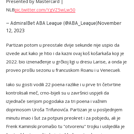
Presented by Mastercard |
NLB
pic.twitter.com/YgVZ5wLw50
November
— AdmiralBet ABA League (@ABA_League)
12, 2023
Partizan potom u preostale dvije sekunde nije uspio da
izvede aut kako je htio i da kazni ovaj koš košarkaša koji je
2022. bio iznenađenje u grčkoj ligi u dresu Larise, a onda je
proveo prošlu sezonu u francuskom Roanu i u Venecueli.
Iako su gosti vodili 22 poena razlike i u prve tri četvrtine
kontrolisali meč, crno-bijeli su u završnici uspjeli da
izjednače serijom pogodaka za tri poena i važnim
doprinosom Uroša Trifunovića. Partizan je u posljednjem
minutu imao i šut za potpuni preokret i za pobjedu, ali je
Frenk Kaminski promašio tu "otvorenu" trojku i uslijedila je