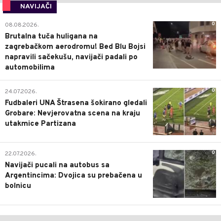
NAVIJAČI
0
08.08.2026.
Brutalna tuča huligana na
zagrebačkom aerodromu! Bed Blu Bojsi
napravili sačekušu, navijači padali po
automobilima
0
24.07.2026.
Fudbaleri UNA Štrasena šokirano gledali
Grobare: Nevjerovatna scena na kraju
utakmice Partizana
0
22.07.2026.
Navijači pucali na autobus sa
Argentincima: Dvojica su prebačena u
bolnicu