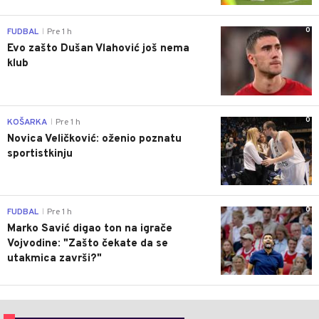
0
FUDBAL
Pre 1 h
|
Evo zašto Dušan Vlahović još nema
klub
0
KOŠARKA
Pre 1 h
|
Novica Veličković: oženio poznatu
sportistkinju
0
FUDBAL
Pre 1 h
|
Marko Savić digao ton na igrače
Vojvodine: "Zašto čekate da se
utakmica završi?"