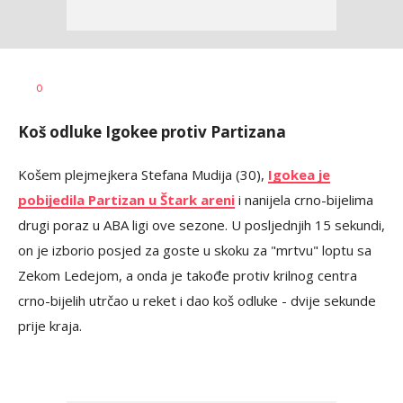
Bojan
AUTOR
0
Jakovljević
Koš odluke Igokee protiv Partizana
Košem plejmejkera Stefana Mudija (30),
Igokea je
pobijedila Partizan u Štark areni
i nanijela crno-bijelima
drugi poraz u ABA ligi ove sezone. U posljednjih 15 sekundi,
on je izborio posjed za goste u skoku za "mrtvu" loptu sa
Zekom Ledejom, a onda je takođe protiv krilnog centra
crno-bijelih utrčao u reket i dao koš odluke - dvije sekunde
prije kraja.