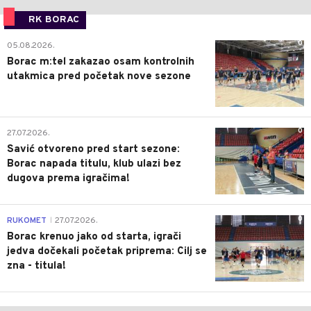
RK BORAC
0
05.08.2026.
Borac m:tel zakazao osam kontrolnih
utakmica pred početak nove sezone
0
27.07.2026.
Savić otvoreno pred start sezone:
Borac napada titulu, klub ulazi bez
dugova prema igračima!
0
RUKOMET
27.07.2026.
|
Borac krenuo jako od starta, igrači
jedva dočekali početak priprema: Cilj se
zna - titula!