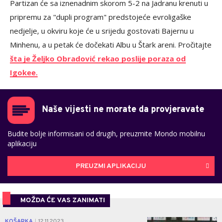
Partizan će sa iznenadnim skorom 5-2 na Jadranu krenuti u
pripremu za "dupli program" predstojeće evroligaške
nedjelje, u okviru koje će u srijedu gostovati Bajernu u
Minhenu, a u petak će dočekati Albu u Štark areni. Pročitajte
šta je Željko Obradović rekao poslije poraza od
Igokee.
Naše vijesti ne morate da provjeravate
Budite bolje informisani od drugih, preuzmite Mondo mobilnu
aplikaciju
PREUZMI APLIKACIJU
MOŽDA ĆE VAS ZANIMATI
0
KOŠARKA
12.11.2023.
|