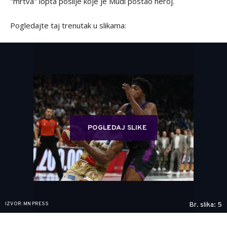
"mrtva" lopta poslije koje je Mudi postao heroj.
Pogledajte taj trenutak u slikama:
POGLEDAJ SLIKE
IZVOR: MN PRESS
Br. slika: 5