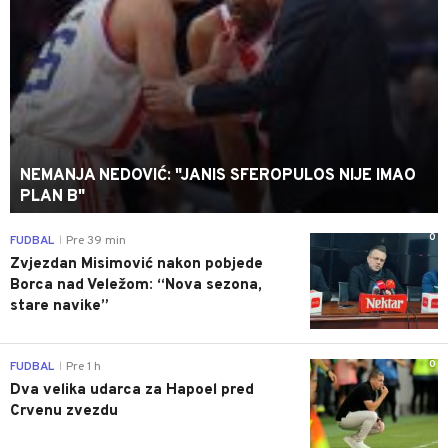
NEMANJA NEDOVIĆ: "JANIS SFEROPULOS NIJE IMAO
PLAN B"
0
FUDBAL
Pre 39 min
|
Zvjezdan Misimović nakon pobjede
Borca nad Veležom: “Nova sezona,
stare navike”
0
FUDBAL
Pre 1 h
|
Dva velika udarca za Hapoel pred
Crvenu zvezdu