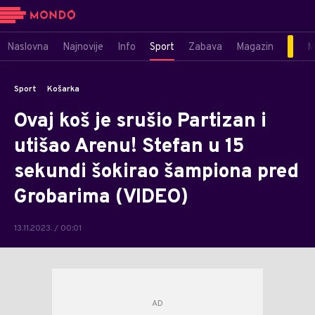
Naslovna
Najnovije
Info
Sport
Zabava
Magazin
M
Sport
Košarka
Ovaj koš je srušio Partizan i
utišao Arenu! Stefan u 15
sekundi šokirao šampiona pred
Grobarima (VIDEO)
13.11.2023. / 00:01