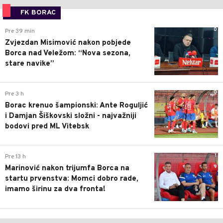
FK BORAC
0
Pre 39 min
Zvjezdan Misimović nakon pobjede
Borca nad Veležom: “Nova sezona,
stare navike”
0
Pre 3 h
Borac krenuo šampionski: Ante Roguljić
i Damjan Šiškovski složni - najvažniji
bodovi pred ML Vitebsk
1
Pre 13 h
Marinović nakon trijumfa Borca na
startu prvenstva: Momci dobro rade,
imamo širinu za dva fronta!