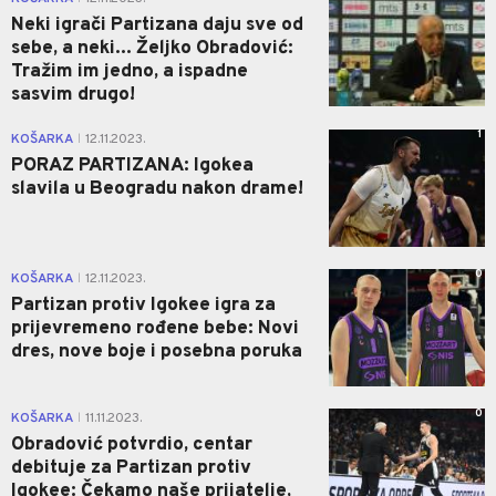
Neki igrači Partizana daju sve od
sebe, a neki... Željko Obradović:
Tražim im jedno, a ispadne
sasvim drugo!
1
KOŠARKA
12.11.2023.
|
PORAZ PARTIZANA: Igokea
slavila u Beogradu nakon drame!
0
KOŠARKA
12.11.2023.
|
Partizan protiv Igokee igra za
prijevremeno rođene bebe: Novi
dres, nove boje i posebna poruka
0
KOŠARKA
11.11.2023.
|
Obradović potvrdio, centar
debituje za Partizan protiv
Igokee: Čekamo naše prijatelje,