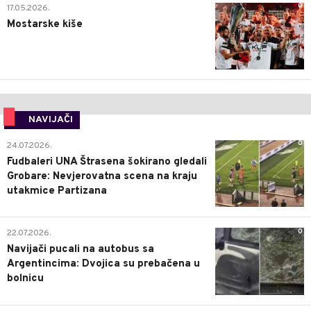
0
17.05.2026.
Mostarske kiše
NAVIJAČI
0
24.07.2026.
Fudbaleri UNA Štrasena šokirano gledali
Grobare: Nevjerovatna scena na kraju
utakmice Partizana
0
22.07.2026.
Navijači pucali na autobus sa
Argentincima: Dvojica su prebačena u
bolnicu