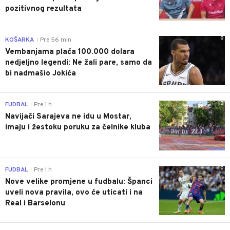
pozitivnog rezultata
0
KOŠARKA
Pre 56 min
|
Vembanjama plaća 100.000 dolara
nedjeljno legendi: Ne žali pare, samo da
bi nadmašio Jokića
0
FUDBAL
Pre 1 h
|
Navijači Sarajeva ne idu u Mostar,
imaju i žestoku poruku za čelnike kluba
0
FUDBAL
Pre 1 h
|
Nove velike promjene u fudbalu: Španci
uveli nova pravila, ovo će uticati i na
Real i Barselonu