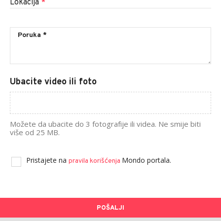
Lokacija
*
Ubacite video ili foto
Možete da ubacite do 3 fotografije ili videa. Ne smije biti
više od 25 MB.
Pristajete na
Mondo portala.
pravila korišćenja
POŠALJI