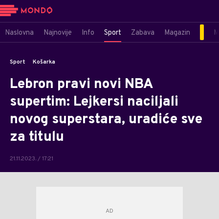
Naslovna
Najnovije
Info
Sport
Zabava
Magazin
M
Sport
Košarka
Lebron pravi novi NBA
supertim: Lejkersi naciljali
novog superstara, uradiće sve
za titulu
21.11.2023. / 17:21