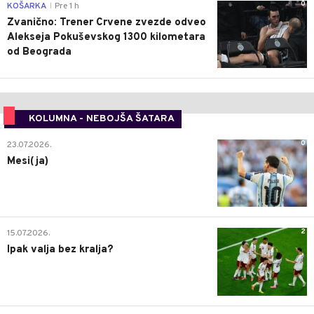
0
KOŠARKA
Pre 1 h
|
Zvanično: Trener Crvene zvezde odveo
Alekseja Pokuševskog 1300 kilometara
od Beograda
KOLUMNA - NEBOJŠA ŠATARA
0
23.07.2026.
Mesi(ja)
2
15.07.2026.
Ipak valja bez kralja?