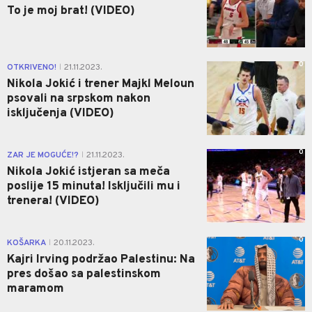
To je moj brat! (VIDEO)
0
OTKRIVENO!
21.11.2023.
|
Nikola Jokić i trener Majkl Meloun
psovali na srpskom nakon
isključenja (VIDEO)
0
ZAR JE MOGUĆE!?
21.11.2023.
|
Nikola Jokić istjeran sa meča
poslije 15 minuta! Isključili mu i
trenera! (VIDEO)
0
KOŠARKA
20.11.2023.
|
Kajri Irving podržao Palestinu: Na
pres došao sa palestinskom
maramom