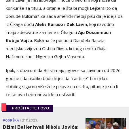
Sam Lavin je nezadovoljan i hoće u neki tim koji može da
konkuriše za titulu, a pitanje je šta bi mogli Lejkersi to da
ponude Bulsima? Za sada američki mediji pišu da je ideja da
iz Čikaga dođu
Aleks Karuso i Zek Lavin
, koji navodno
imaju adekvatne zamjene u Čikagu u
Aju Dosunmuu i
Kobiju Vajtu
. Bulsima će ponuditi Dianđela Rasela,
medijsku zvijezdu Ostina Rivsa, krilnog centra Ruija
Hačimuru kao i Nigerijca Gejba Vinsenta.
Ipak, s obzirom da Bulsi imaju ugovor sa Lavinom od 2026.
godine i da ukoliko budu htjeli da "rasture" tim i idu u
ribilding sigurno više žele pikove na draftu, pitanje je da li
će se ova Lebronova ideja ostvariti.
PROČITAJTE I OVO:
0
PODRŠKA
21.11.2023.
|
Džimi Batler hvali Nikolu Jovića: