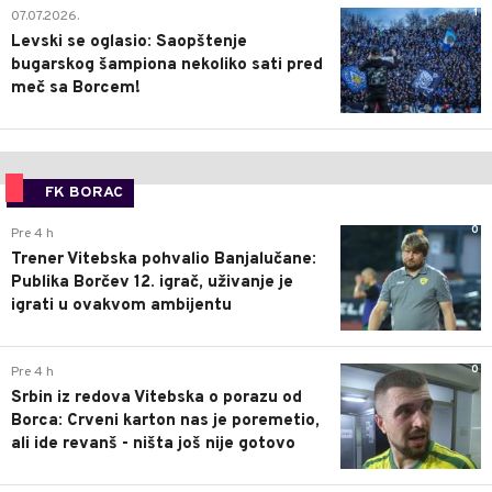
1
07.07.2026.
Levski se oglasio: Saopštenje
bugarskog šampiona nekoliko sati pred
meč sa Borcem!
FK BORAC
0
Pre 4 h
Trener Vitebska pohvalio Banjalučane:
Publika Borčev 12. igrač, uživanje je
igrati u ovakvom ambijentu
0
Pre 4 h
Srbin iz redova Vitebska o porazu od
Borca: Crveni karton nas je poremetio,
ali ide revanš - ništa još nije gotovo