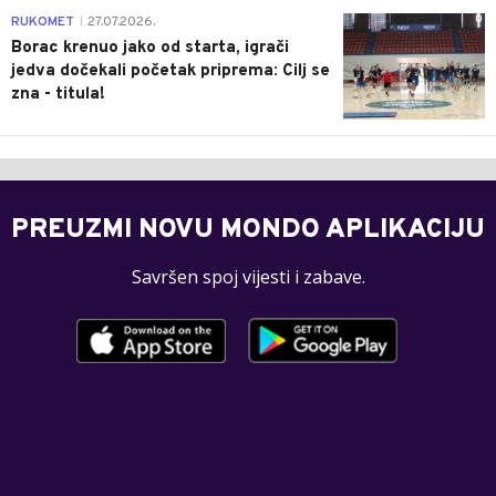
0
RUKOMET
27.07.2026.
|
Borac krenuo jako od starta, igrači
jedva dočekali početak priprema: Cilj se
zna - titula!
PREUZMI NOVU MONDO APLIKACIJU
Savršen spoj vijesti i zabave.