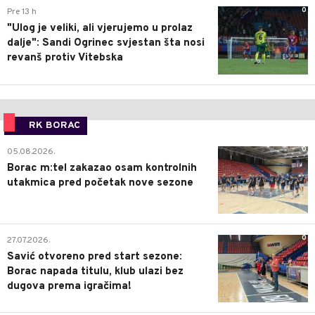
0
Pre 13 h
"Ulog je veliki, ali vjerujemo u prolaz
dalje": Sandi Ogrinec svjestan šta nosi
revanš protiv Vitebska
RK BORAC
0
05.08.2026.
Borac m:tel zakazao osam kontrolnih
utakmica pred početak nove sezone
0
27.07.2026.
Savić otvoreno pred start sezone:
Borac napada titulu, klub ulazi bez
dugova prema igračima!