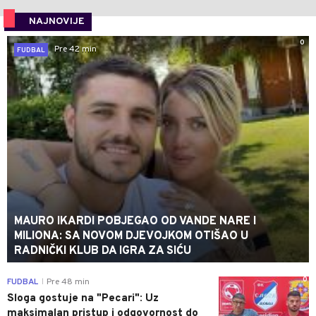
NAJNOVIJE
0
Pre 42 min
FUDBAL
MAURO IKARDI POBJEGAO OD VANDE NARE I
MILIONA: SA NOVOM DJEVOJKOM OTIŠAO U
RADNIČKI KLUB DA IGRA ZA SIĆU
0
FUDBAL
Pre 48 min
|
Sloga gostuje na "Pecari": Uz
maksimalan pristup i odgovornost do