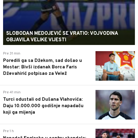
SLOBODAN MEDOJEVIĆ SE VRATIO: VOJVODINA
OBJAVILA VELIKE VIJESTI
0
Pre 31 min
Poredili ga sa Džekom, sad došao u
Mostar: Bivši izdanak Borca Faris
Dževahirić potpisao za Velež
0
Pre 41 min
Turci odustali od Dušana Vlahovića:
Daju 10.000.000 godišnje napadaču
koji ga mijenja
0
Pre 1 h