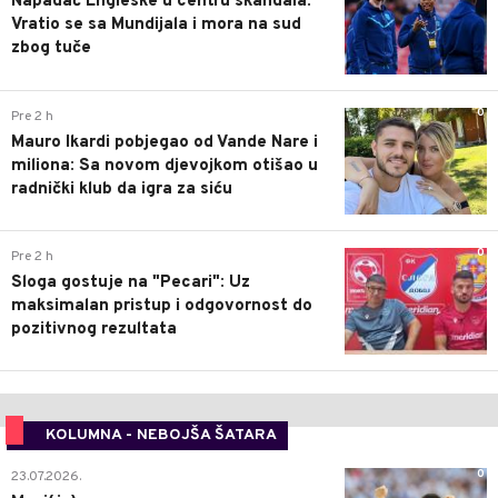
Napadač Engleske u centru skandala:
Vratio se sa Mundijala i mora na sud
zbog tuče
0
Pre 2 h
Mauro Ikardi pobjegao od Vande Nare i
miliona: Sa novom djevojkom otišao u
radnički klub da igra za siću
0
Pre 2 h
Sloga gostuje na "Pecari": Uz
maksimalan pristup i odgovornost do
pozitivnog rezultata
KOLUMNA - NEBOJŠA ŠATARA
0
23.07.2026.