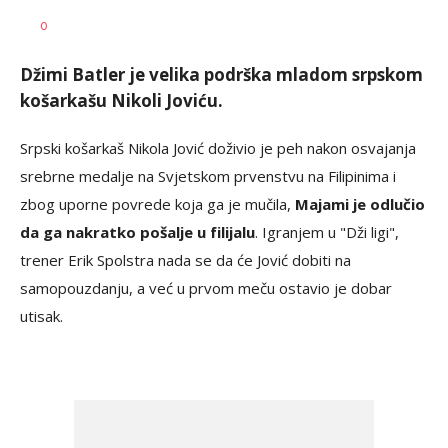
Nebojša
AUTOR
0
Šatara
Džimi Batler je velika podrška mladom srpskom
košarkašu Nikoli Joviću.
Srpski košarkaš Nikola Jović doživio je peh nakon osvajanja
srebrne medalje na Svjetskom prvenstvu na Filipinima i
zbog uporne povrede koja ga je mučila,
Majami je odlučio
da ga nakratko pošalje u filijalu
. Igranjem u "Dži ligi",
trener Erik Spolstra nada se da će Jović dobiti na
samopouzdanju, a već u prvom meču ostavio je dobar
utisak.