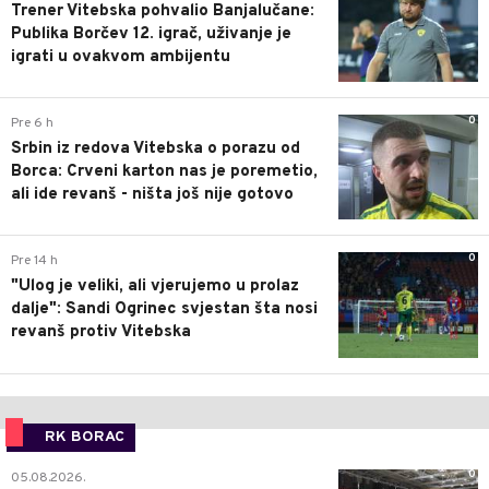
Trener Vitebska pohvalio Banjalučane:
Publika Borčev 12. igrač, uživanje je
igrati u ovakvom ambijentu
0
Pre 6 h
Srbin iz redova Vitebska o porazu od
Borca: Crveni karton nas je poremetio,
ali ide revanš - ništa još nije gotovo
0
Pre 14 h
"Ulog je veliki, ali vjerujemo u prolaz
dalje": Sandi Ogrinec svjestan šta nosi
revanš protiv Vitebska
RK BORAC
0
05.08.2026.