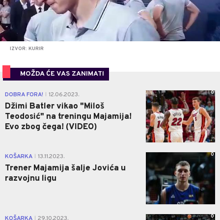
IZVOR: KURIR
MOŽDA ĆE VAS ZANIMATI
0
DOBRA FORA!
12.06.2023.
|
Džimi Batler vikao "Miloš
Teodosić" na treningu Majamija!
Evo zbog čega! (VIDEO)
0
KOŠARKA
13.11.2023.
|
Trener Majamija šalje Jovića u
razvojnu ligu
0
KOŠARKA
29.10.2023.
|