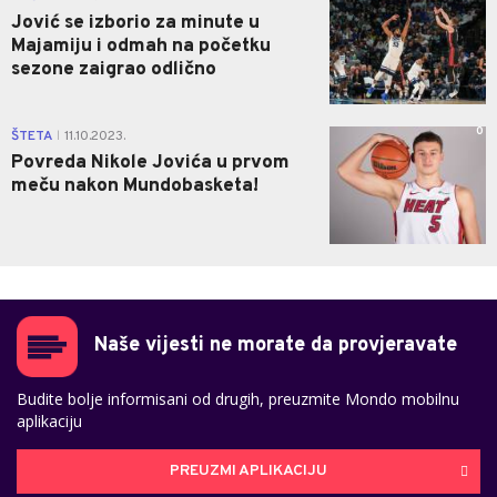
Jović se izborio za minute u
Majamiju i odmah na početku
sezone zaigrao odlično
0
ŠTETA
11.10.2023.
|
Povreda Nikole Jovića u prvom
meču nakon Mundobasketa!
Naše vijesti ne morate da provjeravate
Budite bolje informisani od drugih, preuzmite Mondo mobilnu
aplikaciju
PREUZMI APLIKACIJU