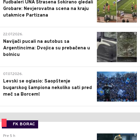
Fudbaleri UNA Štrasena šokirano gledali
Grobare: Nevjerovatna scena na kraju
utakmice Partizana
0
22.07.2026.
Navijači pucali na autobus sa
Argentincima: Dvojica su prebačena u
bolnicu
1
07.07.2026.
Levski se oglasio: Saopštenje
bugarskog šampiona nekoliko sati pred
meč sa Borcem!
FK BORAC
0
Pre 5 h