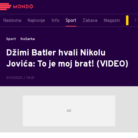
Naslovna
Najnovije
Info
Sport
Zabava
Magazin
M
Sport
Košarka
Džimi Batler hvali Nikolu
Jovića: To je moj brat! (VIDEO)
21.11.2023. / 14:31