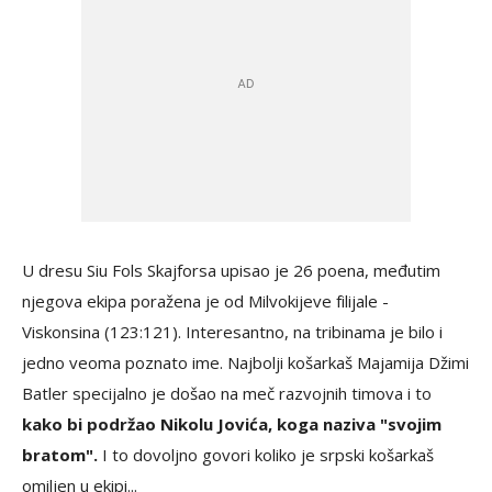
U dresu Siu Fols Skajforsa upisao je 26 poena, međutim
njegova ekipa poražena je od Milvokijeve filijale -
Viskonsina (123:121). Interesantno, na tribinama je bilo i
jedno veoma poznato ime. Najbolji košarkaš Majamija Džimi
Batler specijalno je došao na meč razvojnih timova i to
kako bi podržao Nikolu Jovića, koga naziva "svojim
bratom".
I to dovoljno govori koliko je srpski košarkaš
omiljen u ekipi...