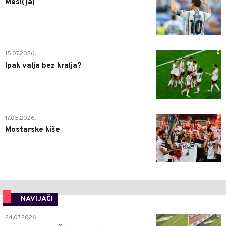
Mesi(ja)
2
15.07.2026.
Ipak valja bez kralja?
0
17.05.2026.
Mostarske kiše
NAVIJAČI
0
24.07.2026.