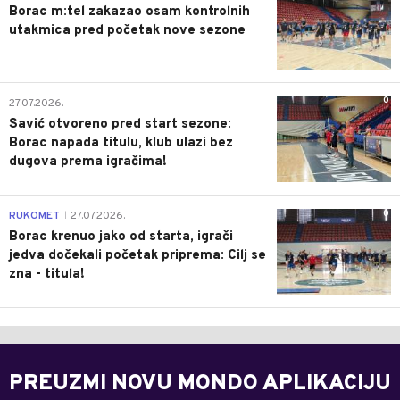
Borac m:tel zakazao osam kontrolnih
utakmica pred početak nove sezone
0
27.07.2026.
Savić otvoreno pred start sezone:
Borac napada titulu, klub ulazi bez
dugova prema igračima!
0
RUKOMET
27.07.2026.
|
Borac krenuo jako od starta, igrači
jedva dočekali početak priprema: Cilj se
zna - titula!
PREUZMI NOVU MONDO APLIKACIJU