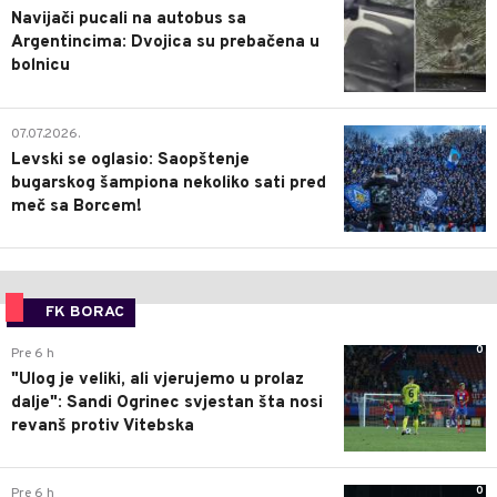
Navijači pucali na autobus sa
Argentincima: Dvojica su prebačena u
bolnicu
1
07.07.2026.
Levski se oglasio: Saopštenje
bugarskog šampiona nekoliko sati pred
meč sa Borcem!
FK BORAC
0
Pre 6 h
"Ulog je veliki, ali vjerujemo u prolaz
dalje": Sandi Ogrinec svjestan šta nosi
revanš protiv Vitebska
0
Pre 6 h