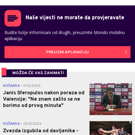
Naše vijesti ne morate da provjeravate
Budite bolje informisani od drugih, preuzmite Mondo mobilnu
aplikaciju
PREUZMI APLIKACIJU
MOŽDA ĆE VAS ZANIMATI
0
KOŠARKA
07.12.2023.
|
Janis Sferopulos nakon poraza od
Valensije: "Ne znam zašto se ne
borimo od prvog minuta"
0
KOŠARKA
06.12.2023.
|
Zvezda izgubila od davljenika -