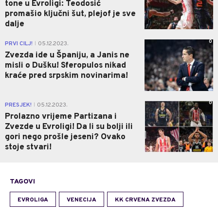
tone u Evroligi: Teodosić
promašio ključni šut, plejof je sve
dalje
0
PRVI CILJ!
05.12.2023.
|
Zvezda ide u Španiju, a Janis ne
misli o Dušku! Sferopulos nikad
kraće pred srpskim novinarima!
0
PRESJEK!
05.12.2023.
|
Prolazno vrijeme Partizana i
Zvezde u Evroligi! Da li su bolji ili
gori nego prošle jeseni? Ovako
stoje stvari!
TAGOVI
EVROLIGA
VENECIJA
KK CRVENA ZVEZDA