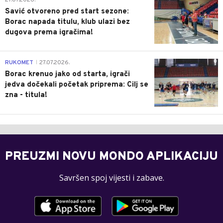
27.07.2026.
Savić otvoreno pred start sezone:
Borac napada titulu, klub ulazi bez
dugova prema igračima!
0
RUKOMET
27.07.2026.
|
Borac krenuo jako od starta, igrači
jedva dočekali početak priprema: Cilj se
zna - titula!
PREUZMI NOVU MONDO APLIKACIJU
Savršen spoj vijesti i zabave.