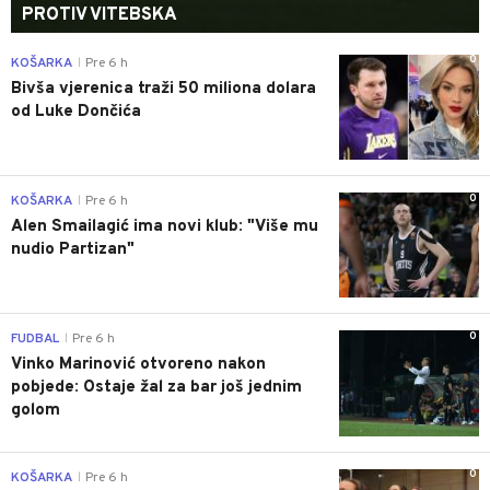
PROTIV VITEBSKA
0
KOŠARKA
Pre 6 h
|
Bivša vjerenica traži 50 miliona dolara
od Luke Dončića
0
KOŠARKA
Pre 6 h
|
Alen Smailagić ima novi klub: "Više mu
nudio Partizan"
0
FUDBAL
Pre 6 h
|
Vinko Marinović otvoreno nakon
pobjede: Ostaje žal za bar još jednim
golom
0
KOŠARKA
Pre 6 h
|