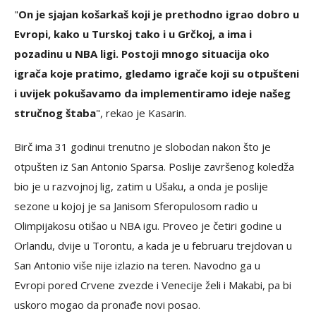
"
On je sjajan košarkaš koji je prethodno igrao dobro u
Evropi, kako u Turskoj tako i u Grčkoj, a ima i
pozadinu u NBA ligi. Postoji mnogo situacija oko
igrača koje pratimo, gledamo igrače koji su otpušteni
i uvijek pokušavamo da implementiramo ideje našeg
stručnog štaba
", rekao je Kasarin.
Birč ima 31 godinui trenutno je slobodan nakon što je
otpušten iz San Antonio Sparsa. Poslije završenog koledža
bio je u razvojnoj lig, zatim u Ušaku, a onda je poslije
sezone u kojoj je sa Janisom Sferopulosom radio u
Olimpijakosu otišao u NBA igu. Proveo je četiri godine u
Orlandu, dvije u Torontu, a kada je u februaru trejdovan u
San Antonio više nije izlazio na teren. Navodno ga u
Evropi pored Crvene zvezde i Venecije želi i Makabi, pa bi
uskoro mogao da pronađe novi posao.