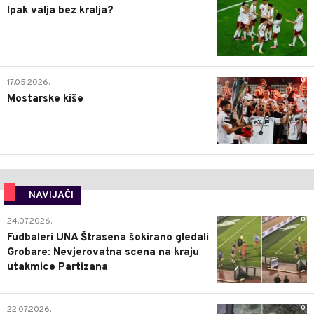
Ipak valja bez kralja?
0
17.05.2026.
Mostarske kiše
NAVIJAČI
0
24.07.2026.
Fudbaleri UNA Štrasena šokirano gledali
Grobare: Nevjerovatna scena na kraju
utakmice Partizana
0
22.07.2026.