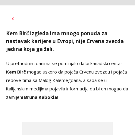
Nebojša
AUTOR
0
Šatara
Kem Birč izgleda ima mnogo ponuda za
nastavak karijere u Evropi, nije Crvena zvezda
jedina koja ga želi.
U prethodnim danima se pominjalo da bi kanadski centar
Kem Birč
mogao uskoro da pojača Crvenu zvezdu i pojača
redove tima sa Malog Kalemegdana, a sada se u
italijanskim medijima pojavila informacija da bi on mogao da
zamijeni
Bruna Kabokla
!