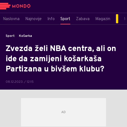
Naslovna
Najnovije
Info
Sport
Zabava
Magazin
M
Sport
Košarka
Zvezda želi NBA centra, ali on
ide da zamijeni košarkaša
Partizana u bivšem klubu?
08.12.2023. / 12:15