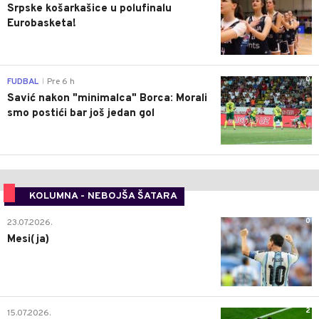
Srpske košarkašice u polufinalu
Eurobasketa!
0
FUDBAL
Pre 6 h
|
Savić nakon "minimalca" Borca: Morali
smo postići bar još jedan gol
KOLUMNA - NEBOJŠA ŠATARA
0
23.07.2026.
Mesi(ja)
2
15.07.2026.