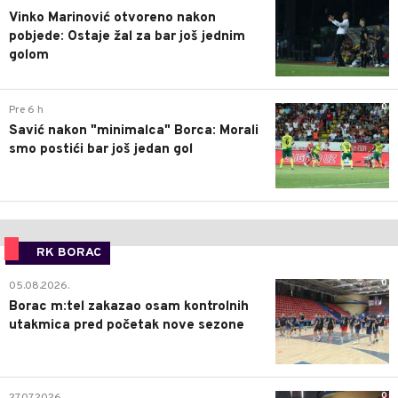
Vinko Marinović otvoreno nakon
pobjede: Ostaje žal za bar još jednim
golom
0
Pre 6 h
Savić nakon "minimalca" Borca: Morali
smo postići bar još jedan gol
RK BORAC
0
05.08.2026.
Borac m:tel zakazao osam kontrolnih
utakmica pred početak nove sezone
0