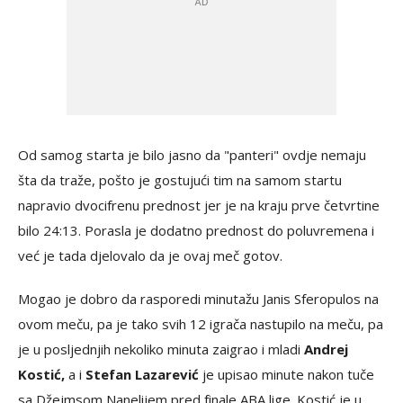
Od samog starta je bilo jasno da "panteri" ovdje nemaju
šta da traže, pošto je gostujući tim na samom startu
napravio dvocifrenu prednost jer je na kraju prve četvrtine
bilo 24:13. Porasla je dodatno prednost do poluvremena i
već je tada djelovalo da je ovaj meč gotov.
Mogao je dobro da rasporedi minutažu Janis Sferopulos na
ovom meču, pa je tako svih 12 igrača nastupilo na meču, pa
je u posljednjih nekoliko minuta zaigrao i mladi
Andrej
Kostić,
a i
Stefan Lazarević
je upisao minute nakon tuče
sa Džejmsom Nanelijem pred finale ABA lige. Kostić je u