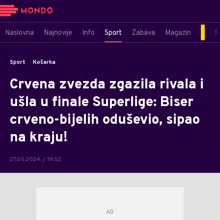
Naslovna
Najnovije
Info
Sport
Zabava
Magazin
M
Sport
Košarka
Crvena zvezda zgazila rivala i
ušla u finale Superlige: Biser
crveno-bijelih oduševio, sipao
na kraju!
27.05.2024. / 19:52