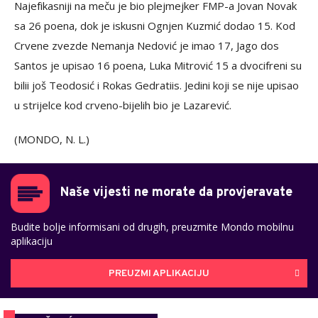
Najefikasniji na meču je bio plejmejker FMP-a Jovan Novak
sa 26 poena, dok je iskusni Ognjen Kuzmić dodao 15. Kod
Crvene zvezde Nemanja Nedović je imao 17, Jago dos
Santos je upisao 16 poena, Luka Mitrović 15 a dvocifreni su
bilii još Teodosić i Rokas Gedratiis. Jedini koji se nije upisao
u strijelce kod crveno-bijelih bio je Lazarević.
(MONDO, N. L.)
Naše vijesti ne morate da provjeravate
Budite bolje informisani od drugih, preuzmite Mondo mobilnu
aplikaciju
PREUZMI APLIKACIJU