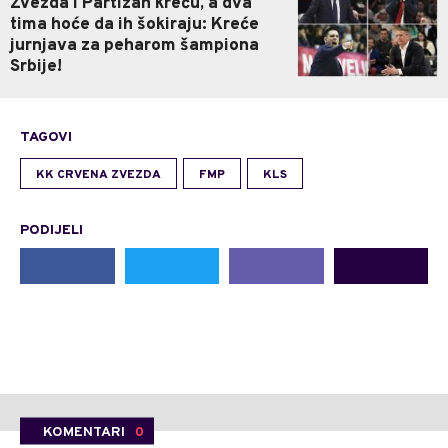
Zvezda i Partizan kreću, a dva
tima hoće da ih šokiraju: Kreće
jurnjava za peharom šampiona
Srbije!
TAGOVI
KK CRVENA ZVEZDA
FMP
KLS
PODIJELI
KOMENTARI
0