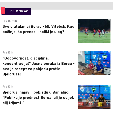
FK BORAC
0
Pre 18 min
Sve o utakmici Borac - ML Vitebsk: Kad
počinje, ko prenosi i koliki je ulog?
0
Pre 12 h
"Odgovornost, disciplina,
koncentracija!" Jasna poruka iz Borca -
ovo je recept za pobjedu protiv
Bjelorusa!
0
Pre 13 h
Bjelorusi najavili pobjedu u Banjaluci:
"Publika je prednost Borca, ali je uvijek
cilj trijumf!"