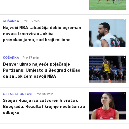
0
KOŠARKA
Pre 35 min
|
Najveći NBA tabadžija dobio ogroman
novac: Iznervirao Jokića
provokacijama, sad broji milione
0
KOŠARKA
Pre 37 min
|
Denver ukrao najveće pojačanje
Partizanu: Umjesto u Beograd otišao
da sa Jokićem osvoji NBA
0
OSTALI SPORTOVI
Pre 40 min
|
Srbija i Rusija iza zatvorenih vrata u
Beogradu: Rezultat krajnje neobičan za
odbojku