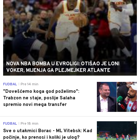
NOVA NBA BOMBA U EVROLIGI: OTIŠAO JE LONI
VOKER, MIJENJA GA PLEJMEJKER ATLANTE
0
FUDBAL
Pre 14 min
|
"Dovešćemo koga god poželimo":
Trabzon ne staje, poslije Salaha
spremio novi mega transfer
0
FUDBAL
Pre 18 min
|
Sve o utakmici Borac - ML Vitebsk: Kad
počinje, ko prenosi i koliki je ulog?