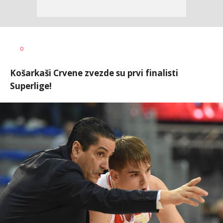
Bojan
AUTOR
0
Jakovljević
Košarkaši Crvene zvezde su prvi finalisti
Superlige!