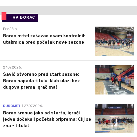
RK BORAC
0
Pre 23 h
Borac m:tel zakazao osam kontrolnih
utakmica pred početak nove sezone
0
27.07.2026.
Savić otvoreno pred start sezone:
Borac napada titulu, klub ulazi bez
dugova prema igračima!
0
RUKOMET
27.07.2026.
|
Borac krenuo jako od starta, igrači
jedva dočekali početak priprema: Cilj se
zna - titula!