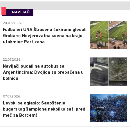
NAVIJAČI
0
24.07.2026.
Fudbaleri UNA Štrasena šokirano gledali
Grobare: Nevjerovatna scena na kraju
utakmice Partizana
0
22.07.2026.
Navijači pucali na autobus sa
Argentincima: Dvojica su prebačena u
bolnicu
1
07.07.2026.
Levski se oglasio: Saopštenje
bugarskog šampiona nekoliko sati pred
meč sa Borcem!