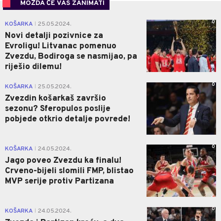
MOŽDA ĆE VAS ZANIMATI
0
KOŠARKA
25.05.2024.
|
Novi detalji pozivnice za
Evroligu! Litvanac pomenuo
Zvezdu, Bodiroga se nasmijao, pa
riješio dilemu!
0
KOŠARKA
25.05.2024.
|
Zvezdin košarkaš završio
sezonu? Sferopulos poslije
pobjede otkrio detalje povrede!
0
KOŠARKA
24.05.2024.
|
Jago poveo Zvezdu ka finalu!
Crveno-bijeli slomili FMP, blistao
MVP serije protiv Partizana
0
KOŠARKA
24.05.2024.
|