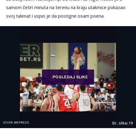
samom četiri minuta na terenu na kraju utakmice pokazao
svoj talenat i uspio je da postigne osam poena.
POGLEDAJ SLIKE
IZVOR: MN PRESS
Br. slika: 19