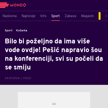
Naslovna
Najnovije
Info
Sport
Zabava
Magazin
M
Sport
Košarka
Bilo bi poželjno da ima više
vode ovdje! Pešić napravio šou
na konferenciji, svi su počeli da
se smiju
24.07.2024. / 09:23