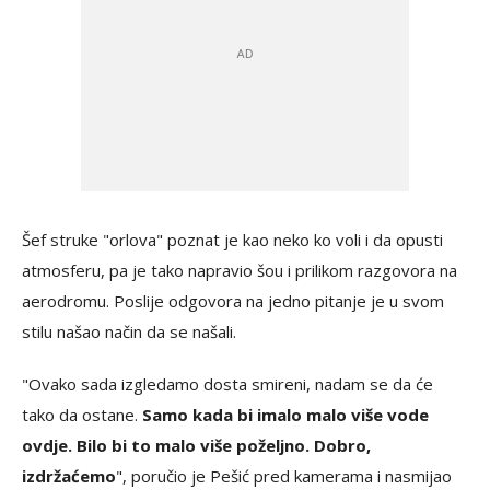
Šef struke "orlova" poznat je kao neko ko voli i da opusti
atmosferu, pa je tako napravio šou i prilikom razgovora na
aerodromu. Poslije odgovora na jedno pitanje je u svom
stilu našao način da se našali.
"Ovako sada izgledamo dosta smireni, nadam se da će
tako da ostane.
Samo kada bi imalo malo više vode
ovdje. Bilo bi to malo više poželjno. Dobro,
izdržaćemo
", poručio je Pešić pred kamerama i nasmijao