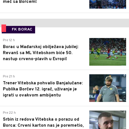
meč sa Borcem!
FK BORAC
0
Pre 12 h
Borac u Mađarskoj obilježava jubilej:
Revanš sa ML Vitebskom biće 50.
nastup crveno-plavih u Evropi!
0
Pre 21 h
Trener Vitebska pohvalio Banjalučane:
Publika Borčev 12. igrač, uživanje je
igrati u ovakvom ambijentu
0
Pre 22 h
Srbin iz redova Vitebska o porazu od
Borca: Crveni karton nas je poremetio,