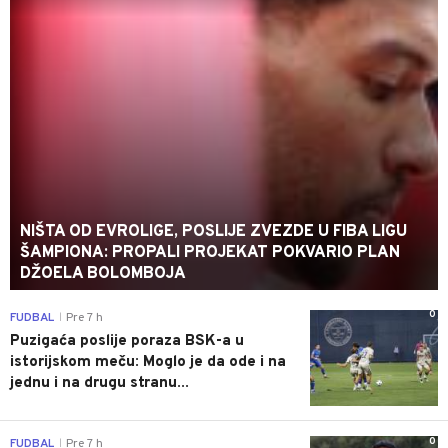
NIŠTA OD EVROLIGE, POSLIJE ZVEZDE U FIBA LIGU
ŠAMPIONA: PROPALI PROJEKAT POKVARIO PLAN
DŽOELA BOLOMBOJA
0
FUDBAL
Pre 7 h
|
Puzigaća poslije poraza BSK-a u
istorijskom meču: Moglo je da ode i na
jednu i na drugu stranu...
0
FUDBAL
Pre 7 h
|