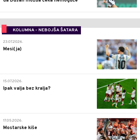
da Dušan možda čeka nemoguće
KOLUMNA - NEBOJŠA ŠATARA
0
23.07.2026.
Mesi(ja)
2
15.07.2026.
Ipak valja bez kralja?
0
17.05.2026.
Mostarske kiše