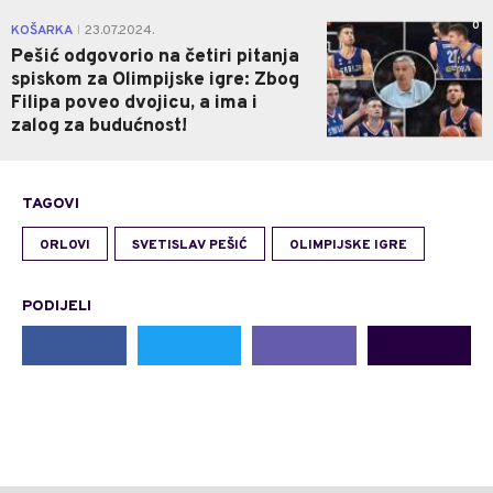
0
KOŠARKA
23.07.2024.
|
Pešić odgovorio na četiri pitanja
spiskom za Olimpijske igre: Zbog
Filipa poveo dvojicu, a ima i
zalog za budućnost!
TAGOVI
ORLOVI
SVETISLAV PEŠIĆ
OLIMPIJSKE IGRE
PODIJELI