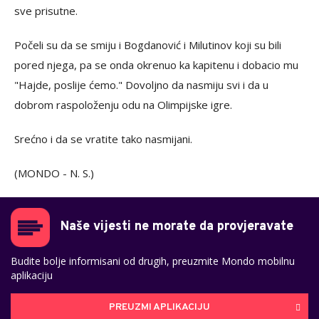
sve prisutne.
Počeli su da se smiju i Bogdanović i Milutinov koji su bili
pored njega, pa se onda okrenuo ka kapitenu i dobacio mu
"Hajde, poslije ćemo." Dovoljno da nasmiju svi i da u
dobrom raspoloženju odu na Olimpijske igre.
Srećno i da se vratite tako nasmijani.
(MONDO - N. S.)
Naše vijesti ne morate da provjeravate
Budite bolje informisani od drugih, preuzmite Mondo mobilnu
aplikaciju
PREUZMI APLIKACIJU