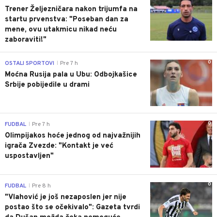
Trener Željezničara nakon trijumfa na
startu prvenstva: "Poseban dan za
mene, ovu utakmicu nikad neću
zaboraviti!"
0
OSTALI SPORTOVI
Pre 7 h
|
Moćna Rusija pala u Ubu: Odbojkašice
Srbije pobijedile u drami
0
FUDBAL
Pre 7 h
|
Olimpijakos hoće jednog od najvažnijih
igrača Zvezde: "Kontakt je već
uspostavljen"
0
FUDBAL
Pre 8 h
|
"Vlahović je još nezaposlen jer nije
postao što se očekivalo": Gazeta tvrdi