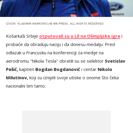
IZVOR: VLADIMIR MARKOVIC/© MN PRESS, ALL RIGHTS RESERVED
Košarkaši Srbije
otputovali su u Lil na Olimpijske igre
i
probaće da obraduju naciju i da donesu medalju. Pred
odlazak u Francusku na konferenciji za medije na
aerodromu "Nikola Tesla" obratili su se selektor
Svetislav
Pešić,
kapiten
Bogdan Bogdanović
i centar
Nikola
Milutinov,
koji su iznijeli svoje utiske o onome što čeka
nacionalni tim tamo.