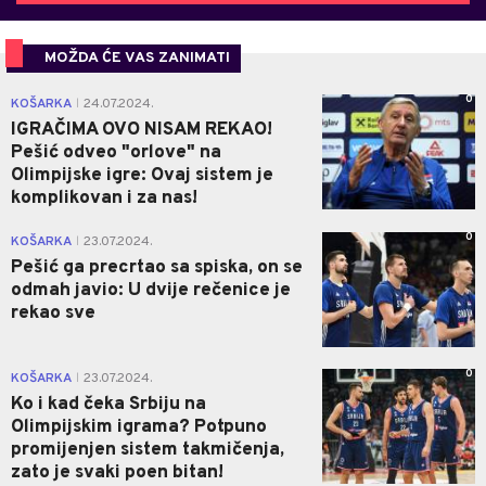
MOŽDA ĆE VAS ZANIMATI
0
KOŠARKA
24.07.2024.
|
IGRAČIMA OVO NISAM REKAO!
Pešić odveo "orlove" na
Olimpijske igre: Ovaj sistem je
komplikovan i za nas!
0
KOŠARKA
23.07.2024.
|
Pešić ga precrtao sa spiska, on se
odmah javio: U dvije rečenice je
rekao sve
0
KOŠARKA
23.07.2024.
|
Ko i kad čeka Srbiju na
Olimpijskim igrama? Potpuno
promijenjen sistem takmičenja,
zato je svaki poen bitan!