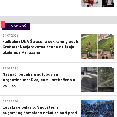
NAVIJAČI
0
24.07.2026.
Fudbaleri UNA Štrasena šokirano gledali
Grobare: Nevjerovatna scena na kraju
utakmice Partizana
0
22.07.2026.
Navijači pucali na autobus sa
Argentincima: Dvojica su prebačena u
bolnicu
1
07.07.2026.
Levski se oglasio: Saopštenje
bugarskog šampiona nekoliko sati pred