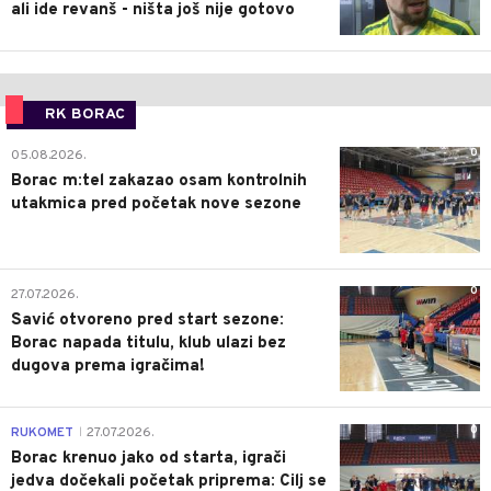
ali ide revanš - ništa još nije gotovo
RK BORAC
0
05.08.2026.
Borac m:tel zakazao osam kontrolnih
utakmica pred početak nove sezone
0
27.07.2026.
Savić otvoreno pred start sezone:
Borac napada titulu, klub ulazi bez
dugova prema igračima!
0
RUKOMET
27.07.2026.
|
Borac krenuo jako od starta, igrači
jedva dočekali početak priprema: Cilj se