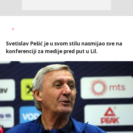
Bojan
AUTOR
0
Jakovljević
Svetislav Pešić je u svom stilu nasmijao sve na
konferenciji za medije pred put u Lil.