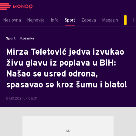
Naslovna
Najnovije
Info
Sport
Zabava
Magazin
M
Sport
Košarka
Mirza Teletović jedva izvukao
živu glavu iz poplava u BiH:
Našao se usred odrona,
spasavao se kroz šumu i blato!
07.10.2024. / 08:01