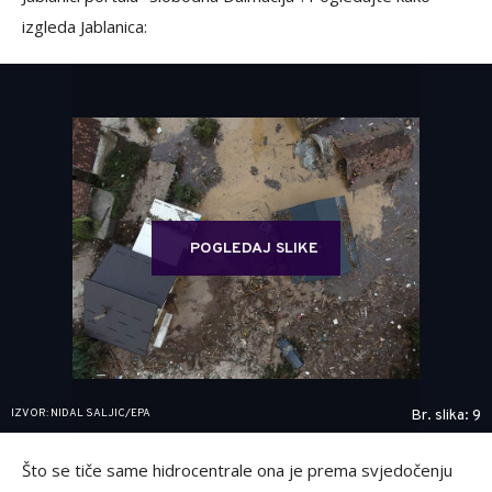
izgleda Jablanica:
POGLEDAJ SLIKE
IZVOR: NIDAL SALJIC/EPA
Br. slika: 9
Što se tiče same hidrocentrale ona je prema svjedočenju