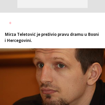
Nebojša
AUTOR
0
Šatara
Mirza Teletović je preživio pravu dramu u Bosni
i Hercegovini.