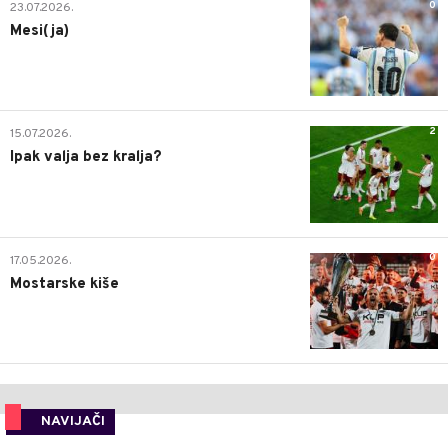
0
23.07.2026.
Mesi(ja)
2
15.07.2026.
Ipak valja bez kralja?
0
17.05.2026.
Mostarske kiše
NAVIJAČI