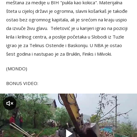
meštana za medije u BIH "pukla kao kokica". Materijalna
šteta u cijeloj državi je ogromna, slavni košarkaš je takođe
ostao bez ogromnog kapitala, ali je srećom na kraju uspio
da izvuče živu glavu. Teletović je u karijeri igrao na poziciji
krila i krilnog centra, a poslije početaka u Slobodi iz Tuzle
igrao je za Telinus Ostende i Baskoniju. U NBA je ostao
šest godina i nastupao je za Bruklin, Finiks i Milvoki.
(MONDO)
BONUS VIDEO:
zvuk