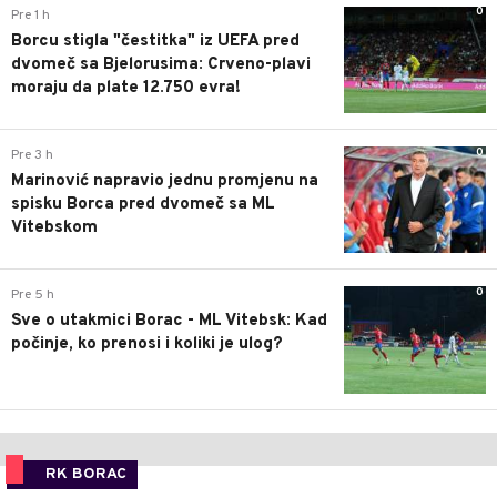
0
Pre 1 h
Borcu stigla "čestitka" iz UEFA pred
dvomeč sa Bjelorusima: Crveno-plavi
moraju da plate 12.750 evra!
0
Pre 3 h
Marinović napravio jednu promjenu na
spisku Borca pred dvomeč sa ML
Vitebskom
0
Pre 5 h
Sve o utakmici Borac - ML Vitebsk: Kad
počinje, ko prenosi i koliki je ulog?
RK BORAC