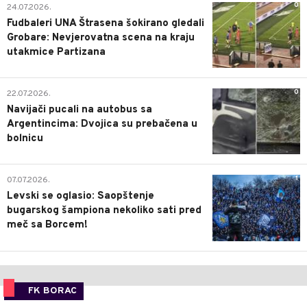
0
24.07.2026.
Fudbaleri UNA Štrasena šokirano gledali
Grobare: Nevjerovatna scena na kraju
utakmice Partizana
0
22.07.2026.
Navijači pucali na autobus sa
Argentincima: Dvojica su prebačena u
bolnicu
1
07.07.2026.
Levski se oglasio: Saopštenje
bugarskog šampiona nekoliko sati pred
meč sa Borcem!
FK BORAC