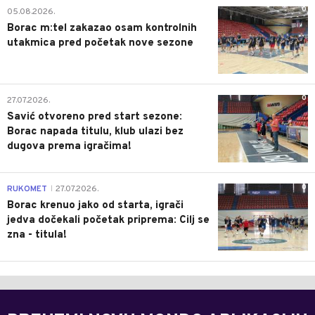
0
05.08.2026.
Borac m:tel zakazao osam kontrolnih
utakmica pred početak nove sezone
0
27.07.2026.
Savić otvoreno pred start sezone:
Borac napada titulu, klub ulazi bez
dugova prema igračima!
0
RUKOMET
27.07.2026.
|
Borac krenuo jako od starta, igrači
jedva dočekali početak priprema: Cilj se
zna - titula!