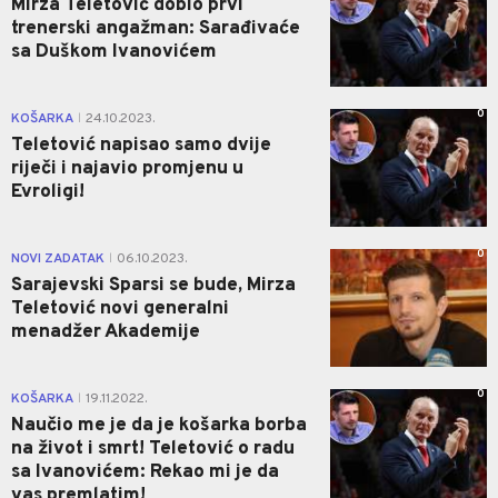
Mirza Teletović dobio prvi
trenerski angažman: Sarađivaće
sa Duškom Ivanovićem
0
KOŠARKA
24.10.2023.
|
Teletović napisao samo dvije
riječi i najavio promjenu u
Evroligi!
0
NOVI ZADATAK
06.10.2023.
|
Sarajevski Sparsi se bude, Mirza
Teletović novi generalni
menadžer Akademije
0
KOŠARKA
19.11.2022.
|
Naučio me je da je košarka borba
na život i smrt! Teletović o radu
sa Ivanovićem: Rekao mi je da
vas premlatim!