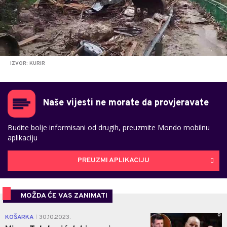
IZVOR: KURIR
Naše vijesti ne morate da provjeravate
Budite bolje informisani od drugih, preuzmite Mondo mobilnu
aplikaciju
PREUZMI APLIKACIJU
MOŽDA ĆE VAS ZANIMATI
0
KOŠARKA
30.10.2023.
|