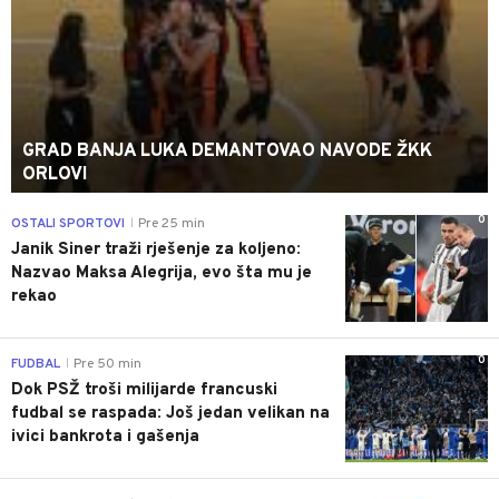
GRAD BANJA LUKA DEMANTOVAO NAVODE ŽKK
ORLOVI
0
OSTALI SPORTOVI
Pre 25 min
|
Janik Siner traži rješenje za koljeno:
Nazvao Maksa Alegrija, evo šta mu je
rekao
0
FUDBAL
Pre 50 min
|
Dok PSŽ troši milijarde francuski
fudbal se raspada: Još jedan velikan na
ivici bankrota i gašenja