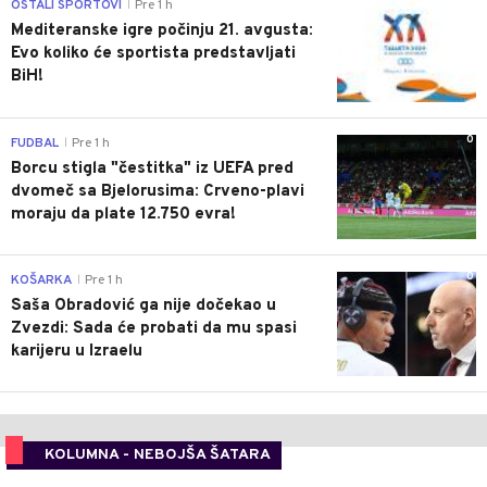
0
OSTALI SPORTOVI
Pre 1 h
|
Mediteranske igre počinju 21. avgusta:
Evo koliko će sportista predstavljati
BiH!
0
FUDBAL
Pre 1 h
|
Borcu stigla "čestitka" iz UEFA pred
dvomeč sa Bjelorusima: Crveno-plavi
moraju da plate 12.750 evra!
0
KOŠARKA
Pre 1 h
|
Saša Obradović ga nije dočekao u
Zvezdi: Sada će probati da mu spasi
karijeru u Izraelu
KOLUMNA - NEBOJŠA ŠATARA