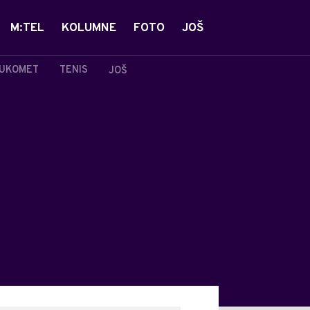
M:TEL
KOLUMNE
FOTO
JOŠ
UKOMET
TENIS
JOŠ