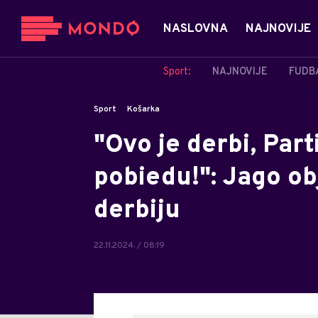
NASLOVNA
NAJNOVIJE
Sport:
NAJNOVIJE
FUDB
Sport
Košarka
"Ovo je derbi, Part
pobiedu!": Jago o
derbiju
22.11.2024. / 08:19