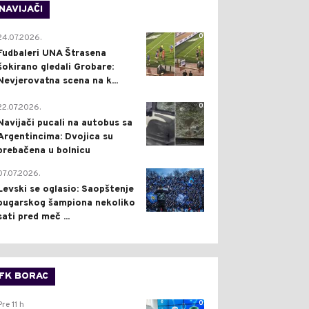
NAVIJAČI
0
24.07.2026.
Fudbaleri UNA Štrasena
šokirano gledali Grobare:
Nevjerovatna scena na k...
0
22.07.2026.
Navijači pucali na autobus sa
Argentincima: Dvojica su
prebačena u bolnicu
1
07.07.2026.
Levski se oglasio: Saopštenje
bugarskog šampiona nekoliko
sati pred meč ...
FK BORAC
0
Pre 11 h