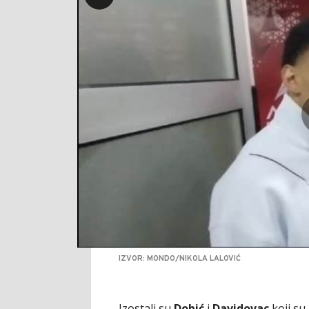
IZVOR: MONDO/NIKOLA LALOVIĆ
Izostali su
Dobić
i
Davidovac
koji su