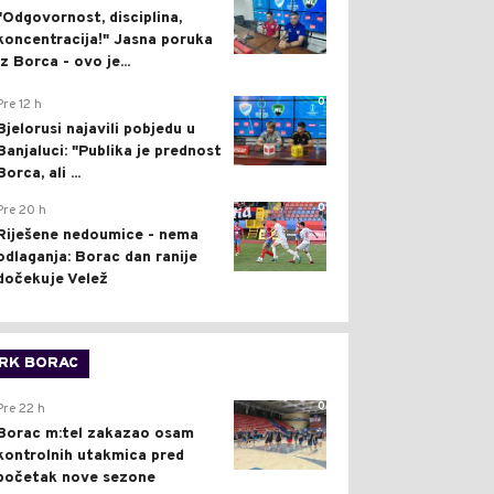
"Odgovornost, disciplina,
koncentracija!" Jasna poruka
iz Borca - ovo je...
0
Pre 12 h
Bjelorusi najavili pobjedu u
Banjaluci: "Publika je prednost
Borca, ali ...
0
Pre 20 h
Riješene nedoumice - nema
odlaganja: Borac dan ranije
dočekuje Velež
RK BORAC
0
Pre 22 h
Borac m:tel zakazao osam
kontrolnih utakmica pred
početak nove sezone