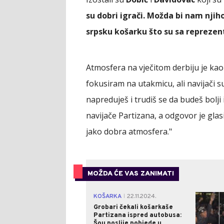
su dobri igrači. Možda bi nam njiho
srpsku košarku što su sa reprezen
Atmosfera na vječitom derbiju je kao 
fokusiram na utakmicu, ali navijači su
napreduješ i trudiš se da budeš bolji 
navijače Partizana, a odgovor je glasi
jako dobra atmosfera."
MOŽDA ĆE VAS ZANIMATI
KOŠARKA
22.11.2024.
|
Grobari čekali košarkaše
Partizana ispred autobusa:
Šou poslije pobjede u