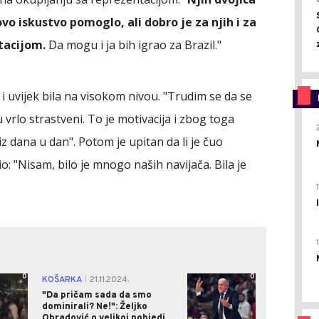
vo iskustvo pomoglo, ali dobro je za njih i za
tacijom.
Da mogu i ja bih igrao za Brazil."
i uvijek bila na visokom nivou. "Trudim se da se
 vrlo strastveni. To je motivacija i zbog toga
iz dana u dan". Potom je upitan da li je čuo
o: "Nisam, bilo je mnogo naših navijača. Bila je
0
0
KOŠARKA
21.11.2024.
|
"Da pričam sada da smo
dominirali? Ne!": Željko
Obradović o velikoj pobjedi