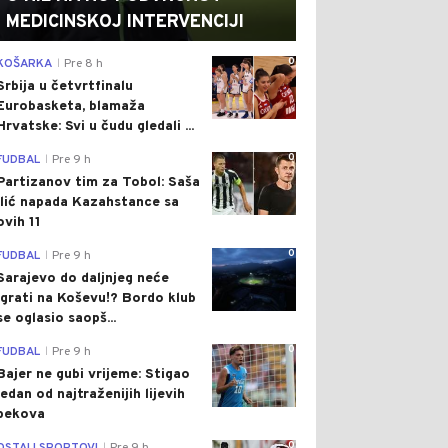
MEDICINSKOJ INTERVENCIJI
0
KOŠARKA
Pre 8 h
|
Srbija u četvrtfinalu
Eurobasketa, blamaža
Hrvatske: Svi u čudu gledali ...
0
FUDBAL
Pre 9 h
|
Partizanov tim za Tobol: Saša
Ilić napada Kazahstance sa
ovih 11
0
FUDBAL
Pre 9 h
|
Sarajevo do daljnjeg neće
igrati na Koševu!? Bordo klub
se oglasio saopš...
0
FUDBAL
Pre 9 h
|
Bajer ne gubi vrijeme: Stigao
jedan od najtraženijih lijevih
bekova
0
|