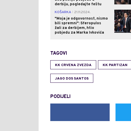
derbiju, pogledajte feštu
KOŠARKA
21.11.2024.
|
"Moja je odgovornost, nismo
bili spremni": Sferopulos
žali za derbijem, htio
pobjedu za Marka Ivkovića
TAGOVI
KK CRVENA ZVEZDA
KK PARTIZAN
JAGO DOS SANTOS
PODIJELI