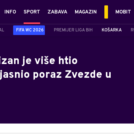
INFO
SPORT
ZABAVA
MAGAZIN
MOBIT
AL
FIFA WC 2026
PREMIJER LIGA BIH
KOŠARKA
R
izan je više htio
bjasnio poraz Zvezde u