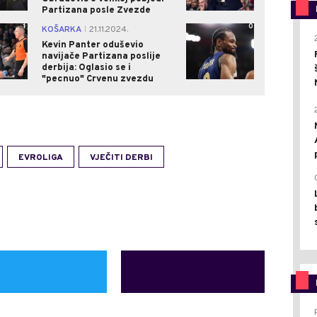
Partizana posle Zvezde
1
0
KOŠARKA
21.11.2024.
|
Kevin Panter oduševio
navijače Partizana poslije
derbija: Oglasio se i
"pecnuo" Crvenu zvezdu
EVROLIGA
VJEČITI DERBI