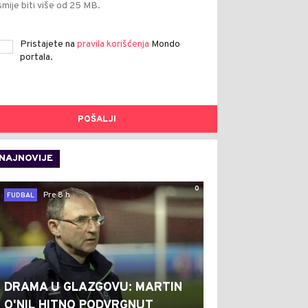
smije biti više od 25 MB.
Pristajete na
pravila korišćenja
Mondo
portala.
POŠALJI
NAJNOVIJE
0
Pre 8 h
FUDBAL
DRAMA U GLAZGOVU: MARTIN
O'NIL HITNO PODVRGNUT