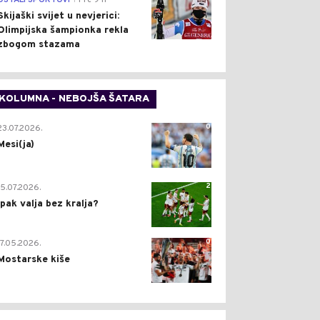
OSTALI SPORTOVI
Pre 9 h
Skijaški svijet u nevjerici:
Olimpijska šampionka rekla
zbogom stazama
KOLUMNA - NEBOJŠA ŠATARA
0
23.07.2026.
Mesi(ja)
2
15.07.2026.
Ipak valja bez kralja?
0
17.05.2026.
Mostarske kiše