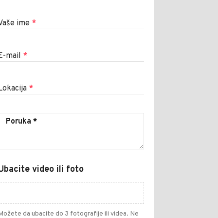
Vaše ime
*
E-mail
*
Lokacija
*
Ubacite video ili foto
Možete da ubacite do 3 fotografije ili videa. Ne