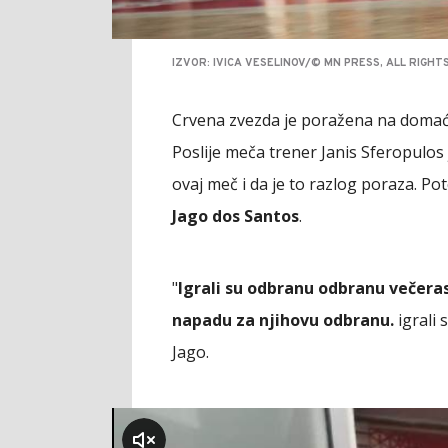
IZVOR: IVICA VESELINOV/© MN PRESS, ALL RIGH
Crvena zvezda je poražena na domać
Poslije meča trener Janis Sferopulos
ovaj meč i da je to razlog poraza. Po
Jago dos Santos
.
"
Igrali su odbranu odbranu večera
napadu za njihovu odbranu.
igrali 
Jago.
klikni za zvuk