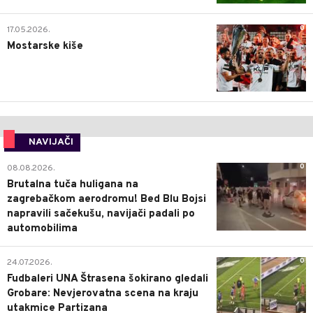
0
17.05.2026.
Mostarske kiše
NAVIJAČI
0
08.08.2026.
Brutalna tuča huligana na
zagrebačkom aerodromu! Bed Blu Bojsi
napravili sačekušu, navijači padali po
automobilima
0
24.07.2026.
Fudbaleri UNA Štrasena šokirano gledali
Grobare: Nevjerovatna scena na kraju
utakmice Partizana