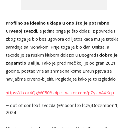
Profilno se idealno uklapa u ono što je potrebno
Crvenoj zvezdi
, a jedina briga je što dolazi iz povrede i
zbog toga je bio bez ugovora od ljetos kada mu je istekla
saradnja sa Monakom. Prije toga je bio član Uniksa, a
takođe je sa ruskim klubom dolazio u Beograd i
dobro je
zapamtio Delije
. Tako je pred meč koji je odigran 2021.
godine, postao viralan snimak na kome Braun pjeva sa
navijačima crveno-bijelih. Pogledajte kako je to izgledalo:
https://t.co/4QgWC508z4
pic.twitter.com/pZyUAAXKqu
December 1,
— out of context zvezda (@nocontextczv)
2024