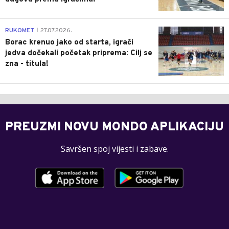
0
RUKOMET
27.07.2026.
|
Borac krenuo jako od starta, igrači
jedva dočekali početak priprema: Cilj se
zna - titula!
PREUZMI NOVU MONDO APLIKACIJU
Savršen spoj vijesti i zabave.