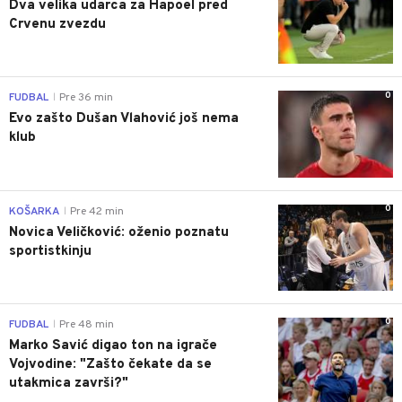
Dva velika udarca za Hapoel pred
Crvenu zvezdu
0
FUDBAL
Pre 36 min
|
Evo zašto Dušan Vlahović još nema
klub
0
KOŠARKA
Pre 42 min
|
Novica Veličković: oženio poznatu
sportistkinju
0
FUDBAL
Pre 48 min
|
Marko Savić digao ton na igrače
Vojvodine: "Zašto čekate da se
utakmica završi?"