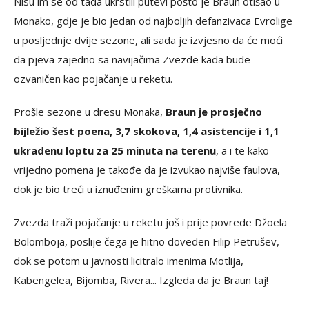
Nisu im se od tada ukrstili putevi pošto je Braun otišao u
Monako, gdje je bio jedan od najboljih defanzivaca Evrolige
u posljednje dvije sezone, ali sada je izvjesno da će moći
da pjeva zajedno sa navijačima Zvezde kada bude
ozvaničen kao pojačanje u reketu.
Prošle sezone u dresu Monaka,
Braun je prosječno
bijležio šest poena, 3,7 skokova, 1,4 asistencije i 1,1
ukradenu loptu za 25 minuta na terenu
, a i te kako
vrijedno pomena je takođe da je izvukao najviše faulova,
dok je bio treći u iznuđenim greškama protivnika.
Zvezda traži pojačanje u reketu još i prije povrede Džoela
Bolomboja, poslije čega je hitno doveden Filip Petrušev,
dok se potom u javnosti licitralo imenima Motlija,
Kabengelea, Bijomba, Rivera... Izgleda da je Braun taj!