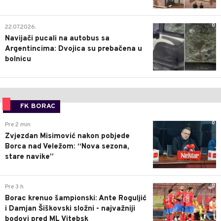
0
22.07.2026.
Navijači pucali na autobus sa
Argentincima: Dvojica su prebačena u
bolnicu
FK BORAC
0
Pre 2 min
Zvjezdan Misimović nakon pobjede
Borca nad Veležom: “Nova sezona,
stare navike”
0
Pre 3 h
Borac krenuo šampionski: Ante Roguljić
i Damjan Šiškovski složni - najvažniji
bodovi pred ML Vitebsk