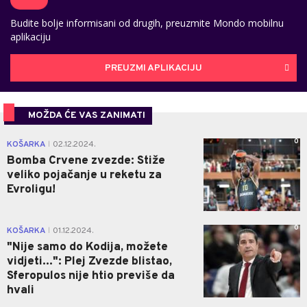
Budite bolje informisani od drugih, preuzmite Mondo mobilnu
aplikaciju
PREUZMI APLIKACIJU
MOŽDA ĆE VAS ZANIMATI
0
KOŠARKA
02.12.2024.
|
Bomba Crvene zvezde: Stiže
veliko pojačanje u reketu za
Evroligu!
0
KOŠARKA
01.12.2024.
|
"Nije samo do Kodija, možete
vidjeti...": Plej Zvezde blistao,
Sferopulos nije htio previše da
hvali