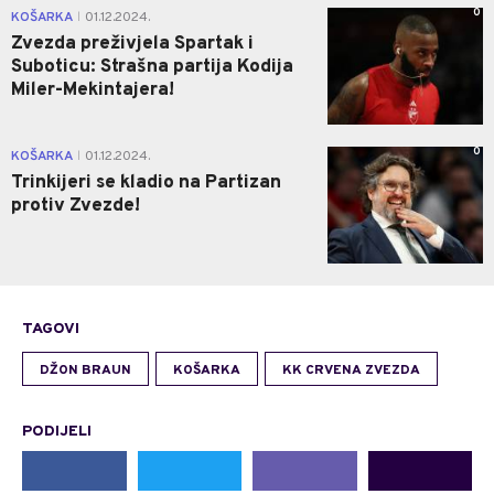
0
KOŠARKA
01.12.2024.
|
Zvezda preživjela Spartak i
Suboticu: Strašna partija Kodija
Miler-Mekintajera!
0
KOŠARKA
01.12.2024.
|
Trinkijeri se kladio na Partizan
protiv Zvezde!
TAGOVI
DŽON BRAUN
KOŠARKA
KK CRVENA ZVEZDA
PODIJELI