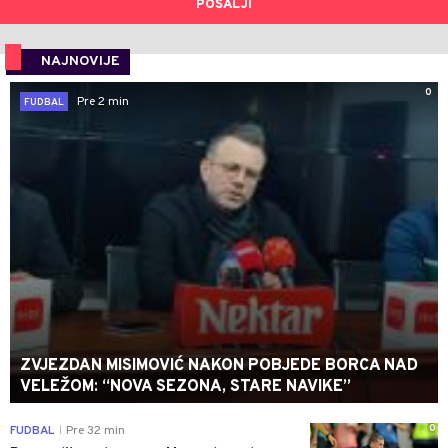
POŠALJI
NAJNOVIJE
0
Pre 2 min
FUDBAL
ZVJEZDAN MISIMOVIĆ NAKON POBJEDE BORCA NAD
VELEŽOM: “NOVA SEZONA, STARE NAVIKE”
0
FUDBAL
Pre 32 min
|