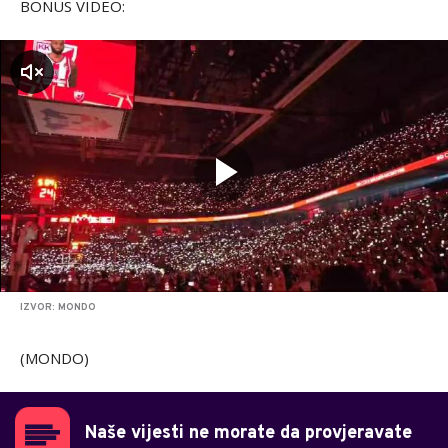
BONUS VIDEO:
zvuk
IZVOR: MONDO
(MONDO)
Naše vijesti ne morate da provjeravate