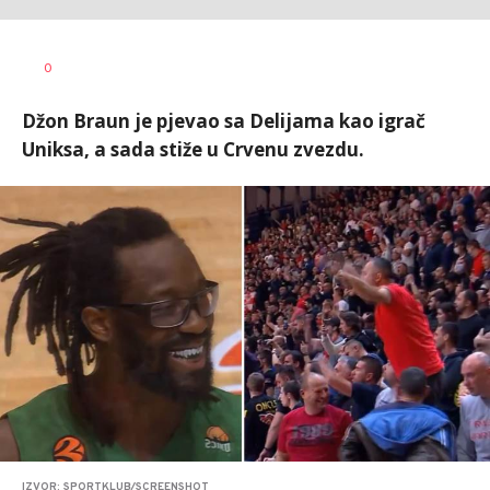
Nebojša
AUTOR
0
Šatara
Džon Braun je pjevao sa Delijama kao igrač
Uniksa, a sada stiže u Crvenu zvezdu.
IZVOR: SPORTKLUB/SCREENSHOT