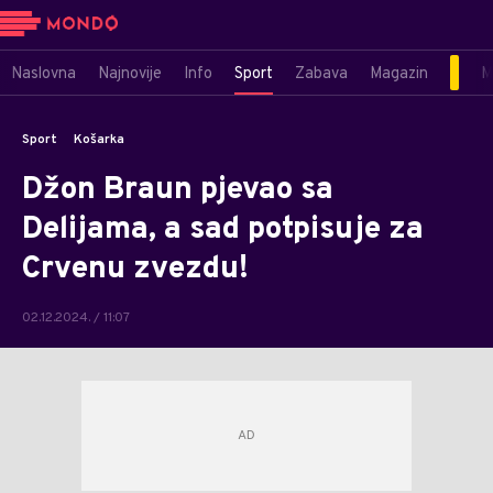
Naslovna
Najnovije
Info
Sport
Zabava
Magazin
M
Sport
Košarka
Džon Braun pjevao sa
Delijama, a sad potpisuje za
Crvenu zvezdu!
02.12.2024. / 11:07