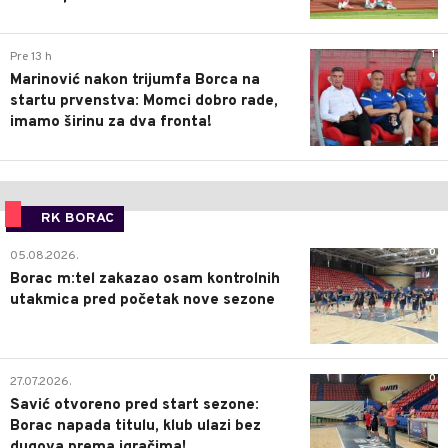
1
Pre 13 h
Marinović nakon trijumfa Borca na
startu prvenstva: Momci dobro rade,
imamo širinu za dva fronta!
RK BORAC
0
05.08.2026.
Borac m:tel zakazao osam kontrolnih
utakmica pred početak nove sezone
0
27.07.2026.
Savić otvoreno pred start sezone:
Borac napada titulu, klub ulazi bez
dugova prema igračima!