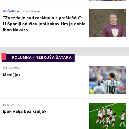
0
KOŠARKA
Pre 48 min
|
"Zvezda je sad raskinula s prošlošću":
U Španiji oduševljeni kakav tim je dobio
Ibon Navaro
KOLUMNA - NEBOJŠA ŠATARA
0
23.07.2026.
Mesi(ja)
2
15.07.2026.
Ipak valja bez kralja?