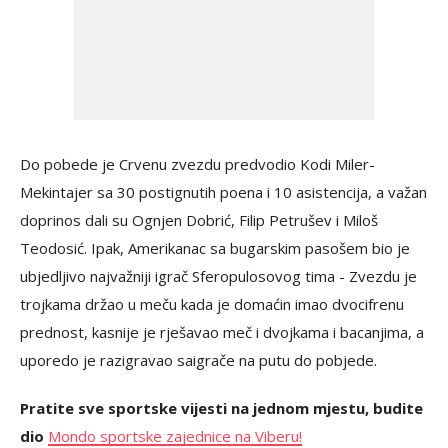
Do pobede je Crvenu zvezdu predvodio Kodi Miler-
Mekintajer sa 30 postignutih poena i 10 asistencija, a važan
doprinos dali su Ognjen Dobrić, Filip Petrušev i Miloš
Teodosić. Ipak, Amerikanac sa bugarskim pasošem bio je
ubjedljivo najvažniji igrač Sferopulosovog tima - Zvezdu je
trojkama držao u meču kada je domaćin imao dvocifrenu
prednost, kasnije je rješavao meč i dvojkama i bacanjima, a
uporedo je razigravao saigrače na putu do pobjede.
Pratite sve sportske vijesti na jednom mjestu, budite
dio
Mondo sportske zajednice na Viberu!