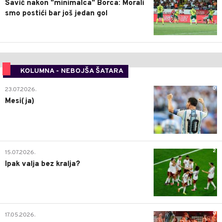
Savić nakon "minimalca" Borca: Morali
smo postići bar još jedan gol
KOLUMNA - NEBOJŠA ŠATARA
0
23.07.2026.
Mesi(ja)
2
15.07.2026.
Ipak valja bez kralja?
0
17.05.2026.