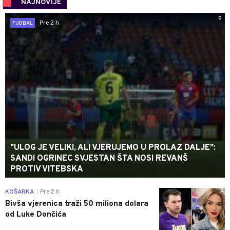
NAJNOVIJE
0
Pre 2 h
FUDBAL
"ULOG JE VELIKI, ALI VJERUJEMO U PROLAZ DALJE":
SANDI OGRINEC SVJESTAN ŠTA NOSI REVANŠ
PROTIV VITEBSKA
0
KOŠARKA
Pre 2 h
|
Bivša vjerenica traži 50 miliona dolara
od Luke Dončića