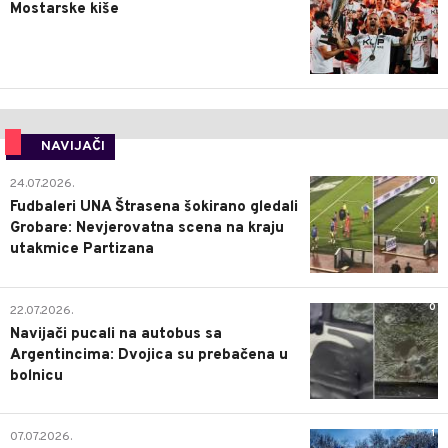
Mostarske kiše
NAVIJAČI
0
24.07.2026.
Fudbaleri UNA Štrasena šokirano gledali
Grobare: Nevjerovatna scena na kraju
utakmice Partizana
0
22.07.2026.
Navijači pucali na autobus sa
Argentincima: Dvojica su prebačena u
bolnicu
1
07.07.2026.