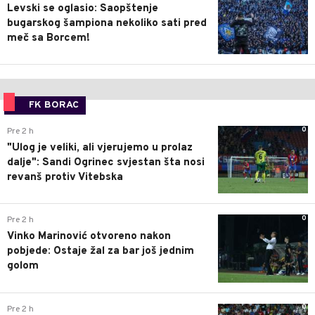
Levski se oglasio: Saopštenje
bugarskog šampiona nekoliko sati pred
meč sa Borcem!
FK BORAC
0
Pre 2 h
"Ulog je veliki, ali vjerujemo u prolaz
dalje": Sandi Ogrinec svjestan šta nosi
revanš protiv Vitebska
0
Pre 2 h
Vinko Marinović otvoreno nakon
pobjede: Ostaje žal za bar još jednim
golom
0
Pre 2 h