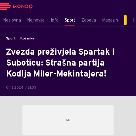
Naslovna
Najnovije
Info
Sport
Zabava
Magazin
M
Sport
Košarka
Zvezda preživjela Spartak i
Suboticu: Strašna partija
Kodija Miler-Mekintajera!
01.12.2024. / 21:03