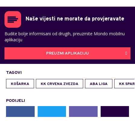
Naše vijesti ne morate da provjeravate
Budite bolje informisani od drugih, preuzmite Mondo mobilnu
aplikaciju
PREUZMI APLIKACIJU
TAGOVI
KOŠARKA
KK CRVENA ZVEZDA
ABA LIGA
KK SPA
PODIJELI