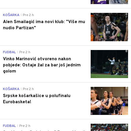
0
KOŠARKA
Pre 2 h
|
Alen Smailagić ima novi klub: "Više mu
nudio Partizan"
0
FUDBAL
Pre 2 h
|
Vinko Marinović otvoreno nakon
pobjede: Ostaje žal za bar još jednim
golom
0
KOŠARKA
Pre 2 h
|
Srpske košarkašice u polufinalu
Eurobasketa!
0
FUDBAL
Pre 2 h
|