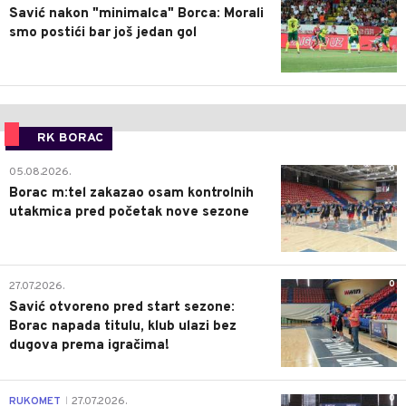
Savić nakon "minimalca" Borca: Morali
smo postići bar još jedan gol
RK BORAC
0
05.08.2026.
Borac m:tel zakazao osam kontrolnih
utakmica pred početak nove sezone
0
27.07.2026.
Savić otvoreno pred start sezone:
Borac napada titulu, klub ulazi bez
dugova prema igračima!
0
RUKOMET
27.07.2026.
|