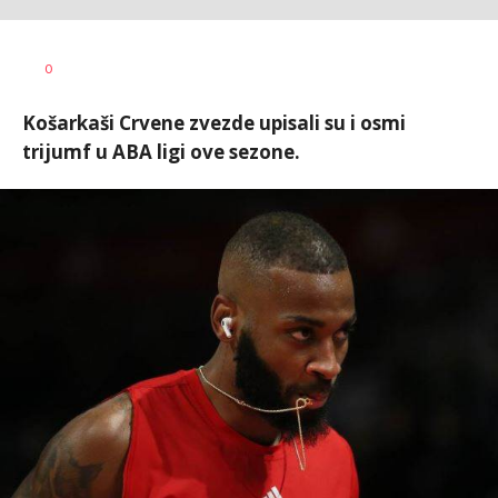
Dragan
AUTOR
0
Šutvić
Košarkaši Crvene zvezde upisali su i osmi
trijumf u ABA ligi ove sezone.