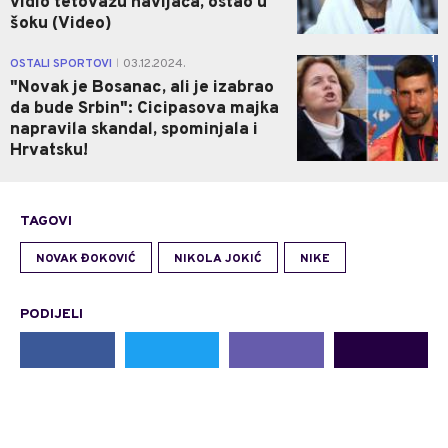
vidio tetovažu navijača, ostao u
šoku (Video)
1
OSTALI SPORTOVI
03.12.2024.
|
"Novak je Bosanac, ali je izabrao
da bude Srbin": Cicipasova majka
napravila skandal, spominjala i
Hrvatsku!
TAGOVI
NOVAK ĐOKOVIĆ
NIKOLA JOKIĆ
NIKE
PODIJELI