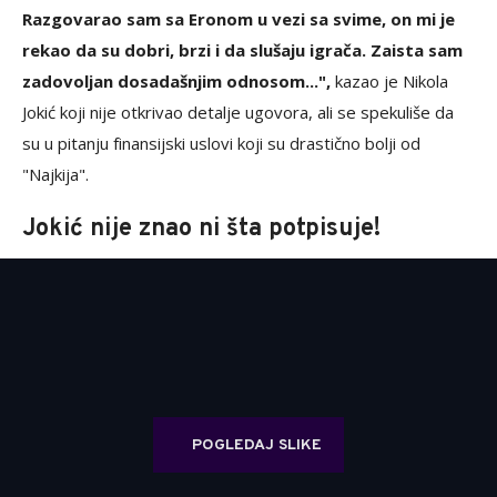
Razgovarao sam sa Eronom u vezi sa svime, on mi je
rekao da su dobri, brzi i da slušaju igrača. Zaista sam
zadovoljan dosadašnjim odnosom...",
kazao je Nikola
Jokić koji nije otkrivao detalje ugovora, ali se spekuliše da
su u pitanju finansijski uslovi koji su drastično bolji od
"Najkija".
Jokić nije znao ni šta potpisuje!
POGLEDAJ SLIKE