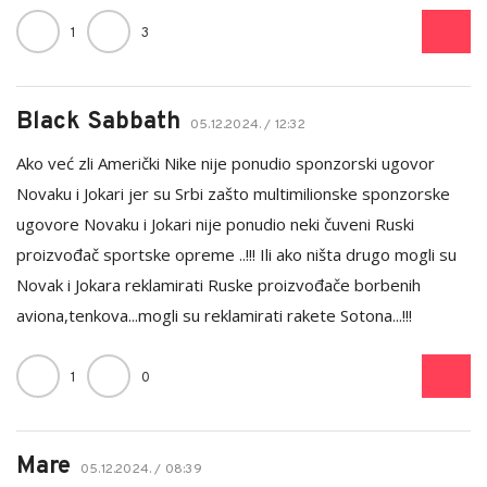
1
3
Black Sabbath
05.12.2024. / 12:32
Ako već zli Američki Nike nije ponudio sponzorski ugovor
Novaku i Jokari jer su Srbi zašto multimilionske sponzorske
ugovore Novaku i Jokari nije ponudio neki čuveni Ruski
proizvođač sportske opreme ..!!! Ili ako ništa drugo mogli su
Novak i Jokara reklamirati Ruske proizvođače borbenih
aviona,tenkova...mogli su reklamirati rakete Sotona...!!!
1
0
Mare
05.12.2024. / 08:39