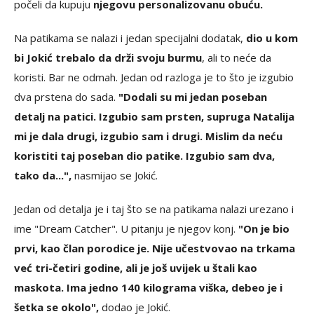
počeli da kupuju
njegovu personalizovanu obuću.
Na patikama se nalazi i jedan specijalni dodatak,
dio u kom
bi Jokić trebalo da drži svoju burmu
, ali to neće da
koristi. Bar ne odmah. Jedan od razloga je to što je izgubio
dva prstena do sada.
"Dodali su mi jedan poseban
detalj na patici. Izgubio sam prsten, supruga Natalija
mi je dala drugi, izgubio sam i drugi. Mislim da neću
koristiti taj poseban dio patike. Izgubio sam dva,
tako da...",
nasmijao se Jokić.
Jedan od detalja je i taj što se na patikama nalazi urezano i
ime "Dream Catcher". U pitanju je njegov konj.
"On je bio
prvi, kao član porodice je. Nije učestvovao na trkama
već tri-četiri godine, ali je još uvijek u štali kao
maskota. Ima jedno 140 kilograma viška, debeo je i
šetka se okolo",
dodao je Jokić.