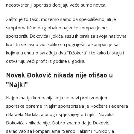
neostvareniji sportisti dobijaju veće sume novca.
Zašto je to tako, možemo samo da spekulišemo, ali je
simptomatično da globalno najveće kompanije ne
sponzorišu Đokovića i Jokića. Nisu ih birali za svoja naslovna
lica i tu se jasno vidi koliko su pogriješili, a kompanije sa
kojima trenutno sarađuju dva "Džokera" i te kako blistaju i
ostvaruju veći profit iz godine u godinu.
Novak Đoković nikada nije otišao u
"Najki"
Najpoznatija kompanija koja se bavi proizvodnjom
sportske opreme "Najki" sponzorisala je Rodžera Federera
i Rafaela Nadala, a onog uspješnijeg od njih - Novaka
Đokovića - nikada nije. Dobro znamo da je Đoković
sarađivao sa kompanijama "Serđo Takini" i "Uniklo", a