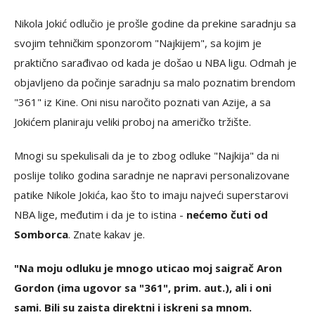
Nikola Jokić odlučio je prošle godine da prekine saradnju sa
svojim tehničkim sponzorom "Najkijem", sa kojim je
praktično sarađivao od kada je došao u NBA ligu. Odmah je
objavljeno da počinje saradnju sa malo poznatim brendom
"361" iz Kine. Oni nisu naročito poznati van Azije, a sa
Jokićem planiraju veliki proboj na američko tržište.
Mnogi su spekulisali da je to zbog odluke "Najkija" da ni
poslije toliko godina saradnje ne napravi personalizovane
patike Nikole Jokića, kao što to imaju najveći superstarovi
NBA lige, međutim i da je to istina -
nećemo čuti od
Somborca
. Znate kakav je.
"Na moju odluku je mnogo uticao moj saigrač Aron
Gordon (ima ugovor sa "361", prim. aut.), ali i oni
sami. Bili su zaista direktni i iskreni sa mnom.