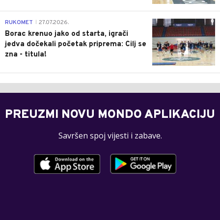
0
RUKOMET
27.07.2026.
|
Borac krenuo jako od starta, igrači
jedva dočekali početak priprema: Cilj se
zna - titula!
PREUZMI NOVU MONDO APLIKACIJU
Savršen spoj vijesti i zabave.