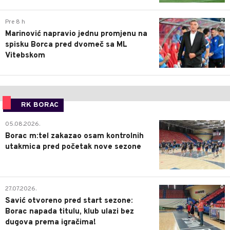
0
Pre 8 h
Marinović napravio jednu promjenu na
spisku Borca pred dvomeč sa ML
Vitebskom
RK BORAC
0
05.08.2026.
Borac m:tel zakazao osam kontrolnih
utakmica pred početak nove sezone
0
27.07.2026.
Savić otvoreno pred start sezone:
Borac napada titulu, klub ulazi bez
dugova prema igračima!