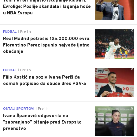
Toni Parker najavio istupanje kluba iz
Evrolige: Poslije skandala i laganja hoće
u NBA Evropu
0
FUDBAL
Pre 1 h
|
Real Madrid potrošio 125.000.000 evra:
Florentino Perez ispunio najveće ljetno
obećanje
0
FUDBAL
Pre 1 h
|
Filip Kostić na poziv Ivana Perišića
odmah potpisao da obuče dres PSV-a
0
OSTALI SPORTOVI
Pre 1 h
|
Ivana Španović odgovorila na
"zabranjeno" pitanje pred Evropsko
prvenstvo