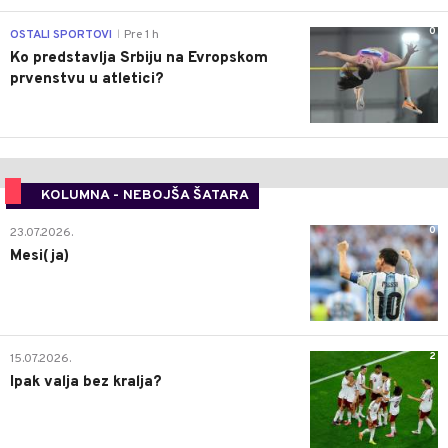
0
OSTALI SPORTOVI
Pre 1 h
|
Ko predstavlja Srbiju na Evropskom
prvenstvu u atletici?
KOLUMNA - NEBOJŠA ŠATARA
0
23.07.2026.
Mesi(ja)
2
15.07.2026.
Ipak valja bez kralja?