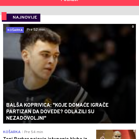
NAJNOVIJE
0
Pre 52 min
KOŠARKA
BALŠA KOPRIVICA: "KOJE DOMAĆE IGRAČE
PARTIZAN DA DOVEDE? ODLAZILI SU
NEZADOVOLJNI"
0
KOŠARKA
Pre 54 min
|