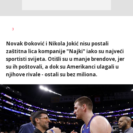
Bojan
AUTOR
3
Jakovljević
Novak Đoković i Nikola Jokić nisu postali
zaštitna lica kompanije "Najki" iako su najveći
sportisti svijeta. Otišli su u manje brendove, jer
su ih poštovali, a dok su Amerikanci ulagali u
njihove rivale - ostali su bez miliona.