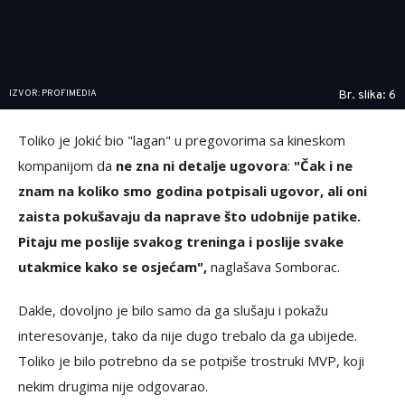
IZVOR: PROFIMEDIA
Br. slika: 6
Toliko je Jokić bio "lagan" u pregovorima sa kineskom
kompanijom da
ne zna ni detalje ugovora
:
"Čak i ne
znam na koliko smo godina potpisali ugovor, ali oni
zaista pokušavaju da naprave što udobnije patike.
Pitaju me poslije svakog treninga i poslije svake
utakmice kako se osjećam",
naglašava Somborac.
Dakle, dovoljno je bilo samo da ga slušaju i pokažu
interesovanje, tako da nije dugo trebalo da ga ubijede.
Toliko je bilo potrebno da se potpiše trostruki MVP, koji
nekim drugima nije odgovarao.