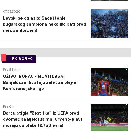
1
07.07.2026.
Levski se oglasio: Saopštenje
bugarskog šampiona nekoliko sati pred
meč sa Borcem!
FK BORAC
0
Pre 53 min
UŽIVO, BORAC - ML VITEBSK:
Banjalučani hvataju zalet za plej-of
Konferencijske lige
0
Pre 6 h
Borcu stigla "čestitka" iz UEFA pred
dvomeč sa Bjelorusima: Crveno-plavi
moraju da plate 12.750 evra!