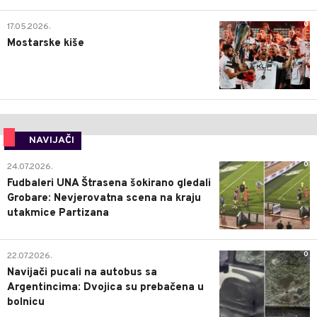
0
17.05.2026.
Mostarske kiše
NAVIJAČI
0
24.07.2026.
Fudbaleri UNA Štrasena šokirano gledali
Grobare: Nevjerovatna scena na kraju
utakmice Partizana
0
22.07.2026.
Navijači pucali na autobus sa
Argentincima: Dvojica su prebačena u
bolnicu