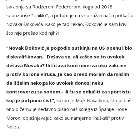
saradnja sa Rodžerom Federerom, koga od 2018.
sponzoriše "Uniklo", a potom je na vrlo ružan način potkačio
Novaka Đokovića. Kako je tad rekao, Đoković je sam kriv
što nije prešao kod njih?!
"Novak Đoković je pogodio sutkinju na US openu i bio
diskvalifikovan... Dešava se, ali zašto se to uvokek
dešava Novaku? Ili čitava kontroverza oko vakcine
protiv korona virusa. Ja kao brend moram da mislim
da li želim nekoga ko uvokek donosi neku
kontroverzu sa sobom - ili ću se odlučiti za sportistu
koji je potpuno čist",
kazao je Majk Nakađima, što je baš
ono o čemu je nedavno pisao naš kolega iz Španije Hose
Moron, objašnjavajući kako su namjerno "huškali" protiv
Noleta.