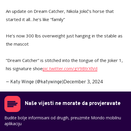
An update on Dream Catcher, Nikola Jokić’s horse that
started it all…he’s like “family”
He’s now 300 lbs overweight just hanging in the stable as
the mascot
“Dream Catcher” is stitched into the tongue of the Joker 1,
his signature shoe
pic.twitter.com/gY9BtrXlVd
December 3, 2024
— Katy Winge (@katywinge)
Naše vijesti ne morate da provjeravate
Budite bolje informisani od drugih, preuzmite Mondo mobilnu
aplikaciju