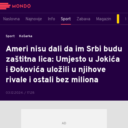
Naslovna
Najnovije
Info
Sport
Zabava
Magazin
M
Sport
Košarka
Ameri nisu dali da im Srbi budu
zaštitna lica: Umjesto u Jokića
i Đokovića uložili u njihove
rivale i ostali bez miliona
03.12.2024. / 17:28