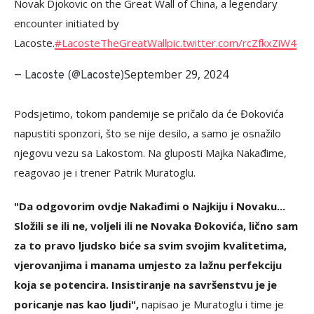
Novak Djokovic on the Great Wall of China, a legendary
encounter initiated by
Lacoste.
#LacosteTheGreatWall
pic.twitter.com/rcZfkxZiW4
September 29, 2024
— Lacoste (@Lacoste)
Podsjetimo, tokom pandemije se pričalo da će Đokovića
napustiti sponzori, što se nije desilo, a samo je osnažilo
njegovu vezu sa Lakostom. Na gluposti Majka Nakađime,
reagovao je i trener Patrik Muratoglu.
"Da odgovorim ovdje Nakađimi o Najkiju i Novaku...
Složili se ili ne, voljeli ili ne Novaka Đokovića, lično sam
za to pravo ljudsko biće sa svim svojim kvalitetima,
vjerovanjima i manama umjesto za lažnu perfekciju
koja se potencira. Insistiranje na savršenstvu je je
poricanje nas kao ljudi",
napisao je Muratoglu i time je