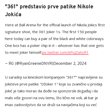
"361" predstavio prve patike Nikole
Jokića
Here at Ball Arena for the official launch of Nikola Jokics first
signature shoe, the 361 Joker 1s. The first 150 people
here today can buy a pair of the black and white colorways.
One box has a poker chip in it - whoever has that one gets
to meet Joker himself.
pic.twitter.com/kPuJZaXyR1
December 2, 2024
— RG (@RyanGreeneDNVR)
U saradnji sa kineskom kompanijom "361°" napravljene su
Jokićeve prve patike "Džoker 1" koje su zvanično u prodaji.
Jokić je tako morao da dođe na sponzorski događaj i da
malo više govori na ovu temu, što lično ne voli, ali bar je
imao zadovoljstvo da se druži sa navijačima koji su već