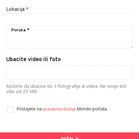
Lokacija
*
Ubacite video ili foto
Možete da ubacite do 3 fotografije ili videa. Ne smije biti
više od 25 MB.
Pristajete na
Mondo portala.
pravila korišćenja
POŠALJI