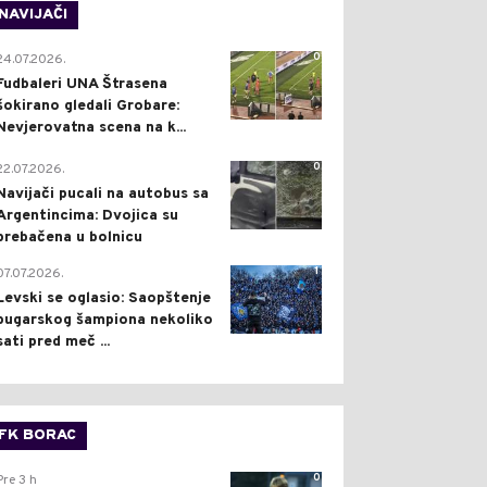
NAVIJAČI
0
24.07.2026.
Fudbaleri UNA Štrasena
šokirano gledali Grobare:
Nevjerovatna scena na k...
0
22.07.2026.
Navijači pucali na autobus sa
Argentincima: Dvojica su
prebačena u bolnicu
1
07.07.2026.
Levski se oglasio: Saopštenje
bugarskog šampiona nekoliko
sati pred meč ...
FK BORAC
0
Pre 3 h