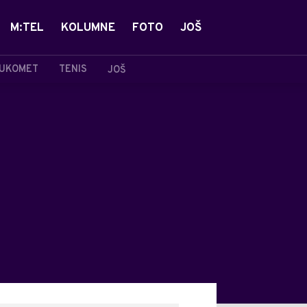
M:TEL
KOLUMNE
FOTO
JOŠ
UKOMET
TENIS
JOŠ