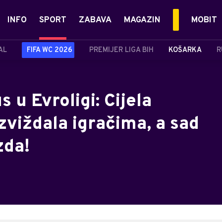
INFO
SPORT
ZABAVA
MAGAZIN
MOBIT
AL
FIFA WC 2026
PREMIJER LIGA BIH
KOŠARKA
R
s u Evroligi: Cijela
zviždala igračima, a sad
zda!