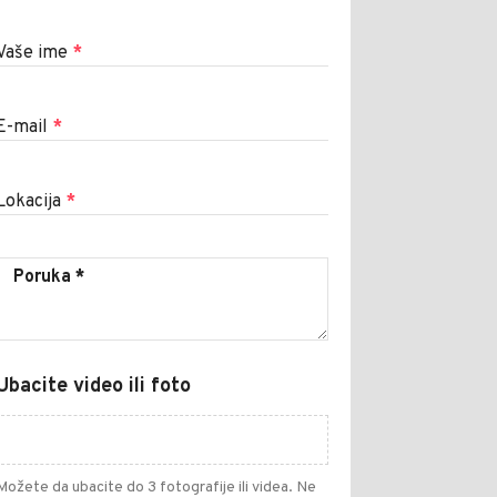
Vaše ime
*
E-mail
*
Lokacija
*
Ubacite video ili foto
Možete da ubacite do 3 fotografije ili videa. Ne