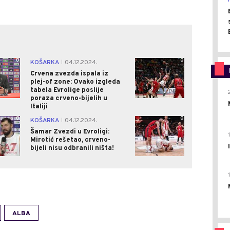
0
0
KOŠARKA
04.12.2024.
|
Crvena zvezda ispala iz
plej-of zone: Ovako izgleda
tabela Evrolige poslije
poraza crveno-bijelih u
Italiji
0
0
KOŠARKA
04.12.2024.
|
Šamar Zvezdi u Evroligi:
Mirotić rešetao, crveno-
bijeli nisu odbranili ništa!
ALBA