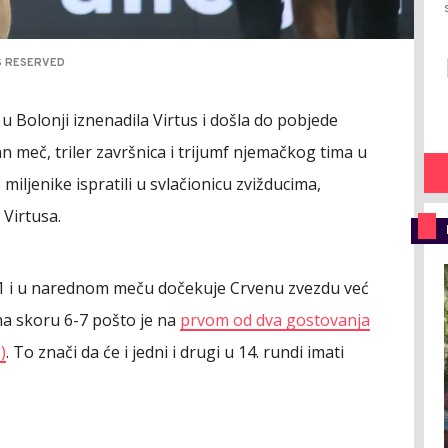
TS RESERVED
 u Bolonji iznenadila Virtus i došla do pobjede
n meč, triler završnica i trijumf njemačkog tima u
 miljenike ispratili u svlačionicu zvižducima,
 Virtusa.
2-11 i u narednom meču dočekuje Crvenu zvezdu već
 na skoru 6-7 pošto je na
prvom od dva gostovanja
)
. To znači da će i jedni i drugi u 14. rundi imati