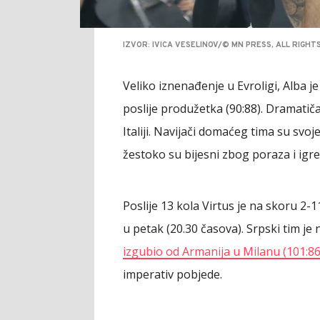
IZVOR: IVICA VESELINOV/© MN PRESS, ALL RIGH
Veliko iznenađenje u Evroligi, Alba je
poslije produžetka (90:88). Dramatiča
Italiji. Navijači domaćeg tima su svoje
žestoko su bijesni zbog poraza i igre
Poslije 13 kola Virtus je na skoru 
u petak (20.30 časova). Srpski tim je
izgubio od Armanija u Milanu (101:86
imperativ pobjede.