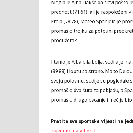
Mogla je Alba i lakše da slavi pošto j
prednost (71:61), ali je raspoloženi 
kraja (78:78), Mateo Spanjolo je prom
promašio trojku za potpuni preokret t
produžetak.
I tamo je Alba bila bolja, vodila je, 
(89:88) i loptu sa strane. Malte Delo
svoju polovinu, sudije su pogledale s
promašio dva šuta za pobjedu, a Span
promašio drugo bacanje i meč je bio
Pratite sve sportske vijesti na j
zajednice na Viberu!