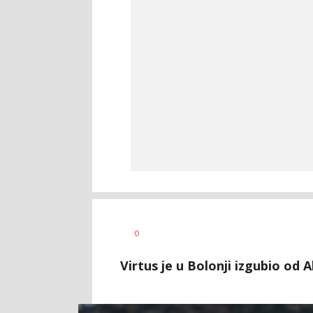
Dragan
AUTOR
0
Šutvić
Virtus je u Bolonji izgubio o