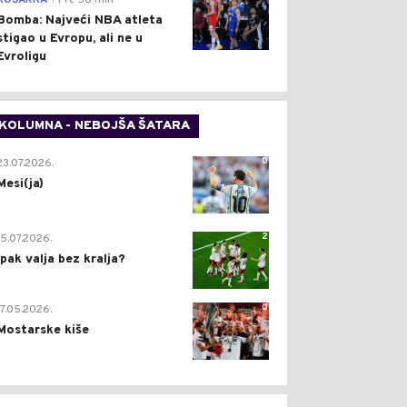
KOŠARKA
Pre 56 min
Bomba: Najveći NBA atleta
stigao u Evropu, ali ne u
Evroligu
KOLUMNA - NEBOJŠA ŠATARA
0
23.07.2026.
Mesi(ja)
2
15.07.2026.
Ipak valja bez kralja?
0
17.05.2026.
Mostarske kiše