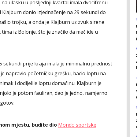
e na ulasku u posljednji kvartal imala dvocifrenu
Vil Klajburn donio izjednačenje na 29 sekundi do
ašio trojku, a onda je Klajburn uz zvuk sirene
ima iz Bolonje, što je značilo da meč ide u
na 5 sekundi prije kraja imala je minimalnu prednost
u je napravio početničku grešku, bacio loptu na
nimak i dodijelile loptu domaćinu. Klajburn je
jolo je potom fauliran, dao je jedno, namjerno
 gotov.
ednom mjestu, budite dio
Mondo sportske