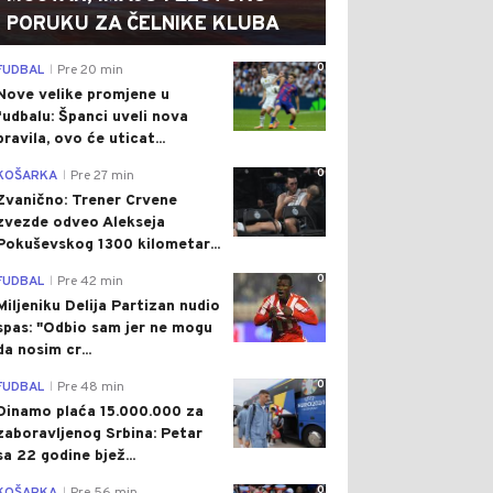
PORUKU ZA ČELNIKE KLUBA
0
FUDBAL
Pre 20 min
|
Nove velike promjene u
fudbalu: Španci uveli nova
pravila, ovo će uticat...
0
KOŠARKA
Pre 27 min
|
Zvanično: Trener Crvene
zvezde odveo Alekseja
Pokuševskog 1300 kilometar...
0
FUDBAL
Pre 42 min
|
Miljeniku Delija Partizan nudio
spas: "Odbio sam jer ne mogu
da nosim cr...
0
FUDBAL
Pre 48 min
|
Dinamo plaća 15.000.000 za
zaboravljenog Srbina: Petar
sa 22 godine bjež...
0
|