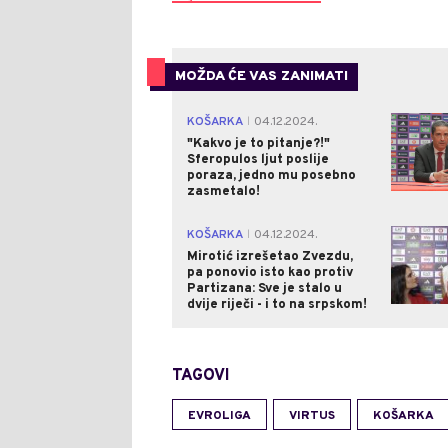
MOŽDA ĆE VAS ZANIMATI
KOŠARKA
04.12.2024.
|
"Kakvo je to pitanje?!"
Sferopulos ljut poslije
poraza, jedno mu posebno
zasmetalo!
KOŠARKA
04.12.2024.
|
Mirotić izrešetao Zvezdu,
pa ponovio isto kao protiv
Partizana: Sve je stalo u
dvije riječi - i to na srpskom!
TAGOVI
EVROLIGA
VIRTUS
KOŠARKA