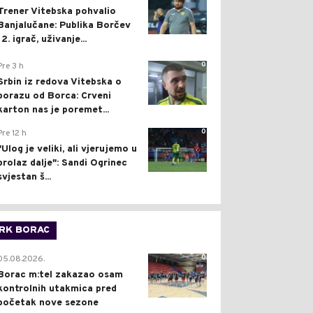
Trener Vitebska pohvalio
Banjalučane: Publika Borčev
12. igrač, uživanje...
0
Pre 3 h
Srbin iz redova Vitebska o
porazu od Borca: Crveni
karton nas je poremet...
0
Pre 12 h
"Ulog je veliki, ali vjerujemo u
prolaz dalje": Sandi Ogrinec
svjestan š...
RK BORAC
0
05.08.2026.
Borac m:tel zakazao osam
kontrolnih utakmica pred
početak nove sezone