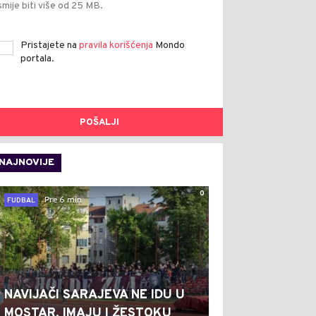
smije biti više od 25 MB.
Pristajete na
pravila korišćenja
Mondo
portala.
POŠALJI
NAJNOVIJE
0
Pre 6 min
FUDBAL
NAVIJAČI SARAJEVA NE IDU U
MOSTAR, IMAJU I ŽESTOKU