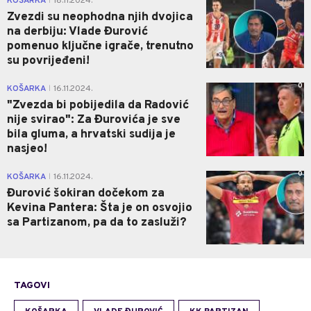
KOŠARKA
18.11.2024.
|
Zvezdi su neophodna njih dvojica
na derbiju: Vlade Đurović
pomenuo ključne igrače, trenutno
su povrijeđeni!
0
KOŠARKA
16.11.2024.
|
"Zvezda bi pobijedila da Radović
nije svirao": Za Đurovića je sve
bila gluma, a hrvatski sudija je
nasjeo!
0
KOŠARKA
16.11.2024.
|
Đurović šokiran dočekom za
Kevina Pantera: Šta je on osvojio
sa Partizanom, pa da to zasluži?
TAGOVI