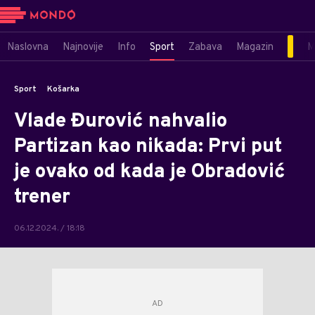
Naslovna
Najnovije
Info
Sport
Zabava
Magazin
M
Sport
Košarka
Vlade Đurović nahvalio
Partizan kao nikada: Prvi put
je ovako od kada je Obradović
trener
06.12.2024. / 18:18