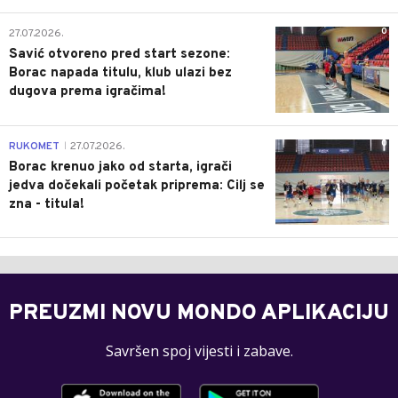
0
27.07.2026.
Savić otvoreno pred start sezone:
Borac napada titulu, klub ulazi bez
dugova prema igračima!
0
RUKOMET
27.07.2026.
|
Borac krenuo jako od starta, igrači
jedva dočekali početak priprema: Cilj se
zna - titula!
PREUZMI NOVU MONDO APLIKACIJU
Savršen spoj vijesti i zabave.