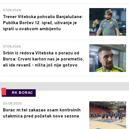
0
07.08.2026.
Trener Vitebska pohvalio Banjalučane:
Publika Borčev 12. igrač, uživanje je
igrati u ovakvom ambijentu
0
07.08.2026.
Srbin iz redova Vitebska o porazu od
Borca: Crveni karton nas je poremetio,
ali ide revanš - ništa još nije gotovo
RK BORAC
0
05.08.2026.
Borac m:tel zakazao osam kontrolnih
utakmica pred početak nove sezone