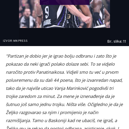
IZVOR: MN PRESS
Br. slika: 11
"Partizan je dobio jer je igrao bolju odbranu i zato što je
pokazao da neki igrači polako dolaze sebi. To se vidjelo
naročito protiv Panatinaikosa. Vidjeli smo tu već u prvom
poluvremenu da su dali 44 poena, što je izvanredan napad,
tako da je najviše uticao Vanja Marinković pogodivši tri
trojke zaredom za minut. Za mene je iznenađenje da je
šutnuo još samo jednu trojku. Ništa više. Očigledno je da je
Željko razgovarao sa njim i promijenio je način
razmišljanja. Tamo u Baskoniji kad ne ubaciš, ne igraš, a
Željko mu je rekao da postoji odbrana, asistiranje, skok. I