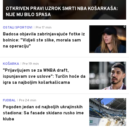
OTKRIVEN PRAVI UZROK SMRTI NBA KOŠARKAŠA:
NIJE MU BILO SPASA
0
OSTALI SPORTOVI
Pre 17 min
|
Badosa objavila zabrinjavajuće fotke iz
bolnice: "Vidjeli ste slike, morala sam
na operaciju"
0
KOŠARKA
Pre 19 min
|
"Prijavljujem se za WNBA draft,
ispunjavam sve uslove": Turčin hoće da
igra sa najboljim košarkašicama
0
FUDBAL
Pre 24 min
|
Pogođen jedan od najboljih ukrajinskih
stadiona: Sa fasade skidano rusko ime
kluba