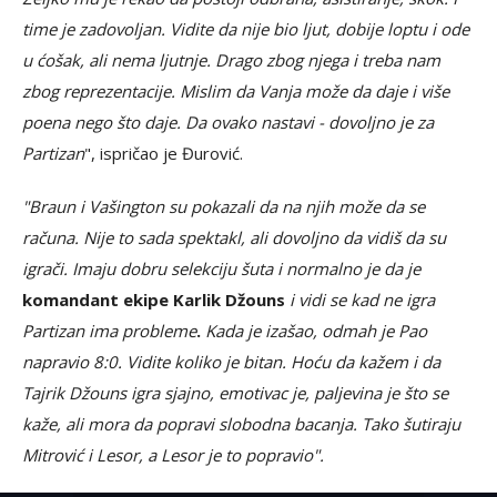
time je zadovoljan. Vidite da nije bio ljut, dobije loptu i ode
u ćošak, ali nema ljutnje. Drago zbog njega i treba nam
zbog reprezentacije. Mislim da Vanja može da daje i više
poena nego što daje. Da ovako nastavi - dovoljno je za
Partizan
", ispričao je Đurović.
"Braun i Vašington su pokazali da na njih može da se
računa. Nije to sada spektakl, ali dovoljno da vidiš da su
igrači. Imaju dobru selekciju šuta i normalno je da je
komandant ekipe Karlik Džouns
i vidi se kad ne igra
Partizan ima probleme
.
Kada je izašao, odmah je Pao
napravio 8:0. Vidite koliko je bitan. Hoću da kažem i da
Tajrik Džouns igra sjajno, emotivac je, paljevina je što se
kaže, ali mora da popravi slobodna bacanja. Tako šutiraju
Mitrović i Lesor, a Lesor je to popravio".