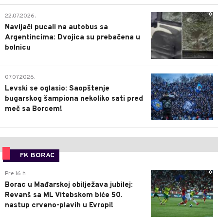
0
22.07.2026.
Navijači pucali na autobus sa
Argentincima: Dvojica su prebačena u
bolnicu
1
07.07.2026.
Levski se oglasio: Saopštenje
bugarskog šampiona nekoliko sati pred
meč sa Borcem!
FK BORAC
0
Pre 16 h
Borac u Mađarskoj obilježava jubilej:
Revanš sa ML Vitebskom biće 50.
nastup crveno-plavih u Evropi!