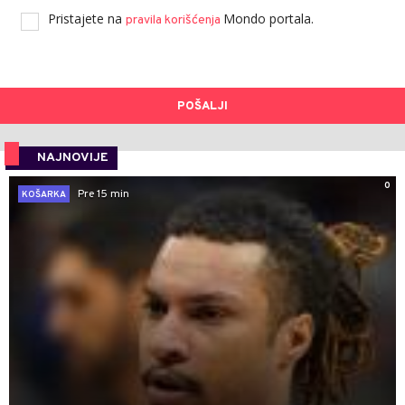
Pristajete na
Mondo portala.
pravila korišćenja
POŠALJI
NAJNOVIJE
0
Pre 15 min
KOŠARKA