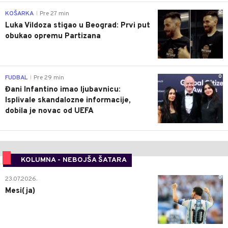
0
KOŠARKA
Pre 27 min
|
Luka Vildoza stigao u Beograd: Prvi put
obukao opremu Partizana
0
FUDBAL
Pre 29 min
|
Đani Infantino imao ljubavnicu:
Isplivale skandalozne informacije,
dobila je novac od UEFA
KOLUMNA - NEBOJŠA ŠATARA
0
23.07.2026.
Mesi(ja)