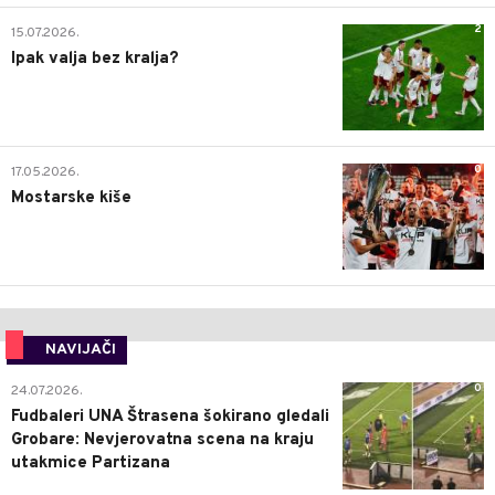
2
15.07.2026.
Ipak valja bez kralja?
0
17.05.2026.
Mostarske kiše
NAVIJAČI
0
24.07.2026.
Fudbaleri UNA Štrasena šokirano gledali
Grobare: Nevjerovatna scena na kraju
utakmice Partizana