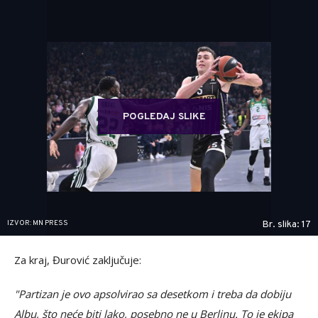
POGLEDAJ SLIKE
IZVOR: MN PRESS
Br. slika: 17
Za kraj, Đurović zaključuje:
"Partizan je ovo apsolvirao sa desetkom i treba da dobiju
Albu, što neće biti lako, posebno ne u Berlinu. To je ekipa