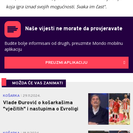
koja igra iznad svojih mogućnosti. Svaka im čast".
Naše vijesti ne morate da provjeravate
Budite bolje informisani od drugih, preuzmite Mondo mobilnu
aplikaciju
PREUZMI APLIKACIJU
MOŽDA ĆE VAS ZANIMATI
0
KOŠARKA
29.11.2024.
|
Vlade Đurović o košarkašima
"vječitih" i nastupima o Evroligi
0