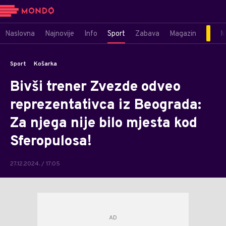
Naslovna
Najnovije
Info
Sport
Zabava
Magazin
M
Sport
Košarka
Bivši trener Zvezde odveo
reprezentativca iz Beograda:
Za njega nije bilo mjesta kod
Sferopulosa!
27.12.2024. / 17:05