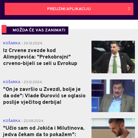
PREUZMI APLIKACIJU
MOŽDA ĆE VAS ZANIMATI
0
KOŠARKA
26.12.2024.
|
Iz Crvene zvezde kod
Alimpijevića: "Prekobrojni"
crveno-bijeli se seli u Evrokup
0
KOŠARKA
23.12.2024.
|
"On je završio u Zvezdi, bolje je
da ode": Vlade Đurović se oglasio
poslije vječitog derbija!
0
KOŠARKA
22.08.2024.
|
"Učio sam od Jokića i Milutinova,
jedva čekam da to pokažem":