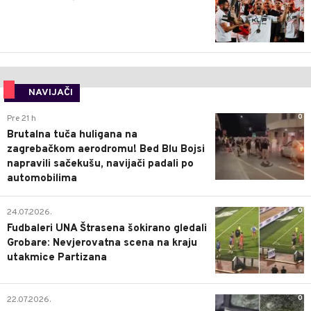
NAVIJAČI
0
Pre 21 h
Brutalna tuča huligana na
zagrebačkom aerodromu! Bed Blu Bojsi
napravili sačekušu, navijači padali po
automobilima
0
24.07.2026.
Fudbaleri UNA Štrasena šokirano gledali
Grobare: Nevjerovatna scena na kraju
utakmice Partizana
0
22.07.2026.