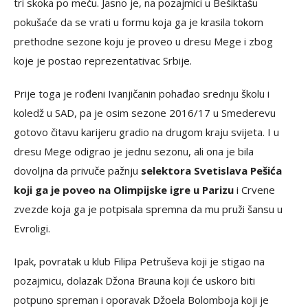
tri skoka po meču. Jasno je, na pozajmici u Bešiktašu
pokušaće da se vrati u formu koja ga je krasila tokom
prethodne sezone koju je proveo u dresu Mege i zbog
koje je postao reprezentativac Srbije.
Prije toga je rođeni Ivanjičanin pohađao srednju školu i
koledž u SAD, pa je osim sezone 2016/17 u Smederevu
gotovo čitavu karijeru gradio na drugom kraju svijeta. I u
dresu Mege odigrao je jednu sezonu, ali ona je bila
dovoljna da privuče pažnju
selektora Svetislava Pešića
koji ga je poveo na Olimpijske igre u Parizu
i Crvene
zvezde koja ga je potpisala spremna da mu pruži šansu u
Evroligi.
Ipak, povratak u klub Filipa Petruševa koji je stigao na
pozajmicu, dolazak Džona Brauna koji će uskoro biti
potpuno spreman i oporavak Džoela Bolomboja koji je