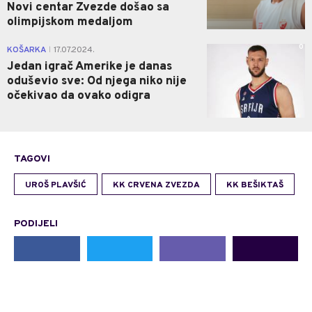
Novi centar Zvezde došao sa
olimpijskom medaljom
0
KOŠARKA
17.07.2024.
|
Jedan igrač Amerike je danas
oduševio sve: Od njega niko nije
očekivao da ovako odigra
TAGOVI
UROŠ PLAVŠIĆ
KK CRVENA ZVEZDA
KK BEŠIKTAŠ
PODIJELI