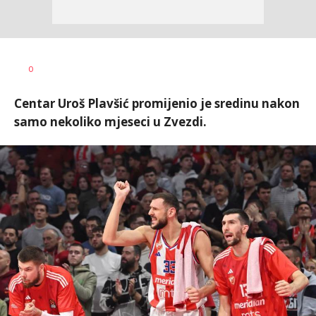
Bojan
AUTOR
0
Jakovljević
Centar Uroš Plavšić promijenio je sredinu nakon
samo nekoliko mjeseci u Zvezdi.