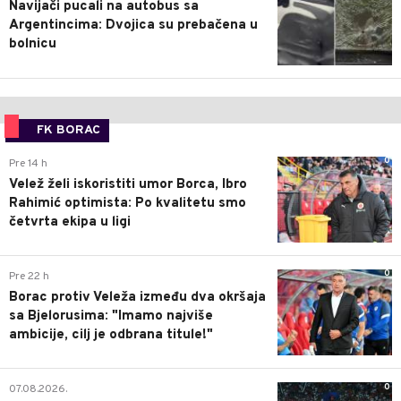
Navijači pucali na autobus sa
Argentincima: Dvojica su prebačena u
bolnicu
FK BORAC
0
Pre 14 h
Velež želi iskoristiti umor Borca, Ibro
Rahimić optimista: Po kvalitetu smo
četvrta ekipa u ligi
0
Pre 22 h
Borac protiv Veleža između dva okršaja
sa Bjelorusima: "Imamo najviše
ambicije, cilj je odbrana titule!"
0
07.08.2026.