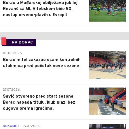
Borac u Mađarskoj obilježava jubilej:
Revanš sa ML Vitebskom biće 50.
nastup crveno-plavih u Evropi!
RK BORAC
0
05.08.2026.
Borac m:tel zakazao osam kontrolnih
utakmica pred početak nove sezone
0
27.07.2026.
Savić otvoreno pred start sezone:
Borac napada titulu, klub ulazi bez
dugova prema igračima!
0
RUKOMET
27.07.2026.
|