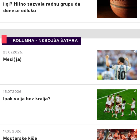
ligi? Hitno sazvala radnu grupu da
donese odluku
KOLUMNA - NEBOJŠA ŠATARA
0
23.07.2026.
Mesi(ja)
2
15.07.2026.
Ipak valja bez kralja?
0
17.05.2026.
Mostarske kiše