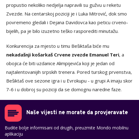
propustio nekoliko nedjelja napravili su gužvu u reketu
Zvezde. Na centarskoj poziciji je i Luka Mitrović, dok smo
povremeno gledali i Dejana Davidovca kao peticu crveno-
bijelih, pa je bilo izuzetno teško rasporediti minutažu.
Konkurencija za mjesto u timu Bešiktaša biće mu
nekadašnji košarkaš Crvene zvezde Emanuel Teri
, a
obojica će biti uzdanice Alimpijevića koji je jedan od
najtalentovanijih srpskih trenera. Pored turskog prvenstva,
Bešiktaš ove sezone igra i u Evrokupu - u grupi A imaju skor
7-6 i u dobroj su poziciji da se domognu naredne faze.
Naše vijesti ne morate da provjeravate
Budite bolje informisani od drugih, preuzmite Mondo mobilnu
aplikaciju