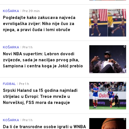
0
KOŠARKA
Pre 39 min
|
Pogledajte kako zakucava najveća
evroligaška zvijer: Niko nije čuo za
njega, a pravi čuda i lomi obruče
0
KOŠARKA
Pre 1 h
|
Novi NBA supertim: Lebron dovodi
zvijezde, sada je naciljao prvog pika,
šampiona i centra koga je Jokić prebio
0
FUDBAL
Pre 1 h
|
Srpski Haland sa 15 godina najmlađi
strijelac u Evropi: Trese mreže u
Norveškoj, FSS mora da reaguje
0
KOŠARKA
Pre 1 h
|
Da li će transrodne osobe igrati u WNBA