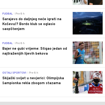
0
FUDBAL
Pre 8 h
|
Sarajevo do daljnjeg neće igrati na
Koševu!? Bordo klub se oglasio
saopštenjem
0
FUDBAL
Pre 8 h
|
Bajer ne gubi vrijeme: Stigao jedan od
najtraženijih lijevih bekova
0
OSTALI SPORTOVI
Pre 8 h
|
Skijaški svijet u nevjerici: Olimpijska
šampionka rekla zbogom stazama