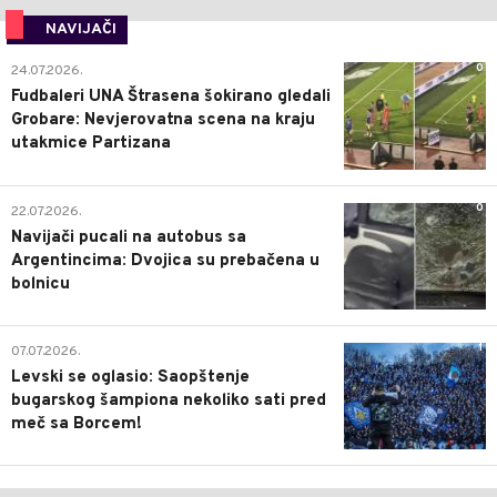
NAVIJAČI
0
24.07.2026.
Fudbaleri UNA Štrasena šokirano gledali
Grobare: Nevjerovatna scena na kraju
utakmice Partizana
0
22.07.2026.
Navijači pucali na autobus sa
Argentincima: Dvojica su prebačena u
bolnicu
1
07.07.2026.
Levski se oglasio: Saopštenje
bugarskog šampiona nekoliko sati pred
meč sa Borcem!