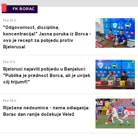
FK BORAC
0
Pre 10 h
"Odgovornost, disciplina,
koncentracija!" Jasna poruka iz Borca -
ovo je recept za pobjedu protiv
Bjelorusa!
0
Pre 11 h
Bjelorusi najavili pobjedu u Banjaluci:
"Publika je prednost Borca, ali je uvijek
cilj trijumf!"
0
Pre 19 h
Riješene nedoumice - nema odlaganja:
Borac dan ranije dočekuje Velež