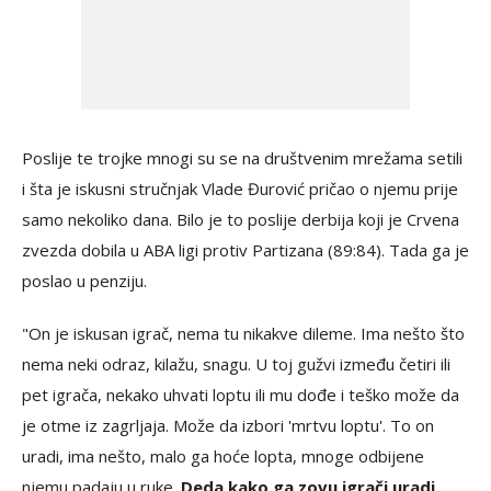
Poslije te trojke mnogi su se na društvenim mrežama setili
i šta je iskusni stručnjak Vlade Đurović pričao o njemu prije
samo nekoliko dana. Bilo je to poslije derbija koji je Crvena
zvezda dobila u ABA ligi protiv Partizana (89:84). Tada ga je
poslao u penziju.
"On je iskusan igrač, nema tu nikakve dileme. Ima nešto što
nema neki odraz, kilažu, snagu. U toj gužvi između četiri ili
pet igrača, nekako uhvati loptu ili mu dođe i teško može da
je otme iz zagrljaja. Može da izbori 'mrtvu loptu'. To on
uradi, ima nešto, malo ga hoće lopta, mnoge odbijene
njemu padaju u ruke.
Deda kako ga zovu igrači uradi