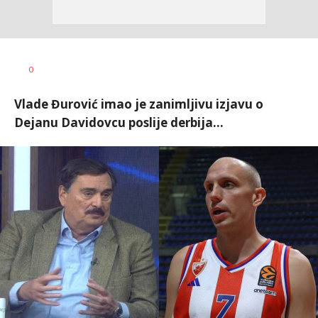
Dragan
AUTOR
0
Šutvić
Vlade Đurović imao je zanimljivu izjavu o
Dejanu Davidovcu poslije derbija...