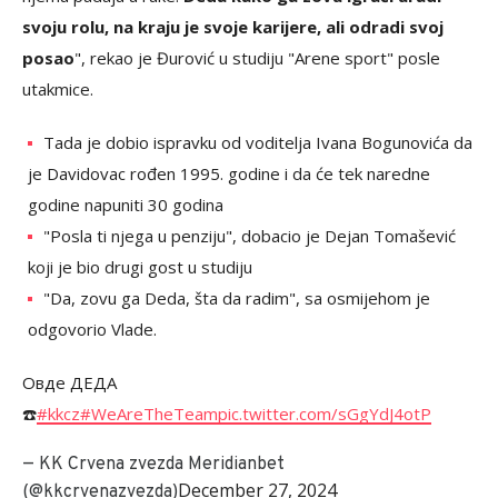
svoju rolu, na kraju je svoje karijere, ali odradi svoj
posao
", rekao je Đurović u studiju "Arene sport" posle
utakmice.
Tada je dobio ispravku od voditelja Ivana Bogunovića da
je Davidovac rođen 1995. godine i da će tek naredne
godine napuniti 30 godina
"Posla ti njega u penziju", dobacio je Dejan Tomašević
koji je bio drugi gost u studiju
"Da, zovu ga Deda, šta da radim", sa osmijehom je
odgovorio Vlade.
Овде ДЕДА
☎️
#kkcz
#WeAreTheTeam
pic.twitter.com/sGgYdJ4otP
— KK Crvena zvezda Meridianbet
December 27, 2024
(@kkcrvenazvezda)