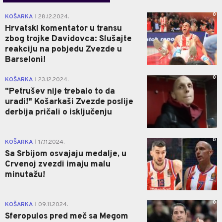
0
KOŠARKA
28.12.2024.
|
Hrvatski komentator u transu
zbog trojke Davidovca: Slušajte
reakciju na pobjedu Zvezde u
Barseloni!
0
KOŠARKA
23.12.2024.
|
"Petrušev nije trebalo to da
uradi!" Košarkaši Zvezde poslije
derbija pričali o isključenju
0
KOŠARKA
17.11.2024.
|
Sa Srbijom osvajaju medalje, u
Crvenoj zvezdi imaju malu
minutažu!
0
KOŠARKA
09.11.2024.
|
Sferopulos pred meč sa Megom