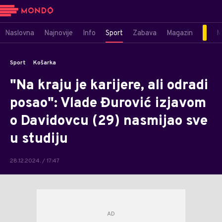
Naslovna
Najnovije
Info
Sport
Zabava
Magazin
M
Sport
Košarka
"Na kraju je karijere, ali odradi
posao": Vlade Đurović izjavom
o Davidovcu (29) nasmijao sve
u studiju
28.12.2024. / 17:47