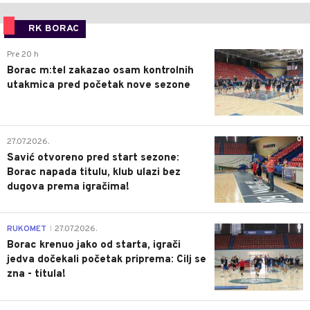
RK BORAC
0
Pre 20 h
Borac m:tel zakazao osam kontrolnih
utakmica pred početak nove sezone
0
27.07.2026.
Savić otvoreno pred start sezone:
Borac napada titulu, klub ulazi bez
dugova prema igračima!
0
RUKOMET
27.07.2026.
|
Borac krenuo jako od starta, igrači
jedva dočekali početak priprema: Cilj se
zna - titula!