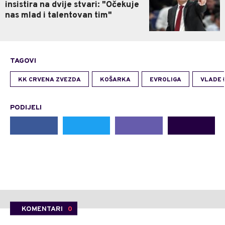
insistira na dvije stvari: "Očekuje
nas mlad i talentovan tim"
TAGOVI
KK CRVENA ZVEZDA
KOŠARKA
EVROLIGA
VLADE 
PODIJELI
KOMENTARI
0