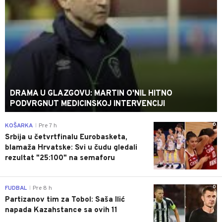
DRAMA U GLAZGOVU: MARTIN O'NIL HITNO
PODVRGNUT MEDICINSKOJ INTERVENCIJI
0
KOŠARKA
Pre 7 h
|
Srbija u četvrtfinalu Eurobasketa,
blamaža Hrvatske: Svi u čudu gledali
rezultat "25:100" na semaforu
0
FUDBAL
Pre 8 h
|
Partizanov tim za Tobol: Saša Ilić
napada Kazahstance sa ovih 11