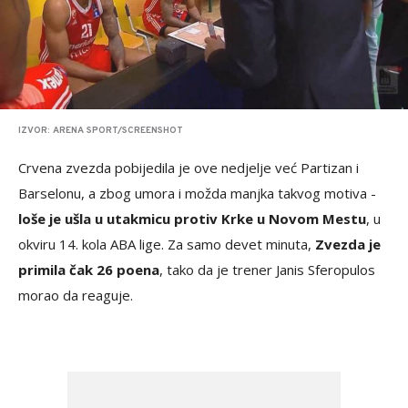
IZVOR: ARENA SPORT/SCREENSHOT
Crvena zvezda pobijedila je ove nedjelje već Partizan i
Barselonu, a zbog umora i možda manjka takvog motiva -
loše je ušla u utakmicu protiv Krke u Novom Mestu
, u
okviru 14. kola ABA lige. Za samo devet minuta,
Zvezda je
primila čak 26 poena
, tako da je trener Janis Sferopulos
morao da reaguje.