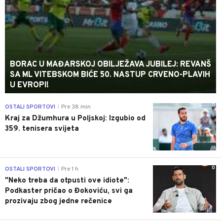
BORAC U MAĐARSKOJ OBILJEŽAVA JUBILEJ: REVANŠ
SA ML VITEBSKOM BIĆE 50. NASTUP CRVENO-PLAVIH
U EVROPI!
0
OSTALI SPORTOVI
Pre 38 min
|
Kraj za Džumhura u Poljskoj: Izgubio od
359. tenisera svijeta
0
OSTALI SPORTOVI
Pre 1 h
|
"Neko treba da otpusti ove idiote":
Podkaster pričao o Đokoviću, svi ga
prozivaju zbog jedne rečenice