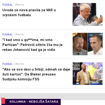
0
FUDBAL
Pre 1 h
|
Uvode se nova pravila za VAR u
srpskom fudbalu
0
FUDBAL
Pre 1 h
|
"I kad smo u go**ima, mi smo
Partizan": Petrović otkrio šta mu je
rekao Jokanović kad ga je vidio
0
FUDBAL
Pre 1 h
|
"Ako se ovo desi u Srbiji, odmah se daje
žuti karton": De Bleker preuzeo
Sudijsku komisiju FSS
KOLUMNA - NEBOJŠA ŠATARA