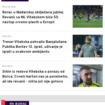
0
Pre 14 min
Borac u Mađarskoj obilježava jubilej:
Revanš sa ML Vitebskom biće 50.
nastup crveno-plavih u Evropi!
0
Pre 9 h
Trener Vitebska pohvalio Banjalučane:
Publika Borčev 12. igrač, uživanje je
igrati u ovakvom ambijentu
0
Pre 10 h
Srbin iz redova Vitebska o porazu od
Borca: Crveni karton nas je poremetio,
ali ide revanš - ništa još nije gotovo
RK BORAC