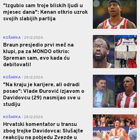
"Izgubio sam troje bliskih ljudi u
mjesec dana": Kenan otkrio uzrok
svojih slabijih partija
0
KOŠARKA
29.12.2024.
|
Braun presjedio prvi meč na
klupi, pa za MONDO otkrio:
Spreman sam, evo kada ću
debitovati!
0
KOŠARKA
28.12.2024.
|
"Na kraju je karijere, ali odradi
posao": Vlade Đurović izjavom o
Davidovcu (29) nasmijao sve u
studiju
0
KOŠARKA
28.12.2024.
|
Hrvatski komentator u transu
zbog trojke Davidovca: Slušajte
reakciju na pobjedu Zvezde u