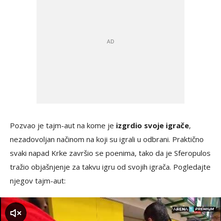
Pozvao je tajm-aut na kome je
izgrdio svoje igrače
,
nezadovoljan načinom na koji su igrali u odbrani. Praktično
svaki napad Krke završio se poenima, tako da je Sferopulos
tražio objašnjenje za takvu igru od svojih igrača. Pogledajte
njegov tajm-aut:
zvuk