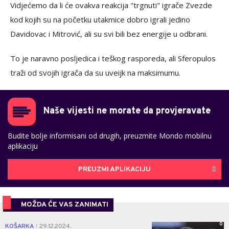
Vidjećemo da li će ovakva reakcija "trgnuti" igrače Zvezde
kod kojih su na početku utakmice dobro igrali jedino
Davidovac i Mitrović, ali su svi bili bez energije u odbrani.
To je naravno posljedica i teškog rasporeda, ali Sferopulos
traži od svojih igrača da su uveijk na maksimumu.
Naše vijesti ne morate da provjeravate
Budite bolje informisani od drugih, preuzmite Mondo mobilnu
aplikaciju
PREUZMI APLIKACIJU
MOŽDA ĆE VAS ZANIMATI
0
KOŠARKA
29.12.2024.
|