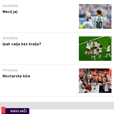
0
23.07.2026.
Mesi(ja)
2
15.07.2026.
Ipak valja bez kralja?
0
17.05.2026.
Mostarske kiše
NAVIJAČI