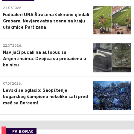
0
24.07.2026.
Fudbaleri UNA Štrasena šokirano gledali
Grobare: Nevjerovatna scena na kraju
utakmice Partizana
0
22.07.2026.
Navijači pucali na autobus sa
Argentincima: Dvojica su prebačena u
bolnicu
1
07.07.2026.
Levski se oglasio: Saopštenje
bugarskog šampiona nekoliko sati pred
meč sa Borcem!
FK BORAC