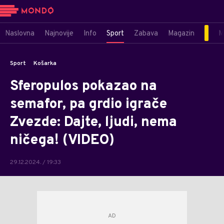
Naslovna
Najnovije
Info
Sport
Zabava
Magazin
M
Sport
Košarka
Sferopulos pokazao na
semafor, pa grdio igrače
Zvezde: Dajte, ljudi, nema
ničega! (VIDEO)
29.12.2024. / 19:33