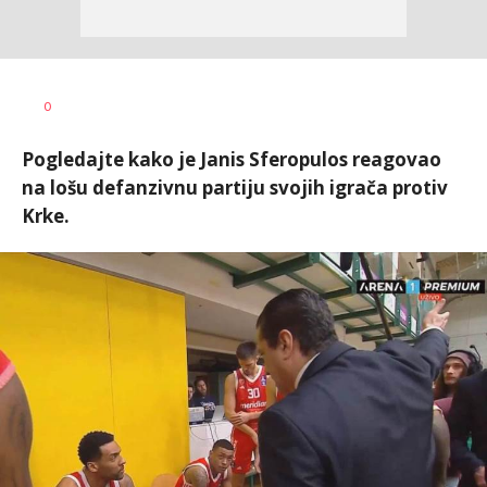
Bojan
AUTOR
0
Jakovljević
Pogledajte kako je Janis Sferopulos reagovao
na lošu defanzivnu partiju svojih igrača protiv
Krke.