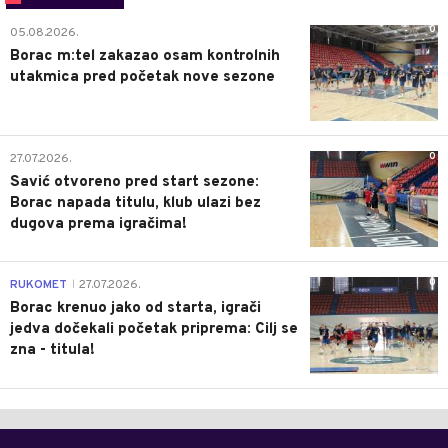
0
05.08.2026.
Borac m:tel zakazao osam kontrolnih
utakmica pred početak nove sezone
0
27.07.2026.
Savić otvoreno pred start sezone:
Borac napada titulu, klub ulazi bez
dugova prema igračima!
0
RUKOMET
27.07.2026.
|
Borac krenuo jako od starta, igrači
jedva dočekali početak priprema: Cilj se
zna - titula!