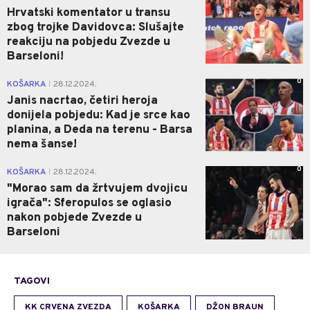
Hrvatski komentator u transu
zbog trojke Davidovca: Slušajte
reakciju na pobjedu Zvezde u
Barseloni!
0
KOŠARKA
28.12.2024.
|
Janis nacrtao, četiri heroja
donijela pobjedu: Kad je srce kao
planina, a Deda na terenu - Barsa
nema šanse!
0
KOŠARKA
28.12.2024.
|
"Morao sam da žrtvujem dvojicu
igrača": Sferopulos se oglasio
nakon pobjede Zvezde u
Barseloni
TAGOVI
KK CRVENA ZVEZDA
KOŠARKA
DŽON BRAUN