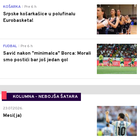
0
KOŠARKA
Pre 6 h
|
Srpske košarkašice u polufinalu
Eurobasketa!
0
FUDBAL
Pre 6 h
|
Savić nakon "minimalca" Borca: Morali
smo postići bar još jedan gol
KOLUMNA - NEBOJŠA ŠATARA
0
23.07.2026.
Mesi(ja)