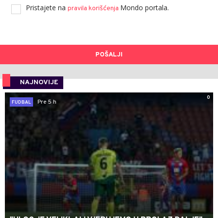
Pristajete na
Mondo portala.
pravila korišćenja
POŠALJI
NAJNOVIJE
0
Pre 5 h
FUDBAL