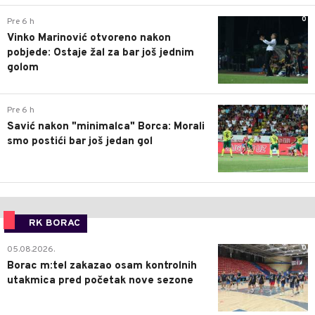
0
Pre 6 h
Vinko Marinović otvoreno nakon
pobjede: Ostaje žal za bar još jednim
golom
0
Pre 6 h
Savić nakon "minimalca" Borca: Morali
smo postići bar još jedan gol
RK BORAC
0
05.08.2026.
Borac m:tel zakazao osam kontrolnih
utakmica pred početak nove sezone