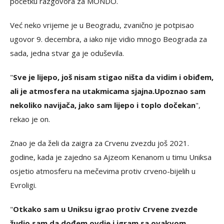
početku razgovora za MONDO.
Već neko vrijeme je u Beogradu, zvanično je potpisao
ugovor 9. decembra, a iako nije vidio mnogo Beograda za
sada, jedna stvar ga je oduševila.
"
Sve je lijepo, još nisam stigao ništa da vidim i obiđem,
ali je atmosfera na utakmicama sjajna.
Upoznao sam
nekoliko navijača, jako sam lijepo i toplo dočekan
",
rekao je on.
Znao je da želi da zaigra za Crvenu zvezdu još 2021.
godine, kada je zajedno sa Ajzeom Kenanom u timu Uniksa
osjetio atmosferu na mečevima protiv crveno-bijelih u
Evroligi.
"
Otkako sam u Uniksu igrao protiv Crvene zvezde
žudio sam da dođem ovdje i igram sa ovakvom