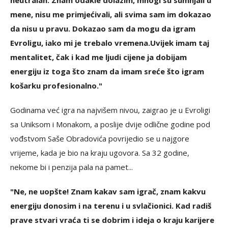
neutralan. Znam odakle dolazim, mnogi su sumnjali u
mene, nisu me primjećivali, ali svima sam im dokazao
da nisu u pravu. Dokazao sam da mogu da igram
Evroligu, iako mi je trebalo vremena.
Uvijek imam taj
mentalitet, čak i kad me ljudi cijene ja dobijam
energiju iz toga što znam da imam sreće što igram
košarku profesionalno."
Godinama već igra na najvišem nivou, zaigrao je u Evroligi
sa Uniksom i Monakom, a poslije dvije odlične godine pod
vođstvom Saše Obradovića povrijedio se u najgore
vrijeme, kada je bio na kraju ugovora. Sa 32 godine,
nekome bi i penzija pala na pamet...
"Ne, ne uopšte! Znam kakav sam igrač, znam kakvu
energiju donosim i na terenu i u svlačionici. Kad radiš
prave stvari vraća ti se dobrim i ideja o kraju karijere