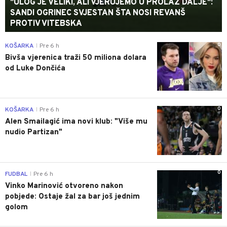
"ULOG JE VELIKI, ALI VJERUJEMO U PROLAZ DALJE":
SANDI OGRINEC SVJESTAN ŠTA NOSI REVANŠ
PROTIV VITEBSKA
0
KOŠARKA
Pre 6 h
|
Bivša vjerenica traži 50 miliona dolara
od Luke Dončića
0
KOŠARKA
Pre 6 h
|
Alen Smailagić ima novi klub: "Više mu
nudio Partizan"
0
FUDBAL
Pre 6 h
|
Vinko Marinović otvoreno nakon
pobjede: Ostaje žal za bar još jednim
golom