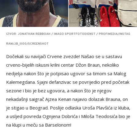
IZVOR: JONATHAN REBBOAH / IMAGO SPORTFOTODIENST / PROFIMEDIA/INSTAG
RAM/JB_III00/SCREENSHOT
Dočekali su navijači Crvene zvezde! Našao se u sastavu
crveno-bijelih iskusni krilni centar Džon Braun, nekoliko
nedjelja nakon što je potpisao ugovor sa timom sa Malog
Kalemegdana. Sjajni defanzivac se povrijedio pred početak
sezone i bio je bez ugovora, a nakon što je njegov
nekadašnji saigrač Ajzea Kenan najavio dolazak Brauna, on
je stigao u Beograd. Poslije odlaska Uroša Plavšića iz kluba,
a usljed povreda Ognjena Dobrića i Miloša Teodosića bio je
na klupi u meču sa Barselonom!