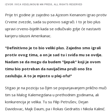
IZVOR: IVICA VESELINOV/© MN PRESS, ALL RIGHTS RESERVED
Prije tri godine je zajedno sa Ajzeom Kenanom igrao protiv
Crvene zvezde, sada su ponovo saigrači. I to je bio plus
upravi crveno-bijelih kada se odlučivalo gdje će nastaviti
karijeru iskusni Amerikanac.
"Definitivno je to bio veliki plus. Zajedno smo igrali
protiv ovog tima, a on je sad tu i sviđa mu se ovdje.
Nadam se da mogu da budem "ljepak" koji je ovom
timu bio potreban da navijačima pruži ono što
zaslužuju. A to je mjesto u plej-ofu!"
Stigao je na poziciju sa čijim se popunjavanjem prilično muči
tim sa Malog Kalemegdana u prethodnim godinama, ali
konkurencija je velika. Tu su Filip Petrušev, Dejan
Davidovac, Majk Daum, pa i Rokas Gedraitis i Nikola Kalinić.