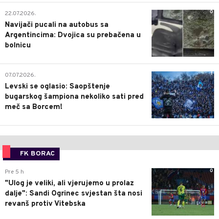
0
22.07.2026.
Navijači pucali na autobus sa
Argentincima: Dvojica su prebačena u
bolnicu
1
07.07.2026.
Levski se oglasio: Saopštenje
bugarskog šampiona nekoliko sati pred
meč sa Borcem!
FK BORAC
0
Pre 5 h
"Ulog je veliki, ali vjerujemo u prolaz
dalje": Sandi Ogrinec svjestan šta nosi
revanš protiv Vitebska