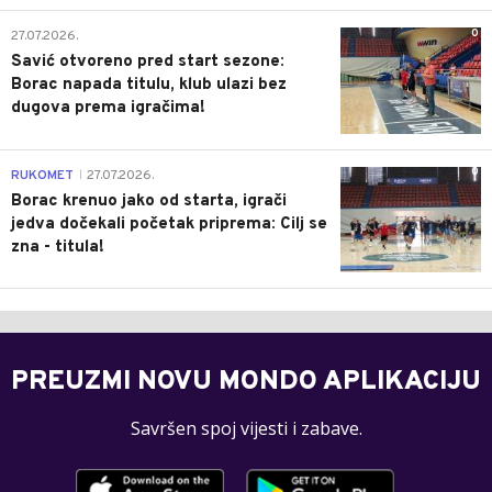
0
27.07.2026.
Savić otvoreno pred start sezone:
Borac napada titulu, klub ulazi bez
dugova prema igračima!
0
RUKOMET
27.07.2026.
|
Borac krenuo jako od starta, igrači
jedva dočekali početak priprema: Cilj se
zna - titula!
PREUZMI NOVU MONDO APLIKACIJU
Savršen spoj vijesti i zabave.