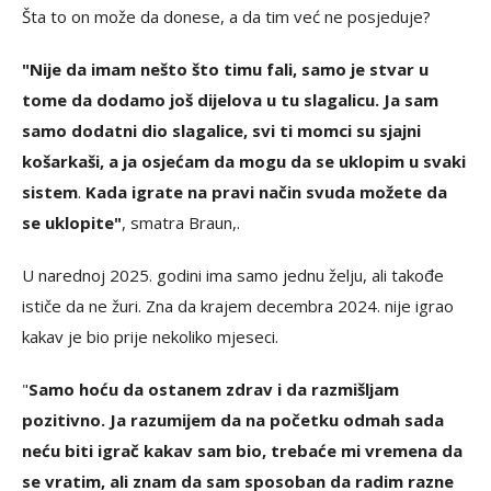
Šta to on može da donese, a da tim već ne posjeduje?
"Nije da imam nešto što timu fali, samo je stvar u
tome da dodamo još dijelova u tu slagalicu. Ja sam
samo dodatni dio slagalice, svi ti momci su sjajni
košarkaši, a ja osjećam da mogu da se uklopim u svaki
sistem
.
Kada igrate na pravi način svuda možete da
se uklopite"
, smatra Braun,.
U narednoj 2025. godini ima samo jednu želju, ali takođe
ističe da ne žuri. Zna da krajem decembra 2024. nije igrao
kakav je bio prije nekoliko mjeseci.
"
Samo hoću da ostanem zdrav i da razmišljam
pozitivno. Ja razumijem da na početku odmah sada
neću biti igrač kakav sam bio, trebaće mi vremena da
se vratim, ali znam da sam sposoban da radim razne