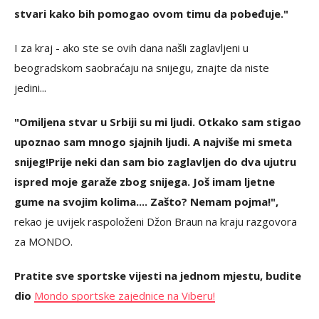
stvari kako bih pomogao ovom timu da pobeđuje."
I za kraj - ako ste se ovih dana našli zaglavljeni u
beogradskom saobraćaju na snijegu, znajte da niste
jedini...
"Omiljena stvar u Srbiji su mi ljudi. Otkako sam stigao
upoznao sam mnogo sjajnih ljudi. A najviše mi smeta
snijeg!
Prije neki dan sam bio zaglavljen do dva ujutru
ispred moje garaže zbog snijega. Još imam ljetne
gume na svojim kolima.... Zašto? Nemam pojma!",
rekao je uvijek raspoloženi Džon Braun na kraju razgovora
za MONDO.
Pratite sve sportske vijesti na jednom mjestu, budite
dio
Mondo sportske zajednice na Viberu!