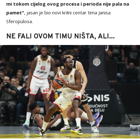
mi tokom cijelog ovog procesa i perioda nije pala na
pamet"
, jasan je bio novi krilni centar tima Janisa
Sferopulosa.
NE FALI OVOM TIMU NIŠTA, ALI...