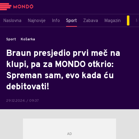
Naslovna
Najnovije
Info
Sport
Zabava
Magazin
M
Sport
Košarka
Braun presjedio prvi meč na
klupi, pa za MONDO otkrio:
Spreman sam, evo kada ću
debitovati!
29.12.2024. / 09:37