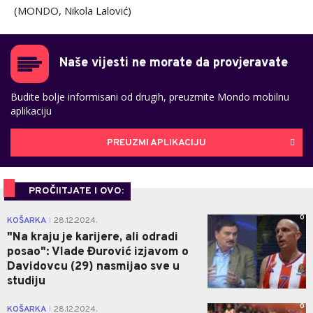
(MONDO, Nikola Lalović)
Naše vijesti ne morate da provjeravate
Budite bolje informisani od drugih, preuzmite Mondo mobilnu
aplikaciju
PREUZMI APLIKACIJU
PROČIITJATE I OVO:
0
KOŠARKA
28.12.2024.
|
"Na kraju je karijere, ali odradi
posao": Vlade Đurović izjavom o
Davidovcu (29) nasmijao sve u
studiju
0
KOŠARKA
28.12.2024.
|