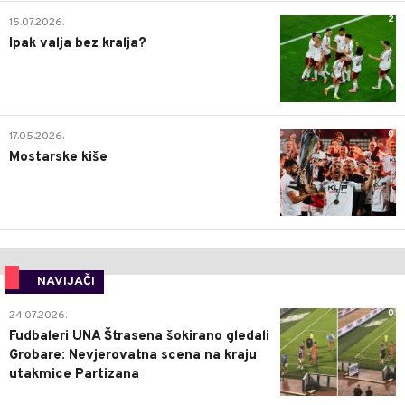
2
15.07.2026.
Ipak valja bez kralja?
0
17.05.2026.
Mostarske kiše
NAVIJAČI
0
24.07.2026.
Fudbaleri UNA Štrasena šokirano gledali
Grobare: Nevjerovatna scena na kraju
utakmice Partizana