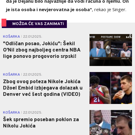
da je Dejanu bilo najvažnije da vodi računa o njemu. On
je ista osoba i nevjerovatna je osoba"
, rekao je Singer.
MOŽDA ĆE VAS ZANIMATI
0
KOŠARKA
22.01.2025.
|
"Odličan posao, Jokiću": Šekil
O'Nil zbog najboljeg centra NBA
lige ponovo progovorio srpski!
0
KOŠARKA
22.01.2025.
|
Zbog ovog poteza Nikole Jokića
Džoel Embid izbjegava dolazak u
Denver već šest godina (VIDEO)
0
KOŠARKA
22.01.2025.
|
Šek spremio poseban poklon za
Nikolu Jokića