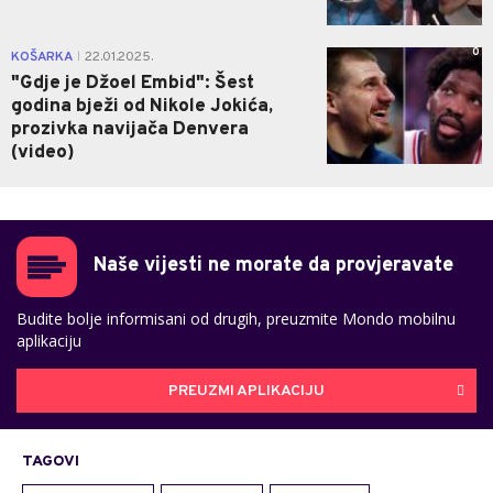
0
KOŠARKA
22.01.2025.
|
"Gdje je Džoel Embid": Šest
godina bježi od Nikole Jokića,
prozivka navijača Denvera
(video)
Naše vijesti ne morate da provjeravate
Budite bolje informisani od drugih, preuzmite Mondo mobilnu
aplikaciju
PREUZMI APLIKACIJU
TAGOVI