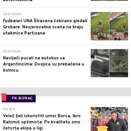
automobilima
0
24.07.2026.
Fudbaleri UNA Štrasena šokirano gledali
Grobare: Nevjerovatna scena na kraju
utakmice Partizana
0
22.07.2026.
Navijači pucali na autobus sa
Argentincima: Dvojica su prebačena u
bolnicu
FK BORAC
0
Pre 12 h
Velež želi iskoristiti umor Borca, Ibro
Rahimić optimista: Po kvalitetu smo
četvrta ekipa u ligi