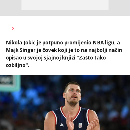
Nikola
AUTOR
0
Lalović
Nikola Jokić je potpuno promijenio NBA ligu, a
Majk Singer je čovek koji je to na najbolji način
opisao u svojoj sjajnoj knjizi "Zašto tako
ozbiljno".