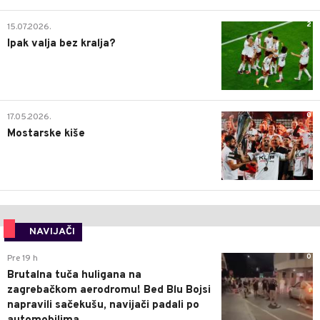
2
15.07.2026.
Ipak valja bez kralja?
0
17.05.2026.
Mostarske kiše
NAVIJAČI
0
Pre 19 h
Brutalna tuča huligana na
zagrebačkom aerodromu! Bed Blu Bojsi
napravili sačekušu, navijači padali po