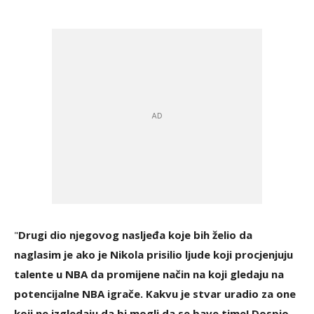
"
Drugi dio njegovog nasljeđa koje bih želio da
naglasim je ako je Nikola prisilio ljude koji procjenjuju
talente u NBA da promijene način na koji gledaju na
potencijalne NBA igrače. Kakvu je stvar uradio za one
koji ne izgledaju da bi mogli da se bave time! Dospio