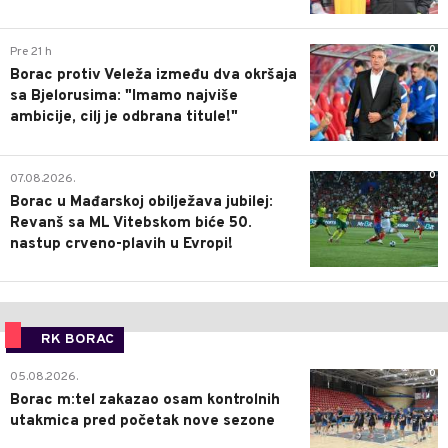
0
Pre 21 h
Borac protiv Veleža između dva okršaja
sa Bjelorusima: "Imamo najviše
ambicije, cilj je odbrana titule!"
0
07.08.2026.
Borac u Mađarskoj obilježava jubilej:
Revanš sa ML Vitebskom biće 50.
nastup crveno-plavih u Evropi!
RK BORAC
0
05.08.2026.
Borac m:tel zakazao osam kontrolnih
utakmica pred početak nove sezone