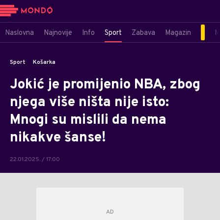
Naslovna
Najnovije
Info
Sport
Zabava
Magazin
M
Sport
Košarka
Jokić je promijenio NBA, zbog
njega više ništa nije isto:
Mnogi su mislili da nema
nikakve šanse!
22.01.2025. / 17:00