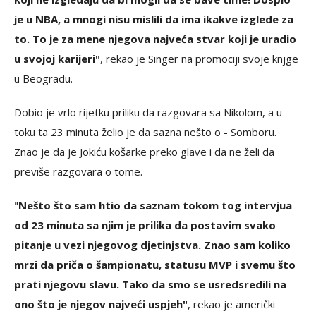
je u NBA, a mnogi nisu mislili da ima ikakve izglede za
to. To je za mene njegova najveća stvar koji je uradio
u svojoj karijeri"
, rekao je Singer na promociji svoje knjge
u Beogradu.
Dobio je vrlo rijetku priliku da razgovara sa Nikolom, a u
toku ta 23 minuta želio je da sazna nešto o - Somboru.
Znao je da je Jokiću košarke preko glave i da ne želi da
previše razgovara o tome.
"
Nešto što sam htio da saznam tokom tog intervjua
od 23 minuta sa njim je prilika da postavim svako
pitanje u vezi njegovog djetinjstva. Znao sam koliko
mrzi da priča o šampionatu, statusu MVP i svemu što
prati njegovu slavu. Tako da smo se usredsredili na
ono što je njegov najveći uspjeh"
, rekao je američki