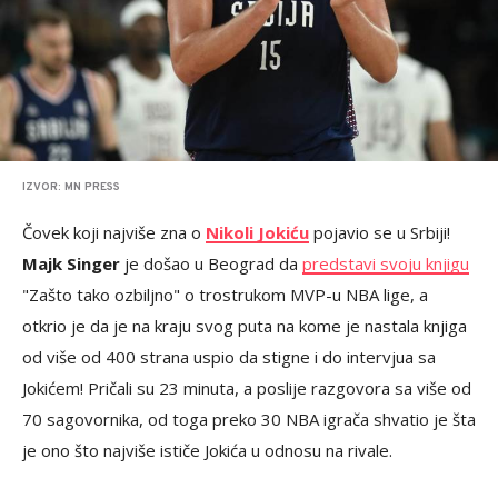
IZVOR: MN PRESS
Čovek koji najviše zna o
Nikoli Jokiću
pojavio se u Srbiji!
Majk Singer
je došao u Beograd da
predstavi svoju knjigu
"Zašto tako ozbiljno" o trostrukom MVP-u NBA lige, a
otkrio je da je na kraju svog puta na kome je nastala knjiga
od više od 400 strana uspio da stigne i do intervjua sa
Jokićem! Pričali su 23 minuta, a poslije razgovora sa više od
70 sagovornika, od toga preko 30 NBA igrača shvatio je šta
je ono što najviše ističe Jokića u odnosu na rivale.