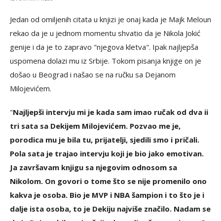
Jedan od omiljenih citata u knjizi je onaj kada je Majk Meloun
rekao da je u jednom momentu shvatio da je Nikola Jokić
genije i da je to zapravo "njegova kletva". Ipak najljepša
uspomena dolazi mu iz Srbije. Tokom pisanja knjige on je
došao u Beograd i našao se na ručku sa Dejanom
Milojevićem.
"
Najljepši intervju mi je kada sam imao ručak od dva ii
tri sata sa Dekijem Milojevićem. Pozvao me je,
porodica mu je bila tu, prijatelji, sjedili smo i pričali.
Pola sata je trajao intervju koji je bio jako emotivan.
Ja završavam knjigu sa njegovim odnosom sa
Nikolom. On govori o tome što se nije promenilo ono
kakva je osoba. Bio je MVP i NBA šampion i to što je i
dalje ista osoba, to je Dekiju najviše značilo. Nadam se