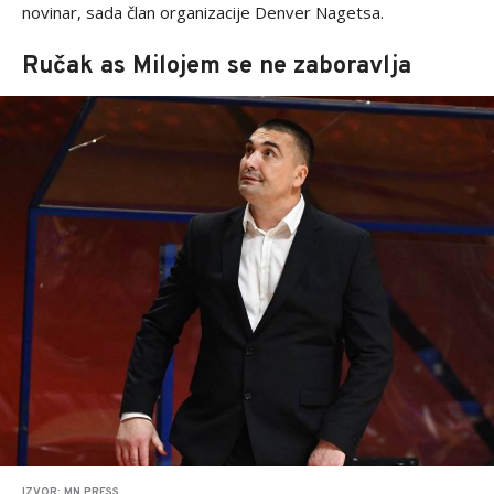
novinar, sada član organizacije Denver Nagetsa.
Ručak as Milojem se ne zaboravlja
IZVOR: MN PRESS