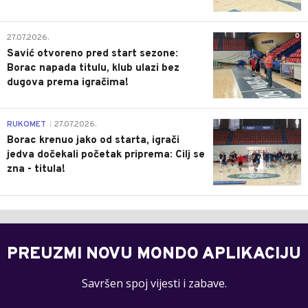
0
27.07.2026.
Savić otvoreno pred start sezone:
Borac napada titulu, klub ulazi bez
dugova prema igračima!
0
RUKOMET
27.07.2026.
|
Borac krenuo jako od starta, igrači
jedva dočekali početak priprema: Cilj se
zna - titula!
PREUZMI NOVU MONDO APLIKACIJU
Savršen spoj vijesti i zabave.