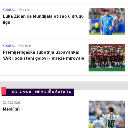
0
FUDBAL
Pre 1 h
|
Luka Zidan sa Mundijala otišao u drugu
ligu
0
FUDBAL
Pre 10 h
|
Premijerligaška subotnja uspavanka:
VAR i poništeni golovi - mreže mirovale
KOLUMNA - NEBOJŠA ŠATARA
0
23.07.2026.
Mesi(ja)