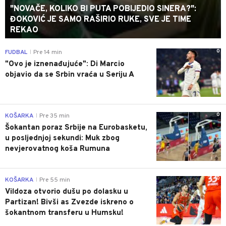
"NOVAČE, KOLIKO BI PUTA POBIJEDIO SINERA?":
ĐOKOVIĆ JE SAMO RAŠIRIO RUKE, SVE JE TIME
REKAO
0
FUDBAL
Pre 14 min
|
"Ovo je iznenađujuće": Di Marcio
objavio da se Srbin vraća u Seriju A
0
KOŠARKA
Pre 35 min
|
Šokantan poraz Srbije na Eurobasketu,
u posljednjoj sekundi: Muk zbog
nevjerovatnog koša Rumuna
0
KOŠARKA
Pre 55 min
|
Vildoza otvorio dušu po dolasku u
Partizan! Bivši as Zvezde iskreno o
šokantnom transferu u Humsku!