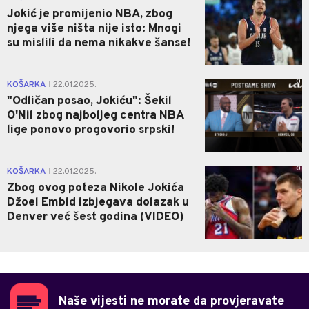
Jokić je promijenio NBA, zbog
njega više ništa nije isto: Mnogi
su mislili da nema nikakve šanse!
0
KOŠARKA
22.01.2025.
|
"Odličan posao, Jokiću": Šekil
O'Nil zbog najboljeg centra NBA
lige ponovo progovorio srpski!
0
KOŠARKA
22.01.2025.
|
Zbog ovog poteza Nikole Jokića
Džoel Embid izbjegava dolazak u
Denver već šest godina (VIDEO)
Naše vijesti ne morate da provjeravate