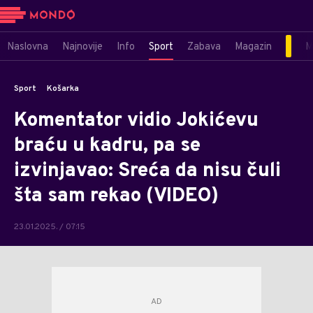
Naslovna
Najnovije
Info
Sport
Zabava
Magazin
M
Sport
Košarka
Komentator vidio Jokićevu
braću u kadru, pa se
izvinjavao: Sreća da nisu čuli
šta sam rekao (VIDEO)
23.01.2025. / 07:15