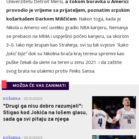
Univerzitetu Detroit Mersi,
a tokom boravka u Americi
provodio je vrijeme sa prijateljem, poznatim srpskim
košarkašem Darkom Miličićem
. Nakon toga, kada je
Nikola u Americi već uveliko gradio NBA karijeru, Nemanja
se prebacio na MMA i uspješno počeo karijeru, sa skorom
3-0. Iako nije krupan kao Strahinja, svi su bili svjesni
"kako
Jokić bije"
dok su Nikolina braća kraj terena spremni kao
puške čekali da ulete na teren u zimu 2021. i da zaštite
svog brata na utakmici protiv Finiks Sansa.
MOŽDA ĆE VAS ZANIMATI
0
KOŠARKA
22.01.2025.
|
"Drugi ga nisu dobro razumjeli":
Stigao kod Jokića na lošem glasu,
sada ga svi pitaju za njega
0
KOŠARKA
22.01.2025.
|