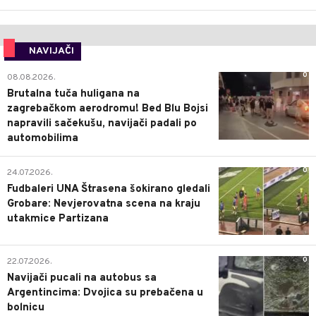
NAVIJAČI
0
08.08.2026.
Brutalna tuča huligana na
zagrebačkom aerodromu! Bed Blu Bojsi
napravili sačekušu, navijači padali po
automobilima
0
24.07.2026.
Fudbaleri UNA Štrasena šokirano gledali
Grobare: Nevjerovatna scena na kraju
utakmice Partizana
0
22.07.2026.
Navijači pucali na autobus sa
Argentincima: Dvojica su prebačena u
bolnicu