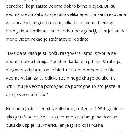
porodica, koja zaista veoma dobro brine o djeci. Bili su
veoma srećni zato što je tako velika agencija zaintresovana
za klinca koji, uzgred rečeno, nikad nije bio na treningu
prvog tima. I prihvatili su da pristupe agenciji, ali htjeli su da
mene vide", rekao je Ražnatović i dodao:
"Dva dana kasnije su došli, razgovarali smo, stvorila se
veoma dobra hemija. Posebno kada je u pitanju Strahinja,
njegov stariji brat, on je bio tu. U tom momentu je bio
veoma važan za tu odluku i za mnoge druge odluke. I u
Srbiji mu je veoma pomogao da pomogne to što jeste, a
bilo je veoma teško."
Nemanja Jokić, srednji Nikolin brat, rođen je 1984. godine i
iako je niži od braće (198 centimetara) bio je na dobrom
putu da uspije i u Americi, jer je igrao košarku na