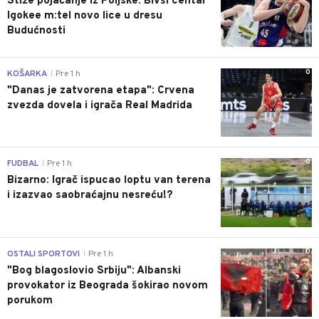
Stiže pojačanje iz Poljske: Bivši centar
Igokee m:tel novo lice u dresu
Budućnosti
0
KOŠARKA
Pre 1 h
|
"Danas je zatvorena etapa": Crvena
zvezda dovela i igrača Real Madrida
0
FUDBAL
Pre 1 h
|
Bizarno: Igrač ispucao loptu van terena
i izazvao saobraćajnu nesreću!?
0
OSTALI SPORTOVI
Pre 1 h
|
"Bog blagoslovio Srbiju": Albanski
provokator iz Beograda šokirao novom
porukom