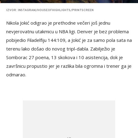
IZVOR: INSTAGRAM/HOUSEOFHIGHLIGHTS/PRINTSCREEN
Nikola Jokić odigrao je prethodne večeri još jednu
nevjerovatnu utakmicu u NBA ligi. Denver je bez problema
pobijedio Filadelfiju 144:109, a Jokić je za samo pola sata na
terenu lako došao do novog tripl-dabla. Zabilježio je
Somborac 27 poena, 13 skokova i 10 asistencija, dok je
završnicu propustio jer je razlika bila ogromna i trener ga je
odmarao.