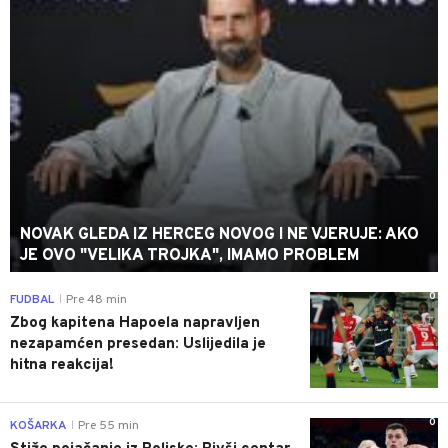
NOVAK GLEDA IZ HERCEG NOVOG I NE VJERUJE: AKO
JE OVO "VELIKA TROJKA", IMAMO PROBLEM
0
FUDBAL
Pre 48 min
|
Zbog kapitena Hapoela napravljen
nezapamćen presedan: Uslijedila je
hitna reakcija!
0
KOŠARKA
Pre 55 min
|