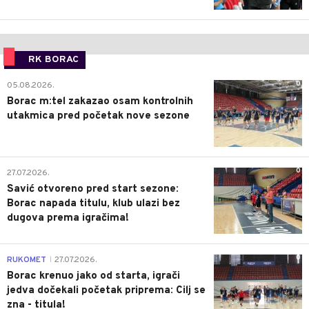
RK BORAC
0
05.08.2026.
Borac m:tel zakazao osam kontrolnih
utakmica pred početak nove sezone
0
27.07.2026.
Savić otvoreno pred start sezone:
Borac napada titulu, klub ulazi bez
dugova prema igračima!
0
RUKOMET
27.07.2026.
|
Borac krenuo jako od starta, igrači
jedva dočekali početak priprema: Cilj se
zna - titula!