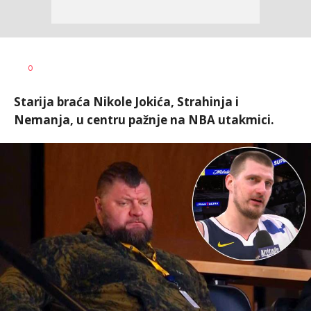
Bojan
AUTOR
0
Jakovljević
Starija braća Nikole Jokića, Strahinja i
Nemanja, u centru pažnje na NBA utakmici.