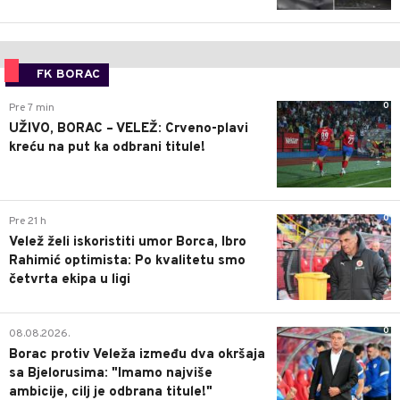
FK BORAC
0
Pre 7 min
UŽIVO, BORAC – VELEŽ: Crveno-plavi
kreću na put ka odbrani titule!
0
Pre 21 h
Velež želi iskoristiti umor Borca, Ibro
Rahimić optimista: Po kvalitetu smo
četvrta ekipa u ligi
0
08.08.2026.
Borac protiv Veleža između dva okršaja
sa Bjelorusima: "Imamo najviše
ambicije, cilj je odbrana titule!"