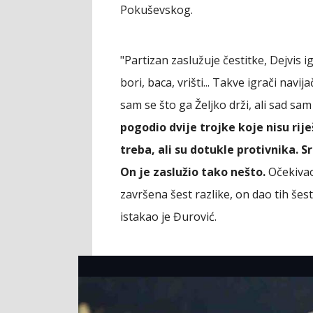
Pokuševskog.
"Partizan zaslužuje čestitke, Dejvis i
bori, baca, vrišti... Takve igrači navi
sam se što ga Željko drži, ali sad sam
pogodio dvije trojke koje nisu rij
treba, ali su dotukle protivnika. S
On je zaslužio tako nešto.
Očekivao
završena šest razlike, on dao tih še
istakao je Đurović.