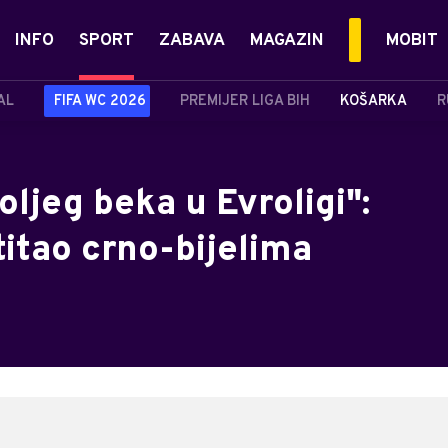
INFO
SPORT
ZABAVA
MAGAZIN
MOBIT
AL
FIFA WC 2026
PREMIJER LIGA BIH
KOŠARKA
R
oljeg beka u Evroligi":
itao crno-bijelima