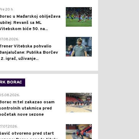
0
Pre 20 h
Borac u Mađarskoj obilježava
jubilej: Revanš sa ML
Vitebskom biće 50. na...
0
07.08.2026.
Trener Vitebska pohvalio
Banjalučane: Publika Borčev
12. igrač, uživanje...
RK BORAC
0
05.08.2026.
Borac m:tel zakazao osam
kontrolnih utakmica pred
početak nove sezone
0
27.07.2026.
Savić otvoreno pred start