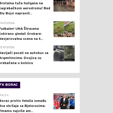
Brutalna tuča huligana na
zagrebačkom aerodromu! Bed
Blu Bojsi napravili...
0
24.07.2026.
Fudbaleri UNA Štrasena
šokirano gledali Grobare:
Nevjerovatna scena na k...
0
22.07.2026.
Navijači pucali na autobus sa
Argentincima: Dvojica su
prebačena u bolnicu
FK BORAC
0
Pre 2 h
Borac protiv Veleža između
dva okršaja sa Bjelorusima:
"Imamo najviše am...