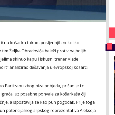
stičnu košarku tokom posljednjih nekoliko
je tim Željka Obradovića beleži protiv najboljih
jelima skinuo kapu i iskusni trener Vlade
sport" analizirao dešavanja u evropskoj košarci.
 Partizanu zbog niza pobjeda, pričao je i o
grača, uz posebne pohvale za košarkaša čiji
žnje, a ispostavlja se kao pun pogodak. Prije toga
un potencijalnog srpskog reprezentativa Alekseja