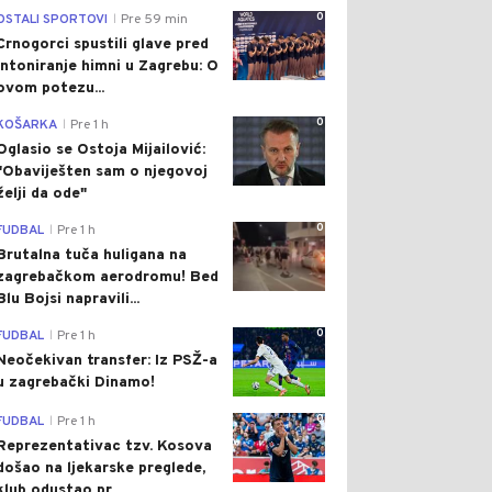
0
OSTALI SPORTOVI
Pre 59 min
|
Crnogorci spustili glave pred
intoniranje himni u Zagrebu: O
ovom potezu...
0
KOŠARKA
Pre 1 h
|
Oglasio se Ostoja Mijailović:
"Obaviješten sam o njegovoj
želji da ode"
0
FUDBAL
Pre 1 h
|
Brutalna tuča huligana na
zagrebačkom aerodromu! Bed
Blu Bojsi napravili...
0
FUDBAL
Pre 1 h
|
Neočekivan transfer: Iz PSŽ-a
u zagrebački Dinamo!
0
FUDBAL
Pre 1 h
|
Reprezentativac tzv. Kosova
došao na ljekarske preglede,
klub odustao pr...