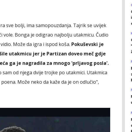
gra sve bolji, ima samopouzdanja. Tajrik se uvijek
jači vole. Bonga je odigrao najbolju utakmicu. Čudio
 vidio. Može da igra i ispod koša.
Pokuševski je
ešile utakmicu jer je Partizan doveo meč gdje
reća ga je nagradila za mnogo 'prljavog posla'.
 sam od njega dvije trojke po utakmici. Utakmica
st poena. Može neko da kaže da je on odlučio",