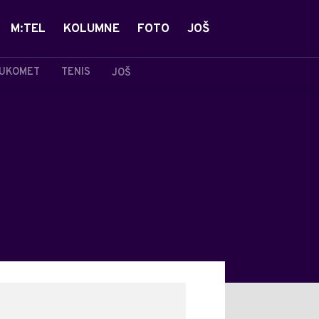
M:TEL
KOLUMNE
FOTO
JOŠ
UKOMET
TENIS
JOŠ