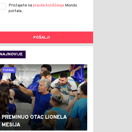
Pristajete na
pravila korišćenja
Mondo
portala.
POŠALJI
NAJNOVIJE
0
Pre 45 min
FUDBAL
PREMINUO OTAC LIONELA
MESIJA