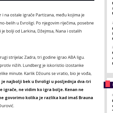
 i na ostale igrače Partizana, među kojima je
no-belih u Evroligi. Po njegovim riječima, posebne
 je bolji od Larkina, Džejmsa, Nana i ostalih
ugi strijelac Zadra, tri godine igrao ABA ligu.
protiv nižih. Lundberg je iskoristio izostanke
velike minute. Karlik Džouns se vratio, bio je vođa,
 je najbolji bek u Evroligi u posljednja dva-tri
e igrače, ne vidim ko igra bolje. Kenan ne
ne govorimo kolika je razlika kad imaš Brauna
Đurović.