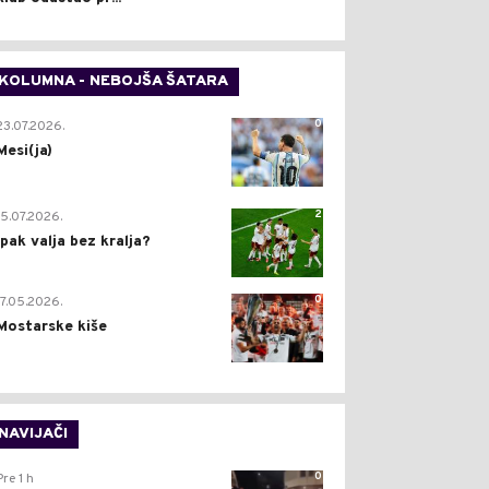
KOLUMNA - NEBOJŠA ŠATARA
0
23.07.2026.
Mesi(ja)
2
15.07.2026.
Ipak valja bez kralja?
0
17.05.2026.
Mostarske kiše
NAVIJAČI
0
Pre 1 h