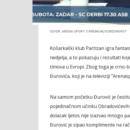
IZVOR: ARENA SPORT 3 PREMIUM/SCREENSHOT
Košarkaški klub Partizan igra fanta
nedjelja, a to pokazuju i rezultati ko
timova u Evropi. Zbog toga je crno-bi
Đurovića, koji je na televiziji "Arena
Na samom početku Đurović je čestitao
pojedinačnom učinku Obradovićevih i
dolazak ljetos nije izazvao mnogo pa
Đurović je sipao komplimente na rač