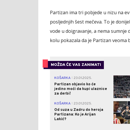
Partizan ima tri pobjede u nizu na ev
posljednjih šest mečeva. To je donije
vode u doigravanje, a nema sumnje
kolu pokazala da je Partizan veoma bli
MOŽDA ĆE VAS ZANIMATI
KOŠARKA
23.01.2025.
|
Partizan objavio ko će
jedino moći da kupi ulaznice
za derbi!
KOŠARKA
23.01.2025.
|
Od suza u Zadru do heroja
Partizana: Ko je Arijan
Lakić?