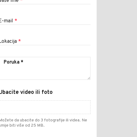
Vaše ime
*
E-mail
*
Lokacija
*
Ubacite video ili foto
Možete da ubacite do 3 fotografije ili videa. Ne
smije biti više od 25 MB.