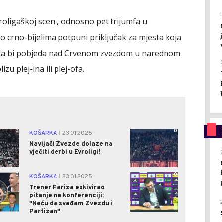
roligaškoj sceni, odnosno pet trijumfa u
lo crno-bijelima potpuni priključak za mjesta koja
 da bi pobjeda nad Crvenom zvezdom u narednom
zu plej-ina ili plej-ofa.
0
0
KOŠARKA
23.01.2025.
|
Navijači Zvezde dolaze na
vječiti derbi u Evroligi!
0
0
KOŠARKA
23.01.2025.
|
Trener Pariza eskivirao
pitanje na konferenciji:
"Neću da svađam Zvezdu i
Partizan"