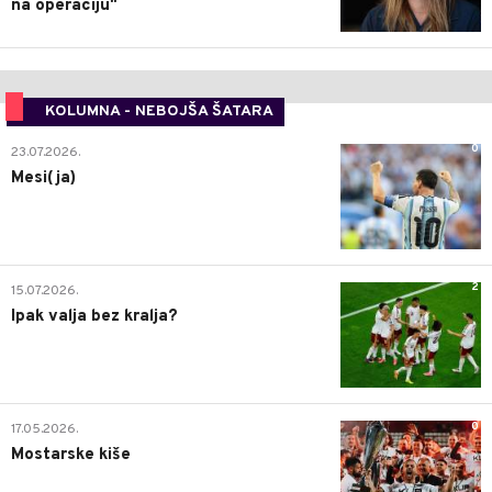
na operaciju"
KOLUMNA - NEBOJŠA ŠATARA
0
23.07.2026.
Mesi(ja)
2
15.07.2026.
Ipak valja bez kralja?
0
17.05.2026.
Mostarske kiše