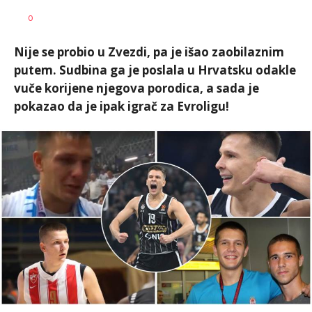
Nebojša
AUTOR
0
Šatara
Nije se probio u Zvezdi, pa je išao zaobilaznim
putem. Sudbina ga je poslala u Hrvatsku odakle
vuče korijene njegova porodica, a sada je
pokazao da je ipak igrač za Evroligu!