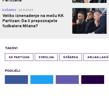
Partizana
0
KOŠARKA
22.01.2025.
|
Veliko iznenađenje na meču KK
Partizan: Da li prepoznajete
fudbalera Milana?
TAGOVI
KK PARTIZAN
EVROLIGA
KOŠARKA
ARIJAN LAKIĆ
PODIJELI