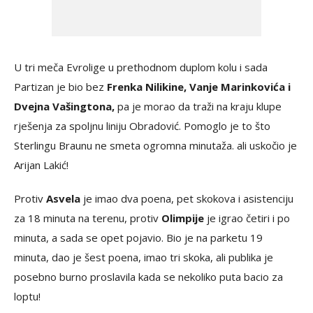
U tri meča Evrolige u prethodnom duplom kolu i sada
Partizan je bio bez
Frenka Nilikine, Vanje Marinkovića i
Dvejna Vašingtona,
pa je morao da traži na kraju klupe
rješenja za spoljnu liniju Obradović. Pomoglo je to što
Sterlingu Braunu ne smeta ogromna minutaža. ali uskočio je
Arijan Lakić!
Protiv
Asvela
je imao dva poena, pet skokova i asistenciju
za 18 minuta na terenu, protiv
Olimpije
je igrao četiri i po
minuta, a sada se opet pojavio. Bio je na parketu 19
minuta, dao je šest poena, imao tri skoka, ali publika je
posebno burno proslavila kada se nekoliko puta bacio za
loptu!