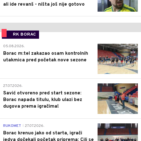
ali ide revanš - ništa još nije gotovo
RK BORAC
0
05.08.2026.
Borac m:tel zakazao osam kontrolnih
utakmica pred početak nove sezone
0
27.07.2026.
Savić otvoreno pred start sezone:
Borac napada titulu, klub ulazi bez
dugova prema igračima!
0
RUKOMET
27.07.2026.
|
Borac krenuo jako od starta, igrači
jedva dočekali početak priprema: Cilj se