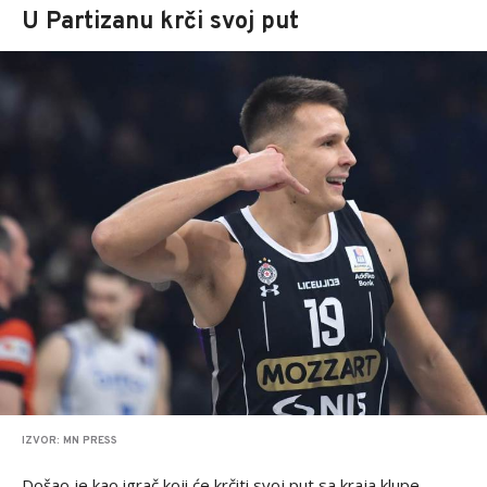
U Partizanu krči svoj put
IZVOR: MN PRESS
Došao je kao igrač koji će krčiti svoj put sa kraja klupe.