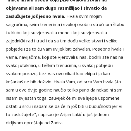
objavama ali sam dugo razmišljao i shvatio da
zaslužujete još jedno hvala.
Hvala svim mojim
saigračima, svim trenerima i svakoj osobi u stručnom štabu
i u klubu koji su vjerovali u mene i koji su vjerovali u
zajednički rad i trud i da sa tim dođu velike stvari i velike
pobjede i za to ću Vam uvijek biti zahvalan. Posebno hvala i
Vama, navijačima, koji ste vjerovali u nas, bodrili ste nas na
svakoj utakmici, u teškim trenucima, u svakoj pobjedi i
svakom porazu, bez Vas ovo nikad kao ekipa i ja kao
košarkaš ne bih doživio. Hvala Vam, od srca Vam hvala što
sam u ove dvije godine naučio toliko puno da nekad ni sam
nisam svjestan toga, zauvijek će mi sve lijepe uspomene
ostati u srcu i nadam se da će ih još biti u budućnosti jer Vi
to zaslužujete", napisao je Arijan Lakić u još jednom
dirljivom oproštaju od Zadra.