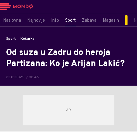
Naslovna
Najnovije
Info
Sport
Zabava
Magazin
M
Sport
Košarka
Od suza u Zadru do heroja
Partizana: Ko je Arijan Lakić?
23.01.2025. / 08:45