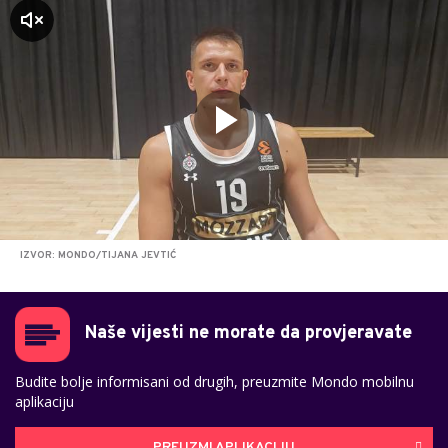
zvuk
IZVOR: MONDO/TIJANA JEVTIĆ
Naše vijesti ne morate da provjeravate
Budite bolje informisani od drugih, preuzmite Mondo mobilnu
aplikaciju
PREUZMI APLIKACIJU