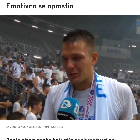
Emotivno se oprostio
IZVOR: X/KOKOLO90/PRINTSCREEN
"
Inače nisam osoba koja piše ovakve stvari na