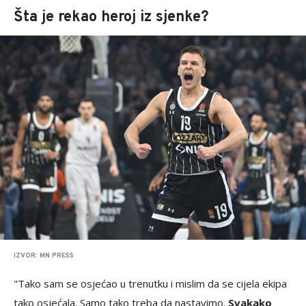
Šta je rekao heroj iz sjenke?
IZVOR: MN PRESS
"Tako sam se osjećao u trenutku i mislim da se cijela ekipa
tako osjećala. Samo tako treba da nastavimo.
Svakako