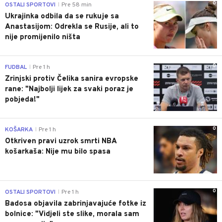
0
OSTALI SPORTOVI
Pre 58 min
|
Ukrajinka odbila da se rukuje sa
Anastasijom: Odrekla se Rusije, ali to
nije promijenilo ništa
0
FUDBAL
Pre 1 h
|
Zrinjski protiv Čelika sanira evropske
rane: "Najbolji lijek za svaki poraz je
pobjeda!"
0
KOŠARKA
Pre 1 h
|
Otkriven pravi uzrok smrti NBA
košarkaša: Nije mu bilo spasa
0
OSTALI SPORTOVI
Pre 1 h
|
Badosa objavila zabrinjavajuće fotke iz
bolnice: "Vidjeli ste slike, morala sam