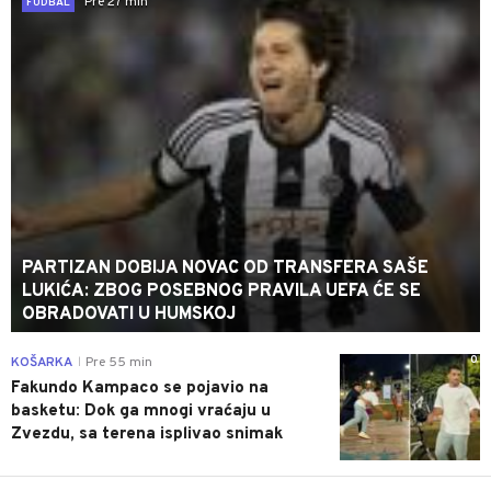
Pre 27 min
FUDBAL
PARTIZAN DOBIJA NOVAC OD TRANSFERA SAŠE
LUKIĆA: ZBOG POSEBNOG PRAVILA UEFA ĆE SE
OBRADOVATI U HUMSKOJ
0
KOŠARKA
Pre 55 min
|
Fakundo Kampaco se pojavio na
basketu: Dok ga mnogi vraćaju u
Zvezdu, sa terena isplivao snimak