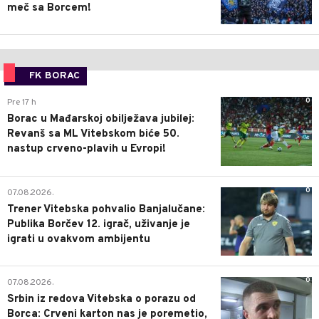
meč sa Borcem!
FK BORAC
0
Pre 17 h
Borac u Mađarskoj obilježava jubilej:
Revanš sa ML Vitebskom biće 50.
nastup crveno-plavih u Evropi!
0
07.08.2026.
Trener Vitebska pohvalio Banjalučane:
Publika Borčev 12. igrač, uživanje je
igrati u ovakvom ambijentu
0
07.08.2026.
Srbin iz redova Vitebska o porazu od
Borca: Crveni karton nas je poremetio,