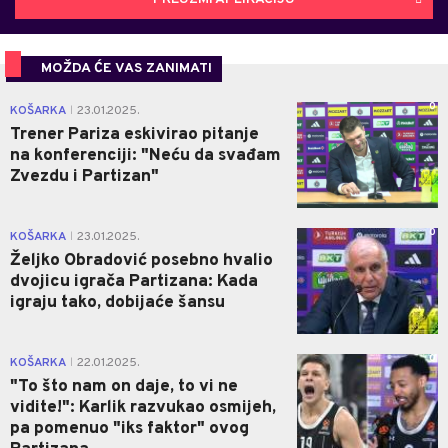
MOŽDA ĆE VAS ZANIMATI
0
KOŠARKA
23.01.2025.
|
Trener Pariza eskivirao pitanje
na konferenciji: "Neću da svađam
Zvezdu i Partizan"
0
KOŠARKA
23.01.2025.
|
Željko Obradović posebno hvalio
dvojicu igrača Partizana: Kada
igraju tako, dobijaće šansu
0
KOŠARKA
22.01.2025.
|
"To što nam on daje, to vi ne
vidite!": Karlik razvukao osmijeh,
pa pomenuo "iks faktor" ovog