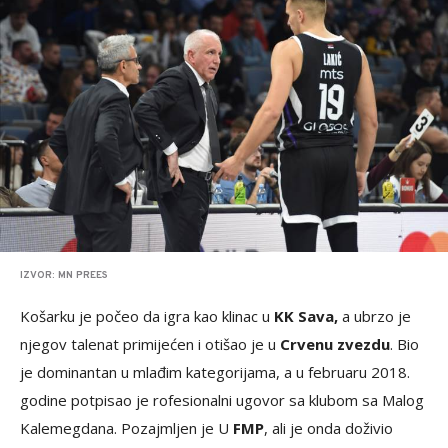
IZVOR: MN PREES
Košarku je počeo da igra kao klinac u
KK Sava,
a ubrzo je
njegov talenat primijećen i otišao je u
Crvenu zvezdu
. Bio
je dominantan u mlađim kategorijama, a u februaru 2018.
godine potpisao je rofesionalni ugovor sa klubom sa Malog
Kalemegdana. Pozajmljen je U
FMP
, ali je onda doživio