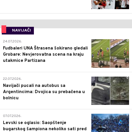
NAVIJAČI
0
24.07.2026.
Fudbaleri UNA Štrasena šokirano gledali
Grobare: Nevjerovatna scena na kraju
utakmice Partizana
0
22.07.2026.
Navijači pucali na autobus sa
Argentincima: Dvojica su prebačena u
bolnicu
1
07.07.2026.
Levski se oglasio: Saopštenje
bugarskog šampiona nekoliko sati pred