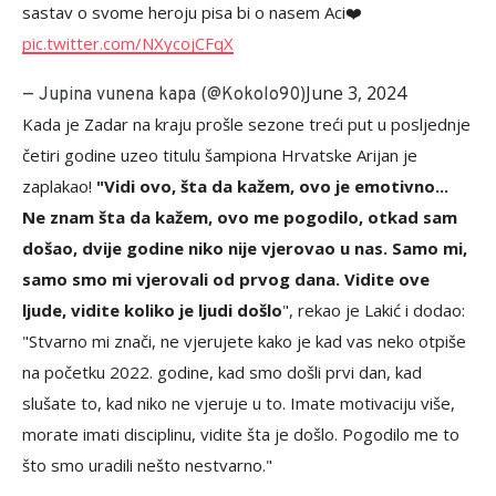
sastav o svome heroju pisa bi o nasem Aci❤️
pic.twitter.com/NXycojCFqX
June 3, 2024
— Jupina vunena kapa (@Kokolo90)
Kada je Zadar na kraju prošle sezone treći put u posljednje
četiri godine uzeo titulu šampiona Hrvatske Arijan je
zaplakao!
"Vidi ovo, šta da kažem, ovo je emotivno...
Ne znam šta da kažem, ovo me pogodilo, otkad sam
došao, dvije godine niko nije vjerovao u nas. Samo mi,
samo smo mi vjerovali od prvog dana. Vidite ove
ljude, vidite koliko je ljudi došlo
", rekao je Lakić i dodao:
"Stvarno mi znači, ne vjerujete kako je kad vas neko otpiše
na početku 2022. godine, kad smo došli prvi dan, kad
slušate to, kad niko ne vjeruje u to. Imate motivaciju više,
morate imati disciplinu, vidite šta je došlo. Pogodilo me to
što smo uradili nešto nestvarno."