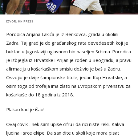
IZVOR: MN PRESS
Porodica Arijana Lakića je iz Benkovca, grada u okolini
Zadra. Taj grad je do građanskog rata devedesetih koji je
buktao u Jugoslaviji uglavnom bio naseljen Srbima. Porodica
je izbjegla iz Hrvatske i Arijan je rođen u Beogradu, a pravu
afirmaciju u košarkaškom smislu doživio je baš u Zadru.
Osvojio je dvije šampionske titule, jedan Kup Hrvatske, a
osim toga od trofeja ima zlato na Evropskom prvenstvu za
košarkaše do 18 godina iz 2018.
Plakao kad je išao!
Ovaj covik... nek sam upise cifru i da rici niste rekli. Kakva
ljudina i srce ekipe. Da san dite u skoli koje mora pisat