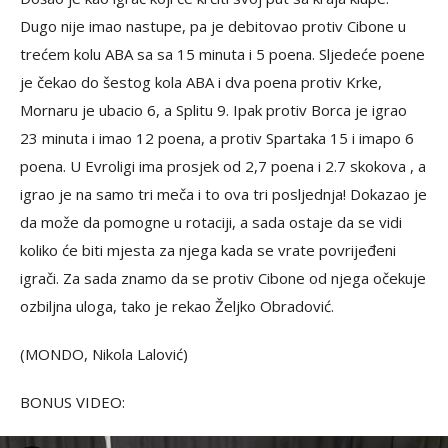
Dugo nije imao nastupe, pa je debitovao protiv Cibone u
trećem kolu ABA sa sa 15 minuta i 5 poena. Sljedeće poene
je čekao do šestog kola ABA i dva poena protiv Krke,
Mornaru je ubacio 6, a Splitu 9. Ipak protiv Borca je igrao
23 minuta i imao 12 poena, a protiv Spartaka 15 i imapo 6
poena. U Evroligi ima prosjek od 2,7 poena i 2.7 skokova , a
igrao je na samo tri meča i to ova tri posljednja! Dokazao je
da može da pomogne u rotaciji, a sada ostaje da se vidi
koliko će biti mjesta za njega kada se vrate povrijeđeni
igrači. Za sada znamo da se protiv Cibone od njega očekuje
ozbiljna uloga, tako je rekao Željko Obradović.
(MONDO, Nikola Lalović)
BONUS VIDEO: