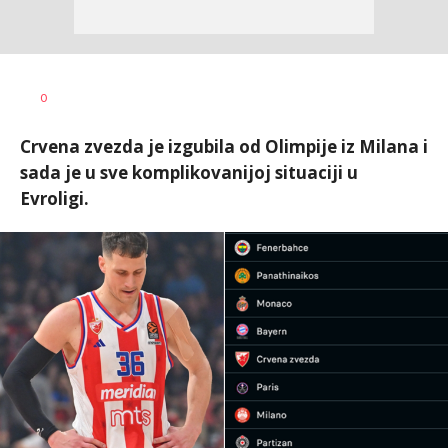
Bojan
AUTOR
0
Jakovljević
Crvena zvezda je izgubila od Olimpije iz Milana i
sada je u sve komplikovanijoj situaciji u
Evroligi.