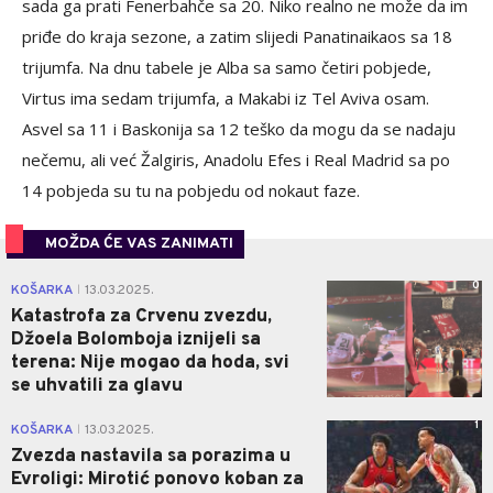
sada ga prati Fenerbahče sa 20. Niko realno ne može da im
priđe do kraja sezone, a zatim slijedi Panatinaikaos sa 18
trijumfa. Na dnu tabele je Alba sa samo četiri pobjede,
Virtus ima sedam trijumfa, a Makabi iz Tel Aviva osam.
Asvel sa 11 i Baskonija sa 12 teško da mogu da se nadaju
nečemu, ali već Žalgiris, Anadolu Efes i Real Madrid sa po
14 pobjeda su tu na pobjedu od nokaut faze.
MOŽDA ĆE VAS ZANIMATI
0
KOŠARKA
13.03.2025.
|
Katastrofa za Crvenu zvezdu,
Džoela Bolomboja iznijeli sa
terena: Nije mogao da hoda, svi
se uhvatili za glavu
1
KOŠARKA
13.03.2025.
|
Zvezda nastavila sa porazima u
Evroligi: Mirotić ponovo koban za