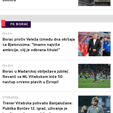
bolnicu
FK BORAC
0
Pre 2 h
Borac protiv Veleža između dva okršaja
sa Bjelorusima: "Imamo najviše
ambicije, cilj je odbrana titule!"
0
Pre 21 h
Borac u Mađarskoj obilježava jubilej:
Revanš sa ML Vitebskom biće 50.
nastup crveno-plavih u Evropi!
0
07.08.2026.
Trener Vitebska pohvalio Banjalučane:
Publika Borčev 12. igrač, uživanje je