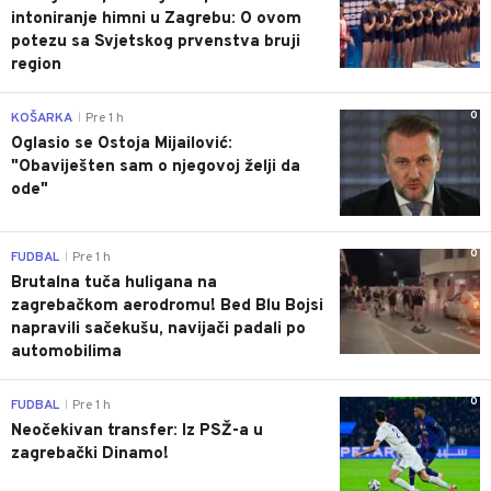
intoniranje himni u Zagrebu: O ovom
potezu sa Svjetskog prvenstva bruji
region
0
KOŠARKA
Pre 1 h
|
Oglasio se Ostoja Mijailović:
"Obaviješten sam o njegovoj želji da
ode"
0
FUDBAL
Pre 1 h
|
Brutalna tuča huligana na
zagrebačkom aerodromu! Bed Blu Bojsi
napravili sačekušu, navijači padali po
automobilima
0
FUDBAL
Pre 1 h
|
Neočekivan transfer: Iz PSŽ-a u
zagrebački Dinamo!