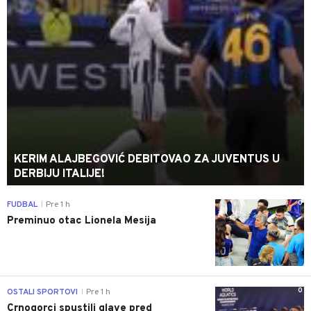
KERIM ALAJBEGOVIĆ DEBITOVAO ZA JUVENTUS U
DERBIJU ITALIJE!
0
FUDBAL
Pre 1 h
|
Preminuo otac Lionela Mesija
0
OSTALI SPORTOVI
Pre 1 h
|
Crnogorci spustili glave pred