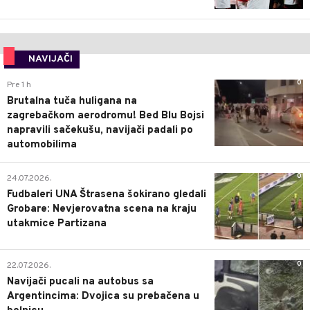
NAVIJAČI
0
Pre 1 h
Brutalna tuča huligana na
zagrebačkom aerodromu! Bed Blu Bojsi
napravili sačekušu, navijači padali po
automobilima
0
24.07.2026.
Fudbaleri UNA Štrasena šokirano gledali
Grobare: Nevjerovatna scena na kraju
utakmice Partizana
0
22.07.2026.
Navijači pucali na autobus sa
Argentincima: Dvojica su prebačena u