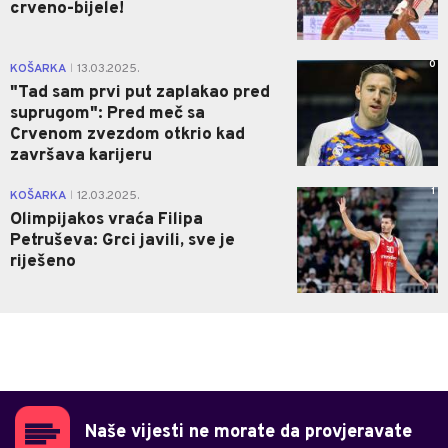
crveno-bijele!
0
KOŠARKA
13.03.2025.
|
"Tad sam prvi put zaplakao pred
suprugom": Pred meč sa
Crvenom zvezdom otkrio kad
završava karijeru
1
KOŠARKA
12.03.2025.
|
Olimpijakos vraća Filipa
Petruševa: Grci javili, sve je
riješeno
Naše vijesti ne morate da provjeravate