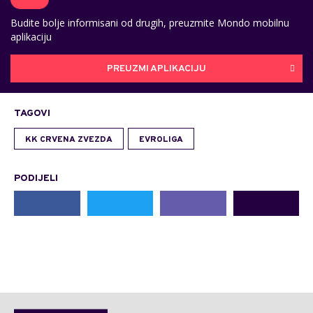
Budite bolje informisani od drugih, preuzmite Mondo mobilnu
aplikaciju
PREUZMI APLIKACIJU
TAGOVI
KK CRVENA ZVEZDA
EVROLIGA
PODIJELI