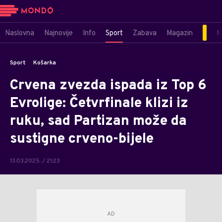
Naslovna
Najnovije
Info
Sport
Zabava
Magazin
M
Sport
Košarka
Crvena zvezda ispada iz Top 6
Evrolige: Četvrfinale klizi iz
ruku, sad Partizan može da
sustigne crveno-bijele
13.03.2025. / 21:23