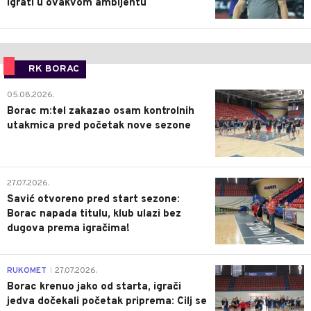
igrati u ovakvom ambijentu
RK BORAC
0
05.08.2026.
Borac m:tel zakazao osam kontrolnih
utakmica pred početak nove sezone
0
27.07.2026.
Savić otvoreno pred start sezone:
Borac napada titulu, klub ulazi bez
dugova prema igračima!
0
RUKOMET
27.07.2026.
|
Borac krenuo jako od starta, igrači
jedva dočekali početak priprema: Cilj se