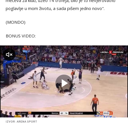
mečeva za klub, uzeo 14 trofeja, bilo je to nevjerovatno
poglavlje u mom životu, a sada pišem jedno novo".
(MONDO)
BONUS VIDEO:
zvuk
IZVOR: ARENA SPORT