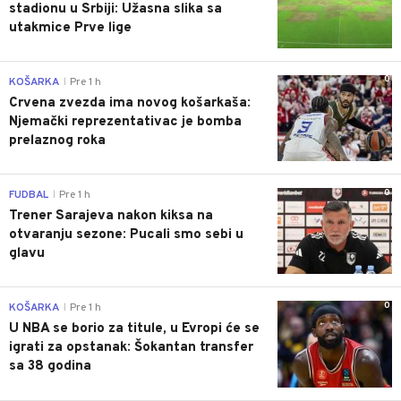
stadionu u Srbiji: Užasna slika sa
utakmice Prve lige
0
KOŠARKA
Pre 1 h
|
Crvena zvezda ima novog košarkaša:
Njemački reprezentativac je bomba
prelaznog roka
0
FUDBAL
Pre 1 h
|
Trener Sarajeva nakon kiksa na
otvaranju sezone: Pucali smo sebi u
glavu
0
KOŠARKA
Pre 1 h
|
U NBA se borio za titule, u Evropi će se
igrati za opstanak: Šokantan transfer
sa 38 godina