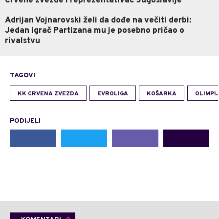
Crvene zvezde i reprezentativac Jugoslavije
Adrijan Vojnarovski želi da dođe na večiti derbi:
Jedan igrač Partizana mu je posebno pričao o
rivalstvu
TAGOVI
KK CRVENA ZVEZDA
EVROLIGA
KOŠARKA
OLIMPI
PODIJELI