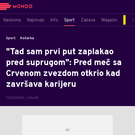
Naslovna
Najnovije
Info
Sport
Zabava
Magazin
M
Sport
Košarka
"Tad sam prvi put zaplakao
pred suprugom": Pred meč sa
Crvenom zvezdom otkrio kad
završava karijeru
13.03.2025. / 06:45