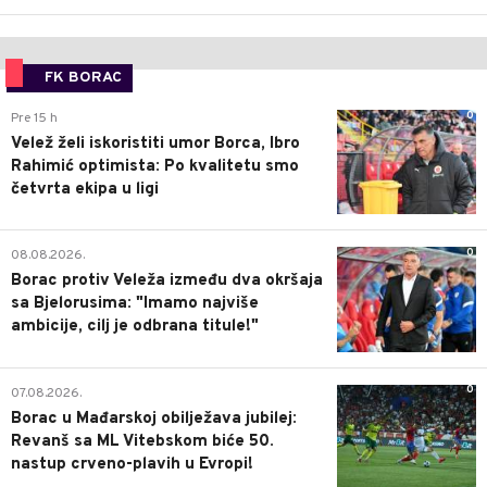
FK BORAC
0
Pre 15 h
Velež želi iskoristiti umor Borca, Ibro
Rahimić optimista: Po kvalitetu smo
četvrta ekipa u ligi
0
08.08.2026.
Borac protiv Veleža između dva okršaja
sa Bjelorusima: "Imamo najviše
ambicije, cilj je odbrana titule!"
0
07.08.2026.
Borac u Mađarskoj obilježava jubilej:
Revanš sa ML Vitebskom biće 50.
nastup crveno-plavih u Evropi!