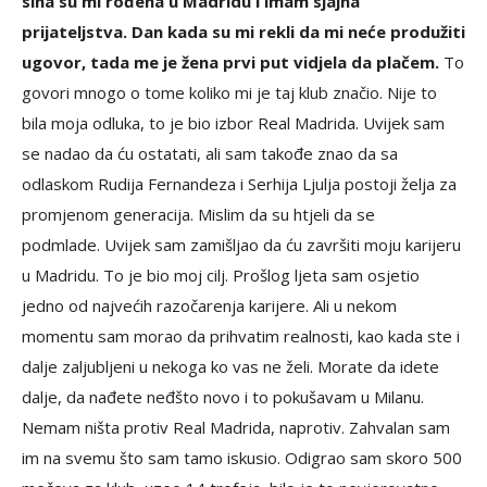
sina su mi rođena u Madridu i imam sjajna
prijateljstva. Dan kada su mi rekli da mi neće produžiti
ugovor, tada me je žena prvi put vidjela da plačem.
To
govori mnogo o tome koliko mi je taj klub značio. Nije to
bila moja odluka, to je bio izbor Real Madrida. Uvijek sam
se nadao da ću ostatati, ali sam takođe znao da sa
odlaskom Rudija Fernandeza i Serhija Ljulja postoji želja za
promjenom generacija. Mislim da su htjeli da se
podmlade. Uvijek sam zamišljao da ću završiti moju karijeru
u Madridu. To je bio moj cilj. Prošlog ljeta sam osjetio
jedno od najvećih razočarenja karijere. Ali u nekom
momentu sam morao da prihvatim realnosti, kao kada ste i
dalje zaljubljeni u nekoga ko vas ne želi. Morate da idete
dalje, da nađete neđšto novo i to pokušavam u Milanu.
Nemam ništa protiv Real Madrida, naprotiv. Zahvalan sam
im na svemu što sam tamo iskusio. Odigrao sam skoro 500