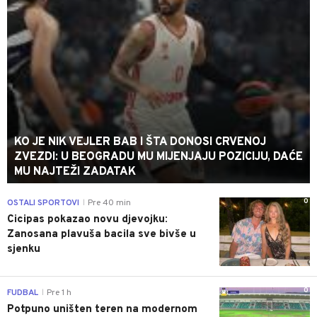
KO JE NIK VEJLER BAB I ŠTA DONOSI CRVENOJ
ZVEZDI: U BEOGRADU MU MIJENJAJU POZICIJU, DAĆE
MU NAJTEŽI ZADATAK
0
OSTALI SPORTOVI
Pre 40 min
|
Cicipas pokazao novu djevojku:
Zanosana plavuša bacila sve bivše u
sjenku
0
FUDBAL
Pre 1 h
|
Potpuno uništen teren na modernom