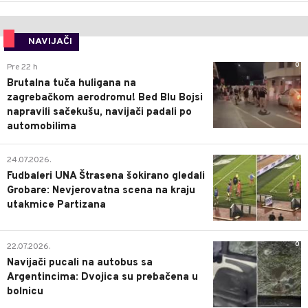
NAVIJAČI
0
Pre 22 h
Brutalna tuča huligana na
zagrebačkom aerodromu! Bed Blu Bojsi
napravili sačekušu, navijači padali po
automobilima
0
24.07.2026.
Fudbaleri UNA Štrasena šokirano gledali
Grobare: Nevjerovatna scena na kraju
utakmice Partizana
0
22.07.2026.
Navijači pucali na autobus sa
Argentincima: Dvojica su prebačena u
bolnicu