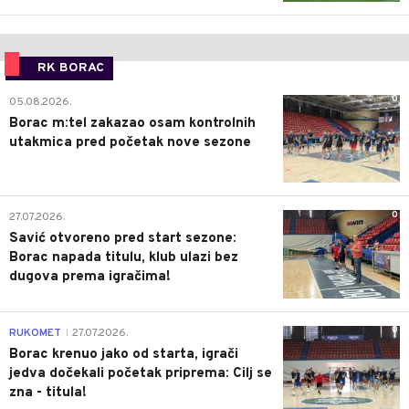
RK BORAC
0
05.08.2026.
Borac m:tel zakazao osam kontrolnih
utakmica pred početak nove sezone
0
27.07.2026.
Savić otvoreno pred start sezone:
Borac napada titulu, klub ulazi bez
dugova prema igračima!
0
RUKOMET
27.07.2026.
|
Borac krenuo jako od starta, igrači
jedva dočekali početak priprema: Cilj se
zna - titula!