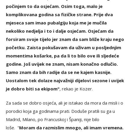
počinjem to da osjećam. Osim toga, malo je
komplikovana godina sa fizičke strane. Prije dva
mjeseca sam imao pubalgiju koja me je mučila
nekoliko nedjelja i to i dalje osjećam. Osjećam da
forsiram svoje tijelo jer znam da sam bliže kraju nego
početku. Zaista pokušavam da uživam u posljednjim
momentima košarke, pa da li to bilo ove ili sljedeće
godine. Još uvijek ne znam, nisam konačno odlučio.
Samo znam da bih radije da se ne kajem kasnije.
Uostalom tek dolaze najvažniji dijelovi sezone i uvijek
je dobro biti sa ekipom"
, rekao je Kozer.
Za sada se dobro osjeća, ali je istakao da mora da misli i o
porodici koja ga godinama prati. Doduše pratili su ga u
Madrid, Milano, po Francuskoj i Španiji, nije bilo
loše. "
Moram da razmislim mnogo, ali imam vremena.