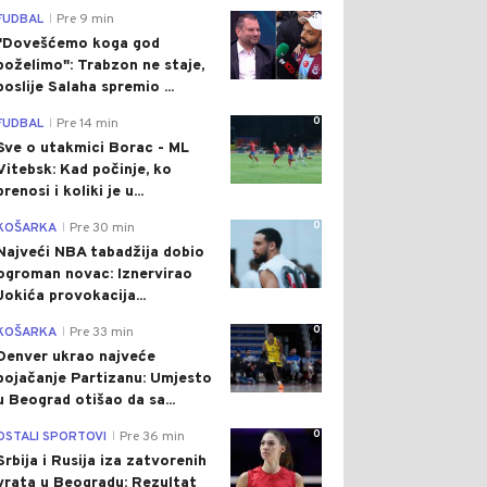
0
FUDBAL
Pre 9 min
|
"Dovešćemo koga god
poželimo": Trabzon ne staje,
poslije Salaha spremio ...
0
FUDBAL
Pre 14 min
|
Sve o utakmici Borac - ML
Vitebsk: Kad počinje, ko
prenosi i koliki je u...
0
KOŠARKA
Pre 30 min
|
Najveći NBA tabadžija dobio
ogroman novac: Iznervirao
Jokića provokacija...
0
KOŠARKA
Pre 33 min
|
Denver ukrao najveće
pojačanje Partizanu: Umjesto
u Beograd otišao da sa...
0
OSTALI SPORTOVI
Pre 36 min
|
Srbija i Rusija iza zatvorenih
vrata u Beogradu: Rezultat