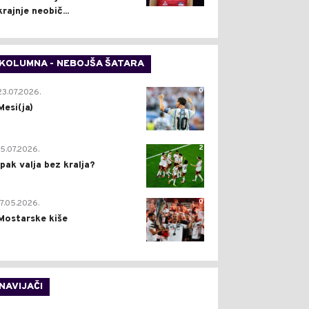
krajnje neobič...
KOLUMNA - NEBOJŠA ŠATARA
0
23.07.2026.
Mesi(ja)
2
15.07.2026.
Ipak valja bez kralja?
0
17.05.2026.
Mostarske kiše
NAVIJAČI