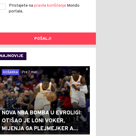
Pristajete na
pravila korišćenja
Mondo
portala.
POŠALJI
NAJNOVIJE
0
Pre 7 min
KOŠARKA
NOVA NBA BOMBA U EVROLIGI:
OTIŠAO JE LONI VOKER,
MIJENJA GA PLEJMEJKER A...