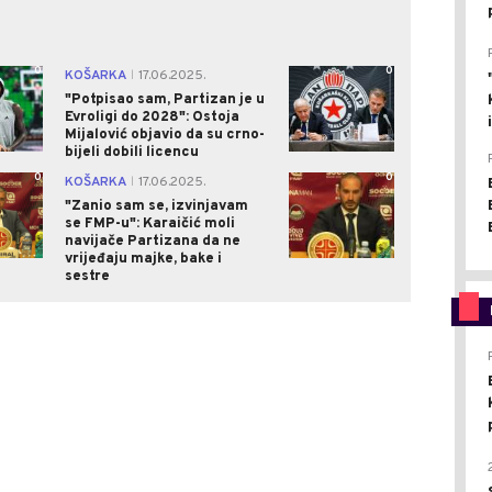
0
0
KOŠARKA
17.06.2025.
|
"Potpisao sam, Partizan je u
Evroligi do 2028": Ostoja
Mijalović objavio da su crno-
bijeli dobili licencu
0
0
KOŠARKA
17.06.2025.
|
"Zanio sam se, izvinjavam
se FMP-u": Karaičić moli
navijače Partizana da ne
vrijeđaju majke, bake i
sestre