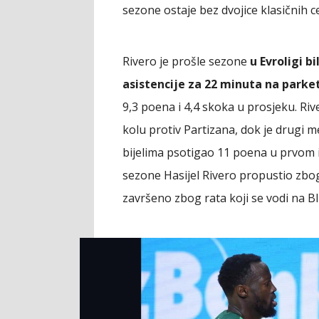
sezone ostaje bez dvojice klasičnih c
Rivero je prošle sezone
u Evroligi b
asistencije za 22 minuta na parke
9,3 poena i 4,4 skoka u prosjeku. Ri
kolu protiv Partizana, dok je drugi m
bijelima psotigao 11 poena u prvom i 
sezone Hasijel Rivero propustio zbog
završeno zbog rata koji se vodi na B