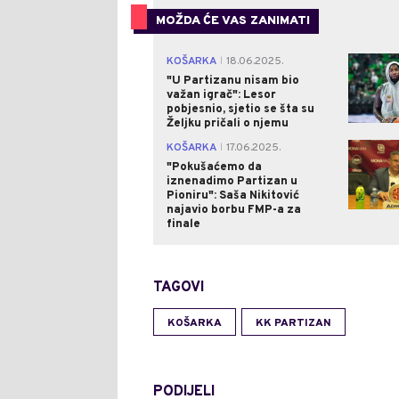
MOŽDA ĆE VAS ZANIMATI
KOŠARKA
18.06.2025.
|
"U Partizanu nisam bio
važan igrač": Lesor
pobjesnio, sjetio se šta su
Željku pričali o njemu
KOŠARKA
17.06.2025.
|
"Pokušaćemo da
iznenadimo Partizan u
Pioniru": Saša Nikitović
najavio borbu FMP-a za
finale
TAGOVI
KOŠARKA
KK PARTIZAN
PODIJELI