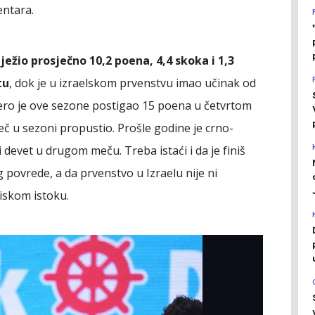
entara.
ilježio prosječno 10,2 poena, 4,4 skoka i 1,3
tu
, dok je u izraelskom prvenstvu imao učinak od
vero je ove sezone postigao 15 poena u četvrtom
eč u sezoni propustio. Prošle godine je crno-
devet u drugom meču. Treba istaći i da je finiš
 povrede, a da prvenstvo u Izraelu nije ni
liskom istoku.