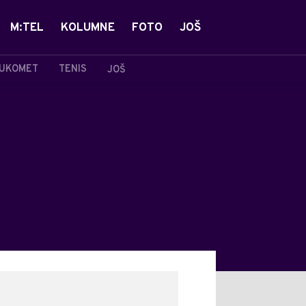
M:TEL
KOLUMNE
FOTO
JOŠ
UKOMET
TENIS
JOŠ