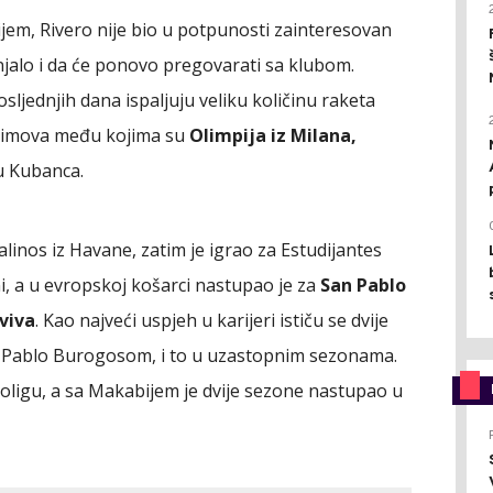
jem, Rivero nije bio u potpunosti zainteresovan
injalo i da će ponovo pregovarati sa klubom.
osljednjih dana ispaljuju veliku količinu raketa
 timova među kojima su
Olimpija iz Milana,
u Kubanca.
alinos iz Havane, zatim je igrao za Estudijantes
i, a u evropskoj košarci nastupao je za
San Pablo
Aviva
. Kao najveći uspjeh u karijeri ističu se dvije
 Pablo Burogosom, i to u uzastopnim sezonama.
vroligu, a sa Makabijem je dvije sezone nastupao u