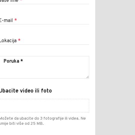
Vaše ime
*
E-mail
*
Lokacija
*
Ubacite video ili foto
Možete da ubacite do 3 fotografije ili videa. Ne
smije biti više od 25 MB.