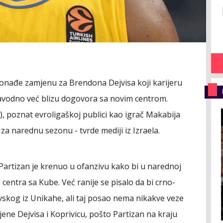
onađe zamjenu za Brendona Dejvisa koji karijeru
 navodno već blizu dogovora sa novim centrom.
), poznat evroligaškoj publici kao igrač Makabija
ih za narednu sezonu - tvrde mediji iz Izraela.
 Partizan je krenuo u ofanzivu kako bi u narednoj
ntra sa Kube. Već ranije se pisalo da bi crno-
vskog iz Unikahe, ali taj posao nema nikakve veze
mjene Dejvisa i Koprivicu, pošto Partizan na kraju