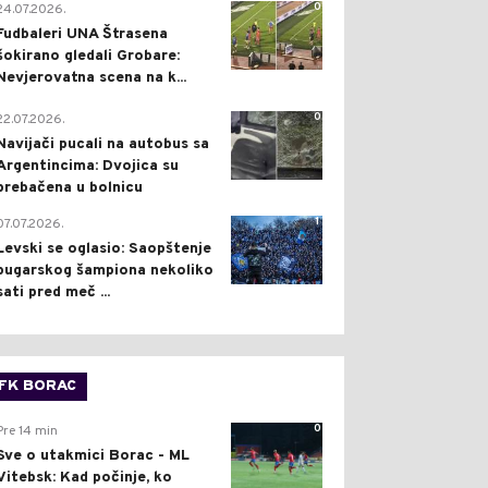
0
24.07.2026.
Fudbaleri UNA Štrasena
šokirano gledali Grobare:
Nevjerovatna scena na k...
0
22.07.2026.
Navijači pucali na autobus sa
Argentincima: Dvojica su
prebačena u bolnicu
1
07.07.2026.
Levski se oglasio: Saopštenje
bugarskog šampiona nekoliko
sati pred meč ...
FK BORAC
0
Pre 14 min
Sve o utakmici Borac - ML
Vitebsk: Kad počinje, ko