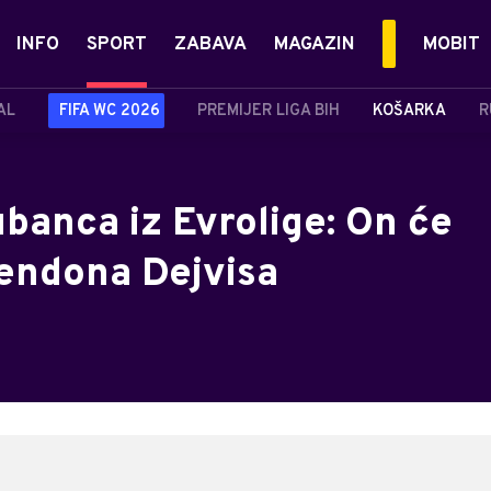
INFO
SPORT
ZABAVA
MAGAZIN
MOBIT
AL
FIFA WC 2026
PREMIJER LIGA BIH
KOŠARKA
R
banca iz Evrolige: On će
rendona Dejvisa