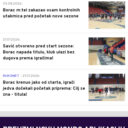
0
05.08.2026.
Borac m:tel zakazao osam kontrolnih
utakmica pred početak nove sezone
0
27.07.2026.
Savić otvoreno pred start sezone:
Borac napada titulu, klub ulazi bez
dugova prema igračima!
0
RUKOMET
27.07.2026.
|
Borac krenuo jako od starta, igrači
jedva dočekali početak priprema: Cilj se
zna - titula!