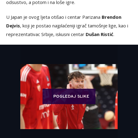
odsustvo, a potom i na loše igre.
U Japan je ovog ljeta otišao i centar Parizana
Brendon
Dejvis
, koji je postao najplaćeniji igrač tamošnje lige, kao i
reprezentativac Srbije, iskusni centar
Dušan Ristić
.
POGLEDAJ SLIKE