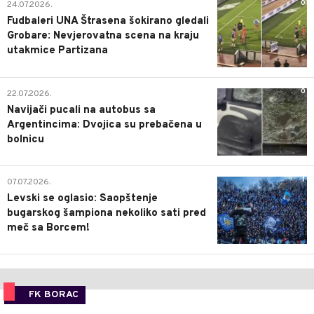
0
24.07.2026.
Fudbaleri UNA Štrasena šokirano gledali
Grobare: Nevjerovatna scena na kraju
utakmice Partizana
0
22.07.2026.
Navijači pucali na autobus sa
Argentincima: Dvojica su prebačena u
bolnicu
1
07.07.2026.
Levski se oglasio: Saopštenje
bugarskog šampiona nekoliko sati pred
meč sa Borcem!
FK BORAC