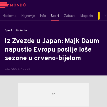
Naslovna
Najnovije
Info
Sport
Zabava
Magazin
M
Sport
Košarka
Iz Zvezde u Japan: Majk Daum
napustio Evropu poslije loše
sezone u crveno-bijelom
22.07.2025. / 09:33