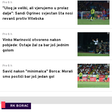
0
Pre 8 h
"Ulog je veliki, ali vjerujemo u prolaz
dalje": Sandi Ogrinec svjestan šta nosi
revanš protiv Vitebska
0
Pre 8 h
Vinko Marinović otvoreno nakon
pobjede: Ostaje žal za bar još jednim
golom
0
Pre 8 h
Savić nakon "minimalca" Borca: Morali
smo postići bar još jedan gol
RK BORAC