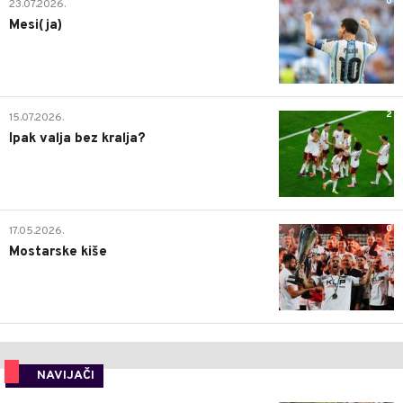
0
23.07.2026.
Mesi(ja)
2
15.07.2026.
Ipak valja bez kralja?
0
17.05.2026.
Mostarske kiše
NAVIJAČI