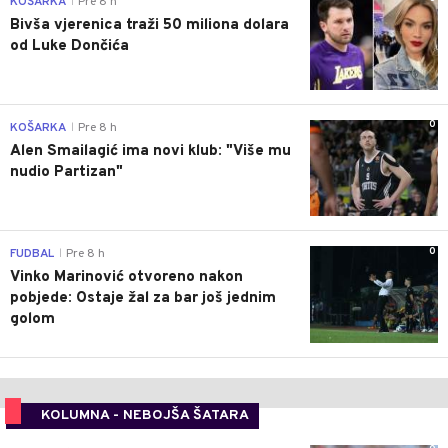
KOŠARKA
Pre 8 h
|
Bivša vjerenica traži 50 miliona dolara
od Luke Dončića
0
KOŠARKA
Pre 8 h
|
Alen Smailagić ima novi klub: "Više mu
nudio Partizan"
0
FUDBAL
Pre 8 h
|
Vinko Marinović otvoreno nakon
pobjede: Ostaje žal za bar još jednim
golom
KOLUMNA - NEBOJŠA ŠATARA