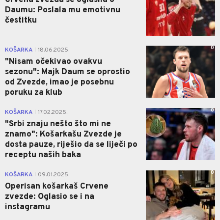
Crvena zvezda se oglasila o
Daumu: Poslala mu emotivnu
čestitku
0
KOŠARKA
18.06.2025.
|
"Nisam očekivao ovakvu
sezonu": Majk Daum se oprostio
od Zvezde, imao je posebnu
poruku za klub
0
KOŠARKA
17.02.2025.
|
"Srbi znaju nešto što mi ne
znamo": Košarkašu Zvezde je
dosta pauze, riješio da se liječi po
receptu naših baka
0
KOŠARKA
09.01.2025.
|
Operisan košarkaš Crvene
zvezde: Oglasio se i na
instagramu