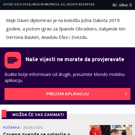
IZVOR: IVICA VESELINOV/© MN PRESS, ALL RIGHTS RESERVED
Br. slika: 5
Majk Daum diplomirao je na koledžu Južna Dakota 2019.
godine, a potom igrao za španski Obradoiro, italijanski tim
Dertona Basket, Anadolu Efes i Zvezdu.
Naše vijesti ne morate da provjeravate
Budite bolje informisani od drugih, preuzmite Mondo mobilnu
aplikaciju
PREUZMI APLIKACIJU
MOŽDA ĆE VAS ZANIMATI
0
KOŠARKA
28.06.2025.
|