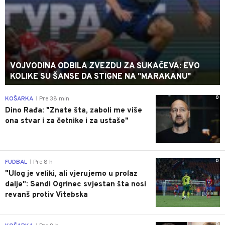
VOJVODINA ODBILA ZVEZDU ZA SUKAČEVA: EVO
KOLIKE SU ŠANSE DA STIGNE NA "MARAKANU"
0
KOŠARKA
Pre 38 min
|
Dino Rađa: "Znate šta, zaboli me više
ona stvar i za četnike i za ustaše"
0
FUDBAL
Pre 8 h
|
"Ulog je veliki, ali vjerujemo u prolaz
dalje": Sandi Ogrinec svjestan šta nosi
revanš protiv Vitebska
0