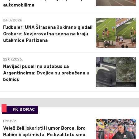
automobilima
0
24.07.2026.
Fudbaleri UNA Štrasena šokirano gledali
Grobare: Nevjerovatna scena na kraju
utakmice Partizana
0
22.07.2026.
Navijači pucali na autobus sa
Argentincima: Dvojica su prebačena u
bolnicu
FK BORAC
0
Pre 15 h
Velež želi iskoristiti umor Borca, Ibro
Rahimić optimista: Po kvalitetu smo