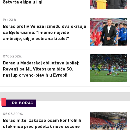
četvrta ekipa u ligi
0
Pre 23 h
Borac protiv Veleža između dva okršaja
sa Bjelorusima: "Imamo najviše
ambicije, cilj je odbrana titule!"
0
07.08.2026.
Borac u Mađarskoj obilježava jubilej:
Revanš sa ML Vitebskom biće 50.
nastup crveno-plavih u Evropi!
RK BORAC
0
05.08.2026.
Borac m:tel zakazao osam kontrolnih
utakmica pred početak nove sezone