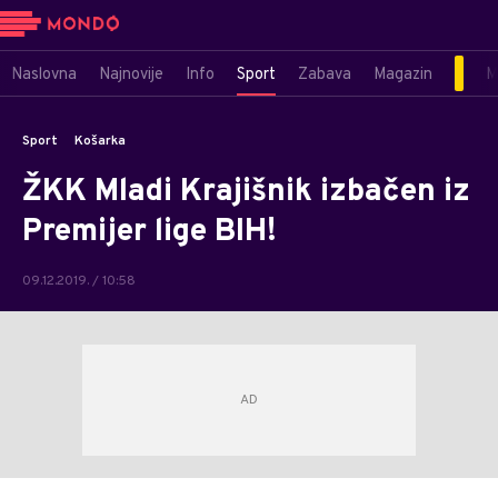
Naslovna
Najnovije
Info
Sport
Zabava
Magazin
M
Sport
Košarka
ŽKK Mladi Krajišnik izbačen iz
Premijer lige BIH!
09.12.2019. / 10:58