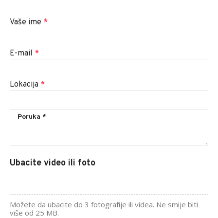
Vaše ime
*
E-mail
*
Lokacija
*
Ubacite video ili foto
Možete da ubacite do 3 fotografije ili videa. Ne smije biti
više od 25 MB.