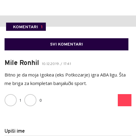
KOMENTARI
1
SVI KOMENTARI
Mile Ronhil
10.12.2019. / 17:41
Bitno je da moja Igokea (eks Potkozarje) igra ABA ligu. Šta
me briga za kompletan banjalučki sport.
1
0
Upiši ime