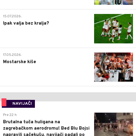
2
15.07.2026.
Ipak valja bez kralja?
0
17.05.2026.
Mostarske kiše
NAVIJAČI
0
Pre 22 h
Brutalna tuča huligana na
zagrebačkom aerodromu! Bed Blu Bojsi
napravili sačekušu, navijači padali po