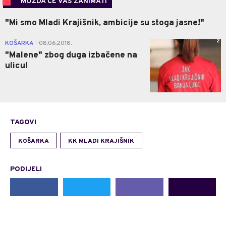
MOŽDA ĆE VAS ZANIMATI
"Mi smo Mladi Krajišnik, ambicije su stoga jasne!"
2
KOŠARKA
08.06.2018.
|
"Malene" zbog duga izbačene na
ulicu!
TAGOVI
KOŠARKA
KK MLADI KRAJIŠNIK
PODIJELI