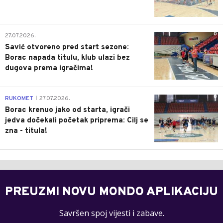
0
27.07.2026.
Savić otvoreno pred start sezone:
Borac napada titulu, klub ulazi bez
dugova prema igračima!
0
RUKOMET
27.07.2026.
|
Borac krenuo jako od starta, igrači
jedva dočekali početak priprema: Cilj se
zna - titula!
PREUZMI NOVU MONDO APLIKACIJU
Savršen spoj vijesti i zabave.