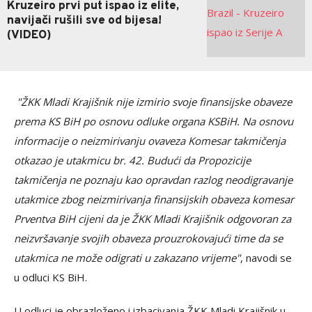
Kruzeiro prvi put ispao iz elite,
navijači rušili sve od bijesa!
(VIDEO)
"ŽKK Mladi Krajišnik nije izmirio svoje finansijske obaveze
prema KS BiH po osnovu odluke organa KSBiH. Na osnovu
informacije o neizmirivanju ovaveza Komesar takmičenja
otkazao je utakmicu br. 42. Budući da Propozicije
takmičenja ne poznaju kao opravdan razlog neodigravanje
utakmice zbog neizmirivanja finansijskih obaveza komesar
Prventva BiH cijeni da je ŽKK Mladi Krajišnik odgovoran za
neizvršavanje svojih obaveza prouzrokovajući time da se
utakmica ne može odigrati u zakazano vrijeme"
, navodi se
u odluci KS BiH.
U odluci je obrazloženo i izbacivanja ŽKK Mladi Krajišnik u