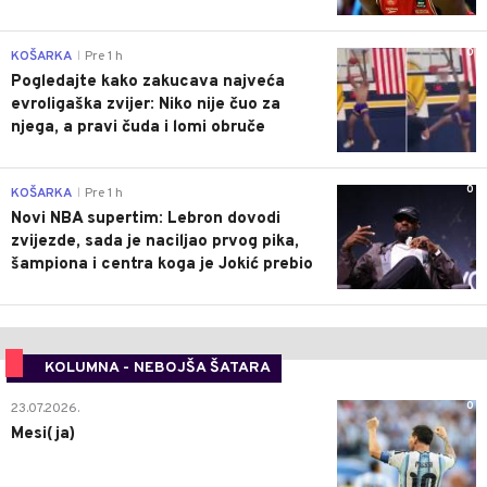
0
KOŠARKA
Pre 1 h
|
Pogledajte kako zakucava najveća
evroligaška zvijer: Niko nije čuo za
njega, a pravi čuda i lomi obruče
0
KOŠARKA
Pre 1 h
|
Novi NBA supertim: Lebron dovodi
zvijezde, sada je naciljao prvog pika,
šampiona i centra koga je Jokić prebio
KOLUMNA - NEBOJŠA ŠATARA
0
23.07.2026.
Mesi(ja)