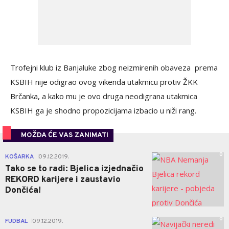
Trofejni klub iz Banjaluke zbog neizmirenih obaveza prema
KSBIH nije odigrao ovog vikenda utakmicu protiv ŽKK
Brčanka, a kako mu je ovo druga neodigrana utakmica
KSBIH ga je shodno propozicijama izbacio u niži rang.
MOŽDA ĆE VAS ZANIMATI
0
KOŠARKA
09.12.2019.
|
Tako se to radi: Bjelica izjednačio
REKORD karijere i zaustavio
Dončića!
0
FUDBAL
09.12.2019.
|