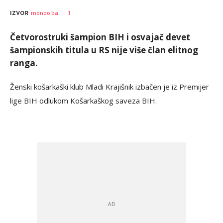
1
IZVOR
mondo.ba
Četvorostruki šampion BIH i osvajač devet
šampionskih titula u RS nije više član elitnog
ranga.
Ženski košarkaški klub Mladi Krajišnik izbačen je iz Premijer
lige BIH odlukom Košarkaškog saveza BIH.