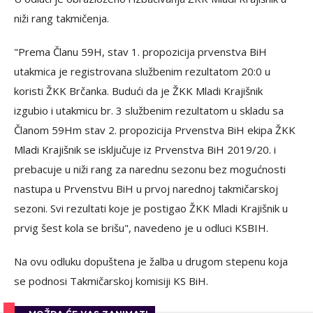
niži rang takmičenja.
"Prema Članu 59H, stav 1. propozicija prvenstva BiH
utakmica je registrovana službenim rezultatom 20:0 u
koristi ŽKK Brčanka. Budući da je ŽKK Mladi Krajišnik
izgubio i utakmicu br. 3 službenim rezultatom u skladu sa
Članom 59Hm stav 2. propozicija Prvenstva BiH ekipa ŽKK
Mladi Krajišnik se isključuje iz Prvenstva BiH 2019/20. i
prebacuje u niži rang za narednu sezonu bez mogućnosti
nastupa u Prvenstvu BiH u prvoj narednoj takmičarskoj
sezoni. Svi rezultati koje je postigao ŽKK Mladi Krajišnik u
prvig šest kola se brišu", navedeno je u odluci KSBIH.
Na ovu odluku dopuštena je žalba u drugom stepenu koja
se podnosi Takmičarskoj komisiji KS BiH.