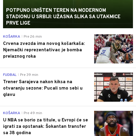
POTPUNO UNIŠTEN TEREN NA MODERNOM
STADIONU U SRBIJI: UŽASNA SLIKA SA UTAKMICE
PRVE LIGE
0
KOŠARKA
Pre 26 min
|
Crvena zvezda ima novog košarkaša:
Njemački reprezentativac je bomba
prelaznog roka
0
FUDBAL
Pre 39 min
|
Trener Sarajeva nakon kiksa na
otvaranju sezone: Pucali smo sebi u
glavu
0
KOŠARKA
Pre 49 min
|
U NBA se borio za titule, u Evropi će se
igrati za opstanak: Šokantan transfer
sa 38 godina