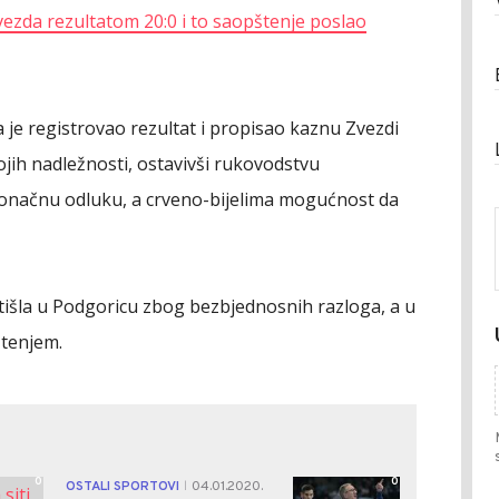
zda rezultatom 20:0 i to saopštenje poslao
je registrovao rezultat i propisao kaznu Zvezdi
ojih nadležnosti, ostavivši rukovodstvu
onačnu odluku, a crveno-bijelima mogućnost da
 otišla u Podgoricu zbog bezbjednosnih razloga, a u
štenjem.
0
0
OSTALI SPORTOVI
04.01.2020.
|