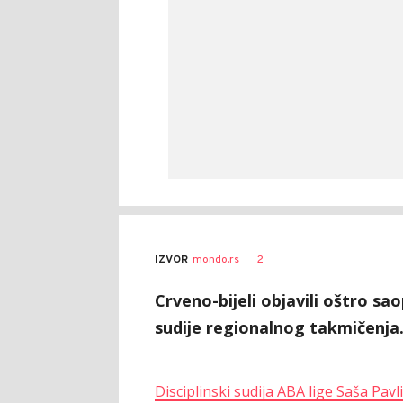
2
IZVOR
mondo.rs
Crveno-bijeli objavili oštro s
sudije regionalnog takmičenja
Disciplinski sudija ABA lige Saša Pavl