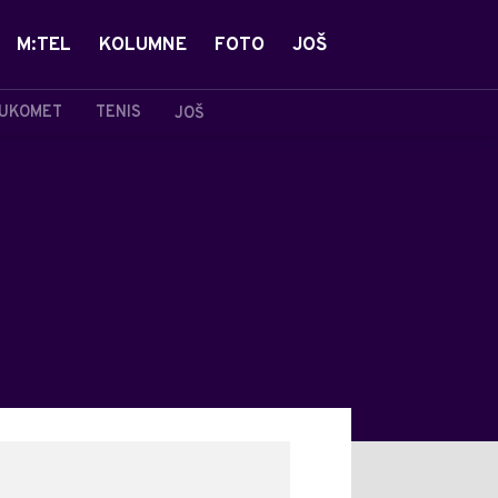
M:TEL
KOLUMNE
FOTO
JOŠ
UKOMET
TENIS
JOŠ