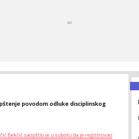
aopštenje povodom odluke disciplinskog
.
ičić Bekčić saopštio je u subotu da je registrovao