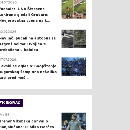
0
24.07.2026.
Fudbaleri UNA Štrasena
šokirano gledali Grobare:
Nevjerovatna scena na k...
0
22.07.2026.
Navijači pucali na autobus sa
Argentincima: Dvojica su
prebačena u bolnicu
1
07.07.2026.
Levski se oglasio: Saopštenje
bugarskog šampiona nekoliko
sati pred meč ...
FK BORAC
0
Pre 55 min
Trener Vitebska pohvalio
Banjalučane: Publika Borčev