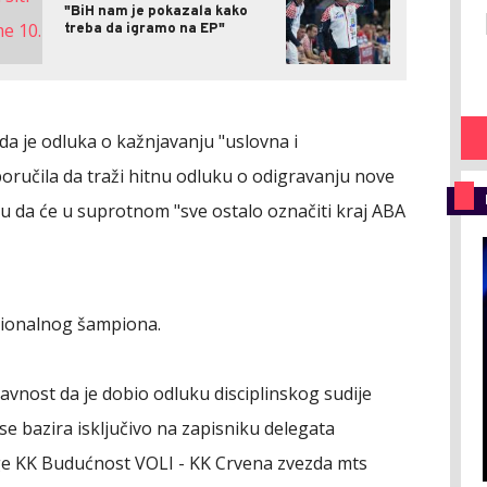
"BiH nam je pokazala kako
treba da igramo na EP"
 je odluka o kažnjavanju "uslovna i
oručila da traži hitnu odluku o odigravanju nove
u da će u suprotnom "sve ostalo označiti kraj ABA
gionalnog šampiona.
avnost da je dobio odluku disciplinskog sudije
 se bazira isključivo na zapisniku delegata
ge KK Budućnost VOLI - KK Crvena zvezda mts