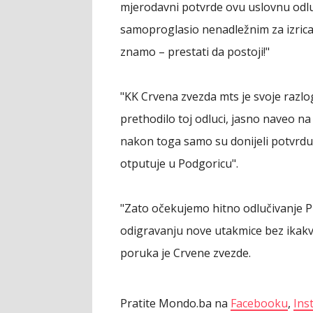
mjerodavni potvrde ovu uslovnu odluk
samoproglasio nenadležnim za izric
znamo – prestati da postoji!"
"KK Crvena zvezda mts je svoje razlo
prethodilo toj odluci, jasno naveo na
nakon toga samo su donijeli potvrdu 
otputuje u Podgoricu".
"Zato očekujemo hitno odlučivanje P
odigravanju nove utakmice bez ikakve 
poruka je Crvene zvezde.
Pratite Mondo.ba na
Facebooku
,
Ins