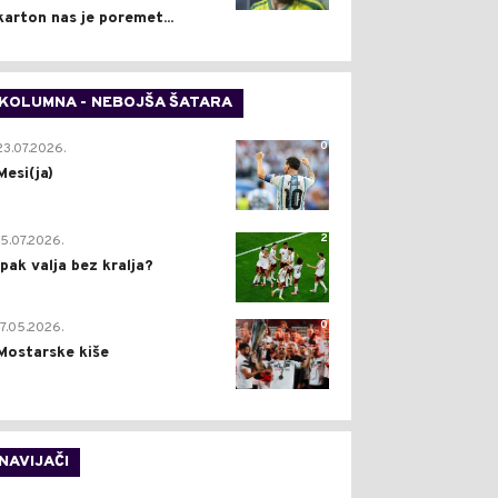
karton nas je poremet...
KOLUMNA - NEBOJŠA ŠATARA
0
23.07.2026.
Mesi(ja)
2
15.07.2026.
Ipak valja bez kralja?
0
17.05.2026.
Mostarske kiše
NAVIJAČI