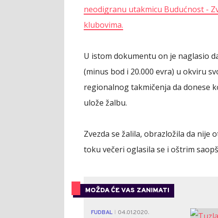
neodigranu utakmicu Budućnost - Zve
klubovima.
U istom dokumentu on je naglasio da 
(minus bod i 20.000 evra) u okviru sv
regionalnog takmičenja da donese k
ulože žalbu.
Zvezda se žalila, obrazložila da nije
toku večeri oglasila se i oštrim saop
MOŽDA ĆE VAS ZANIMATI
FUDBAL
04.01.2020.
|