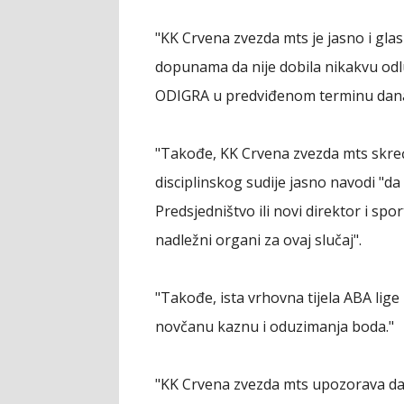
"KK Crvena zvezda mts je jasno i gla
dopunama da nije dobila nikakvu od
ODIGRA u predviđenom terminu dana 
"Takođe, KK Crvena zvezda mts skreć
disciplinskog sudije jasno navodi "da
Predsjedništvo ili novi direktor i sp
nadležni organi za ovaj slučaj".
"Takođe, ista vrhovna tijela ABA lige
novčanu kaznu i oduzimanja boda."
"KK Crvena zvezda mts upozorava da 