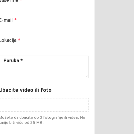
Vaše ime
*
E-mail
*
Lokacija
*
Ubacite video ili foto
Možete da ubacite do 3 fotografije ili videa. Ne
smije biti više od 25 MB.