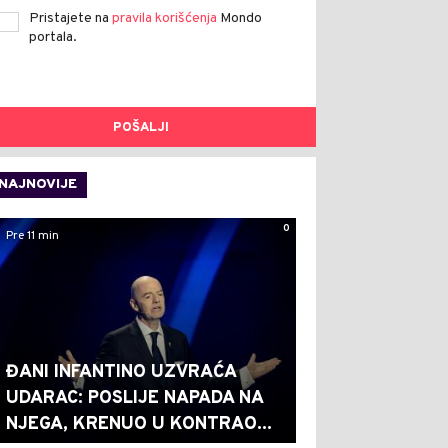
Pristajete na
pravila korišćenja
Mondo
portala.
POŠALJI
NAJNOVIJE
0
Pre 11 min
ĐANI INFANTINO UZVRAĆA
UDARAC: POSLIJE NAPADA NA
NJEGA, KRENUO U KONTRAO...