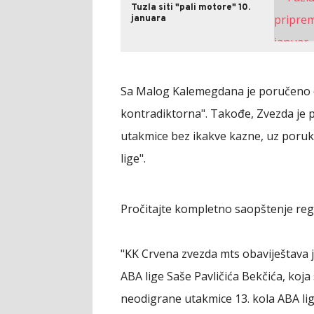
Tuzla siti "pali motore" 10.
januara
Sa Malog Kalemegdana je poručeno da
kontradiktorna". Takođe, Zvezda je p
utakmice bez ikakve kazne, uz poruk
lige".
Pročitajte kompletno saopštenje re
"KK Crvena zvezda mts obaviještava j
ABA lige Saše Pavličića Bekčića, koja
neodigrane utakmice 13. kola ABA li