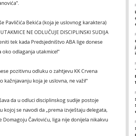
novića".
aše Pavličića Bekića (koja je uslovnog karaktera)
JI UTAKMICE NE ODLUČUJE DISCIPLINSKI SUDIJA
eniti tek kada Predsjedništvo ABA lige donese
 oko odlaganja utakmice!"
nese pozitivnu odluku o zahtjevu KK Crvena
o kažnjavanju koja je uslovna, ne važi!"
va da u odluci disciplinskog sudije postoje
 kojoj se navodi da „prema izvještaju delegata,
e Domagoju Čavloviću, liga nije donijela nikakvu