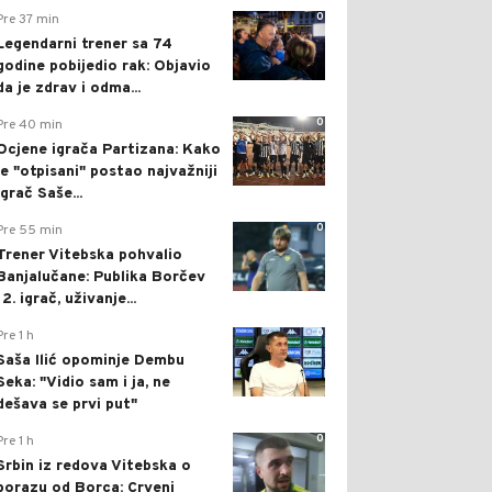
0
Pre 37 min
Legendarni trener sa 74
godine pobijedio rak: Objavio
da je zdrav i odma...
0
Pre 40 min
Ocjene igrača Partizana: Kako
je "otpisani" postao najvažniji
igrač Saše...
0
Pre 55 min
Trener Vitebska pohvalio
Banjalučane: Publika Borčev
12. igrač, uživanje...
0
Pre 1 h
Saša Ilić opominje Dembu
Seka: "Vidio sam i ja, ne
dešava se prvi put"
0
Pre 1 h
Srbin iz redova Vitebska o
porazu od Borca: Crveni