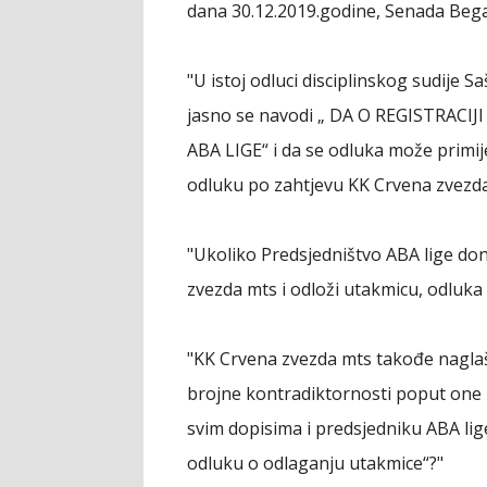
dana 30.12.2019.godine, Senada Bega
"U istoj odluci disciplinskog sudije S
jasno se navodi „ DA O REGISTRACI
ABA LIGE“ i da se odluka može primij
odluku po zahtjevu KK Crvena zvezda
"Ukoliko Predsjedništvo ABA lige do
zvezda mts i odloži utakmicu, odluka 
"KK Crvena zvezda mts takođe naglaša
brojne kontradiktornosti poput one u
svim dopisima i predsjedniku ABA lig
odluku o odlaganju utakmice“?"