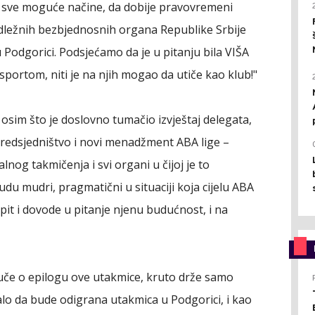
na sve moguće načine, da dobije pravovremeni
adležnih bezbjednosnih organa Republike Srbije
 Podgorici. Podsjećamo da je u pitanju bila VIŠA
sportom, niti je na njih mogao da utiče kao klub!"
, osim što je doslovno tumačio izvještaj delegata,
redsjedništvo i novi menadžment ABA lige –
og takmičenja i svi organi u čijoj je to
du mudri, pragmatični u situaciji koja cijelu ABA
ispit i dovode u pitanje njenu budućnost, i na
dluče o epilogu ove utakmice, kruto drže samo
balo da bude odigrana utakmica u Podgorici, i kao