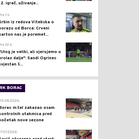
12. igrač, uživanje...
0
Pre 1 h
Srbin iz redova Vitebska o
porazu od Borca: Crveni
karton nas je poremet...
0
Pre 10 h
"Ulog je veliki, ali vjerujemo u
prolaz dalje": Sandi Ogrinec
svjestan š...
RK BORAC
0
05.08.2026.
Borac m:tel zakazao osam
kontrolnih utakmica pred
početak nove sezone
0
27.07.2026.