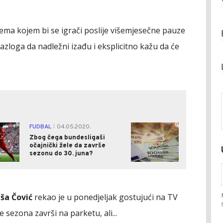
 prema kojem bi se igrači poslije višemjesečne pauze
h razloga da nadležni izađu i eksplicitno kažu da će
0
0
FUDBAL
04.05.2020.
|
Zbog čega bundesligaši
očajnički žele da završe
sezonu do 30. juna?
ša Čović
rekao je u ponedjeljak gostujući na TV
e sezona završi na parketu, ali...