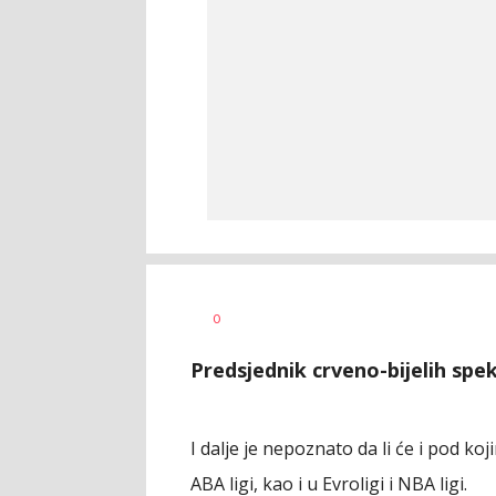
Mladen
AUTOR
0
Šolak
Predsjednik crveno-bijelih spe
I dalje je nepoznato da li će i pod k
ABA ligi, kao i u Evroligi i NBA ligi.