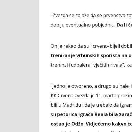
"Zvezda se zalaže da se prvenstva zav
dobiju eventualno pobjednici.
Da li 
On je rekao da su i crveno-bijeli dobi
treniranje vrhunskih sporista na
treninzi fudbalera "vječitih rivala", 
"Jedno je otvoreno, a drugo su hale. 
KK Crvena zvezda je 11. marta prekin
bili u Madridu i da je trebalo da igr
su
petorica igrača Reala bila zara
ostao je Odžo. Vidjećemo kakvo će