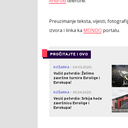
Android
telefone.
Preuzimanje teksta, vijesti, fotograf
izvora i linka ka
MONDO
portalu.
PROČITAJTE I OVO
KOŠARKA
04.05.2020.
|
Vučić potvrdio: Želimo
završne turnire Evrolige i
Evrokupa!
KOŠARKA
30.04.2020.
|
Vesić potvrdio: Srbija hoće
završnicu Evrolige i
Evrokupa!