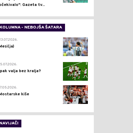
očekivalo": Gazeta tv...
KOLUMNA - NEBOJŠA ŠATARA
0
23.07.2026.
Mesi(ja)
2
15.07.2026.
Ipak valja bez kralja?
0
17.05.2026.
Mostarske kiše
NAVIJAČI