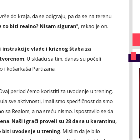
rše do kraja, da se odigraju, pa da se na terenu
će to biti realno? Nisam siguran
", rekao je on.
li
instrukcije vlade i kriznog štaba za
 otvorenom
. U skladu sa tim, danas su počeli
kao i košarkaša Partizana.
Ovaj period ćemo koristiti za uvođenje u trening.
ula sve aktivnosti, imali smo specifičnost da smo
amo sa Realom, a na sreću nismo. Ispostavilo se da
žena
.
Naši igrači proveli su 28 dana u karantinu,
 biti uvođenje u trening
. Mislim da je bilo