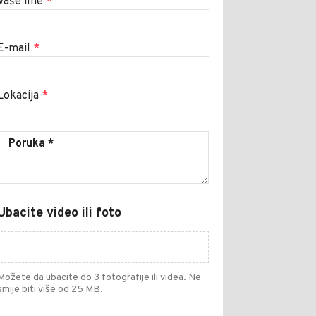
Vaše ime
*
E-mail
*
Lokacija
*
Ubacite video ili foto
Možete da ubacite do 3 fotografije ili videa. Ne
smije biti više od 25 MB.