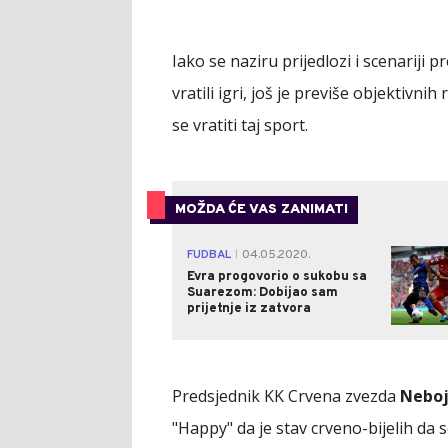
Iako se naziru prijedlozi i scenariji
vratili igri, još je previše objektivni
se vratiti taj sport.
MOŽDA ĆE VAS ZANIMATI
FUDBAL
04.05.2020.
|
Evra progovorio o sukobu sa
Suarezom: Dobijao sam
prijetnje iz zatvora
Predsjednik KK Crvena zvezda
Neboj
"Happy" da je stav crveno-bijelih da s