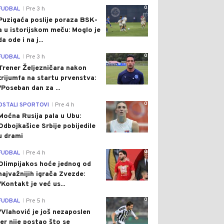
0
FUDBAL
Pre 3 h
|
Puzigaća poslije poraza BSK-
a u istorijskom meču: Moglo je
da ode i na j...
0
FUDBAL
Pre 3 h
|
Trener Željezničara nakon
trijumfa na startu prvenstva:
"Poseban dan za ...
0
OSTALI SPORTOVI
Pre 4 h
|
Moćna Rusija pala u Ubu:
Odbojkašice Srbije pobijedile
u drami
0
FUDBAL
Pre 4 h
|
Olimpijakos hoće jednog od
najvažnijih igrača Zvezde:
"Kontakt je već us...
0
FUDBAL
Pre 5 h
|
"Vlahović je još nezaposlen
jer nije postao što se