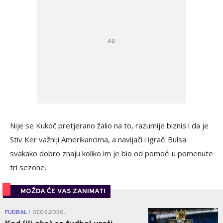
Nije se Kukoč pretjerano žalio na to, razumije biznis i da je
Stiv Ker važniji Amerikancima, a navijači i igrači Bulsa
svakako dobro znaju koliko im je bio od pomoći u pomenute
tri sezone.
MOŽDA ĆE VAS ZANIMATI
0
FUDBAL
07.05.2020.
|