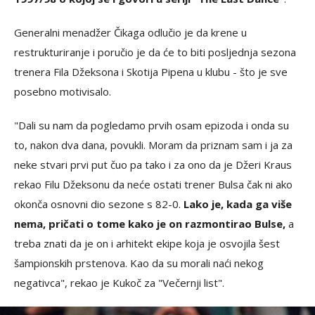
Generalni menadžer Čikaga odlučio je da krene u
restrukturiranje i poručio je da će to biti posljednja sezona
trenera Fila Džeksona i Skotija Pipena u klubu - što je sve
posebno motivisalo.
"Dali su nam da pogledamo prvih osam epizoda i onda su
to, nakon dva dana, povukli. Moram da priznam sam i ja za
neke stvari prvi put čuo pa tako i za ono da je Džeri Kraus
rekao Filu Džeksonu da neće ostati trener Bulsa čak ni ako
okonča osnovni dio sezone s 82-0.
Lako je, kada ga više
nema, pričati o tome kako je on razmontirao Bulse,
a
treba znati da je on i arhitekt ekipe koja je osvojila šest
šampionskih prstenova. Kao da su morali naći nekog
negativca", rekao je Kukoč za "Večernji list".