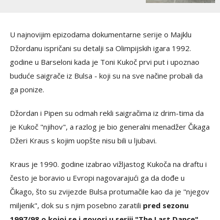
U najnovijim epizodama dokumentarne serije o Majklu
Džordanu ispričani su detalji sa Olimpijskih igara 1992.
godine u Barseloni kada je Toni Kukoč prvi put i upoznao
buduće saigrače iz Bulsa - koji su na sve načine probali da
ga ponize.
Džordan i Pipen su odmah rekli saigračima iz drim-tima da
je Kukoč "njihov", a razlog je bio generalni menadžer Čikaga
Džeri Kraus s kojim uopšte nisu bili u ljubavi.
Kraus je 1990. godine izabrao vižljastog Kukoča na draftu i
često je boravio u Evropi nagovarajući ga da dođe u
Čikago, što su zvijezde Bulsa protumačile kao da je "njegov
miljenik", dok su s njim posebno zaratili
pred sezonu
1997/98 o kojoj se i govori u seriji "The Last Dance"
.