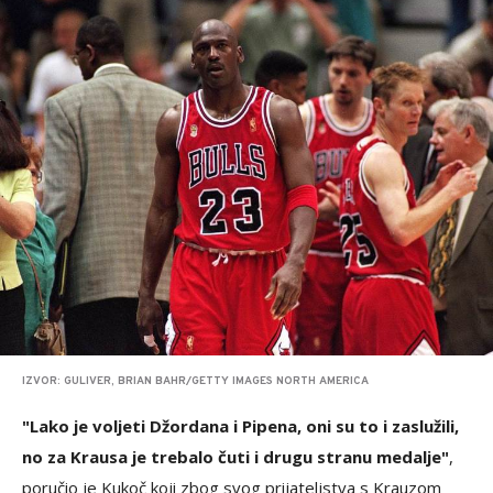
IZVOR: GULIVER, BRIAN BAHR/GETTY IMAGES NORTH AMERICA
"Lako je voljeti Džordana i Pipena, oni su to i zaslužili,
no za Krausa je trebalo čuti i drugu stranu medalje"
,
poručio je Kukoč koji zbog svog prijateljstva s Krauzom