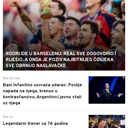
RODRI IDE U BARSELONU: REAL SVE DOGOVORIO I
RIJEŠIO, A ONDA JE POZIV NAJBITNIJEG ČOVJEKA
SVE OBRNUO NAGLAVAČKE
0
Pre 59 min
Đani Infantino uzvraća udarac: Poslije
napada na njega, krenuo u
kontraofanzivu, Argentinci javno stali
uz njega
0
Pre 1 h
Legendarni trener sa 74 godine