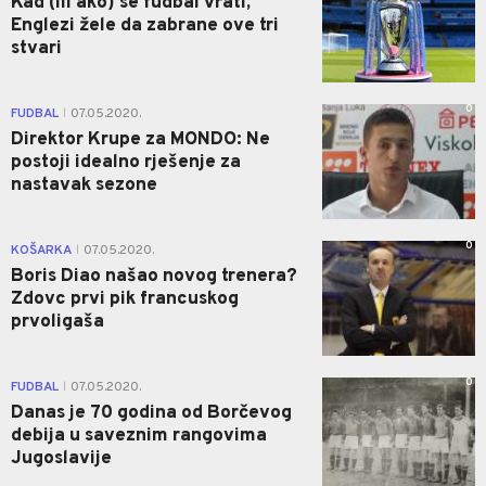
Kad (ili ako) se fudbal vrati,
Englezi žele da zabrane ove tri
stvari
0
FUDBAL
07.05.2020.
|
Direktor Krupe za MONDO: Ne
postoji idealno rješenje za
nastavak sezone
0
KOŠARKA
07.05.2020.
|
Boris Diao našao novog trenera?
Zdovc prvi pik francuskog
prvoligaša
0
FUDBAL
07.05.2020.
|
Danas je 70 godina od Borčevog
debija u saveznim rangovima
Jugoslavije