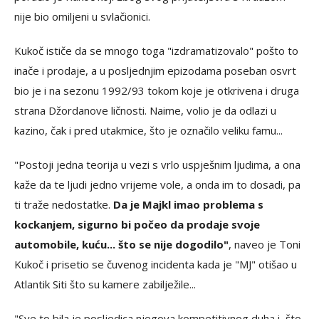
nije bio omiljeni u svlačionici.
Kukoč ističe da se mnogo toga "izdramatizovalo" pošto to
inače i prodaje, a u posljednjim epizodama poseban osvrt
bio je i na sezonu 1992/93 tokom koje je otkrivena i druga
strana Džordanove ličnosti. Naime, volio je da odlazi u
kazino, čak i pred utakmice, što je označilo veliku famu...
"Postoji jedna teorija u vezi s vrlo uspješnim ljudima, a ona
kaže da te ljudi jedno vrijeme vole, a onda im to dosadi, pa
ti traže nedostatke.
Da je Majkl imao problema s
kockanjem, sigurno bi počeo da prodaje svoje
automobile, kuću... što se nije dogodilo"
, naveo je Toni
Kukoč i prisetio se čuvenog incidenta kada je "MJ" otišao u
Atlantik Siti što su kamere zabilježile...
"Sve to bila je posljedica njegova kompetitivnog duha i, što