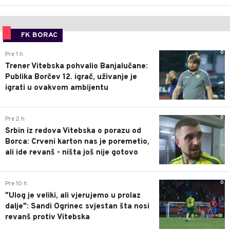
FK BORAC
0
Pre 1 h
Trener Vitebska pohvalio Banjalučane:
Publika Borčev 12. igrač, uživanje je
igrati u ovakvom ambijentu
0
Pre 2 h
Srbin iz redova Vitebska o porazu od
Borca: Crveni karton nas je poremetio,
ali ide revanš - ništa još nije gotovo
0
Pre 10 h
"Ulog je veliki, ali vjerujemo u prolaz
dalje": Sandi Ogrinec svjestan šta nosi
revanš protiv Vitebska