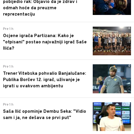
pobijedio rak: Objavio da je zdrav i
odmah hoće da preuzme
reprezentaciju
0
Pre 1 h
Ocjene igrača Partizana: Kako je
"otpisani" postao najvažniji igrač Saše
Ilića?
0
Pre 1 h
Trener Vitebska pohvalio Banjalučane:
Publika Borčev 12. igrač, uživanje je
igrati u ovakvom ambijentu
0
Pre 1 h
Saša Ilić opominje Dembu Seka: "Vidio
sam i ja, ne dešava se prvi put"