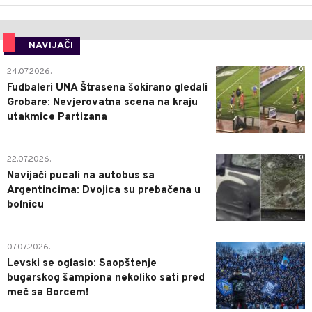
NAVIJAČI
0
24.07.2026.
Fudbaleri UNA Štrasena šokirano gledali
Grobare: Nevjerovatna scena na kraju
utakmice Partizana
0
22.07.2026.
Navijači pucali na autobus sa
Argentincima: Dvojica su prebačena u
bolnicu
1
07.07.2026.
Levski se oglasio: Saopštenje
bugarskog šampiona nekoliko sati pred
meč sa Borcem!