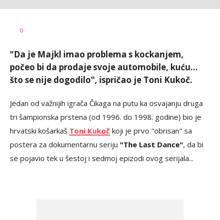
Milutin
AUTOR
0
Vujičić
"Da je Majkl imao problema s kockanjem,
počeo bi da prodaje svoje automobile, kuću...
što se nije dogodilo", ispričao je Toni Kukoč.
Jedan od važnijih igrača Čikaga na putu ka osvajanju druga
tri šampionska prstena (od 1996. do 1998. godine) bio je
hrvatski košarkaš
Toni Kukoč
koji je prvo "obrisan" sa
postera za dokumentarnu seriju
"The Last Dance"
, da bi
se pojavio tek u šestoj i sedmoj epizodi ovog serijala...