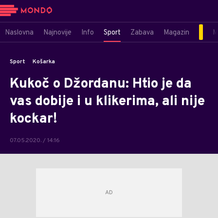
Naslovna
Najnovije
Info
Sport
Zabava
Magazin
M
Sport
Košarka
Kukoč o Džordanu: Htio je da
vas dobije i u klikerima, ali nije
kockar!
07.05.2020. / 14:16