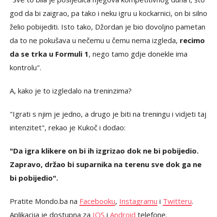
god da bi zaigrao, pa tako i neku igru u kockarnici, on bi silno
želio pobijediti. Isto tako, Džordan je bio dovoljno pametan
da to ne pokušava u nečemu u čemu nema izgleda,
recimo
da se trka u Formuli 1
, nego tamo gdje donekle ima
kontrolu".
A, kako je to izgledalo na treninzima?
"Igrati s njim je jedno, a drugo je biti na treningu i vidjeti taj
intenzitet", rekao je Kukoč i dodao:
"Da igra klikere on bi ih izgrizao dok ne bi pobijedio.
Zapravo, držao bi suparnika na terenu sve dok ga ne
bi pobijedio".
Pratite Mondo.ba na
Facebooku
,
Instagramu
i
Twitteru
.
Aplikacija je dostupna za
IOS
i
Android
telefone.