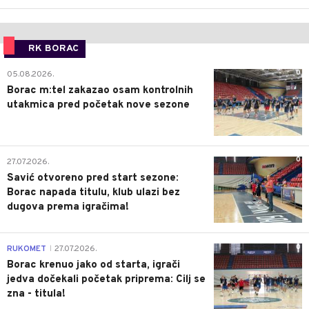
RK BORAC
0
05.08.2026.
Borac m:tel zakazao osam kontrolnih
utakmica pred početak nove sezone
0
27.07.2026.
Savić otvoreno pred start sezone:
Borac napada titulu, klub ulazi bez
dugova prema igračima!
0
RUKOMET
27.07.2026.
|
Borac krenuo jako od starta, igrači
jedva dočekali početak priprema: Cilj se
zna - titula!