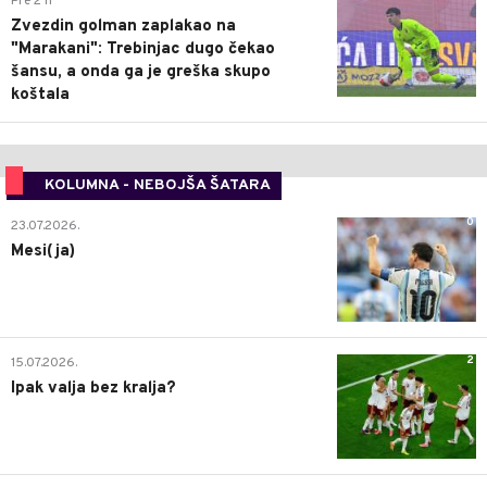
Pre 2 h
Zvezdin golman zaplakao na
"Marakani": Trebinjac dugo čekao
šansu, a onda ga je greška skupo
koštala
KOLUMNA - NEBOJŠA ŠATARA
0
23.07.2026.
Mesi(ja)
2
15.07.2026.
Ipak valja bez kralja?