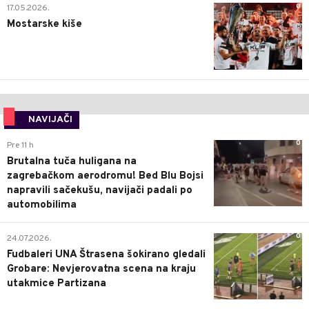
0
17.05.2026.
Mostarske kiše
NAVIJAČI
0
Pre 11 h
Brutalna tuča huligana na
zagrebačkom aerodromu! Bed Blu Bojsi
napravili sačekušu, navijači padali po
automobilima
0
24.07.2026.
Fudbaleri UNA Štrasena šokirano gledali
Grobare: Nevjerovatna scena na kraju
utakmice Partizana