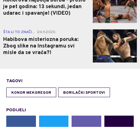
Konorova najbolja borba - prošlo
je pet godina: 13 sekundi, jedan
udarac i spavanje! (VIDEO)
0
ŠTA LI TO ZNAČI...
24.11.2020.
|
Habibova misteriozna poruka:
Zbog slike na Instagramu svi
misle da se vraća?!
TAGOVI
KONOR MEKGREGOR
BORILAČKI SPORTOVI
PODIJELI