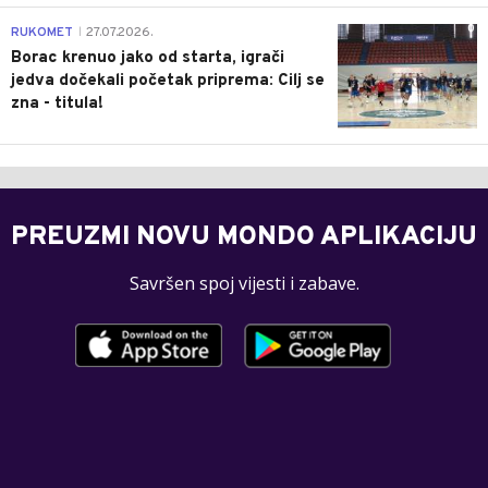
0
RUKOMET
27.07.2026.
|
Borac krenuo jako od starta, igrači
jedva dočekali početak priprema: Cilj se
zna - titula!
PREUZMI NOVU MONDO APLIKACIJU
Savršen spoj vijesti i zabave.