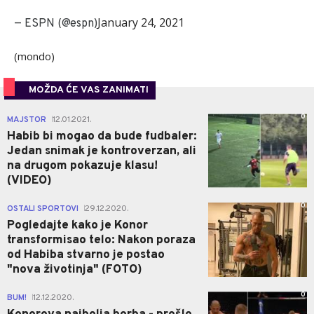
January 24, 2021
— ESPN (@espn)
(mondo)
MOŽDA ĆE VAS ZANIMATI
0
MAJSTOR
12.01.2021.
|
Habib bi mogao da bude fudbaler:
Jedan snimak je kontroverzan, ali
na drugom pokazuje klasu!
(VIDEO)
0
OSTALI SPORTOVI
29.12.2020.
|
Pogledajte kako je Konor
transformisao telo: Nakon poraza
od Habiba stvarno je postao
"nova životinja" (FOTO)
0
BUM!
12.12.2020.
|