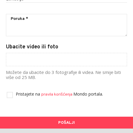
Ubacite video ili foto
Možete da ubacite do 3 fotografije ili videa. Ne smije biti
više od 25 MB.
Pristajete na
Mondo portala.
pravila korišćenja
POŠALJI