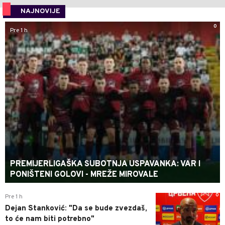
NAJNOVIJE
0
Pre 1 h
PREMIJERLIGAŠKA SUBOTNJA USPAVANKA: VAR I
PONIŠTENI GOLOVI - MREŽE MIROVALE
0
Pre 1 h
Dejan Stanković: "Da se bude zvezdaš,
to će nam biti potrebno"