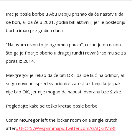
Irac je posle borbe u Abu Dabiju priznao da će nastaviti da
se bori, ali da će u 2021. godini biti aktivniji, jer je poslednju
borbu imao pre godinu dana.
"Na ovom nivou to je ogromna pauza", rekao je on nakon
što ga je Poarje oborio u drugoj rundi i revanširao mu se za
poraz iz 2014.
Mekgregor je rekao da će biti OK i da ide kući na odmor, ali
su ga novinari ispred svlačionice zatekli u stanju koje ipak
nije bilo OK, jer nije mogao da napusti dvoranu bze štake.
Pogledajte kako se teško kretao posle borbe.
Conor McGregor left the locker room on a single crutch
after
#UFC257
@espnmma
pic.twitter.com/GAQSrIVhRf