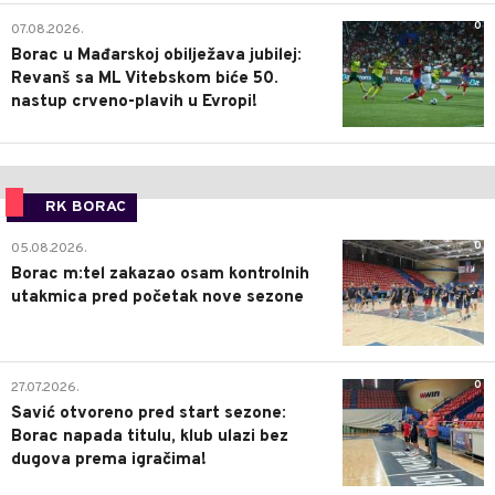
0
07.08.2026.
Borac u Mađarskoj obilježava jubilej:
Revanš sa ML Vitebskom biće 50.
nastup crveno-plavih u Evropi!
RK BORAC
0
05.08.2026.
Borac m:tel zakazao osam kontrolnih
utakmica pred početak nove sezone
0
27.07.2026.
Savić otvoreno pred start sezone:
Borac napada titulu, klub ulazi bez
dugova prema igračima!