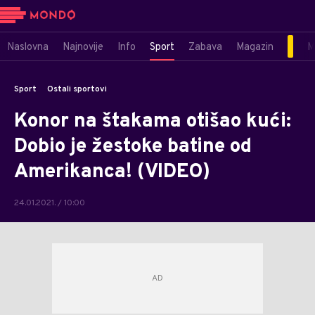
Naslovna
Najnovije
Info
Sport
Zabava
Magazin
M
Sport
Ostali sportovi
Konor na štakama otišao kući:
Dobio je žestoke batine od
Amerikanca! (VIDEO)
24.01.2021. / 10:00