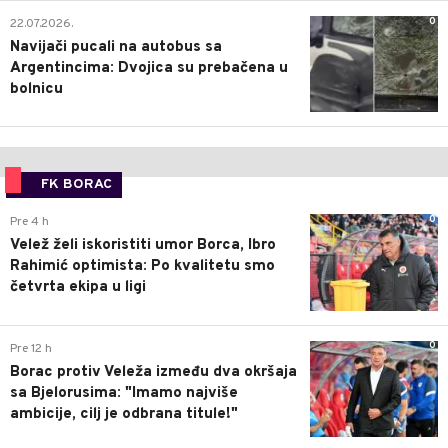
0
22.07.2026.
Navijači pucali na autobus sa
Argentincima: Dvojica su prebačena u
bolnicu
FK BORAC
0
Pre 4 h
Velež želi iskoristiti umor Borca, Ibro
Rahimić optimista: Po kvalitetu smo
četvrta ekipa u ligi
0
Pre 12 h
Borac protiv Veleža između dva okršaja
sa Bjelorusima: "Imamo najviše
ambicije, cilj je odbrana titule!"