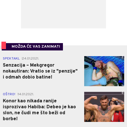
MOŽDA ĆE VAS ZANIMATI
0
SPEKTAKL
24.01.2021.
|
Senzacija – Mekgregor
nokautiran: Vratio se iz "penzije"
i odmah dobio batine!
0
OŠTRO!
14.01.2021.
|
Konor kao nikada ranije
isprozivao Habiba: Debeo je kao
slon, ne čudi me što beži od
borbe!