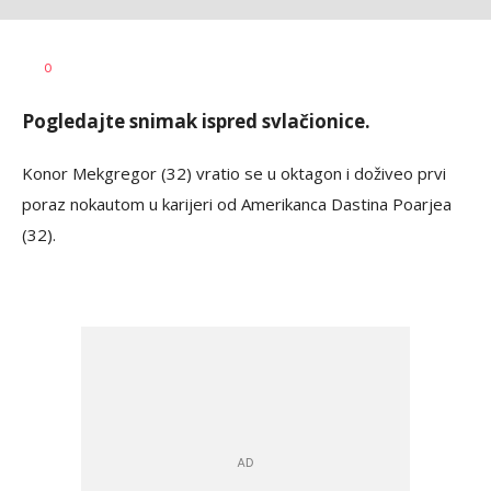
Nebojša
AUTOR
0
Šatara
Pogledajte snimak ispred svlačionice.
Konor Mekgregor (32) vratio se u oktagon i doživeo prvi
poraz nokautom u karijeri od Amerikanca Dastina Poarjea
(32).