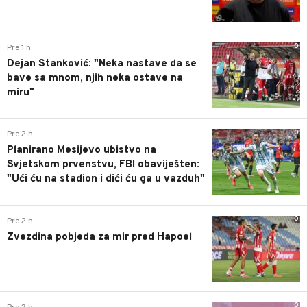
0
Pre 1 h
Dejan Stanković: "Neka nastave da se
bave sa mnom, njih neka ostave na
miru"
0
Pre 2 h
Planirano Mesijevo ubistvo na
Svjetskom prvenstvu, FBI obaviješten:
"Ući ću na stadion i dići ću ga u vazduh"
0
Pre 2 h
Zvezdina pobjeda za mir pred Hapoel
0