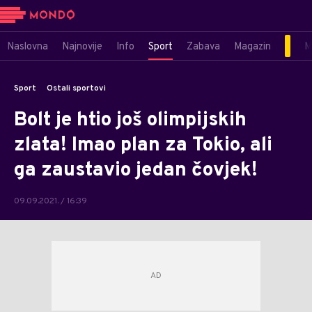
Naslovna
Najnovije
Info
Sport
Zabava
Magazin
M
Sport
Ostali sportovi
Bolt je htio još olimpijskih
zlata! Imao plan za Tokio, ali
ga zaustavio jedan čovjek!
09.09.2021. / 16:39