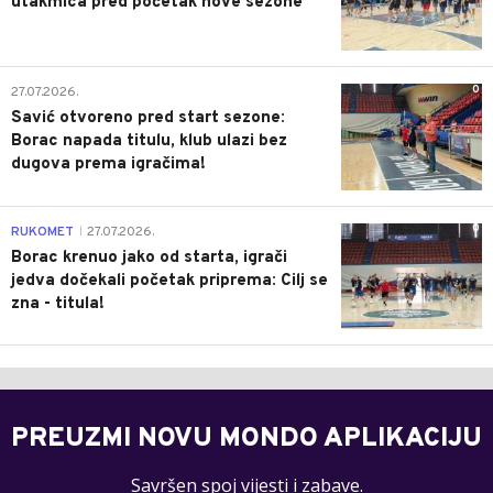
utakmica pred početak nove sezone
0
27.07.2026.
Savić otvoreno pred start sezone:
Borac napada titulu, klub ulazi bez
dugova prema igračima!
0
RUKOMET
27.07.2026.
|
Borac krenuo jako od starta, igrači
jedva dočekali početak priprema: Cilj se
zna - titula!
PREUZMI NOVU MONDO APLIKACIJU
Savršen spoj vijesti i zabave.