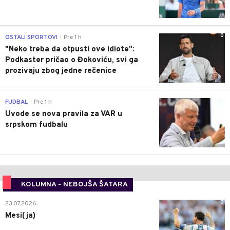
0
OSTALI SPORTOVI
Pre 1 h
|
"Neko treba da otpusti ove idiote":
Podkaster pričao o Đokoviću, svi ga
prozivaju zbog jedne rečenice
0
FUDBAL
Pre 1 h
|
Uvode se nova pravila za VAR u
srpskom fudbalu
KOLUMNA - NEBOJŠA ŠATARA
0
23.07.2026.
Mesi(ja)