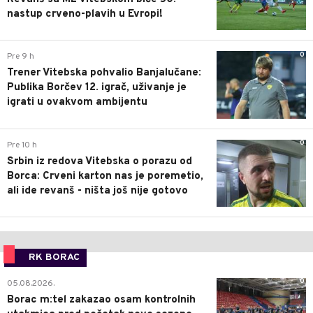
nastup crveno-plavih u Evropi!
0
Pre 9 h
Trener Vitebska pohvalio Banjalučane:
Publika Borčev 12. igrač, uživanje je
igrati u ovakvom ambijentu
0
Pre 10 h
Srbin iz redova Vitebska o porazu od
Borca: Crveni karton nas je poremetio,
ali ide revanš - ništa još nije gotovo
RK BORAC
0
05.08.2026.
Borac m:tel zakazao osam kontrolnih