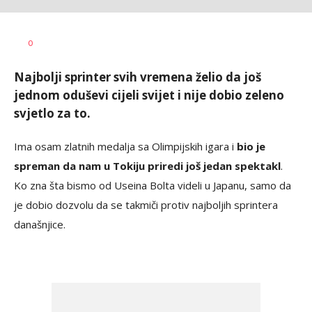
Goran
AUTOR
0
Arbutina
Najbolji sprinter svih vremena želio da još
jednom oduševi cijeli svijet i nije dobio zeleno
svjetlo za to.
Ima osam zlatnih medalja sa Olimpijskih igara i
bio je
spreman da nam u Tokiju priredi još jedan spektakl
.
Ko zna šta bismo od Useina Bolta videli u Japanu, samo da
je dobio dozvolu da se takmiči protiv najboljih sprintera
današnjice.