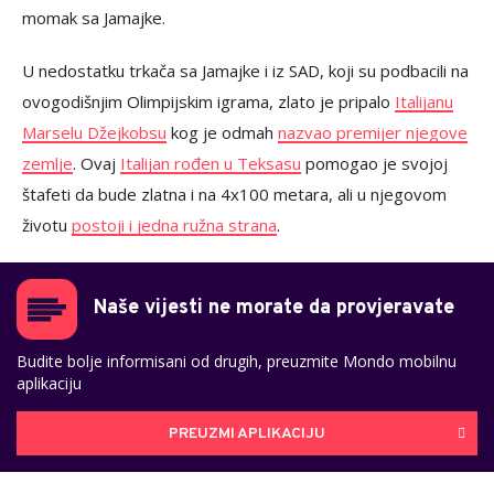
momak sa Jamajke.
U nedostatku trkača sa Jamajke i iz SAD, koji su podbacili na
ovogodišnjim Olimpijskim igrama, zlato je pripalo
Italijanu
Marselu Džejkobsu
kog je odmah
nazvao premijer njegove
zemlje
. Ovaj
Italijan rođen u Teksasu
pomogao je svojoj
štafeti da bude zlatna i na 4x100 metara, ali u njegovom
životu
postoji i jedna ružna strana
.
Naše vijesti ne morate da provjeravate
Budite bolje informisani od drugih, preuzmite Mondo mobilnu
aplikaciju
PREUZMI APLIKACIJU