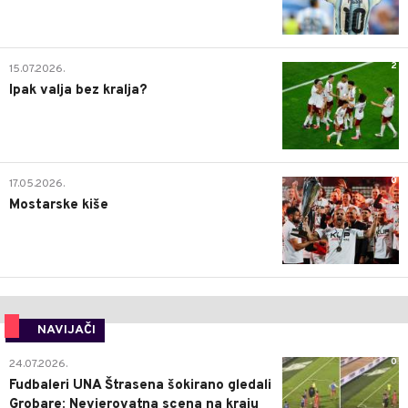
2
15.07.2026.
Ipak valja bez kralja?
0
17.05.2026.
Mostarske kiše
NAVIJAČI
0
24.07.2026.
Fudbaleri UNA Štrasena šokirano gledali
Grobare: Nevjerovatna scena na kraju