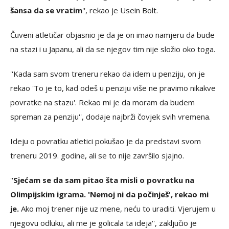
šansa da se vratim
'', rekao je Usein Bolt.
Čuveni atletičar objasnio je da je on imao namjeru da bude
na stazi i u Japanu, ali da se njegov tim nije složio oko toga.
''Kada sam svom treneru rekao da idem u penziju, on je
rekao 'To je to, kad odeš u penziju više ne pravimo nikakve
povratke na stazu'. Rekao mi je da moram da budem
spreman za penziju'', dodaje najbrži čovjek svih vremena.
Ideju o povratku atletici pokušao je da predstavi svom
treneru 2019. godine, ali se to nije završilo sjajno.
''
Sjećam se da sam pitao šta misli o povratku na
Olimpijskim igrama. 'Nemoj ni da počinješ', rekao mi
je.
Ako moj trener nije uz mene, neću to uraditi. Vjerujem u
njegovu odluku, ali me je golicala ta ideja'', zaključio je