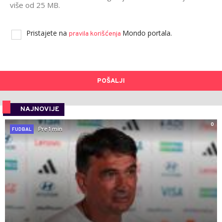
više od 25 MB.
Pristajete na
Mondo portala.
pravila korišćenja
POŠALJI
NAJNOVIJE
0
Pre 1 min
FUDBAL