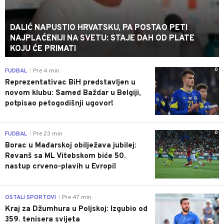
DALIĆ NAPUSTIO HRVATSKU, PA POSTAO PETI
NAJPLAĆENIJI NA SVETU: STAJE DAH OD PLATE
KOJU ĆE PRIMATI
0
FUDBAL
Pre 4 min
|
Reprezentativac BiH predstavljen u
novom klubu: Samed Baždar u Belgiji,
potpisao petogodišnji ugovor!
0
FUDBAL
Pre 23 min
|
Borac u Mađarskoj obilježava jubilej:
Revanš sa ML Vitebskom biće 50.
nastup crveno-plavih u Evropi!
0
OSTALI SPORTOVI
Pre 47 min
|
Kraj za Džumhura u Poljskoj: Izgubio od
359. tenisera svijeta