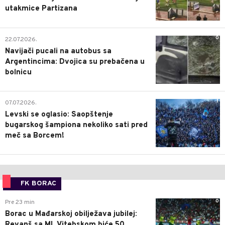
utakmice Partizana
0
22.07.2026.
Navijači pucali na autobus sa
Argentincima: Dvojica su prebačena u
bolnicu
1
07.07.2026.
Levski se oglasio: Saopštenje
bugarskog šampiona nekoliko sati pred
meč sa Borcem!
FK BORAC
0
Pre 23 min
Borac u Mađarskoj obilježava jubilej:
Revanš sa ML Vitebskom biće 50.