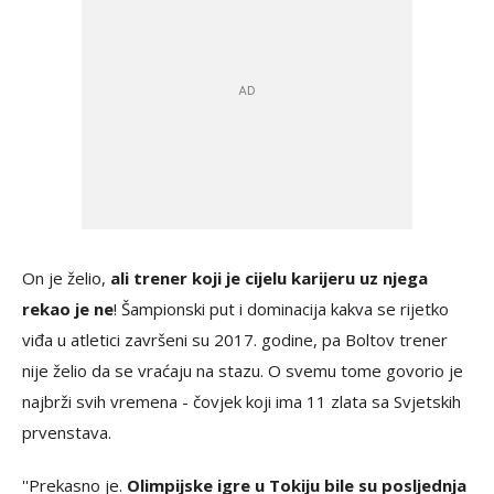
On je želio,
ali trener koji je cijelu karijeru uz njega
rekao je ne
! Šampionski put i dominacija kakva se rijetko
viđa u atletici završeni su 2017. godine, pa Boltov trener
nije želio da se vraćaju na stazu. O svemu tome govorio je
najbrži svih vremena - čovjek koji ima 11 zlata sa Svjetskih
prvenstava.
''Prekasno je.
Olimpijske igre u Tokiju bile su posljednja