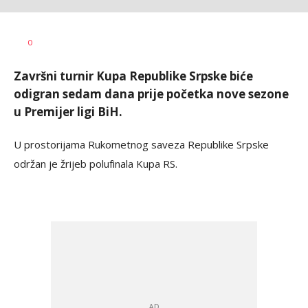
Bojan
AUTOR
0
Jakovljević
Završni turnir Kupa Republike Srpske biće
odigran sedam dana prije početka nove sezone
u Premijer ligi BiH.
U prostorijama Rukometnog saveza Republike Srpske
održan je žrijeb polufinala Kupa RS.