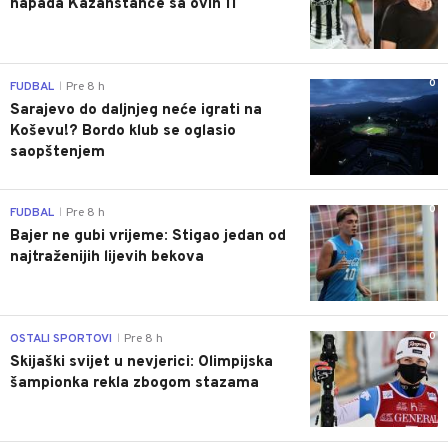
napada Kazahstance sa ovih 11
0
FUDBAL
Pre 8 h
|
Sarajevo do daljnjeg neće igrati na
Koševu!? Bordo klub se oglasio
saopštenjem
0
FUDBAL
Pre 8 h
|
Bajer ne gubi vrijeme: Stigao jedan od
najtraženijih lijevih bekova
0
OSTALI SPORTOVI
Pre 8 h
|
Skijaški svijet u nevjerici: Olimpijska
šampionka rekla zbogom stazama