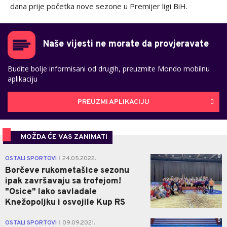
dana prije početka nove sezone u Premijer ligi BiH.
Naše vijesti ne morate da provjeravate
Budite bolje informisani od drugih, preuzmite Mondo mobilnu
aplikaciju
PREUZMI APLIKACIJU
MOŽDA ĆE VAS ZANIMATI
0
OSTALI SPORTOVI
24.05.2022.
|
Borčeve rukometašice sezonu
ipak završavaju sa trofejom!
"Osice" lako savladale
Knežopoljku i osvojile Kup RS
0
OSTALI SPORTOVI
09.09.2021.
|