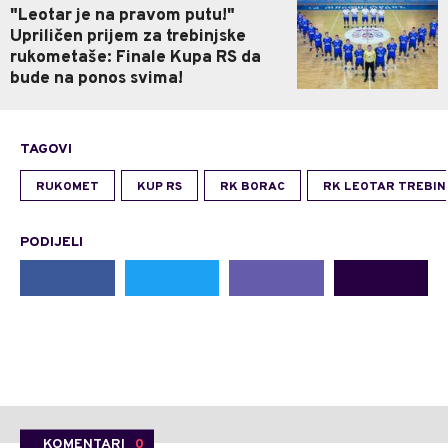
"Leotar je na pravom putu!"
Upriličen prijem za trebinjske
rukometaše: Finale Kupa RS da
bude na ponos svima!
TAGOVI
RUKOMET
KUP RS
RK BORAC
RK LEOTAR TREBIN
PODIJELI
KOMENTARI
0