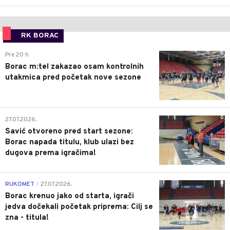
RK BORAC
0
Pre 20 h
Borac m:tel zakazao osam kontrolnih
utakmica pred početak nove sezone
0
27.07.2026.
Savić otvoreno pred start sezone:
Borac napada titulu, klub ulazi bez
dugova prema igračima!
0
RUKOMET
27.07.2026.
|
Borac krenuo jako od starta, igrači
jedva dočekali početak priprema: Cilj se
zna - titula!