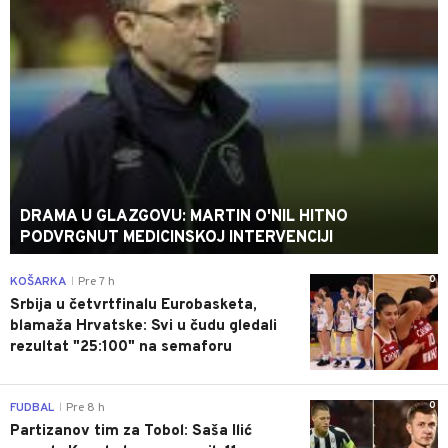
DRAMA U GLAZGOVU: MARTIN O'NIL HITNO
PODVRGNUT MEDICINSKOJ INTERVENCIJI
0
KOŠARKA
Pre 7 h
|
Srbija u četvrtfinalu Eurobasketa,
blamaža Hrvatske: Svi u čudu gledali
rezultat "25:100" na semaforu
0
FUDBAL
Pre 8 h
|
Partizanov tim za Tobol: Saša Ilić