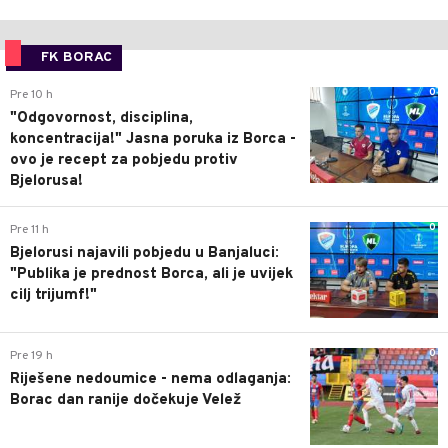
FK BORAC
0
Pre 10 h
"Odgovornost, disciplina,
koncentracija!" Jasna poruka iz Borca -
ovo je recept za pobjedu protiv
Bjelorusa!
0
Pre 11 h
Bjelorusi najavili pobjedu u Banjaluci:
"Publika je prednost Borca, ali je uvijek
cilj trijumf!"
0
Pre 19 h
Riješene nedoumice - nema odlaganja:
Borac dan ranije dočekuje Velež