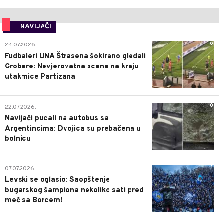
NAVIJAČI
0
24.07.2026.
Fudbaleri UNA Štrasena šokirano gledali
Grobare: Nevjerovatna scena na kraju
utakmice Partizana
0
22.07.2026.
Navijači pucali na autobus sa
Argentincima: Dvojica su prebačena u
bolnicu
1
07.07.2026.
Levski se oglasio: Saopštenje
bugarskog šampiona nekoliko sati pred
meč sa Borcem!