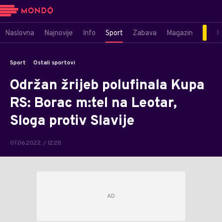
Naslovna
Najnovije
Info
Sport
Zabava
Magazin
M
Sport
Ostali sportovi
Održan žrijeb polufinala Kupa
RS: Borac m:tel na Leotar,
Sloga protiv Slavije
07.06.2022. / 12:28