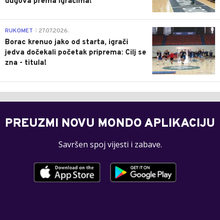
dugova prema igračima!
0
RUKOMET
27.07.2026.
|
Borac krenuo jako od starta, igrači
jedva dočekali početak priprema: Cilj se
zna - titula!
PREUZMI NOVU MONDO APLIKACIJU
Savršen spoj vijesti i zabave.