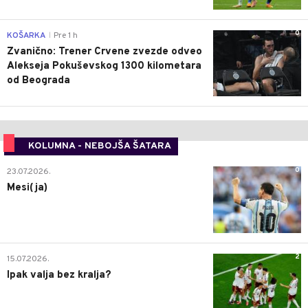
0
KOŠARKA
Pre 1 h
|
Zvanično: Trener Crvene zvezde odveo
Alekseja Pokuševskog 1300 kilometara
od Beograda
KOLUMNA - NEBOJŠA ŠATARA
0
23.07.2026.
Mesi(ja)
2
15.07.2026.
Ipak valja bez kralja?