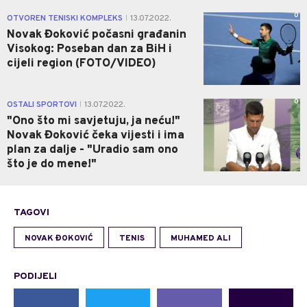
0
OTVOREN TENISKI KOMPLEKS
13.07.2022.
|
Novak Đoković počasni građanin
Visokog: Poseban dan za BiH i
cijeli region (FOTO/VIDEO)
0
OSTALI SPORTOVI
13.07.2022.
|
"Ono što mi savjetuju, ja neću!"
Novak Đoković čeka vijesti i ima
plan za dalje - "Uradio sam ono
što je do mene!"
TAGOVI
NOVAK ĐOKOVIĆ
TENIS
MUHAMED ALI
PODIJELI