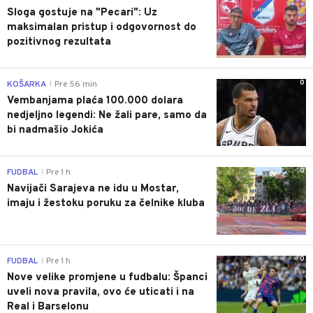
Sloga gostuje na "Pecari": Uz
maksimalan pristup i odgovornost do
pozitivnog rezultata
0
KOŠARKA
Pre 56 min
|
Vembanjama plaća 100.000 dolara
nedjeljno legendi: Ne žali pare, samo da
bi nadmašio Jokića
0
FUDBAL
Pre 1 h
|
Navijači Sarajeva ne idu u Mostar,
imaju i žestoku poruku za čelnike kluba
0
FUDBAL
Pre 1 h
|
Nove velike promjene u fudbalu: Španci
uveli nova pravila, ovo će uticati i na
Real i Barselonu