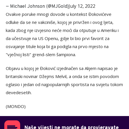
July 12, 2022
— Michael Johnson (@MJGold)
Ovakve poruke mnogi dovode u kontekst Đokovićeve
odluke da se ne vakciniše, kojoj je privržen i ovog ljeta,
kada zbog nje izvjesno neće moći da otputuje u Ameriku i
da učestvuje na US Openu, gdje bi bio prvi favorit za
osvajanje titule koja bi ga podigla na prvo mjesto na
"vječnoj listi" grend-slem šampiona.
Objavu u kojoj je Đoković izjednačen sa Alijem napisao je
britanski novinar Džejms Melvil, a onda se istim povodom
oglasio i jedan od najpopularnijih sportista na svijetu tokom
devedesetih.
(MONDO)
Naše vijesti ne morate da provjeravate