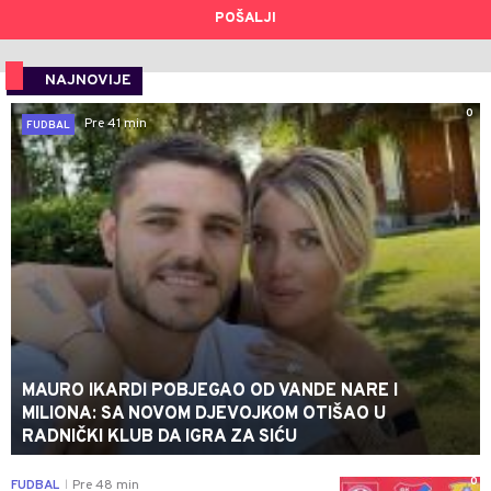
POŠALJI
NAJNOVIJE
0
Pre 41 min
FUDBAL
MAURO IKARDI POBJEGAO OD VANDE NARE I
MILIONA: SA NOVOM DJEVOJKOM OTIŠAO U
RADNIČKI KLUB DA IGRA ZA SIĆU
0
FUDBAL
Pre 48 min
|