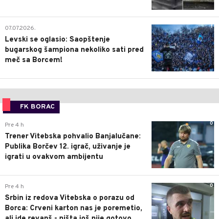
1
07.07.2026.
Levski se oglasio: Saopštenje
bugarskog šampiona nekoliko sati pred
meč sa Borcem!
FK BORAC
0
Pre 4 h
Trener Vitebska pohvalio Banjalučane:
Publika Borčev 12. igrač, uživanje je
igrati u ovakvom ambijentu
0
Pre 4 h
Srbin iz redova Vitebska o porazu od
Borca: Crveni karton nas je poremetio,
ali ide revanš - ništa još nije gotovo