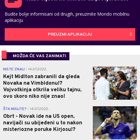
Budite bolje informisani od drugih, preuzmite Mondo mobilnu
aplikaciju
PREUZMI APLIKACIJU
MOŽDA ĆE VAS ZANIMATI
0
NISTE ZNALI
14.07.2022.
|
Kejt Midlton zabranili da gleda
Novaka na Vimbldonu!?
Vojvotkinja otkrila veliku tajnu,
ovo skoro niko nije znao!
0
ŠTA MISLITE?
14.07.2022.
|
Obrt - Novak ide na US open,
navijači su ubijeđeni u to nakon
misteriozne poruke Kirjosu!?