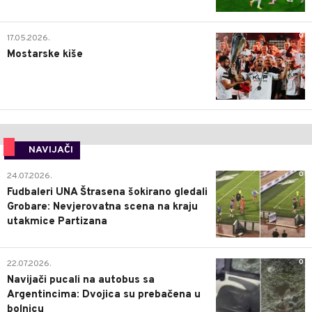
0
17.05.2026.
Mostarske kiše
NAVIJAČI
0
24.07.2026.
Fudbaleri UNA Štrasena šokirano gledali
Grobare: Nevjerovatna scena na kraju
utakmice Partizana
0
22.07.2026.
Navijači pucali na autobus sa
Argentincima: Dvojica su prebačena u
bolnicu