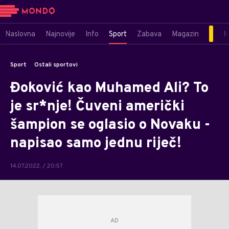
Naslovna
Najnovije
Info
Sport
Zabava
Magazin
M
Sport
Ostali sportovi
Đoković kao Muhamed Ali? To
je sr*nje! Čuveni američki
šampion se oglasio o Novaku -
napisao samo jednu riječ!
14.07.2022. / 20:57