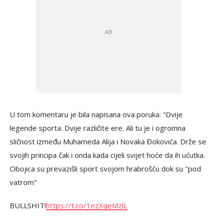
U tom komentaru je bila napisana ova poruka: "Dvije
legende sporta. Dvije različite ere. Ali tu je i ogromna
sličnost između Muhameda Alija i Novaka Đokovića. Drže se
svojih principa čak i onda kada cijeli svijet hoće da ih ućutka.
Obojica su prevazišli sport svojom hrabrošću dok su "pod
vatrom"
BULLSHIT!
https://t.co/1ezXqeMzlL