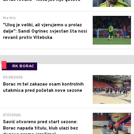
0
Pre 13 h
"Ulog je veliki, ali vjerujemo u prolaz
dalje": Sandi Ogrinec svjestan šta nosi
revanš protiv Vitebska
RK BORAC
0
05.08.2026.
Borac m:tel zakazao osam kontrolnih
utakmica pred početak nove sezone
0
27.07.2026.
Savić otvoreno pred start sezone:
Borac napada titulu, klub ulazi bez