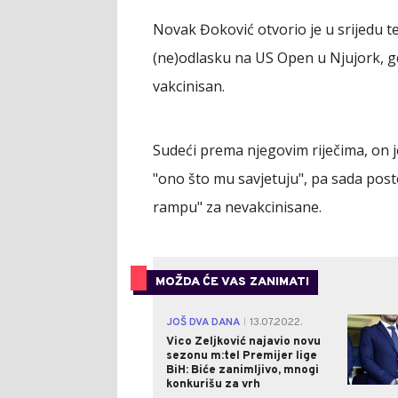
Novak Đoković otvorio je u srijedu t
(ne)odlasku na US Open u Njujork, gd
vakcinisan.
Sudeći prema njegovim riječima, on je
"ono što mu savjetuju", pa sada post
rampu" za nevakcinisane.
MOŽDA ĆE VAS ZANIMATI
JOŠ DVA DANA
13.07.2022.
|
Vico Zeljković najavio novu
sezonu m:tel Premijer lige
BiH: Biće zanimljivo, mnogi
konkurišu za vrh