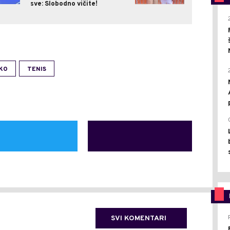
sve: Slobodno vičite!
KO
TENIS
SVI KOMENTARI