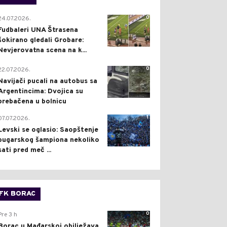
0
24.07.2026.
Fudbaleri UNA Štrasena
šokirano gledali Grobare:
Nevjerovatna scena na k...
0
22.07.2026.
Navijači pucali na autobus sa
Argentincima: Dvojica su
prebačena u bolnicu
1
07.07.2026.
Levski se oglasio: Saopštenje
bugarskog šampiona nekoliko
sati pred meč ...
FK BORAC
0
Pre 3 h
Borac u Mađarskoj obilježava