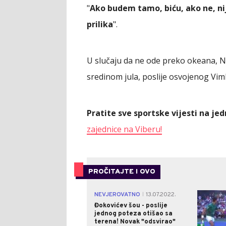
"
Ako budem tamo, biću, ako ne, ni
prilika
".
U slučaju da ne ode preko okeana, N
sredinom jula, poslije osvojenog Vim
Pratite sve sportske vijesti na j
zajednice na Viberu!
PROČITAJTE I OVO
NEVJEROVATNO
13.07.2022.
|
Đokovićev šou - poslije
jednog poteza otišao sa
terena! Novak "odsvirao"