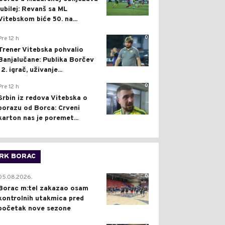
jubilej: Revanš sa ML
Vitebskom biće 50. na...
0
Pre 12 h
Trener Vitebska pohvalio
Banjalučane: Publika Borčev
12. igrač, uživanje...
0
Pre 12 h
Srbin iz redova Vitebska o
porazu od Borca: Crveni
karton nas je poremet...
RK BORAC
0
05.08.2026.
Borac m:tel zakazao osam
kontrolnih utakmica pred
početak nove sezone