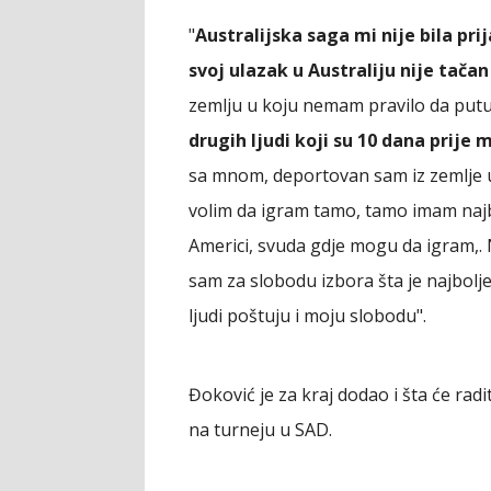
"
Australijska saga mi nije bila pri
svoj ulazak u Australiju nije tača
zemlju u koju nemam pravilo da putuj
drugih ljudi koji su 10 dana prije 
sa mnom, deportovan sam iz zemlje u k
volim da igram tamo, tamo imam najb
Americi, svuda gdje mogu da igram,. N
sam za slobodu izbora šta je najbolj
ljudi poštuju i moju slobodu".
Đoković je za kraj dodao i šta će rad
na turneju u SAD.