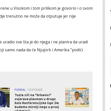
erene u Visokom i tom prilikom je govorio i o svom
je trenutno ne može da otputuje jer nije
 uradio sve šta je do njega i ne planira da uradi
oji samo nada da će Njujork i Amerika "podići
0
0
FUDBAL
13.07.2022.
|
Tuzla siti na "Grbavici"
ovjerava plasman u drugo
kolo Konferencijske lige: Da
budemo mirniji nego u prvoj