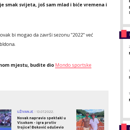
je smak svijeta, još sam mlad i biće vremena i
ovak bi mogao da završi sezonu "2022" već
bldona.
ednom mjestu, budite dio
Mondo sportske
1
1
UŽIVANJE
13.07.2022.
|
Novak napravio spektakl u
Visokom - igra protiv
trojice! Đoković oduševio