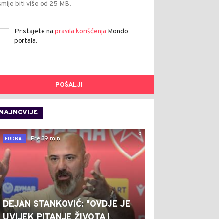
smije biti više od 25 MB.
Pristajete na
pravila korišćenja
Mondo
portala.
POŠALJI
NAJNOVIJE
0
Pre 39 min
FUDBAL
DEJAN STANKOVIĆ: "OVDJE JE
UVIJEK PITANJE ŽIVOTA I