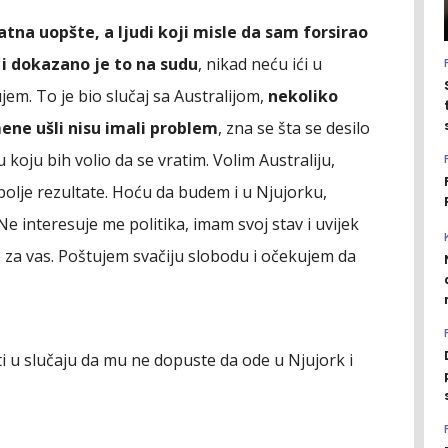
jatna uopšte, a ljudi koji misle da sam forsirao
n i dokazano je to na sudu
, nikad neću ići u
em. To je bio slučaj sa Australijom,
nekoliko
mene ušli nisu imali problem
, zna se šta se desilo
oju bih volio da se vratim. Volim Australiju,
olje rezultate. Hoću da budem i u Njujorku,
e interesuje me politika, imam svoj stav i uvijek
e za vas. Poštujem svačiju slobodu i očekujem da
iti u slučaju da mu ne dopuste da ode u Njujork i