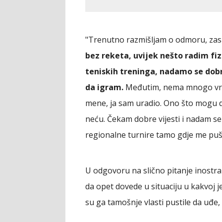
"Trenutno razmišljam o odmoru, zas
bez reketa, uvijek nešto radim fizi
teniskih treninga, nadamo se dob
da igram.
Međutim, nema mnogo vrem
mene, ja sam uradio. Ono što mogu da
neću. Čekam dobre vijesti i nadam se d
regionalne turnire tamo gdje me pušt
U odgovoru na slično pitanje inostra
da opet dovede u situaciju u kakvoj 
su ga tamošnje vlasti pustile da uđe