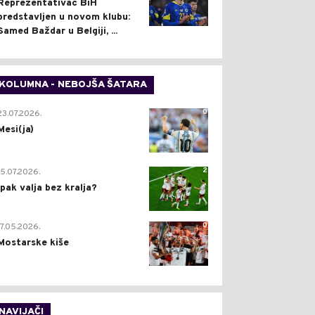
Reprezentativac BiH
predstavljen u novom klubu:
Samed Baždar u Belgiji, ...
KOLUMNA - NEBOJŠA ŠATARA
0
23.07.2026.
Mesi(ja)
2
15.07.2026.
Ipak valja bez kralja?
0
17.05.2026.
Mostarske kiše
NAVIJAČI