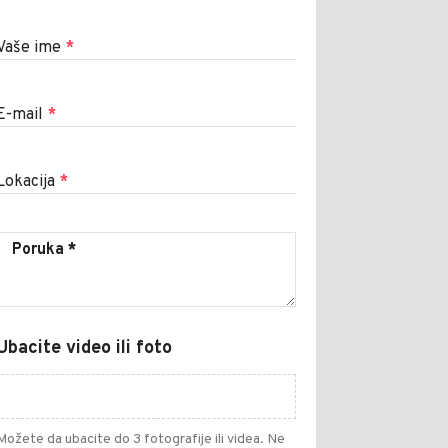
Vaše ime
*
E-mail
*
Lokacija
*
Ubacite video ili foto
Možete da ubacite do 3 fotografije ili videa. Ne