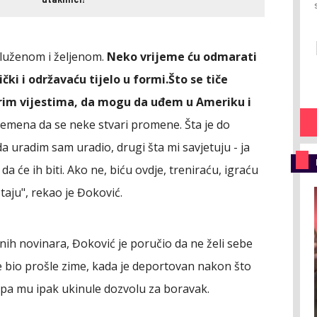
utakmici!
luženom i željenom.
Neko vrijeme ću odmarati
čki i održavaću tijelo u formi.
Što se tiče
rim vijestima, da mogu da uđem u Ameriku i
ena da se neke stvari promene. Šta je do
 uradim sam uradio, drugi šta mi savjetuju - ja
a će ih biti. Ako ne, biću ovdje, treniraću, igraću
aju", rekao je Đoković.
nih novinara, Đoković je poručio da ne želi sebe
je bio prošle zime, kada je deportovan nakon što
, pa mu ipak ukinule dozvolu za boravak.