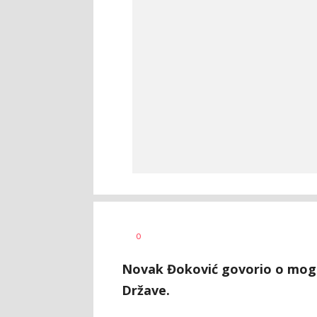
Dragan
AUTOR
0
Šutvić
Novak Đoković govorio o mogu
Države.