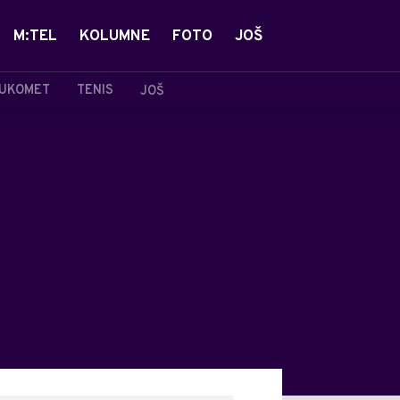
M:TEL
KOLUMNE
FOTO
JOŠ
UKOMET
TENIS
JOŠ