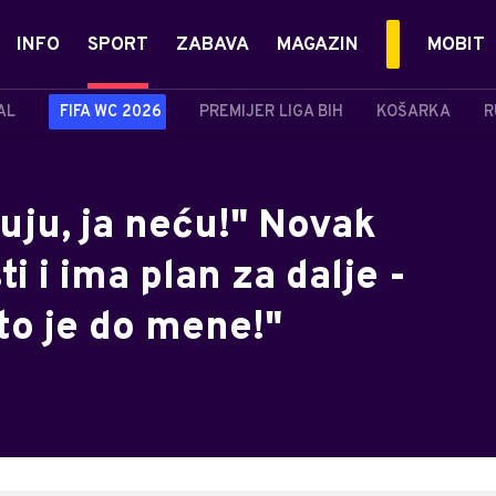
INFO
SPORT
ZABAVA
MAGAZIN
MOBIT
AL
FIFA WC 2026
PREMIJER LIGA BIH
KOŠARKA
R
uju, ja neću!" Novak
i i ima plan za dalje -
to je do mene!"