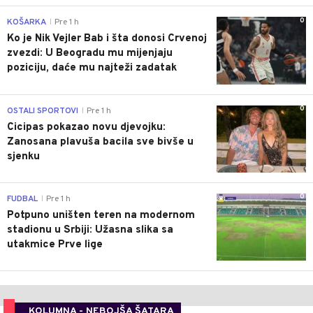
0
KOŠARKA
Pre 1 h
|
Ko je Nik Vejler Bab i šta donosi Crvenoj
zvezdi: U Beogradu mu mijenjaju
poziciju, daće mu najteži zadatak
0
OSTALI SPORTOVI
Pre 1 h
|
Cicipas pokazao novu djevojku:
Zanosana plavuša bacila sve bivše u
sjenku
0
FUDBAL
Pre 1 h
|
Potpuno uništen teren na modernom
stadionu u Srbiji: Užasna slika sa
utakmice Prve lige
KOLUMNA - NEBOJŠA ŠATARA