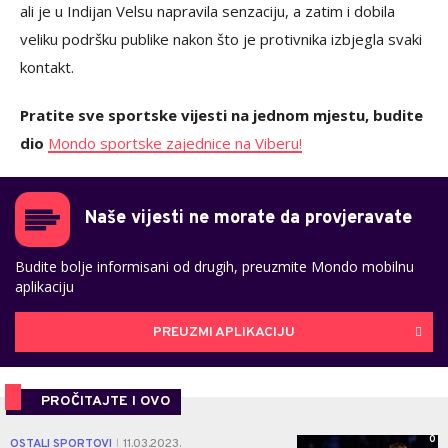
ali je u Indijan Velsu napravila senzaciju, a zatim i dobila
veliku podršku publike nakon što je protivnika izbjegla svaki
kontakt.
Pratite sve sportske vijesti na jednom mjestu, budite
dio
Mondo sportske zajednice na Viberu!
Naše vijesti ne morate da provjeravate
Budite bolje informisani od drugih, preuzmite Mondo mobilnu
aplikaciju
PREUZMI APLIKACIJU
PROČITAJTE I OVO
0
OSTALI SPORTOVI
11.03.2023.
|