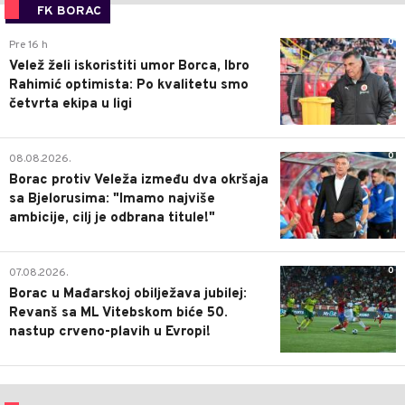
FK BORAC
0
Pre 16 h
Velež želi iskoristiti umor Borca, Ibro
Rahimić optimista: Po kvalitetu smo
četvrta ekipa u ligi
0
08.08.2026.
Borac protiv Veleža između dva okršaja
sa Bjelorusima: "Imamo najviše
ambicije, cilj je odbrana titule!"
0
07.08.2026.
Borac u Mađarskoj obilježava jubilej:
Revanš sa ML Vitebskom biće 50.
nastup crveno-plavih u Evropi!