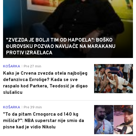
"ZVEZDA JE BOLJI TIM OD HAPOELA": BOŠKO
ĐUROVSKU POZVAO NAVIJAČE NA MARAKANU
PROTIV IZRAELACA
0
KOŠARKA
Pre 27 min
|
Kako je Crvena zvezda otela najboljeg
defanzivca Evrolige? Kada se sve
raspalo kod Parkera, Teodosić je digao
slušalicu
0
KOŠARKA
Pre 39 min
|
"To da pitam Crnogorca od 140 kg
mišića?": NBA superstar nije smio da
pisne kad je vidio Nikolu