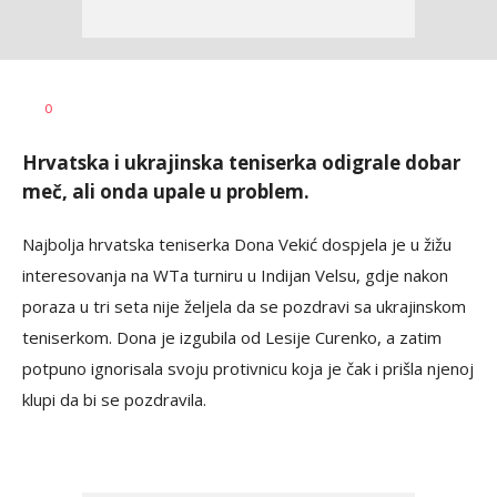
Dragan
AUTOR
0
Šutvić
Hrvatska i ukrajinska teniserka odigrale dobar
meč, ali onda upale u problem.
Najbolja hrvatska teniserka Dona Vekić dospjela je u žižu
interesovanja na WTa turniru u Indijan Velsu, gdje nakon
poraza u tri seta nije željela da se pozdravi sa ukrajinskom
teniserkom. Dona je izgubila od Lesije Curenko, a zatim
potpuno ignorisala svoju protivnicu koja je čak i prišla njenoj
klupi da bi se pozdravila.