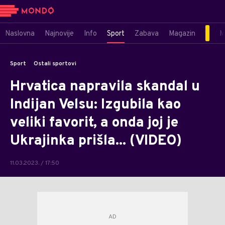
Naslovna
Najnovije
Info
Sport
Zabava
Magazin
M
Sport
Ostali sportovi
Hrvatica napravila skandal u
Indijan Velsu: Izgubila kao
veliki favorit, a onda joj je
Ukrajinka prišla... (VIDEO)
11.03.2023. / 17:50