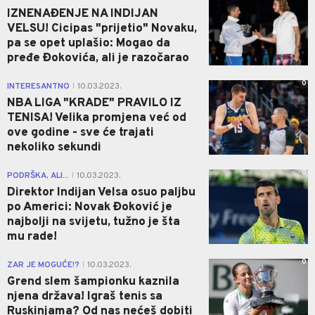
IZNENAĐENJE NA INDIJAN
VELSU! Cicipas "prijetio" Novaku,
pa se opet uplašio: Mogao da
pređe Đokovića, ali je razočarao
0
INTERESANTNO
10.03.2023.
|
NBA LIGA "KRADE" PRAVILO IZ
TENISA! Velika promjena već od
ove godine - sve će trajati
nekoliko sekundi
0
PODRŠKA, ALI...
10.03.2023.
|
Direktor Indijan Velsa osuo paljbu
po Americi: Novak Đoković je
najbolji na svijetu, tužno je šta
mu rade!
0
ZAR JE MOGUĆE!?
10.03.2023.
|
Grend slem šampionku kaznila
njena država! Igraš tenis sa
Ruskinjama? Od nas nećeš dobiti