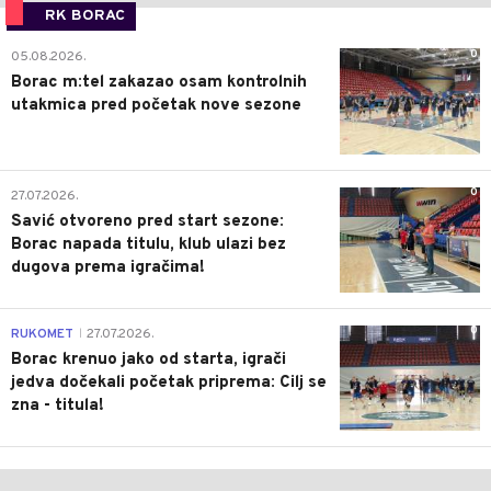
RK BORAC
0
05.08.2026.
Borac m:tel zakazao osam kontrolnih
utakmica pred početak nove sezone
0
27.07.2026.
Savić otvoreno pred start sezone:
Borac napada titulu, klub ulazi bez
dugova prema igračima!
0
RUKOMET
27.07.2026.
|
Borac krenuo jako od starta, igrači
jedva dočekali početak priprema: Cilj se
zna - titula!