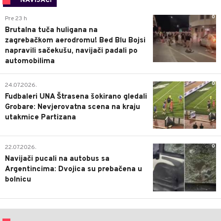
NAVIJAČI
0
Pre 23 h
Brutalna tuča huligana na
zagrebačkom aerodromu! Bed Blu Bojsi
napravili sačekušu, navijači padali po
automobilima
0
24.07.2026.
Fudbaleri UNA Štrasena šokirano gledali
Grobare: Nevjerovatna scena na kraju
utakmice Partizana
0
22.07.2026.
Navijači pucali na autobus sa
Argentincima: Dvojica su prebačena u
bolnicu