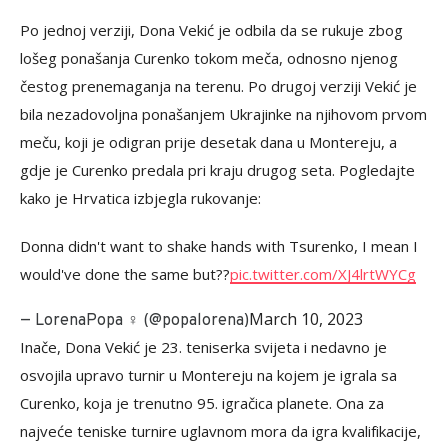
Po jednoj verziji, Dona Vekić je odbila da se rukuje zbog
lošeg ponašanja Curenko tokom meča, odnosno njenog
čestog prenemaganja na terenu. Po drugoj verziji Vekić je
bila nezadovoljna ponašanjem Ukrajinke na njihovom prvom
meču, koji je odigran prije desetak dana u Montereju, a
gdje je Curenko predala pri kraju drugog seta. Pogledajte
kako je Hrvatica izbjegla rukovanje:
Donna didn't want to shake hands with Tsurenko, I mean I
would've done the same but??
pic.twitter.com/XJ4lrtWYCg
March 10, 2023
— LorenaPopa ️‍♀️ (@popalorena)
Inače, Dona Vekić je 23. teniserka svijeta i nedavno je
osvojila upravo turnir u Montereju na kojem je igrala sa
Curenko, koja je trenutno 95. igračica planete. Ona za
najveće teniske turnire uglavnom mora da igra kvalifikacije,