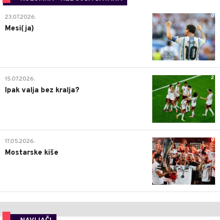
0
23.07.2026.
Mesi(ja)
2
15.07.2026.
Ipak valja bez kralja?
0
17.05.2026.
Mostarske kiše