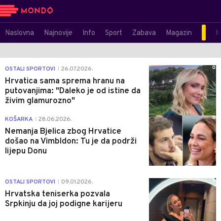
Naslovna
Najnovije
Info
Sport
Zabava
Magazin
M
0
OSTALI SPORTOVI
26.07.2026.
|
Hrvatica sama sprema hranu na
putovanjima: "Daleko je od istine da
živim glamurozno"
0
KOŠARKA
28.06.2026.
|
Nemanja Bjelica zbog Hrvatice
došao na Vimbldon: Tu je da podrži
lijepu Donu
0
OSTALI SPORTOVI
09.01.2026.
|
Hrvatska teniserka pozvala
Srpkinju da joj podigne karijeru