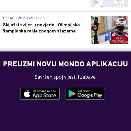
0
OSTALI SPORTOVI
Pre 6 h
|
Skijaški svijet u nevjerici: Olimpijska
šampionka rekla zbogom stazama
PREUZMI NOVU MONDO APLIKACIJU
Savršen spoj vijesti i zabave.