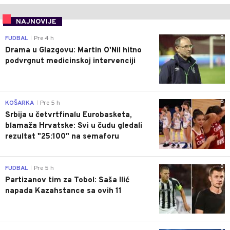
NAJNOVIJE
0
FUDBAL
Pre 4 h
|
Drama u Glazgovu: Martin O'Nil hitno
podvrgnut medicinskoj intervenciji
0
KOŠARKA
Pre 5 h
|
Srbija u četvrtfinalu Eurobasketa,
blamaža Hrvatske: Svi u čudu gledali
rezultat "25:100" na semaforu
0
FUDBAL
Pre 5 h
|
Partizanov tim za Tobol: Saša Ilić
napada Kazahstance sa ovih 11