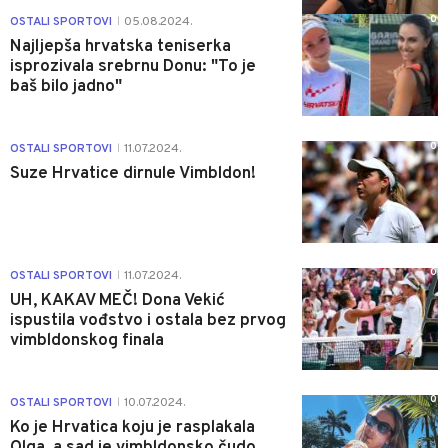
0
OSTALI SPORTOVI
05.08.2024.
|
Najljepša hrvatska teniserka
isprozivala srebrnu Donu: "To je
baš bilo jadno"
0
OSTALI SPORTOVI
11.07.2024.
|
Suze Hrvatice dirnule Vimbldon!
0
OSTALI SPORTOVI
11.07.2024.
|
UH, KAKAV MEČ! Dona Vekić
ispustila vođstvo i ostala bez prvog
vimbldonskog finala
0
OSTALI SPORTOVI
10.07.2024.
|
Ko je Hrvatica koju je rasplakala
Olga, a sad je vimbldonsko čudo