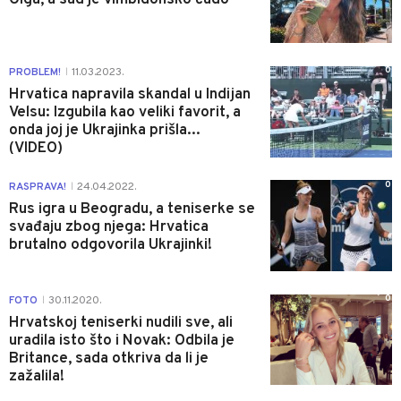
0
PROBLEM!
11.03.2023.
|
Hrvatica napravila skandal u Indijan
Velsu: Izgubila kao veliki favorit, a
onda joj je Ukrajinka prišla...
(VIDEO)
0
RASPRAVA!
24.04.2022.
|
Rus igra u Beogradu, a teniserke se
svađaju zbog njega: Hrvatica
brutalno odgovorila Ukrajinki!
0
FOTO
30.11.2020.
|
Hrvatskoj teniserki nudili sve, ali
uradila isto što i Novak: Odbila je
Britance, sada otkriva da li je
zažalila!