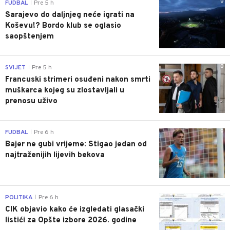
0
FUDBAL
Pre 5 h
|
Sarajevo do daljnjeg neće igrati na
Koševu!? Bordo klub se oglasio
saopštenjem
0
SVIJET
Pre 5 h
|
Francuski strimeri osuđeni nakon smrti
muškarca kojeg su zlostavljali u
prenosu uživo
0
FUDBAL
Pre 6 h
|
Bajer ne gubi vrijeme: Stigao jedan od
najtraženijih lijevih bekova
0
POLITIKA
Pre 6 h
|
CIK objavio kako će izgledati glasački
listići za Opšte izbore 2026. godine