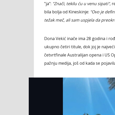
"ja":
"Znači, tekilu ću u venu sipati"
, 
bila bolja od Kineskinje:
"Ovo je defin
težak meč, ali sam uspjela da preokr
Dona Vekić inače ima 28 godina i rođen
ukupno četiri titule, dok joj je najv
četvrtfinale Australijan opena i US O
pažnju medija, još od kada se pojavila