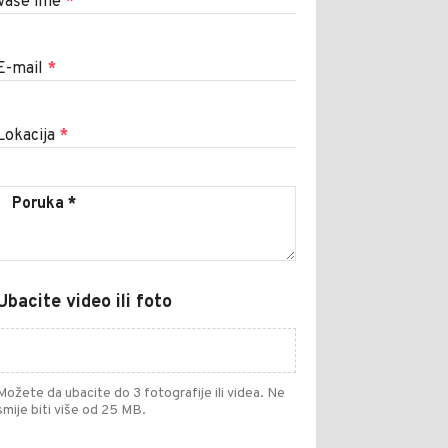
Vaše ime
*
E-mail
*
Lokacija
*
Ubacite video ili foto
Možete da ubacite do 3 fotografije ili videa. Ne
smije biti više od 25 MB.