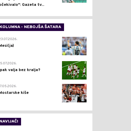
očekivalo": Gazeta tv...
KOLUMNA - NEBOJŠA ŠATARA
0
23.07.2026.
Mesi(ja)
2
15.07.2026.
Ipak valja bez kralja?
0
17.05.2026.
Mostarske kiše
NAVIJAČI