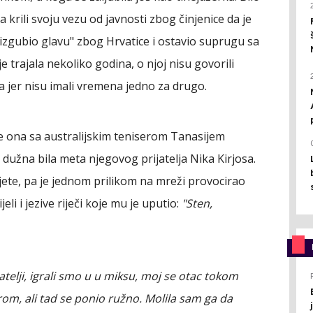
 krili svoju vezu od javnosti zbog činjenice da je
 "izgubio glavu" zbog Hrvatice i ostavio suprugu sa
trajala nekoliko godina, o njoj nisu govorili
 jer nisu imali vremena jedno za drugo.
 je ona sa australijskim teniserom Tanasijem
 dužna bila meta njegovog prijatelja Nika Kirjosa.
jete, pa je jednom prilikom na mreži provocirao
eli i jezive riječi koje mu je uputio:
"Sten,
telji, igrali smo u u miksu, moj se otac tokom
rom, ali tad se ponio ružno. Molila sam ga da