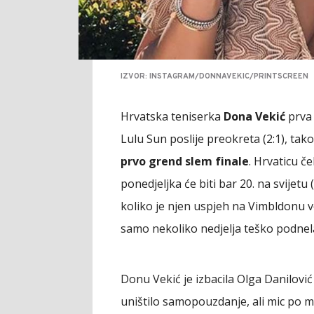
IZVOR: INSTAGRAM/DONNAVEKIC/PRINTSCREEN
Hrvatska teniserka
Dona Vekić
prva 
Lulu Sun poslije preokreta (2:1), tak
prvo grend slem finale
. Hrvaticu č
ponedjeljka će biti bar 20. na svijet
koliko je njen uspjeh na Vimbldonu ve
samo nekoliko nedjelja teško podnel
Donu Vekić je izbacila Olga Danilović 
uništilo samopouzdanje, ali mic po m