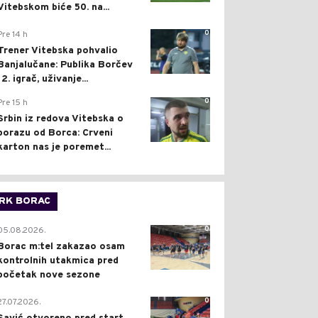
Vitebskom biće 50. na...
0
Pre 14 h
Trener Vitebska pohvalio
Banjalučane: Publika Borčev
12. igrač, uživanje...
0
Pre 15 h
Srbin iz redova Vitebska o
porazu od Borca: Crveni
karton nas je poremet...
RK BORAC
0
05.08.2026.
Borac m:tel zakazao osam
kontrolnih utakmica pred
početak nove sezone
0
27.07.2026.