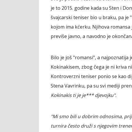
je to 2015. godine kada su Sten i Dona
švajcarski teniser bio u braku, pa je
kojom ima kćerku. Njihova romansa je 
previše javno, a navodno je okončana
Bilo je još "romansi", a najpoznatija
Kokinakisem, zbog čega je ni kriva ni
Kontroverzni teniser ponio se kao di
Stena Vavrinku, pa su svi mediji prenij
Kokinakis ti je je*** djevojku".
"Mi smo bili u dobrim odnosima, prija
turnira često druži s njegovim trene