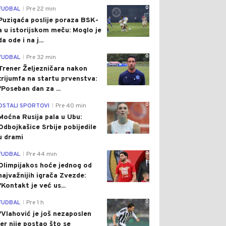
0
FUDBAL
Pre 22 min
|
Puzigaća poslije poraza BSK-
a u istorijskom meču: Moglo je
da ode i na j...
0
FUDBAL
Pre 32 min
|
Trener Željezničara nakon
trijumfa na startu prvenstva:
"Poseban dan za ...
0
OSTALI SPORTOVI
Pre 40 min
|
Moćna Rusija pala u Ubu:
Odbojkašice Srbije pobijedile
u drami
0
FUDBAL
Pre 44 min
|
Olimpijakos hoće jednog od
najvažnijih igrača Zvezde:
"Kontakt je već us...
0
FUDBAL
Pre 1 h
|
"Vlahović je još nezaposlen
jer nije postao što se