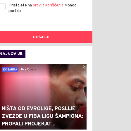
Pristajete na
pravila korišćenja
Mondo
portala.
POŠALJI
NAJNOVIJE
0
Pre 8 min
KOŠARKA
NIŠTA OD EVROLIGE, POSLIJE
ZVEZDE U FIBA LIGU ŠAMPIONA:
PROPALI PROJEKAT...