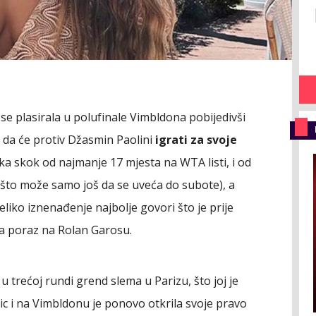
se plasirala u polufinale Vimbldona pobijedivši
o da će protiv Džasmin Paolini
igrati za svoje
eka skok od najmanje 17 mjesta na WTA listi, i od
u (što može samo još da se uveća do subote), a
liko iznenađenje najbolje govori što je prije
a poraz na Rolan Garosu.
u trećoj rundi grend slema u Parizu, što joj je
ic i na Vimbldonu je ponovo otkrila svoje pravo