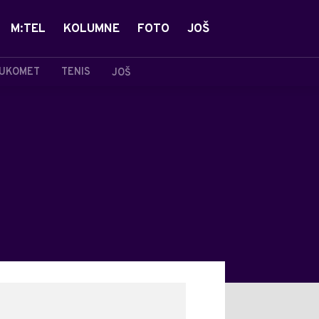
M:TEL
KOLUMNE
FOTO
JOŠ
UKOMET
TENIS
JOŠ