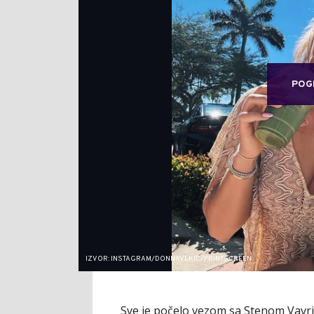
POG
IZVOR: INSTAGRAM/DONNAVEKIC/PRINTSCREEN
Sve je počelo vezom sa Stenom Vavrin