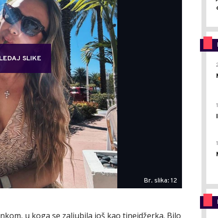
LEDAJ SLIKE
Br. slika: 12
kom, u koga se zaljubila još kao tinejdžerka. Bilo