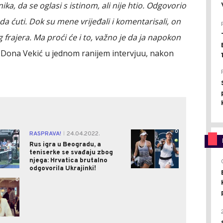
a, da se oglasi s istinom, ali nije htio. Odgovorio
a ćuti. Dok su mene vrijeđali i komentarisali, on
 frajera. Ma proći će i to, važno je da ja napokon
je Dona Vekić u jednom ranijem intervjuu, nakon
0
0
RASPRAVA!
24.04.2022.
|
Rus igra u Beogradu, a
teniserke se svađaju zbog
njega: Hrvatica brutalno
odgovorila Ukrajinki!
0