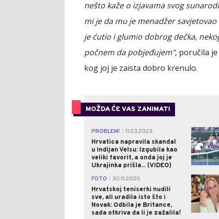
nešto kaže o izjavama svog sunarodnik
mi je da mu je menadžer savjetovao d
je ćutio i glumio dobrog dečka, nekog
počnem da pobjeđujem"
, poručila 
kog joj je zaista dobro krenulo.
MOŽDA ĆE VAS ZANIMATI
PROBLEM!
11.03.2023.
|
Hrvatica napravila skandal
u Indijan Velsu: Izgubila kao
veliki favorit, a onda joj je
Ukrajinka prišla... (VIDEO)
FOTO
30.11.2020.
|
Hrvatskoj teniserki nudili
sve, ali uradila isto što i
Novak: Odbila je Britance,
sada otkriva da li je zažalila!