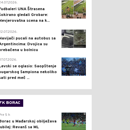
0
24.07.2026.
Fudbaleri UNA Štrasena
šokirano gledali Grobare:
Nevjerovatna scena na k...
0
22.07.2026.
Navijači pucali na autobus sa
Argentincima: Dvojica su
prebačena u bolnicu
1
07.07.2026.
Levski se oglasio: Saopštenje
bugarskog šampiona nekoliko
sati pred meč ...
FK BORAC
0
Pre 5 h
Borac u Mađarskoj obilježava
jubilej: Revanš sa ML