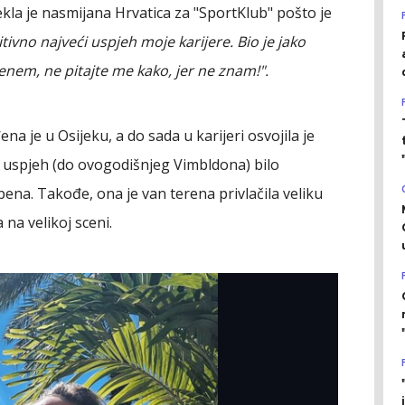
rekla je nasmijana Hrvatica za "SportKlub" pošto je
itivno najveći uspjeh moje karijere. Bio je jako
enem, ne pitajte me kako, jer ne znam!".
a je u Osijeku, a do sada u karijeri osvojila je
eći uspjeh (do ovogodišnjeg Vimbldona) bilo
pena. Takođe, ona je van terena privlačila veliku
 na velikoj sceni.