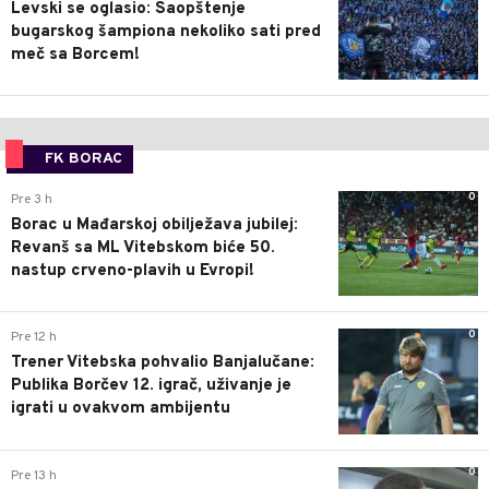
Levski se oglasio: Saopštenje
bugarskog šampiona nekoliko sati pred
meč sa Borcem!
FK BORAC
0
Pre 3 h
Borac u Mađarskoj obilježava jubilej:
Revanš sa ML Vitebskom biće 50.
nastup crveno-plavih u Evropi!
0
Pre 12 h
Trener Vitebska pohvalio Banjalučane:
Publika Borčev 12. igrač, uživanje je
igrati u ovakvom ambijentu
0
Pre 13 h