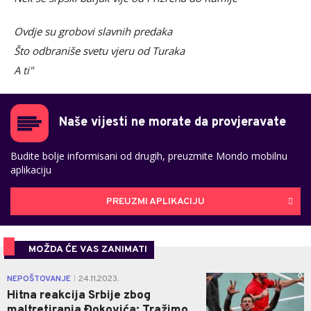
Ovdje su grobovi slavnih predaka
Što odbraniše svetu vjeru od Turaka
A ti"
Naše vijesti ne morate da provjeravate
Budite bolje informisani od drugih, preuzmite Mondo mobilnu
aplikaciju
PREUZMI APLIKACIJU
MOŽDA ĆE VAS ZANIMATI
0
NEPOŠTOVANJE
24.11.2023.
|
Hitna reakcija Srbije zbog
maltretiranja Đokovića: Tražimo