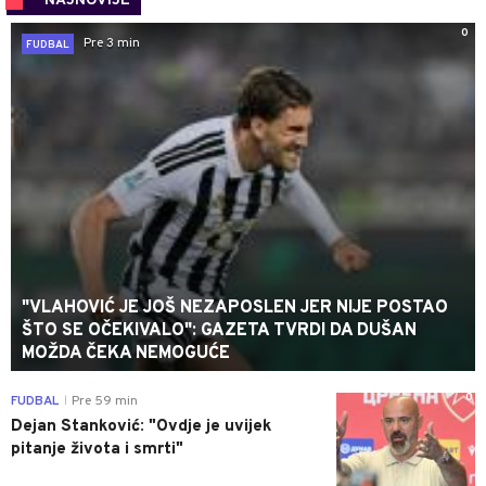
NAJNOVIJE
0
Pre 3 min
FUDBAL
"VLAHOVIĆ JE JOŠ NEZAPOSLEN JER NIJE POSTAO
ŠTO SE OČEKIVALO": GAZETA TVRDI DA DUŠAN
MOŽDA ČEKA NEMOGUĆE
0
FUDBAL
Pre 59 min
|
Dejan Stanković: "Ovdje je uvijek
pitanje života i smrti"