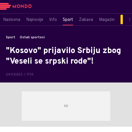
Naslovna
Najnovije
Info
Sport
Zabava
Magazin
M
Sport
Ostali sportovi
"Kosovo" prijavilo Srbiju zbog
"Veseli se srpski rode"!
24.11.2023. / 17:13