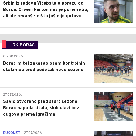
Srbin iz redova Vitebska o porazu od
Borca: Crveni karton nas je poremetio,
ali ide revanš - ništa još nije gotovo
RK BORAC
0
05.08.2026.
Borac m:tel zakazao osam kontrolnih
utakmica pred početak nove sezone
0
27.07.2026.
Savić otvoreno pred start sezone:
Borac napada titulu, klub ulazi bez
dugova prema igračima!
0
RUKOMET
27.07.2026.
|