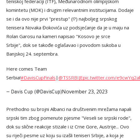
teniskoj federaciji (ITF), Međunarodnom olimpijskom
komintetu (MOK) i drugim relevantnim institucijama. Dodaje
se i da ovo nije prvi "prestup" (!?) najboljeg srpskog
tenisera Novaka Đokovića uz podsjećanje da je u maju na
Rolan Garosu na kameri napisao "Kosovo je srce
Srbije", dok se takođe oglašavao i povodom sukoba u
Banjskoj 24. septembra.
Here comes Team
Serbia!
#DavisCupFinals
|
@TSSRBIJE
pic.twitter.com/e9cwYq2
November 23, 2023
— Davis Cup (@DavisCup)
Prethodno su brojni Albanci na društvenim mrežama napali
srpski tim zbog pomenute pjesme "Veseli se srpski rode",
dok su slične reakcije stizale i iz Crne Gore, Austrije... Ovo
su riječi pesme uz koju su izašli teniseri Srbije, a koja je