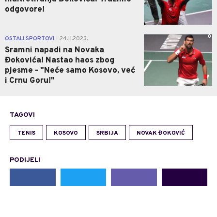
odgovore!
0
OSTALI SPORTOVI
24.11.2023.
|
Sramni napadi na Novaka
Đokovića! Nastao haos zbog
pjesme - "Neće samo Kosovo, već
i Crnu Goru!"
TAGOVI
TENIS
KOSOVO
SRBIJA
NOVAK ĐOKOVIĆ
PODIJELI