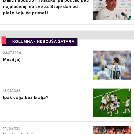
Dalić napustio Hrvatsku, pa postao peti
najplaćeniji na svetu: Staje dah od
plate koju će primati
KOLUMNA - NEBOJŠA ŠATARA
0
23.07.2026.
Mesi(ja)
2
15.07.2026.
Ipak valja bez kralja?
0
17.05.2026.