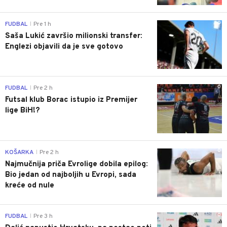
0
FUDBAL
Pre 1 h
|
Saša Lukić završio milionski transfer:
Englezi objavili da je sve gotovo
0
FUDBAL
Pre 2 h
|
Futsal klub Borac istupio iz Premijer
lige BiH!?
0
KOŠARKA
Pre 2 h
|
Najmučnija priča Evrolige dobila epilog:
Bio jedan od najboljih u Evropi, sada
kreće od nule
0
FUDBAL
Pre 3 h
|