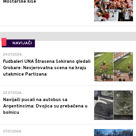
Mostarske kiše
NAVIJAČI
0
24.07.2026.
Fudbaleri UNA Štrasena šokirano gledali
Grobare: Nevjerovatna scena na kraju
utakmice Partizana
0
22.07.2026.
Navijači pucali na autobus sa
Argentincima: Dvojica su prebačena u
bolnicu
1
07.07.2026.