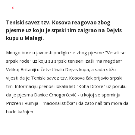
Goran
AUTOR
0
Arbutina
Teniski savez tzv. Kosova reagovao zbog
pjesme uz koju je srpski tim zaigrao na Dejvis
kupu u Malagi.
Mnogo bure u javnosti podiglo se zbog pjesme "Veseli se
srpski rode" uz koju su srpski teniseri izašli "na megdan"
Velikoj Britaniji u četvrtfinalu Dejvis kupa, a sada stižu
vijesti da je Teniski savez tzv. Kosova čak prijavio srpski
tim. Informaciju prenosi lokalni list "Koha Ditore" uz poruku
da je pjesma Danice Crnogorčević - u kojoj se spominju
Prizren i Rumija - "nacionalistička" i da zato naš tim mora da
bude kažnjen.