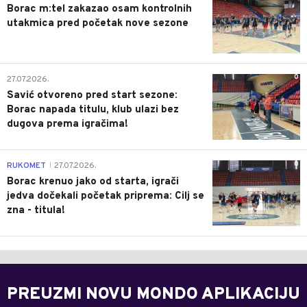
Borac m:tel zakazao osam kontrolnih
utakmica pred početak nove sezone
0
27.07.2026.
Savić otvoreno pred start sezone:
Borac napada titulu, klub ulazi bez
dugova prema igračima!
0
RUKOMET
27.07.2026.
|
Borac krenuo jako od starta, igrači
jedva dočekali početak priprema: Cilj se
zna - titula!
PREUZMI NOVU MONDO APLIKACIJU