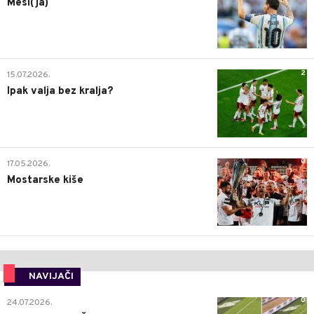
Mesi(ja)
2
15.07.2026.
Ipak valja bez kralja?
0
17.05.2026.
Mostarske kiše
NAVIJAČI
0
24.07.2026.