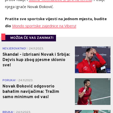
njega igraće Novak Đoković.
Pratite sve sportske vijesti na jednom mjestu, budite
dio
Mondo sportske zajednice na Viberu!
MOŽDA ĆE VAS ZANIMATI
0
NEVJEROVATNO!
24.11.2023.
|
Skandal - izbrisani Novak i Srbija:
Dejvis kup zbog pjesme sklonio
sve!
0
PORUKA!
24.11.2023.
|
Novak Đoković odgovorio
bahatim navijačima: Tražim
samo minimum od vas!
0
BRUKA!
24.11.2023.
|