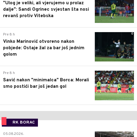
"Ulog je veliki, ali vjerujemo u prolaz
dalje": Sandi Ogrinec svjestan šta nosi
revanš protiv Vitebska
0
Pre 8 h
Vinko Marinović otvoreno nakon
pobjede: Ostaje žal za bar još jednim
golom
0
Pre 8 h
Savić nakon "minimalca" Borca: Morali
smo postići bar još jedan gol
RK BORAC
0
05.08.2026.