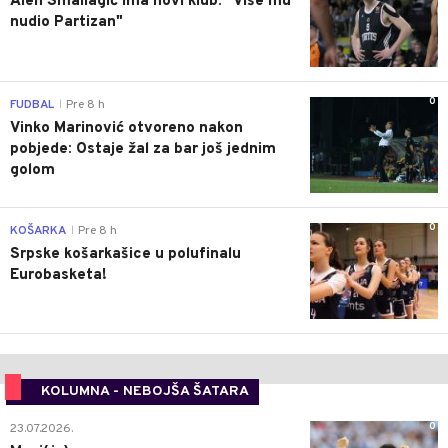
Alen Smailagić ima novi klub: "Više mu
nudio Partizan"
0
FUDBAL
Pre 8 h
|
Vinko Marinović otvoreno nakon
pobjede: Ostaje žal za bar još jednim
golom
0
KOŠARKA
Pre 8 h
|
Srpske košarkašice u polufinalu
Eurobasketa!
KOLUMNA - NEBOJŠA ŠATARA
0
23.07.2026.