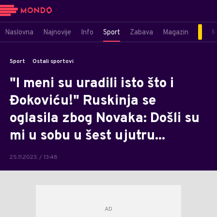
Naslovna
Najnovije
Info
Sport
Zabava
Magazin
M
Sport
Ostali sportovi
"I meni su uradili isto što i
Đokoviću!" Ruskinja se
oglasila zbog Novaka: Došli su
mi u sobu u šest ujutru...
25.11.2023. / 13:48