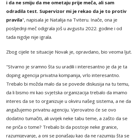
i da ne smiju da me ometaju prije meča, ali sam
odradila test. Supervizor mi je rekao da je to protiv
pravila
", napisala je Natalija na Tviteru. Inače, ona je
posljednji meč odigrala još u avgustu 2022. godine i od
tada nigdje nije igrala.
Zbog cijele te situacije Novak je, opravdano, bio veoma ljut.
"Stvarno je sramno šta su uradili i interesantno je da je ta
doping agencija privatna kompanija, vrlo interesantno.
Trebalo bi možda malo da se povede diskusija na tu temu,
da li bismo mi kao svjetska organizacija trebalo da imamo
interes da se to organizuje u okviru našeg sistema, a ne da
angažujemo privatnu agenciju. Vjerovatno će se ovo
dodatno tumačiti, ali uvijek neke tabu teme, a zašto da se
ne priča o tome? Trebalo bi da postoje neke granice,
razumijevanje, a oni se ponašaju kao da ne razumiju šta se