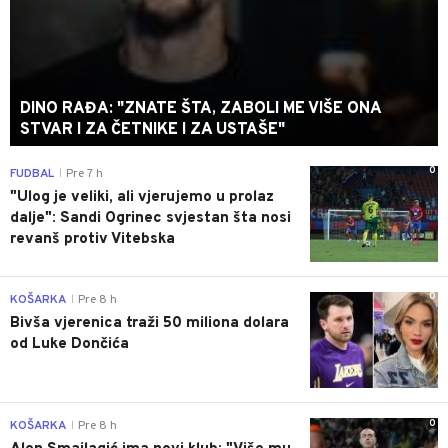
DINO RAĐA: "ZNATE ŠTA, ZABOLI ME VIŠE ONA
STVAR I ZA ČETNIKE I ZA USTAŠE"
0
FUDBAL
Pre 7 h
|
"Ulog je veliki, ali vjerujemo u prolaz
dalje": Sandi Ogrinec svjestan šta nosi
revanš protiv Vitebska
0
KOŠARKA
Pre 8 h
|
Bivša vjerenica traži 50 miliona dolara
od Luke Dončića
0
KOŠARKA
Pre 8 h
|