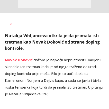
Dragan
AUTOR
0
Šutvić
Natalija Vihljanceva otkrila je da je imala isti
tretman kao Novak Đoković od strane doping
kontrole.
Novak Đoković
doživio je najveću neprijatnost u karijeri i
skandalozan tretman kada je od njega traženo da uradi
doping kontrolu prije meča. Bilo je to uoči duela sa
Kameronom Norijem u Dejvis kupu, a sada se javila i bivša
ruska teniserka koja tvrdi da je imala isti tretman. U pitanju
je Natalija Vihljanceva (26).