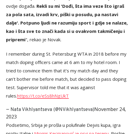
ovdje događa.
Rekli su mi 'Dođi, šta ima veze što igraš
za pola sata, izvadi krv, piški u posudu, pa nastavi
dalje'. Potpuno ljudi ne razumiju sport i gdje se nalaze,
kao i šta sve to znači kada si u ovakvom takmičenju i
pripremi
", rekao je Novak.
I remember during St. Petersburg WTA in 2018 before my
match doping officers came at 6 am to my hotel room. I
tried to convince them that it’s my match day and they
can’t bother me before match, but decided to pass doping
test. Supervisor told me that it was against
rules.
https://t.co/eSs8hNgUkT
November 24,
— Nata Vikhlyantseva (@NVikhlyantseva)
2023
Podsetimo, Srbija je prošla u polufinale Dejvis kupa, igra
protiv Italije i
Miomir Kecmanović je prvi na terenu
. Poslije