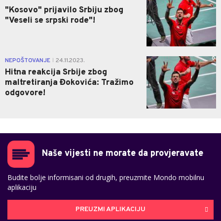
"Kosovo" prijavilo Srbiju zbog
"Veseli se srpski rode"!
0
NEPOŠTOVANJE
24.11.2023.
|
Hitna reakcija Srbije zbog
maltretiranja Đokovića: Tražimo
odgovore!
Naše vijesti ne morate da provjeravate
Budite bolje informisani od drugih, preuzmite Mondo mobilnu
aplikaciju
PREUZMI APLIKACIJU