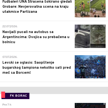
Fudbaleri UNA Štrasena šokirano gledali
Grobare: Nevjerovatna scena na kraju
utakmice Partizana
0
22.07.2026.
Navijači pucali na autobus sa
Argentincima: Dvojica su prebačena u
bolnicu
1
07.07.2026.
Levski se oglasio: Saopštenje
bugarskog šampiona nekoliko sati pred
meč sa Borcem!
FK BORAC
0
Pre 7 h