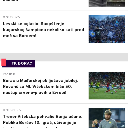
bolnicu
1
07.07.2026.
Levski se oglasio: Saopštenje
bugarskog šampiona nekoliko sati pred
meč sa Borcem!
FK BORAC
0
Pre 18 h
Borac u Mađarskoj obilježava jubilej:
Revanš sa ML Vitebskom biće 50.
nastup crveno-plavih u Evropi!
0
07.08.2026.
Trener Vitebska pohvalio Banjalučane:
Publika Borčev 12. igrač, uživanje je