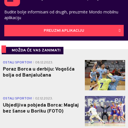
Budite bolje informisani od drugih, preuzmite Mondo mobilnu
aplikaciju
PREUZMI APLIKACIJU
MOŽDA ĆE VAS ZANIMATI
6
OSTALI SPORTOVI
08.12.2023.
|
Poraz Borca u derbiju: Vogošća
bolja od Banjalučana
0
OSTALI SPORTOVI
02.12.2023.
|
Ubjedljiva pobjeda Borca: Maglaj
bez šanse u Boriku (FOTO)