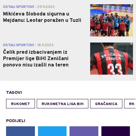
0
OSTALI SPORTOVI
29.11.2023.
|
Mikićeva Sloboda sigurna u
Mejdanu: Leotar poražen u Tuzli
0
OSTALI SPORTOVI
18.11.2023.
|
Čelik pred izbacivanjem iz
Premijer lige BiH! Zeničani
ponovo nisu izašli na teren
TAGOVI
RUKOMET
RUKOMETNA LIGA BIH
GRAČANICA
RK
PODIJELI