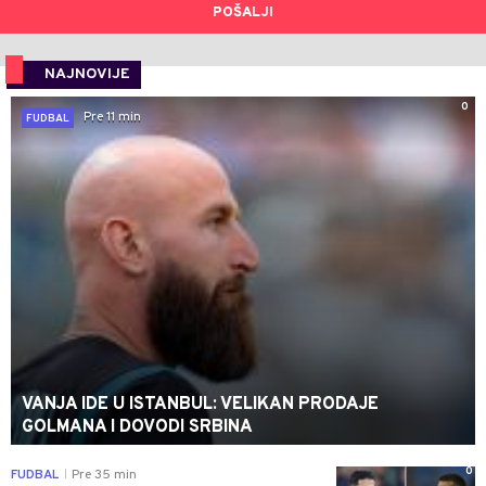
POŠALJI
NAJNOVIJE
0
Pre 11 min
FUDBAL
VANJA IDE U ISTANBUL: VELIKAN PRODAJE
GOLMANA I DOVODI SRBINA
0
FUDBAL
Pre 35 min
|