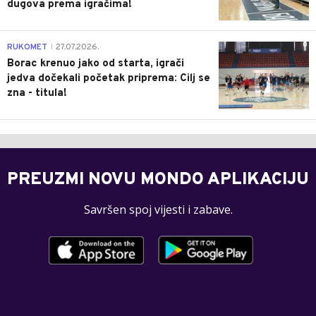
dugova prema igračima!
0
RUKOMET
27.07.2026.
|
Borac krenuo jako od starta, igrači
jedva dočekali početak priprema: Cilj se
zna - titula!
PREUZMI NOVU MONDO APLIKACIJU
Savršen spoj vijesti i zabave.