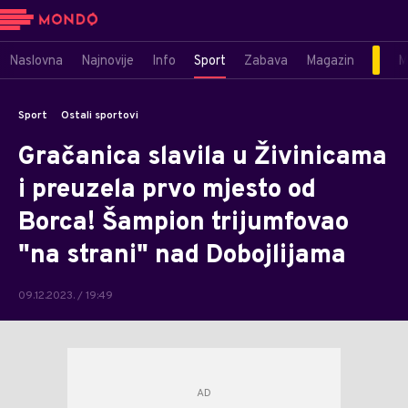
Naslovna
Najnovije
Info
Sport
Zabava
Magazin
M
Sport
Ostali sportovi
Gračanica slavila u Živinicama
i preuzela prvo mjesto od
Borca! Šampion trijumfovao
"na strani" nad Dobojlijama
09.12.2023. / 19:49