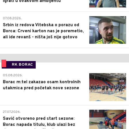
igrati u ovakvom ambijentu
0
07.08.2026.
Srbin iz redova Vitebska o porazu od
Borca: Crveni karton nas je poremetio,
ali ide revanš - ništa još nije gotovo
RK BORAC
0
05.08.2026.
Borac m:tel zakazao osam kontrolnih
utakmica pred početak nove sezone
0
27.07.2026.
Savić otvoreno pred start sezone:
Borac napada titulu, klub ulazi bez