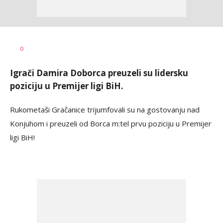
Dragan
AUTOR
0
Šutvić
Igrači Damira Doborca preuzeli su lidersku
poziciju u Premijer ligi BiH.
Rukometaši Gračanice trijumfovali su na gostovanju nad
Konjuhom i preuzeli od Borca m:tel prvu poziciju u Premijer
ligi BiH!