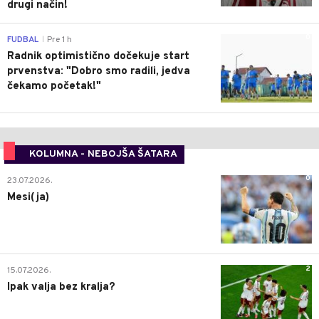
drugi način!
0
FUDBAL
Pre 1 h
|
Radnik optimistično dočekuje start
prvenstva: "Dobro smo radili, jedva
čekamo početak!"
KOLUMNA - NEBOJŠA ŠATARA
0
23.07.2026.
Mesi(ja)
2
15.07.2026.
Ipak valja bez kralja?