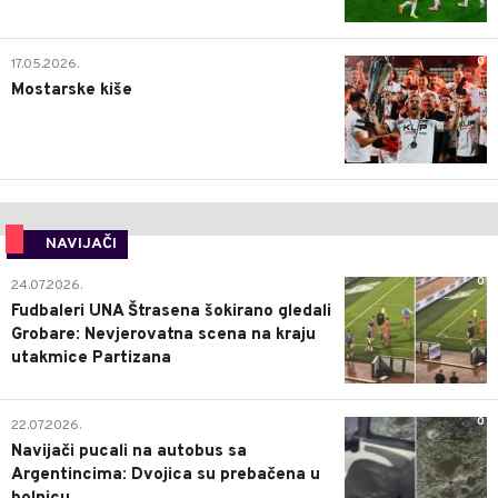
0
17.05.2026.
Mostarske kiše
NAVIJAČI
0
24.07.2026.
Fudbaleri UNA Štrasena šokirano gledali
Grobare: Nevjerovatna scena na kraju
utakmice Partizana
0
22.07.2026.
Navijači pucali na autobus sa
Argentincima: Dvojica su prebačena u