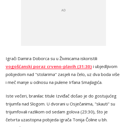
Igrači Damira Doborca su u Živinicama iskoristili
vogošćanski poraz crveno-plavih (31:30)
i ubjedljivom
pobjedom nad "stolarima" zasjeli na čelo, uz dva boda više
i meč manje u odnosu na pulene Irfana Smajlagića.
Iste večeri, branilac titule Izviđač došao je do gostujućeg
trijumfa nad Slogom. U dvorani u Osječanima, "skauti" su
trijumfovali razlikom od sedam golova (23:30), što je
četvrta uzastopna pobjeda igrača Tonija Čoline u bh.