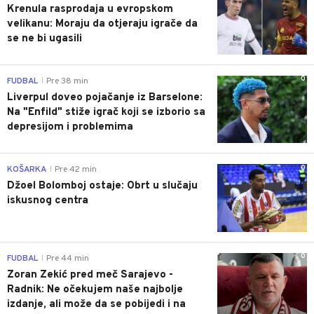
Krenula rasprodaja u evropskom
velikanu: Moraju da otjeraju igrače da
se ne bi ugasili
0
FUDBAL
Pre 38 min
|
Liverpul doveo pojačanje iz Barselone:
Na "Enfild" stiže igrač koji se izborio sa
depresijom i problemima
0
KOŠARKA
Pre 42 min
|
Džoel Bolomboj ostaje: Obrt u slučaju
iskusnog centra
0
FUDBAL
Pre 44 min
|
Zoran Zekić pred meč Sarajevo -
Radnik: Ne očekujem naše najbolje
izdanje, ali može da se pobijedi i na