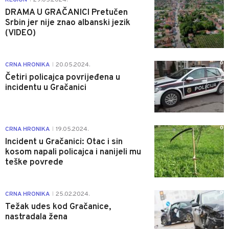
DRAMA U GRAČANICI Pretučen
Srbin jer nije znao albanski jezik
(VIDEO)
0
CRNA HRONIKA
20.05.2024.
|
Četiri policajca povrijeđena u
incidentu u Gračanici
0
CRNA HRONIKA
19.05.2024.
|
Incident u Gračanici: Otac i sin
kosom napali policajca i nanijeli mu
teške povrede
0
CRNA HRONIKA
25.02.2024.
|
Težak udes kod Gračanice,
nastradala žena