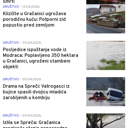
smrti
0
DRUŠTVO
13.04.2026.
|
Klizište u Gračanici ugrožava
porodičnu kuću: Potporni zid
popustio pred zemljom
0
DRUŠTVO
05.04.2026.
|
Posljedice ispuštanja vode iz
Modraca: Poplavljeno 350 hektara
u Gračanici, ugroženi stambeni
objekti
0
DRUŠTVO
05.04.2026.
|
Drama na Spreči: Vatrogasci iz
bujice spasili dvojicu mladića
zarobljenih u kombiju
0
DRUŠTVO
04.04.2026.
|
Izlila se Spreča: Gračanica