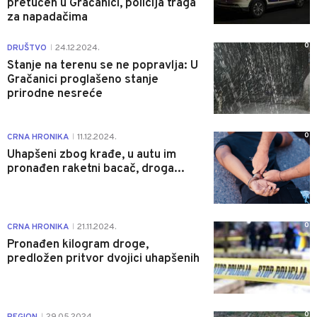
pretučen u Gračanici, policija traga
za napadačima
0
DRUŠTVO
24.12.2024.
|
Stanje na terenu se ne popravlja: U
Gračanici proglašeno stanje
prirodne nesreće
0
CRNA HRONIKA
11.12.2024.
|
Uhapšeni zbog krađe, u autu im
pronađen raketni bacač, droga...
0
CRNA HRONIKA
21.11.2024.
|
Pronađen kilogram droge,
predložen pritvor dvojici uhapšenih
0
REGION
29.05.2024.
|