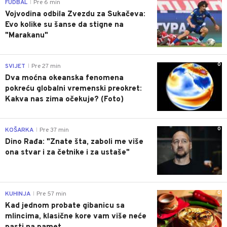
0
FUDBAL
Pre 6 min
|
Vojvodina odbila Zvezdu za Sukačeva:
Evo kolike su šanse da stigne na
"Marakanu"
0
SVIJET
Pre 27 min
|
Dva moćna okeanska fenomena
pokreću globalni vremenski preokret:
Kakva nas zima očekuje? (Foto)
0
KOŠARKA
Pre 37 min
|
Dino Rađa: "Znate šta, zaboli me više
ona stvar i za četnike i za ustaše"
0
KUHINJA
Pre 57 min
|
Kad jednom probate gibanicu sa
mlincima, klasične kore vam više neće