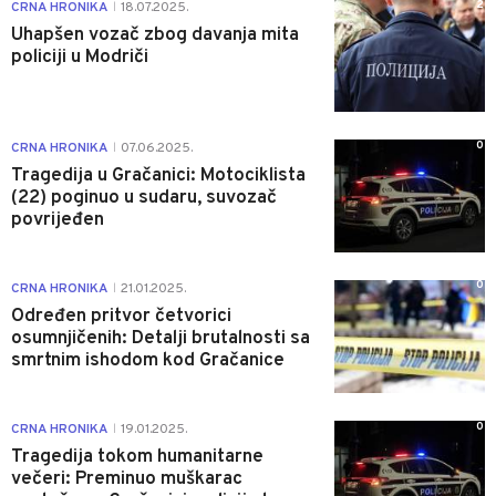
2
CRNA HRONIKA
18.07.2025.
|
Uhapšen vozač zbog davanja mita
policiji u Modriči
0
CRNA HRONIKA
07.06.2025.
|
Tragedija u Gračanici: Motociklista
(22) poginuo u sudaru, suvozač
povrijeđen
0
CRNA HRONIKA
21.01.2025.
|
Određen pritvor četvorici
osumnjičenih: Detalji brutalnosti sa
smrtnim ishodom kod Gračanice
0
CRNA HRONIKA
19.01.2025.
|
Tragedija tokom humanitarne
večeri: Preminuo muškarac