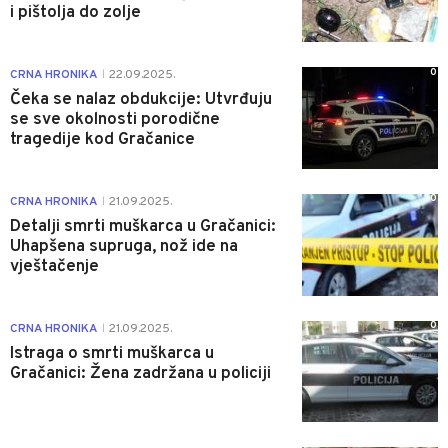
i pištolja do zolje
0
CRNA HRONIKA
22.09.2025.
|
Čeka se nalaz obdukcije: Utvrđuju
se sve okolnosti porodične
tragedije kod Gračanice
0
CRNA HRONIKA
21.09.2025.
|
Detalji smrti muškarca u Gračanici:
Uhapšena supruga, nož ide na
vještačenje
0
CRNA HRONIKA
21.09.2025.
|
Istraga o smrti muškarca u
Gračanici: Žena zadržana u policiji