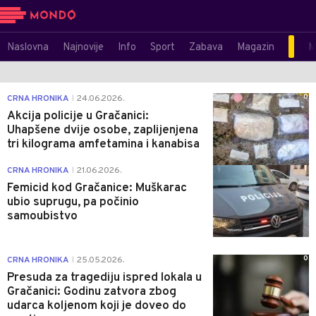
Naslovna
Najnovije
Info
Sport
Zabava
Magazin
M
0
CRNA HRONIKA
24.06.2026.
|
Akcija policije u Gračanici:
Uhapšene dvije osobe, zaplijenjena
tri kilograma amfetamina i kanabisa
1
CRNA HRONIKA
21.06.2026.
|
Femicid kod Gračanice: Muškarac
ubio suprugu, pa počinio
samoubistvo
0
CRNA HRONIKA
25.05.2026.
|
Presuda za tragediju ispred lokala u
Gračanici: Godinu zatvora zbog
udarca koljenom koji je doveo do