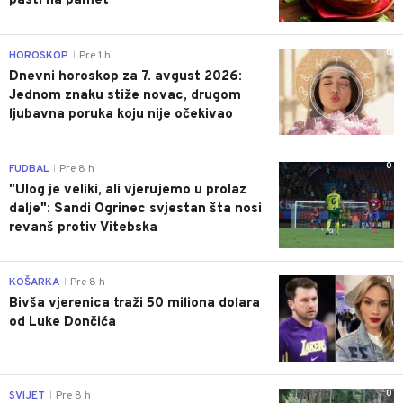
pasti na pamet
0
HOROSKOP
Pre 1 h
|
Dnevni horoskop za 7. avgust 2026:
Jednom znaku stiže novac, drugom
ljubavna poruka koju nije očekivao
0
FUDBAL
Pre 8 h
|
"Ulog je veliki, ali vjerujemo u prolaz
dalje": Sandi Ogrinec svjestan šta nosi
revanš protiv Vitebska
0
KOŠARKA
Pre 8 h
|
Bivša vjerenica traži 50 miliona dolara
od Luke Dončića
0
SVIJET
Pre 8 h
|