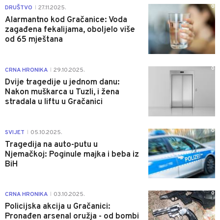
0
DRUŠTVO
27.11.2025.
|
Alarmantno kod Gračanice: Voda
zagađena fekalijama, oboljelo više
od 65 mještana
0
CRNA HRONIKA
29.10.2025.
|
Dvije tragedije u jednom danu:
Nakon muškarca u Tuzli, i žena
stradala u liftu u Gračanici
0
SVIJET
05.10.2025.
|
Tragedija na auto-putu u
Njemačkoj: Poginule majka i beba iz
BiH
0
CRNA HRONIKA
03.10.2025.
|
Policijska akcija u Gračanici:
Pronađen arsenal oružja - od bombi