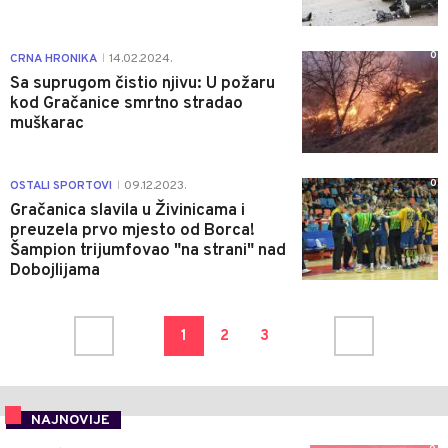
0
CRNA HRONIKA
14.02.2024.
|
Sa suprugom čistio njivu: U požaru
kod Gračanice smrtno stradao
muškarac
0
OSTALI SPORTOVI
09.12.2023.
|
Gračanica slavila u Živinicama i
preuzela prvo mjesto od Borca!
Šampion trijumfovao "na strani" nad
Dobojlijama
1
2
3
NAJNOVIJE