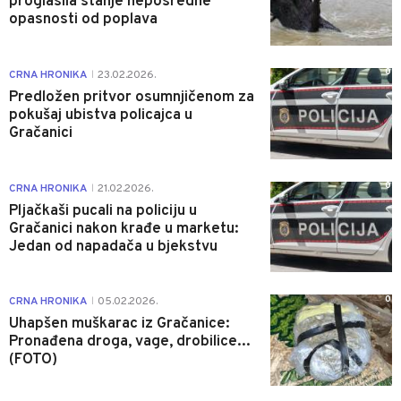
proglasila stanje neposredne
opasnosti od poplava
0
CRNA HRONIKA
23.02.2026.
|
Predložen pritvor osumnjičenom za
pokušaj ubistva policajca u
Gračanici
0
CRNA HRONIKA
21.02.2026.
|
Pljačkaši pucali na policiju u
Gračanici nakon krađe u marketu:
Jedan od napadača u bjekstvu
0
CRNA HRONIKA
05.02.2026.
|
Uhapšen muškarac iz Gračanice:
Pronađena droga, vage, drobilice...
(FOTO)