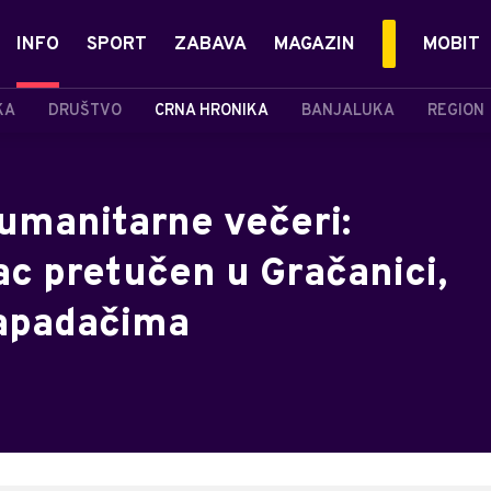
INFO
SPORT
ZABAVA
MAGAZIN
MOBIT
KA
DRUŠTVO
CRNA HRONIKA
BANJALUKA
REGION
umanitarne večeri:
 pretučen u Gračanici,
napadačima