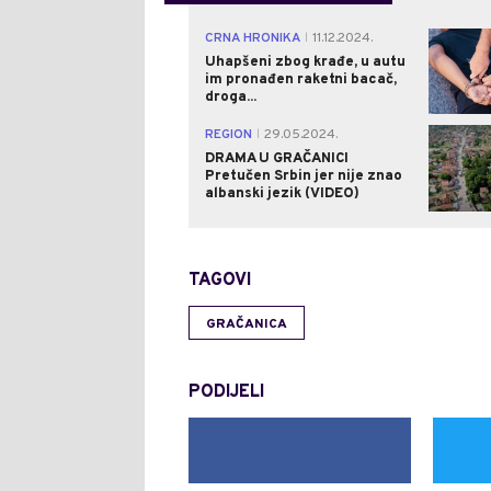
CRNA HRONIKA
11.12.2024.
|
Uhapšeni zbog krađe, u autu
im pronađen raketni bacač,
droga...
REGION
29.05.2024.
|
DRAMA U GRAČANICI
Pretučen Srbin jer nije znao
albanski jezik (VIDEO)
TAGOVI
GRAČANICA
PODIJELI