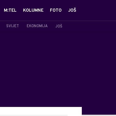
M:TEL
KOLUMNE
FOTO
JOŠ
SVIJET
EKONOMIJA
JOŠ