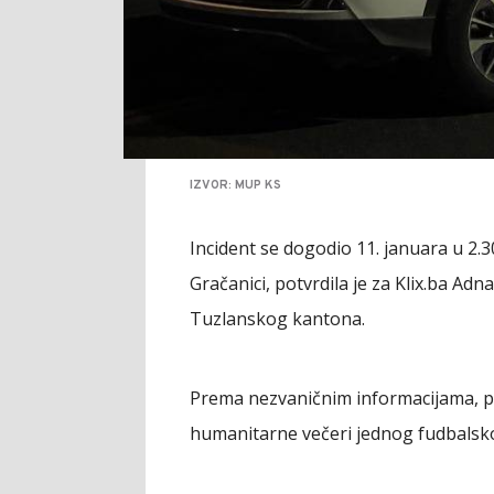
IZVOR: MUP KS
Incident se dogodio 11. januara u 2.30 
Gračanici, potvrdila je za Klix.ba Ad
Tuzlanskog kantona.
Prema nezvaničnim informacijama, p
humanitarne večeri jednog fudbalsko