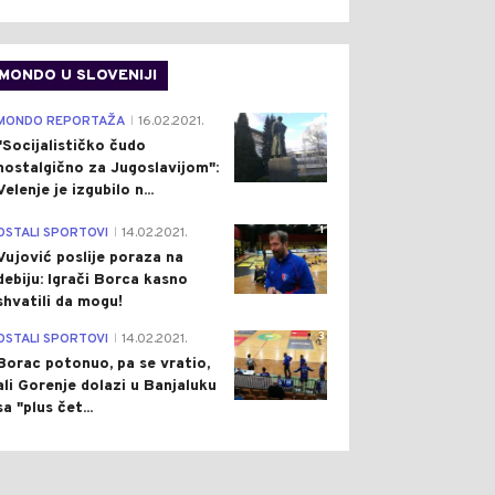
MONDO U SLOVENIJI
4
MONDO REPORTAŽA
16.02.2021.
|
"Socijalističko čudo
nostalgično za Jugoslavijom":
Velenje je izgubilo n...
1
OSTALI SPORTOVI
14.02.2021.
|
Vujović poslije poraza na
debiju: Igrači Borca kasno
shvatili da mogu!
3
OSTALI SPORTOVI
14.02.2021.
|
Borac potonuo, pa se vratio,
ali Gorenje dolazi u Banjaluku
sa "plus čet...