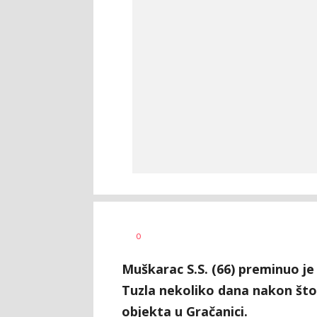
Dušan
AUTOR
0
Volaš
Muškarac S.S. (66) preminuo j
Tuzla nekoliko dana nakon što
objekta u Gračanici.