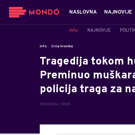
NASLOVNA
NAJNOVIJE
Info:
NAJNOVIJE
POLITI
Info
Crna hronika
Tragedija tokom h
Preminuo muškarac
policija traga za 
19.01.2025. / 14:05