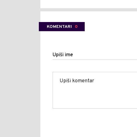
KOMENTARI
0
Upiši ime