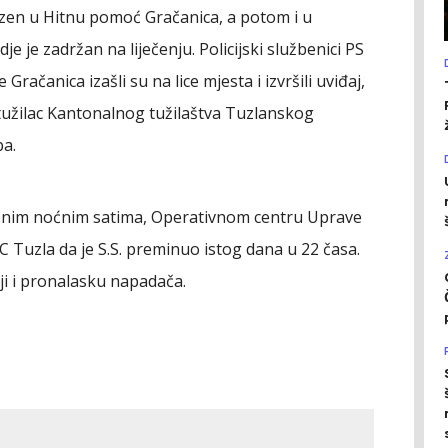
ezen u Hitnu pomoć Gračanica, a potom i u
dje je zadržan na liječenju. Policijski službenici PS
 Gračanica izašli su na lice mjesta i izvršili uviđaj,
tužilac Kantonalnog tužilaštva Tuzlanskog
pa.
 kasnim noćnim satima, Operativnom centru Uprave
KC Tuzla da je S.S. preminuo istog dana u 22 časa.
ciji i pronalasku napadača.