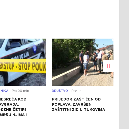
0
0
NIKA
Pre 20 min
DRUŠTVO
Pre 1 h
BAN
|
|
NESREĆA KOD
PRIJEDOR ZAŠTIĆEN OD
PRO
AVGRADA:
POPLAVA: ZAVRŠEN
KRA
ĐENE ČETIRI
ZAŠTITNI ZID U TUKOVIMA
PON
MEĐU NJIMA I
UKR
SLU