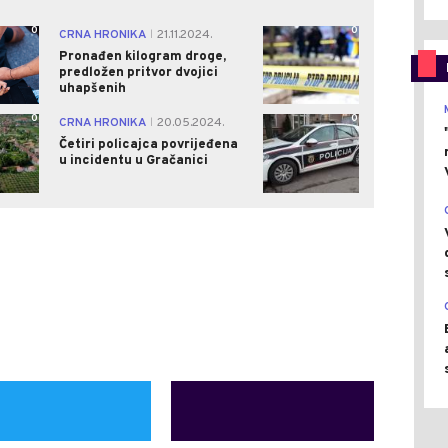
0
0
CRNA HRONIKA
21.11.2024.
|
Pronađen kilogram droge,
predložen pritvor dvojici
uhapšenih
0
0
CRNA HRONIKA
20.05.2024.
|
Četiri policajca povrijeđena
u incidentu u Gračanici