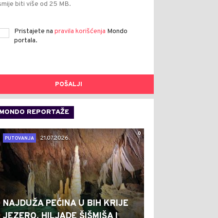
smije biti više od 25 MB.
Pristajete na
pravila korišćenja
Mondo
portala.
POŠALJI
MONDO REPORTAŽE
0
21.07.2026.
PUTOVANJA
NAJDUŽA PEĆINA U BIH KRIJE
JEZERO, HILJADE ŠIŠMIŠA I