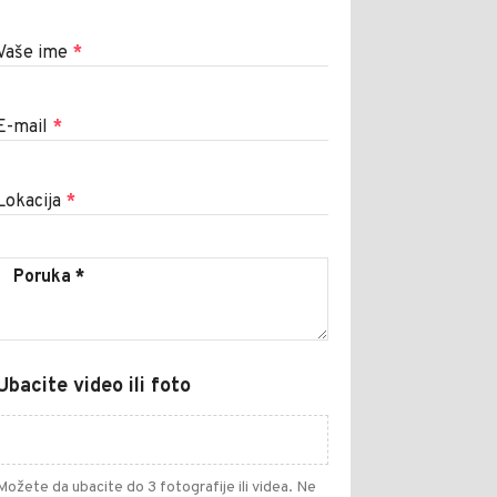
Vaše ime
*
E-mail
*
Lokacija
*
Ubacite video ili foto
Možete da ubacite do 3 fotografije ili videa. Ne