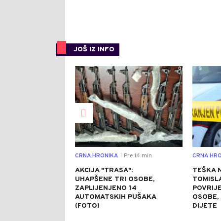
JOŠ IZ INFO
0
CRNA HRONIKA
Pre 14 min
CRNA HRO
|
AKCIJA "TRASA":
TEŠKA 
UHAPŠENE TRI OSOBE,
TOMISL
ZAPLIJENJENO 14
POVRIJE
AUTOMATSKIH PUŠAKA
OSOBE, 
(FOTO)
DIJETE