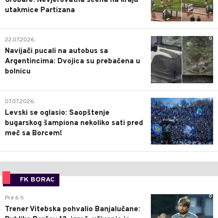
Grobare: Nevjerovatna scena na kraju
utakmice Partizana
0
22.07.2026.
Navijači pucali na autobus sa
Argentincima: Dvojica su prebačena u
bolnicu
1
07.07.2026.
Levski se oglasio: Saopštenje
bugarskog šampiona nekoliko sati pred
meč sa Borcem!
FK BORAC
0
Pre 6 h
Trener Vitebska pohvalio Banjalučane: