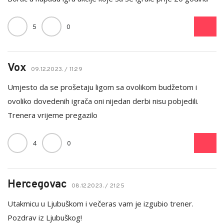
5
0
Vox
09.12.2023. / 11:29
Umjesto da se prošetaju ligom sa ovolikom budžetom i
ovoliko dovedenih igrača oni nijedan derbi nisu pobjedili.
Trenera vrijeme pregazilo
4
0
Hercegovac
08.12.2023. / 21:25
Utakmicu u Ljubuškom i večeras vam je izgubio trener.
Pozdrav iz Ljubuškog!