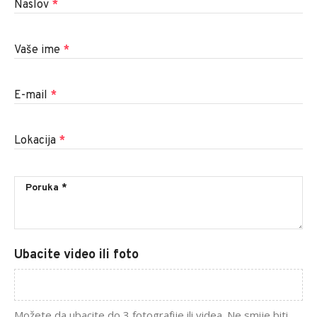
Naslov
*
Vaše ime
*
E-mail
*
Lokacija
*
Ubacite video ili foto
Možete da ubacite do 3 fotografije ili videa. Ne smije biti