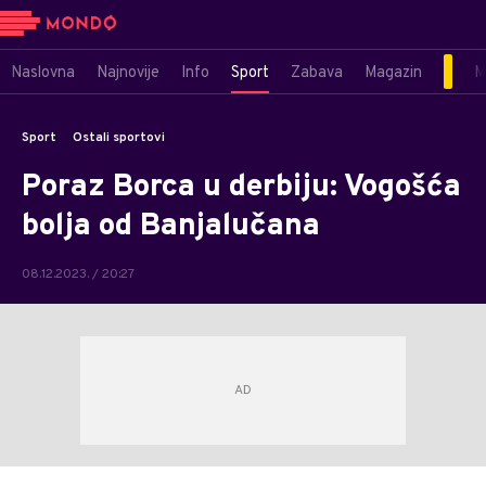
Naslovna
Najnovije
Info
Sport
Zabava
Magazin
M
Sport
Ostali sportovi
Poraz Borca u derbiju: Vogošća
bolja od Banjalučana
08.12.2023. / 20:27