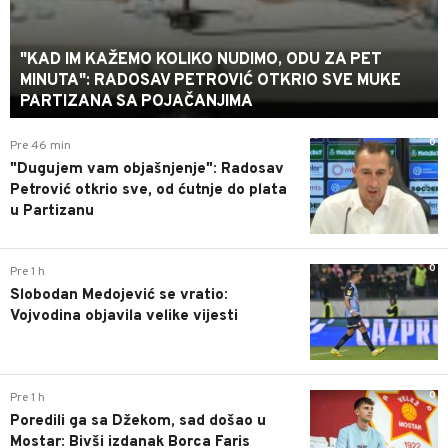
"KAD IM KAŽEMO KOLIKO NUDIMO, ODU ZA PET
MINUTA": RADOSAV PETROVIĆ OTKRIO SVE MUKE
PARTIZANA SA POJAČANJIMA
0
Pre 46 min
"Dugujem vam objašnjenje": Radosav
Petrović otkrio sve, od ćutnje do plata
u Partizanu
0
Pre 1 h
Slobodan Medojević se vratio:
Vojvodina objavila velike vijesti
0
Pre 1 h
Poredili ga sa Džekom, sad došao u
Mostar: Bivši izdanak Borca Faris