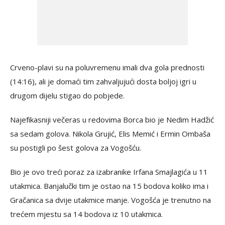
Crveno-plavi su na poluvremenu imali dva gola prednosti
(14:16), ali je domaći tim zahvaljujući dosta boljoj igri u
drugom dijelu stigao do pobjede.
Najefikasniji večeras u redovima Borca bio je Nedim Hadžić
sa sedam golova. Nikola Grujić, Elis Memić i Ermin Ombaša
su postigli po šest golova za Vogošću.
Bio je ovo treći poraz za izabranike Irfana Smajlagića u 11
utakmica. Banjalučki tim je ostao na 15 bodova koliko ima i
Gračanica sa dvije utakmice manje. Vogošća je trenutno na
trećem mjestu sa 14 bodova iz 10 utakmica.