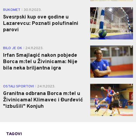
1
RUKOMET
30.11.2023.
|
Svesrpski kup ove godine u
Lazarevcu: Poznati polufinalni
parovi
0
BILO JE OK
24.11.2023.
|
Irfan Smajlagić nakon pobjede
Borca m:tel u Živinicama: Nije
bila neka briljantna igra
1
OSTALI SPORTOVI
24.11.2023.
|
Granitna odbrana Borca m:tel u
Živinicama! Klimavec i Đurđević
"izbušili" Konjuh
TAGOVI