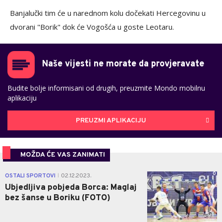
Banjalučki tim će u narednom kolu dočekati Hercegovinu u
dvorani "Borik" dok će Vogošća u goste Leotaru.
Naše vijesti ne morate da provjeravate
Budite bolje informisani od drugih, preuzmite Mondo mobilnu
aplikaciju
PREUZMI APLIKACIJU
MOŽDA ĆE VAS ZANIMATI
0
OSTALI SPORTOVI
02.12.2023.
|
Ubjedljiva pobjeda Borca: Maglaj
bez šanse u Boriku (FOTO)