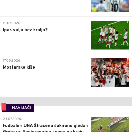
2
15.07.2026.
Ipak valja bez kralja?
0
17.05.2026.
Mostarske kiše
NAVIJAČI
0
24.07.2026.
Fudbaleri UNA Štrasena šokirano gledali