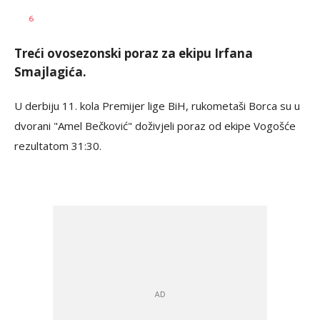
Haris
AUTOR
6
Krhalić
Treći ovosezonski poraz za ekipu Irfana
Smajlagića.
U derbiju 11. kola Premijer lige BiH, rukometaši Borca su u
dvorani "Amel Bečković" doživjeli poraz od ekipe Vogošće
rezultatom 31:30.