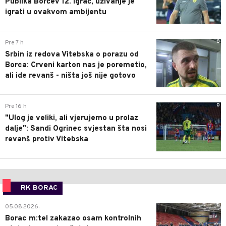
Publika Borčev 12. igrač, uživanje je
igrati u ovakvom ambijentu
0
Pre 7 h
Srbin iz redova Vitebska o porazu od
Borca: Crveni karton nas je poremetio,
ali ide revanš - ništa još nije gotovo
0
Pre 16 h
"Ulog je veliki, ali vjerujemo u prolaz
dalje": Sandi Ogrinec svjestan šta nosi
revanš protiv Vitebska
RK BORAC
0
05.08.2026.
Borac m:tel zakazao osam kontrolnih