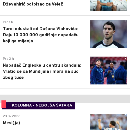
Dževahirić potpisao za Velež
0
Pre 1 h
Turci odustali od Dušana Vlahovića:
Daju 10.000.000 godišnje napadaču
koji ga mijenja
0
Pre 2 h
Napadač Engleske u centru skandala:
Vratio se sa Mundijala i mora na sud
zbog tuče
KOLUMNA - NEBOJŠA ŠATARA
0
23.07.2026.
Mesi(ja)