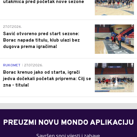
utakmica pred početak nove sezone
0
27.07.2026.
Savić otvoreno pred start sezone:
Borac napada titulu, klub ulazi bez
dugova prema igračima!
0
RUKOMET
27.07.2026.
|
Borac krenuo jako od starta, igrači
jedva dočekali početak priprema: Cilj se
zna - titula!
PREUZMI NOVU MONDO APLIKACIJU
Savršen spoj vijesti i zabave.