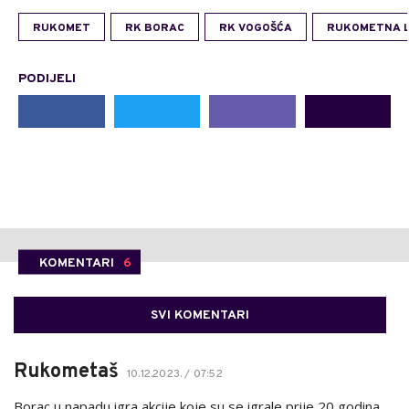
RUKOMET
RK BORAC
RK VOGOŠĆA
RUKOMETNA L
PODIJELI
KOMENTARI
6
SVI KOMENTARI
Rukometaš
10.12.2023. / 07:52
Borac u napadu igra akcije koje su se igrale prije 20 godina