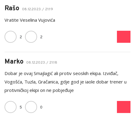
Rašo
08.12.2023. / 21:19
Vratite Veselina Vujovića
2
2
Marko
08.12.2023. / 21:18
Dobar je ovaj Smajlagić ali protiv seoskih ekipa. Izviđač,
Vogošća, Tuzla, Gračanica, gdje god je iaole dobar trener u
protivničkoj ekipi on ne pobjeđuje
5
0