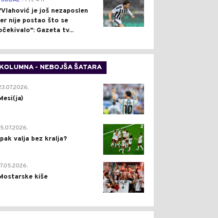
FUDBAL
Pre 4 h
"Vlahović je još nezaposlen
jer nije postao što se
očekivalo": Gazeta tv...
KOLUMNA - NEBOJŠA ŠATARA
0
23.07.2026.
Mesi(ja)
2
15.07.2026.
Ipak valja bez kralja?
0
17.05.2026.
Mostarske kiše