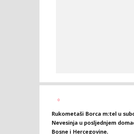
Nebojša
AUTOR
0
Šatara
Rukometaši Borca m:tel u subo
Nevesinja u posljednjem doma
Bosne i Hercegovine.