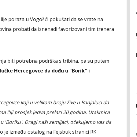
slije poraza u Vogošći pokušati da se vrate na
ovina probati da iznenadi favorizovani tim trenera
ja biti potrebna podrška s tribina, pa su putem
lučke Hercegovce da dođu u "Borik" i
govce koji u velikom broju žive u Banjaluci da
 čiji prosjek jedva prelazi 20 godina. Utakmica
u 'Boriku'. Dragi naši zemljaci, očekujemo vas da
 je između ostalog na Fejsbuk stranici RK