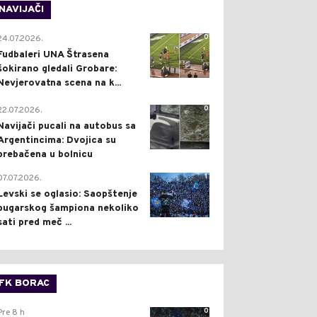
NAVIJAČI
0
24.07.2026.
Fudbaleri UNA Štrasena
šokirano gledali Grobare:
Nevjerovatna scena na k...
0
22.07.2026.
Navijači pucali na autobus sa
Argentincima: Dvojica su
prebačena u bolnicu
1
07.07.2026.
Levski se oglasio: Saopštenje
bugarskog šampiona nekoliko
sati pred meč ...
FK BORAC
0
Pre 8 h