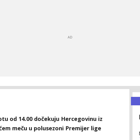
tu od 14.00 dočekuju Hercegovinu iz
ćem meču u polusezoni Premijer lige