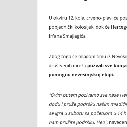
U okviru 12. kola, crveno-plavi će po
pobjednički kolosijek, dok će Herceg
Irfana Smajlagića.
Zbog toga će mladom timu iz Nevesin
društvenih mreža
pozvali sve banja
pomognu nevesinjskoj ekipi.
"Ovim putem pozivamo sve nase Herce
dođu i pruže podršku našim mladićima
se igra u subotu sa početkom u 14 h 
nam pružite podršku. Heo",
navedeno