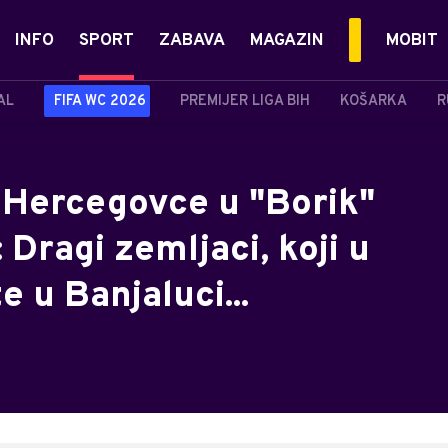
INFO
SPORT
ZABAVA
MAGAZIN
MOBIT
AL
FIFA WC 2026
PREMIJER LIGA BIH
KOŠARKA
R
i Hercegovce u "Borik"
 Dragi zemljaci, koji u
e u Banjaluci...