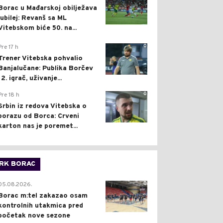
Borac u Mađarskoj obilježava
jubilej: Revanš sa ML
Vitebskom biće 50. na...
0
Pre 17 h
Trener Vitebska pohvalio
Banjalučane: Publika Borčev
12. igrač, uživanje...
0
Pre 18 h
Srbin iz redova Vitebska o
porazu od Borca: Crveni
karton nas je poremet...
RK BORAC
0
05.08.2026.
Borac m:tel zakazao osam
kontrolnih utakmica pred
početak nove sezone