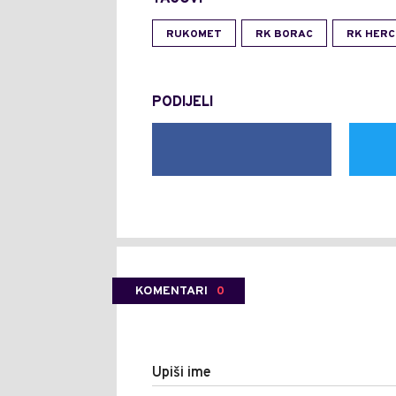
RUKOMET
RK BORAC
RK HERC
PODIJELI
KOMENTARI
0
Upiši ime