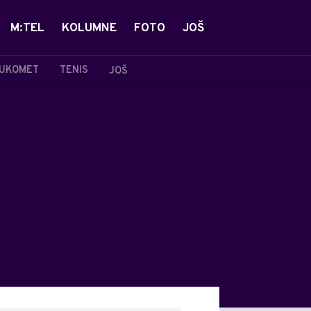
M:TEL
KOLUMNE
FOTO
JOŠ
UKOMET
TENIS
JOŠ