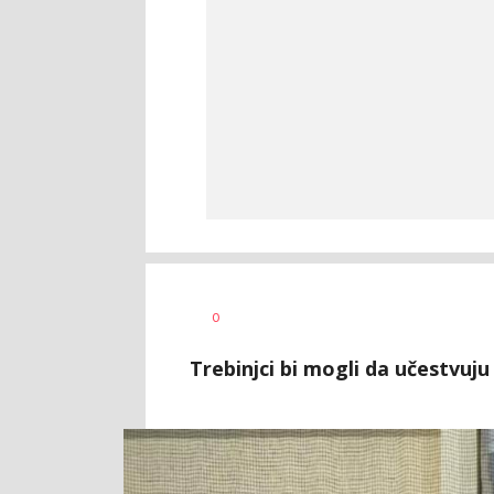
Dragan
AUTOR
0
Šutvić
Trebinjci bi mogli da učestvuj