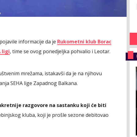
pojavile informacije da je
Rukometni klub Borac
 ligi
, time se ovog ponedjeljka pohvalio i Leotar.
ruštvenim mrežama, istakavši da je na njihovu
ranja SEHA lige Zapadnog Balkana.
etnije razgovore na sastanku koji će biti
rebinjskog kluba, koji je prošle sezone debitovao