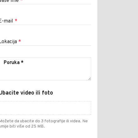
Vaše ime
*
E-mail
*
Lokacija
*
Ubacite video ili foto
Možete da ubacite do 3 fotografije ili videa. Ne
smije biti više od 25 MB.