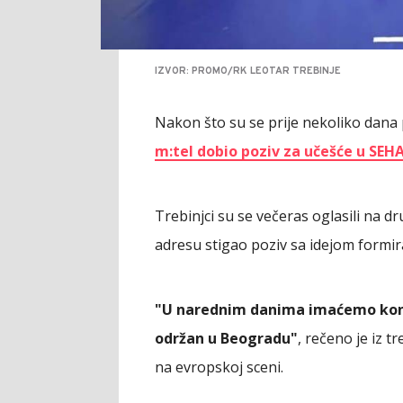
IZVOR: PROMO/RK LEOTAR TREBINJE
Nakon što su se prije nekoliko dana 
m:tel dobio poziv za učešće u SEHA
Trebinjci su se večeras oglasili na d
adresu stigao poziv sa idejom formi
"U narednim danima imaćemo konkr
održan u Beogradu"
, rečeno je iz t
na evropskoj sceni.