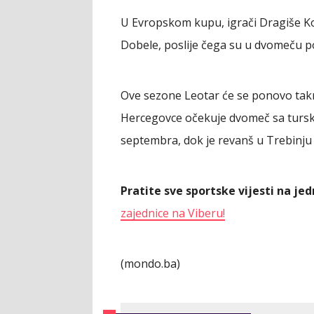
U Evropskom kupu, igrači Dragiše Ko
Dobele, poslije čega su u dvomeču p
Ove sezone Leotar će se ponovo tak
Hercegovce očekuje dvomeč sa turski
septembra, dok je revanš u Trebinju
Pratite sve sportske vijesti na j
zajednice na Viberu!
(mondo.ba)