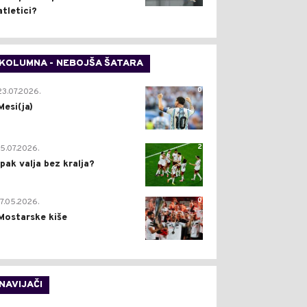
atletici?
KOLUMNA - NEBOJŠA ŠATARA
0
23.07.2026.
Mesi(ja)
2
15.07.2026.
Ipak valja bez kralja?
0
17.05.2026.
Mostarske kiše
NAVIJAČI