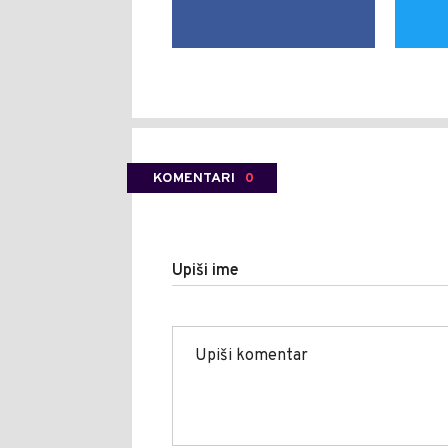
KOMENTARI
0
Upiši ime