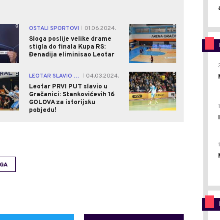
0
0
OSTALI SPORTOVI
01.06.2024.
|
Sloga poslije velike drame
stigla do finala Kupa RS:
Đenadija eliminisao Leotar
0
0
LEOTAR SLAVIO U GRAČANICI
04.03.2024.
|
Leotar PRVI PUT slavio u
Gračanici: Stankovićevih 16
GOLOVA za istorijsku
pobjedu!
IGA