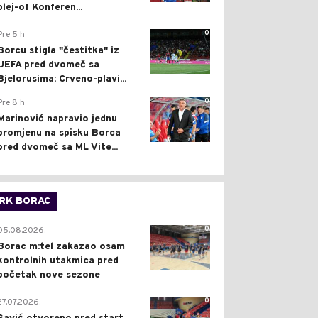
plej-of Konferen...
0
Pre 5 h
Borcu stigla "čestitka" iz
UEFA pred dvomeč sa
Bjelorusima: Crveno-plavi...
0
Pre 8 h
Marinović napravio jednu
promjenu na spisku Borca
pred dvomeč sa ML Vite...
RK BORAC
0
05.08.2026.
Borac m:tel zakazao osam
kontrolnih utakmica pred
početak nove sezone
0
27.07.2026.