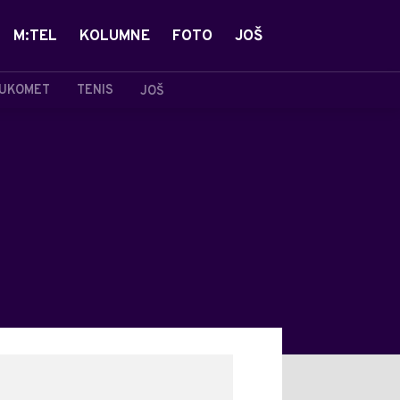
M:TEL
KOLUMNE
FOTO
JOŠ
UKOMET
TENIS
JOŠ