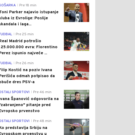
0
KOŠARKA
Pre 18 min
|
Toni Parker najavio istupanje
kluba iz Evrolige: Poslije
skandala i laga...
0
FUDBAL
Pre 25 min
|
Real Madrid potrošio
125.000.000 evra: Florentino
Perez ispunio najveće ...
0
FUDBAL
Pre 26 min
|
Filip Kostić na poziv Ivana
Perišića odmah potpisao da
obuče dres PSV-a
0
OSTALI SPORTOVI
Pre 46 min
|
Ivana Španović odgovorila na
"zabranjeno" pitanje pred
Evropsko prvenstvo
0
OSTALI SPORTOVI
Pre 48 min
|
Ko predstavlja Srbiju na
Evropskom prvenstvu u