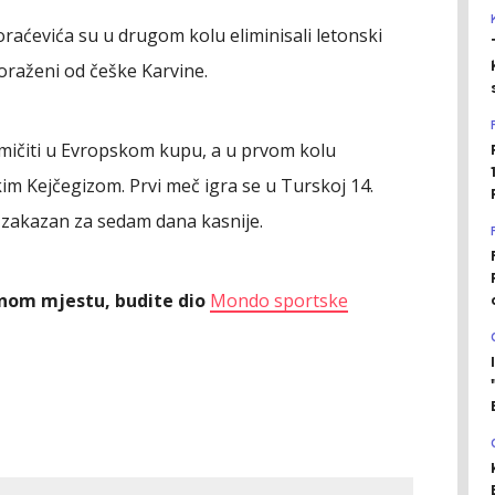
raćevića su u drugom kolu eliminisali letonski
oraženi od češke Karvine.
mičiti u Evropskom kupu, a u prvom kolu
m Kejčegizom. Prvi meč igra se u Turskoj 14.
 zakazan za sedam dana kasnije.
ednom mjestu, budite dio
Mondo sportske