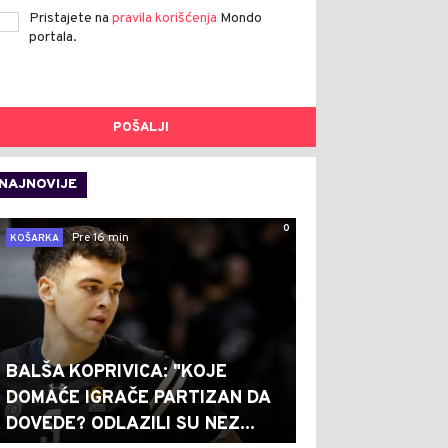
Pristajete na
pravila korišćenja
Mondo
portala.
POŠALJI
NAJNOVIJE
0
Pre 16 min
KOŠARKA
BALŠA KOPRIVICA: "KOJE
DOMAĆE IGRAČE PARTIZAN DA
DOVEDE? ODLAZILI SU NEZ...