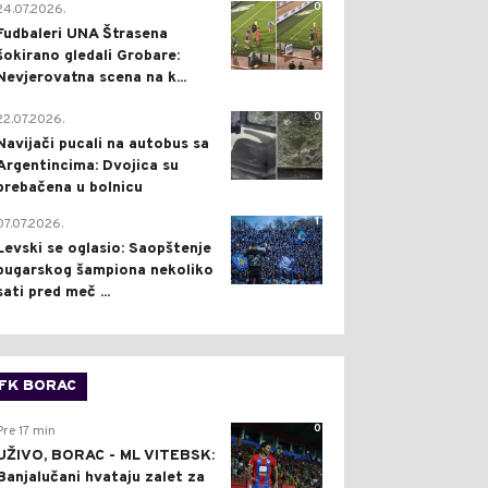
0
24.07.2026.
Fudbaleri UNA Štrasena
šokirano gledali Grobare:
Nevjerovatna scena na k...
0
22.07.2026.
Navijači pucali na autobus sa
Argentincima: Dvojica su
prebačena u bolnicu
1
07.07.2026.
Levski se oglasio: Saopštenje
bugarskog šampiona nekoliko
sati pred meč ...
FK BORAC
0
Pre 17 min
UŽIVO, BORAC - ML VITEBSK:
Banjalučani hvataju zalet za