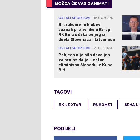
MOŽDA ĆE VAS ZANIMATI
OSTALI SPORTOVI
16.07.2024.
|
Bh. rukometni klubovi
saznali protivnike u Evropi:
RK Borac čeka boljeg iz
duela Slovenaca i Litvanaca
OSTALI SPORTOVI
27.03.2024.
|
Pobjeda nije bila dovoljna
za prolaz dalje: Leotar
eliminisao Slobodu iz Kupa
BiH
TAGOVI
RK LEOTAR
RUKOMET
SEHA L
PODIJELI