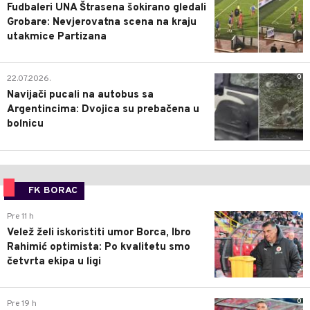
Fudbaleri UNA Štrasena šokirano gledali
Grobare: Nevjerovatna scena na kraju
utakmice Partizana
0
22.07.2026.
Navijači pucali na autobus sa
Argentincima: Dvojica su prebačena u
bolnicu
FK BORAC
0
Pre 11 h
Velež želi iskoristiti umor Borca, Ibro
Rahimić optimista: Po kvalitetu smo
četvrta ekipa u ligi
0
Pre 19 h