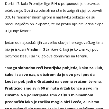
Derbi 17. kola Premijer lige BiH u potpunosti je opravdao
očekivanja. Gosti su odmah na startu zaigrali sjajno, poveli
3:0, te fenomenalnom igrom u nastavku pokazali da su
među najjačim bh. ekipama, te da protiv njih niti jedna ekipa
u ligi nije favorit.
Jedan od najzaslužnijih za veliko slavlje hercegovačkog tima
bio je iskusni
Vladimir Stanković,
koji je ko zna koji put
potvrdio klasu i sa 16 golova dominirao na terenu.
"Mogu slobodno reći istorijska pobjeda, kako za klub,
tako i za sve nas, s obzirom da je ovo prvi put da
Leotar pobijedi u Gračanici na veoma vrućem terenu.
Praktično smo svih 60 minuta držali konce u svojim
rukama. Na poluvrijeme smo otišli s minimalnom
prednošću iako je razlika mogla biti i veća, ali nismo
se predavali do samog kraja i potpuno zasluženo smo