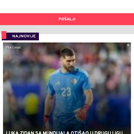
POŠALJI
NAJNOVIJE
0
Pre 1 min
LUKA ZIDAN SA MUNDIJALA OTIŠAO U DRUGU LIGU