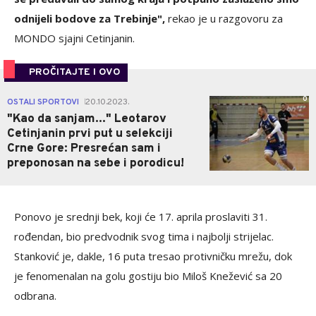
odnijeli bodove za Trebinje",
rekao je u razgovoru za
MONDO sjajni Cetinjanin.
PROČITAJTE I OVO
0
OSTALI SPORTOVI
20.10.2023.
|
"Kao da sanjam..." Leotarov
Cetinjanin prvi put u selekciji
Crne Gore: Presrećan sam i
preponosan na sebe i porodicu!
Ponovo je srednji bek, koji će 17. aprila proslaviti 31.
rođendan, bio predvodnik svog tima i najbolji strijelac.
Stanković je, dakle, 16 puta tresao protivničku mrežu, dok
je fenomenalan na golu gostiju bio Miloš Knežević sa 20
odbrana.