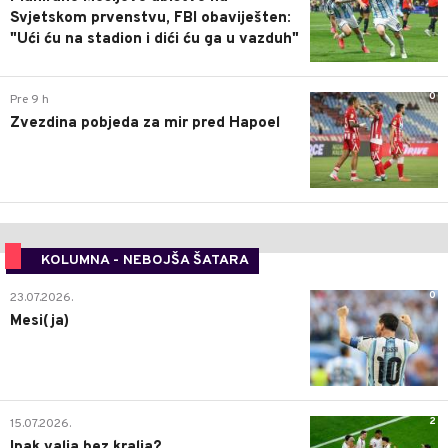
Svjetskom prvenstvu, FBI obaviješten:
"Ući ću na stadion i dići ću ga u vazduh"
0
Pre 9 h
Zvezdina pobjeda za mir pred Hapoel
KOLUMNA - NEBOJŠA ŠATARA
0
23.07.2026.
Mesi(ja)
2
15.07.2026.
Ipak valja bez kralja?