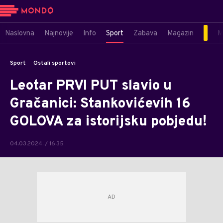
Naslovna
Najnovije
Info
Sport
Zabava
Magazin
M
Sport
Ostali sportovi
Leotar PRVI PUT slavio u
Gračanici: Stankovićevih 16
GOLOVA za istorijsku pobjedu!
04.03.2024. / 16:35