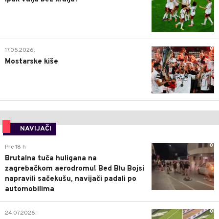
0
17.05.2026.
Mostarske kiše
NAVIJAČI
0
Pre 18 h
Brutalna tuča huligana na
zagrebačkom aerodromu! Bed Blu Bojsi
napravili sačekušu, navijači padali po
automobilima
0
24.07.2026.