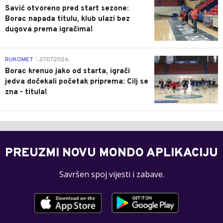
Savić otvoreno pred start sezone:
Borac napada titulu, klub ulazi bez
dugova prema igračima!
0
RUKOMET
27.07.2026.
|
Borac krenuo jako od starta, igrači
jedva dočekali početak priprema: Cilj se
zna - titula!
PREUZMI NOVU MONDO APLIKACIJU
Savršen spoj vijesti i zabave.