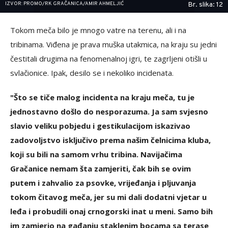
IZVOR: PROMO/RK GRAČANICA/AMIR AHMELJIĆ
Br. slika: 12
Tokom meča bilo je mnogo vatre na terenu, ali i na
tribinama. Viđena je prava muška utakmica, na kraju su jedni
čestitali drugima na fenomenalnoj igri, te zagrljeni otišli u
svlačionice. Ipak, desilo se i nekoliko incidenata.
"Što se tiče malog incidenta na kraju meča, tu je
jednostavno došlo do nesporazuma. Ja sam svjesno
slavio veliku pobjedu i gestikulacijom iskazivao
zadovoljstvo isključivo prema našim čelnicima kluba,
koji su bili na samom vrhu tribina. Navijačima
Gračanice nemam šta zamjeriti, čak bih se ovim
putem i zahvalio za psovke, vrijeđanja i pljuvanja
tokom čitavog meča, jer su mi dali dodatni vjetar u
leđa i probudili onaj crnogorski inat u meni. Samo bih
im zamjerio na gađanju staklenim bocama sa terase