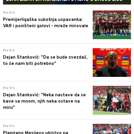
0
Pre 8 h
Premijerligaška subotnja uspavanka:
VAR i poništeni golovi - mreže mirovale
0
Pre 8 h
Dejan Stanković: "Da se bude zvezdaš,
to će nam biti potrebno"
0
Pre 9 h
Dejan Stanković: "Neka nastave da se
bave sa mnom, njih neka ostave na
miru"
0
Pre 9 h
Planirano Mesijevo ubistvo na