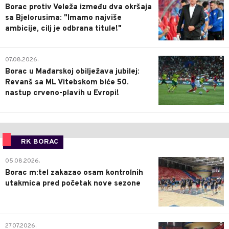
Borac protiv Veleža između dva okršaja
sa Bjelorusima: "Imamo najviše
ambicije, cilj je odbrana titule!"
0
07.08.2026.
Borac u Mađarskoj obilježava jubilej:
Revanš sa ML Vitebskom biće 50.
nastup crveno-plavih u Evropi!
RK BORAC
0
05.08.2026.
Borac m:tel zakazao osam kontrolnih
utakmica pred početak nove sezone
0
27.07.2026.