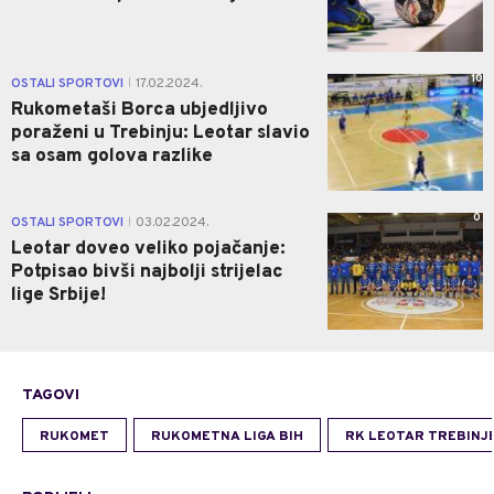
10
OSTALI SPORTOVI
17.02.2024.
|
Rukometaši Borca ubjedljivo
poraženi u Trebinju: Leotar slavio
sa osam golova razlike
0
OSTALI SPORTOVI
03.02.2024.
|
Leotar doveo veliko pojačanje:
Potpisao bivši najbolji strijelac
lige Srbije!
TAGOVI
RUKOMET
RUKOMETNA LIGA BIH
RK LEOTAR TREBINJ