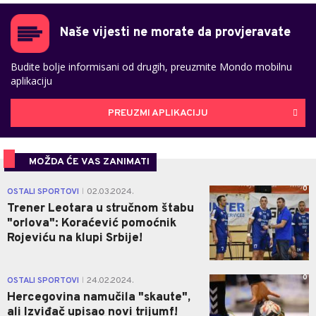
Naše vijesti ne morate da provjeravate
Budite bolje informisani od drugih, preuzmite Mondo mobilnu
aplikaciju
PREUZMI APLIKACIJU
MOŽDA ĆE VAS ZANIMATI
0
OSTALI SPORTOVI
02.03.2024.
|
Trener Leotara u stručnom štabu
"orlova": Koraćević pomoćnik
Rojeviću na klupi Srbije!
0
OSTALI SPORTOVI
24.02.2024.
|
Hercegovina namučila "skaute",
ali Izviđač upisao novi trijumf!