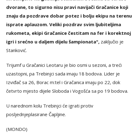
dvorane, to sigurno nisu pravi navijači Gračanice koji
znaju da pozdrave dobar potez i bolju ekipu na terenu
isprate aplauzom. Veliki pozdrav svim ljubiteljima
rukometa, ekipi Gračanice čestitam na fer i korektnoj
igri i srećno u daljem dijelu šampionata",
zaključio je
Stanković.
Trijumf u Gračanici Leotaru je bio osmi u sezoni, a treći
uzastopni, pa Trebinjci sada imaju 18 bodova. Lider je
Izviđač sa 26, Borac m:tel i Gračanica imaju po 22, dok
četvrto mjesto dijele Sloboda i Vogošća sa po 19 bodova.
U narednom kolu Trebinjci će igrati protiv
posljednjeplasirane Čapljine.
(MONDO)