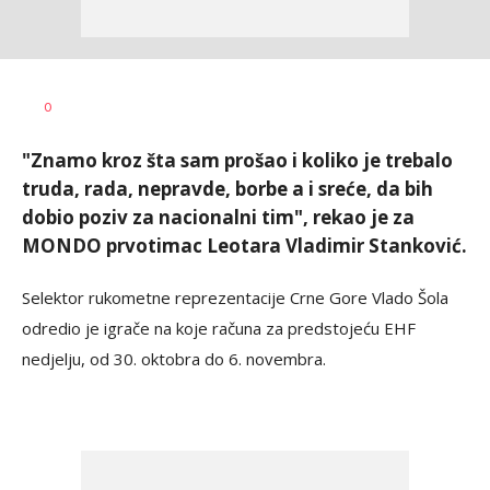
Bojan
Dragan
AUTORI
0
Jakovljević
Šutvić
"Znamo kroz šta sam prošao i koliko je trebalo
truda, rada, nepravde, borbe a i sreće, da bih
dobio poziv za nacionalni tim", rekao je za
MONDO prvotimac Leotara Vladimir Stanković.
Selektor rukometne reprezentacije Crne Gore Vlado Šola
odredio je igrače na koje računa za predstojeću EHF
nedjelju, od 30. oktobra do 6. novembra.