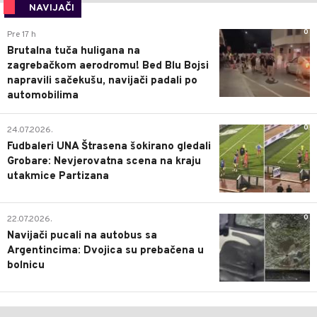
NAVIJAČI
0
Pre 17 h
Brutalna tuča huligana na
zagrebačkom aerodromu! Bed Blu Bojsi
napravili sačekušu, navijači padali po
automobilima
0
24.07.2026.
Fudbaleri UNA Štrasena šokirano gledali
Grobare: Nevjerovatna scena na kraju
utakmice Partizana
0
22.07.2026.
Navijači pucali na autobus sa
Argentincima: Dvojica su prebačena u
bolnicu