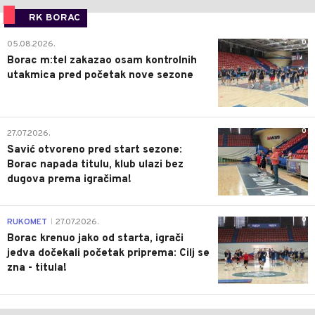
RK BORAC
0
05.08.2026.
Borac m:tel zakazao osam kontrolnih
utakmica pred početak nove sezone
0
27.07.2026.
Savić otvoreno pred start sezone:
Borac napada titulu, klub ulazi bez
dugova prema igračima!
0
RUKOMET
27.07.2026.
|
Borac krenuo jako od starta, igrači
jedva dočekali početak priprema: Cilj se
zna - titula!