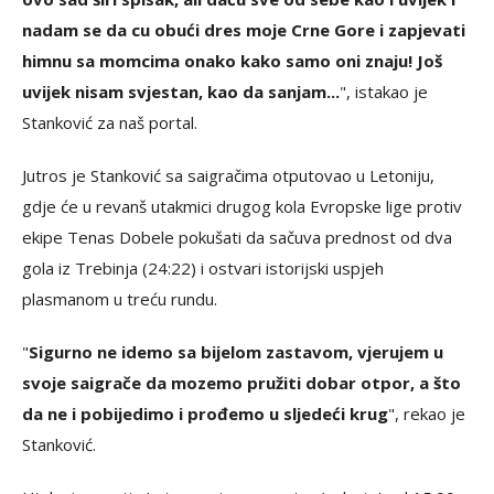
nadam se da cu obući dres moje Crne Gore i zapjevati
himnu sa momcima onako kako samo oni znaju! Još
uvijek nisam svjestan, kao da sanjam...
", istakao je
Stanković za naš portal.
Jutros je Stanković sa saigračima otputovao u Letoniju,
gdje će u revanš utakmici drugog kola Evropske lige protiv
ekipe Tenas Dobele pokušati da sačuva prednost od dva
gola iz Trebinja (24:22) i ostvari istorijski uspjeh
plasmanom u treću rundu.
"
Sigurno ne idemo sa bijelom zastavom, vjerujem u
svoje saigrače da mozemo pružiti dobar otpor, a što
da ne i pobijedimo i prođemo u sljedeći krug
", rekao je
Stanković.