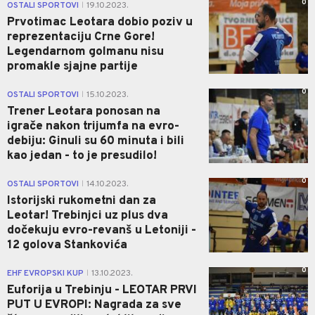
0
OSTALI SPORTOVI
19.10.2023.
|
Prvotimac Leotara dobio poziv u
reprezentaciju Crne Gore!
Legendarnom golmanu nisu
promakle sjajne partije
0
OSTALI SPORTOVI
15.10.2023.
|
Trener Leotara ponosan na
igrače nakon trijumfa na evro-
debiju: Ginuli su 60 minuta i bili
kao jedan - to je presudilo!
0
OSTALI SPORTOVI
14.10.2023.
|
Istorijski rukometni dan za
Leotar! Trebinjci uz plus dva
dočekuju evro-revanš u Letoniji -
12 golova Stankovića
0
EHF EVROPSKI KUP
13.10.2023.
|
Euforija u Trebinju - LEOTAR PRVI
PUT U EVROPI: Nagrada za sve