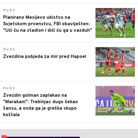
0
Pre 8 h
Planirano Mesijevo ubistvo na
Svjetskom prvenstvu, FBI obaviješten:
"Ući ću na stadion i dići ću ga u vazduh"
0
Pre 8 h
Zvezdina pobjeda za mir pred Hapoel
0
Pre 8 h
Zvezdin golman zaplakao na
"Marakani": Trebinjac dugo čekao
šansu, a onda ga je greška skupo
koštala