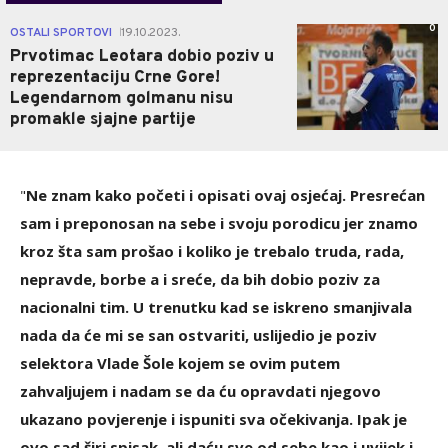
0
OSTALI SPORTOVI
19.10.2023.
|
Prvotimac Leotara dobio poziv u
reprezentaciju Crne Gore!
Legendarnom golmanu nisu
promakle sjajne partije
"
Ne znam kako početi i opisati ovaj osjećaj. Presrećan
sam i preponosan na sebe i svoju porodicu jer znamo
kroz šta sam prošao i koliko je trebalo truda, rada,
nepravde, borbe a i sreće, da bih dobio poziv za
nacionalni tim. U trenutku kad se iskreno smanjivala
nada da će mi se san ostvariti, uslijedio je poziv
selektora Vlade Šole kojem se ovim putem
zahvaljujem i nadam se da ću opravdati njegovo
ukazano povjerenje i ispuniti sva očekivanja. Ipak je
ovo sad širi spisak, ali daću sve od sebe kao i uvijek i