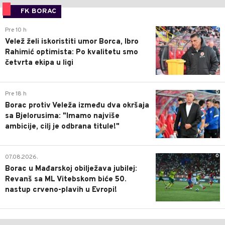
FK BORAC
0
Pre 10 h
Velež želi iskoristiti umor Borca, Ibro
Rahimić optimista: Po kvalitetu smo
četvrta ekipa u ligi
0
Pre 18 h
Borac protiv Veleža između dva okršaja
sa Bjelorusima: "Imamo najviše
ambicije, cilj je odbrana titule!"
0
07.08.2026.
Borac u Mađarskoj obilježava jubilej:
Revanš sa ML Vitebskom biće 50.
nastup crveno-plavih u Evropi!