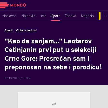
Naslovna
Najnovije
Info
Sport
Zabava
Magazin
M
Sport
Ostali sportovi
"Kao da sanjam..." Leotarov
Cetinjanin prvi put u selekciji
Crne Gore: Presrećan sam i
preponosan na sebe i porodicu!
20.10.2023. / 15:38