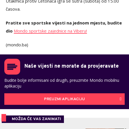
Utakmica protiv Letonaca igra se sutra (subota) od 15.00
časova.
Pratite sve sportske vijesti na jednom mjestu, budite
dio
Mondo sportske zajednice na Viberu!
(mondo.ba)
Naše vijesti ne morate da provjeravate
Budite bolje informisani od drugih, preuzmite Mondo mobilnu
aplikaciju
PREUZMI APLIKACIJU
MOŽDA ĆE VAS ZANIMATI