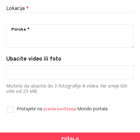
Lokacija
*
Ubacite video ili foto
Možete da ubacite do 3 fotografije ili videa. Ne smije biti
više od 25 MB.
Pristajete na
Mondo portala.
pravila korišćenja
POŠALJI