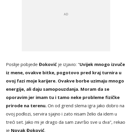
Poslije pobjede
Đoković
je izjavio: "
Uvijek mnogo izvuče
iz mene, ovakve bitke, pogotovo pred kraj turnira u
ovoj fazi moje karijere. Ovakve borbe uzimaju mnogo
energije, ali daju samopouzdanja. Moram da se
oporavim jer imam tu i tamo neke probleme fizičke
prirode na terenu.
On od grend slema igra jako dobro na
ovoj podlozi, servira sjajno i zato nisam želio da idem u
treći set. Jako mi je drago da sam završio sve u dva", rekao
je
Novak Đoković
.