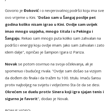
Govorio je
Đoković
i o nevjerovatnoj podršci koju ima sve
ovo vrijeme u Kini. "
Došao sam u Šangaj poslije pet
godina koliko nisam igrao u Kini. Ovdje sam uvijek
imao mnogo uspjeha, mnogo titula i u Pekingu i
Šangaju.
Rekao sam mnogo puta koliko sam zahvalan na
podršci i energiji koju ovdje imam. Jako sam zahvalan i zato
idem dalje", ispričao je šampion Igara iz Pariza.
Novak
se potom osvrnuo na svoja očekivanja, ali je
spomenuo i budućeg rivala. "Ovdje sam došao sa vizijom
da dođem do finala i da tražim tu 100. titulu. Imaću šansu
protiv najboljeg na svijetu i vidjećemo šta će da se desi.
Okrećem se duelu protiv Sinera koji igra sjajan tenis i
sigurno je favorit
", dodao je Novak.
BONUS VIDEO: