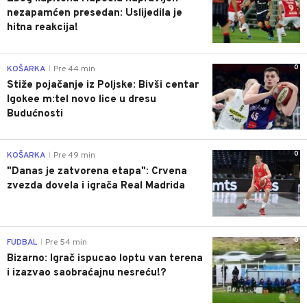
nezapamćen presedan: Uslijedila je
hitna reakcija!
0
KOŠARKA
Pre 44 min
|
Stiže pojačanje iz Poljske: Bivši centar
Igokee m:tel novo lice u dresu
Budućnosti
0
KOŠARKA
Pre 49 min
|
"Danas je zatvorena etapa": Crvena
zvezda dovela i igrača Real Madrida
0
FUDBAL
Pre 54 min
|
Bizarno: Igrač ispucao loptu van terena
i izazvao saobraćajnu nesreću!?