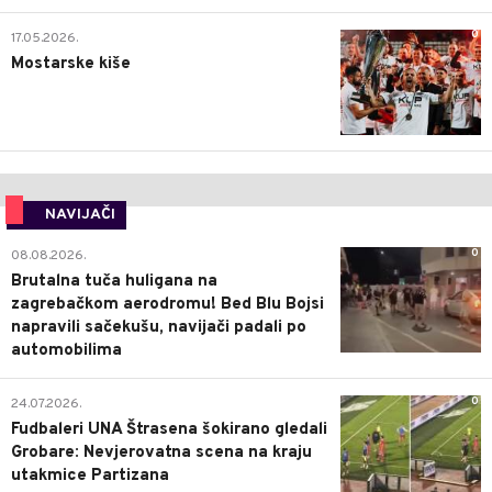
0
17.05.2026.
Mostarske kiše
NAVIJAČI
0
08.08.2026.
Brutalna tuča huligana na
zagrebačkom aerodromu! Bed Blu Bojsi
napravili sačekušu, navijači padali po
automobilima
0
24.07.2026.
Fudbaleri UNA Štrasena šokirano gledali
Grobare: Nevjerovatna scena na kraju
utakmice Partizana