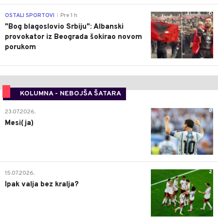
0
OSTALI SPORTOVI
Pre 1 h
|
"Bog blagoslovio Srbiju": Albanski
provokator iz Beograda šokirao novom
porukom
KOLUMNA - NEBOJŠA ŠATARA
0
23.07.2026.
Mesi(ja)
2
15.07.2026.
Ipak valja bez kralja?