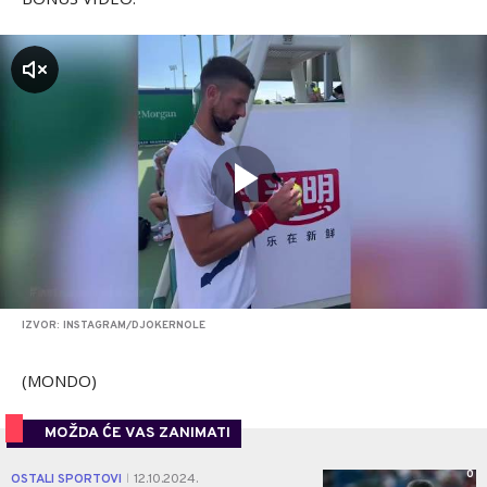
zvuk
IZVOR: INSTAGRAM/DJOKERNOLE
(MONDO)
MOŽDA ĆE VAS ZANIMATI
0
OSTALI SPORTOVI
12.10.2024.
|