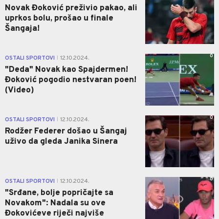
Novak Đoković preživio pakao, ali
uprkos bolu, prošao u finale
Šangaja!
0
OSTALI SPORTOVI
12.10.2024.
|
"Deda" Novak kao Spajdermen!
Đoković pogodio nestvaran poen!
(Video)
0
OSTALI SPORTOVI
12.10.2024.
|
Rodžer Federer došao u Šangaj
uživo da gleda Janika Sinera
0
OSTALI SPORTOVI
12.10.2024.
|
"Srđane, bolje popričajte sa
Novakom": Nadala su ove
Đokovićeve riječi najviše