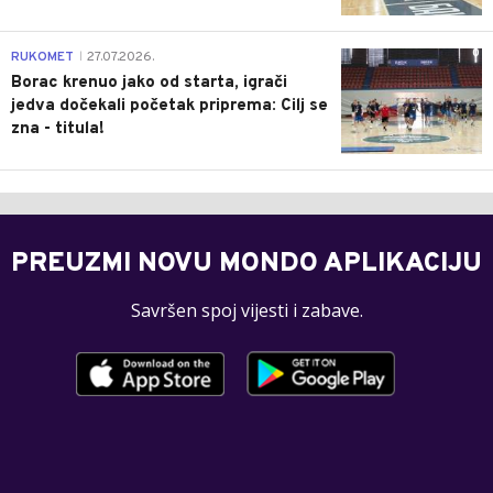
0
RUKOMET
27.07.2026.
|
Borac krenuo jako od starta, igrači
jedva dočekali početak priprema: Cilj se
zna - titula!
PREUZMI NOVU MONDO APLIKACIJU
Savršen spoj vijesti i zabave.