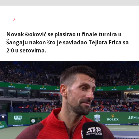
Nebojša
AUTOR
0
Šatara
Novak Đoković se plasirao u finale turnira u
Šangaju nakon što je savladao Tejlora Frica sa
2:0 u setovima.