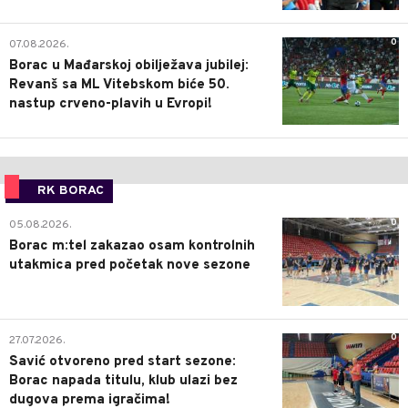
0
07.08.2026.
Borac u Mađarskoj obilježava jubilej:
Revanš sa ML Vitebskom biće 50.
nastup crveno-plavih u Evropi!
RK BORAC
0
05.08.2026.
Borac m:tel zakazao osam kontrolnih
utakmica pred početak nove sezone
0
27.07.2026.
Savić otvoreno pred start sezone:
Borac napada titulu, klub ulazi bez
dugova prema igračima!