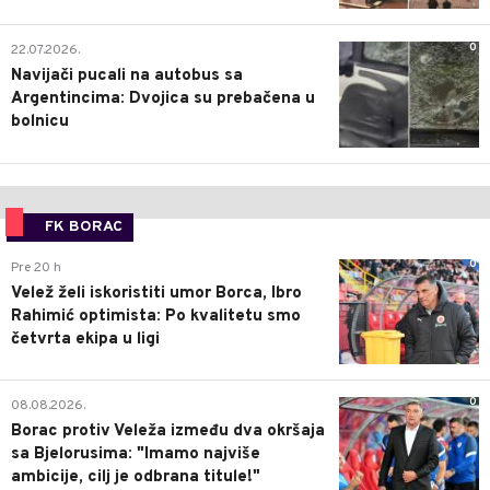
0
22.07.2026.
Navijači pucali na autobus sa
Argentincima: Dvojica su prebačena u
bolnicu
FK BORAC
0
Pre 20 h
Velež želi iskoristiti umor Borca, Ibro
Rahimić optimista: Po kvalitetu smo
četvrta ekipa u ligi
0
08.08.2026.
Borac protiv Veleža između dva okršaja
sa Bjelorusima: "Imamo najviše
ambicije, cilj je odbrana titule!"