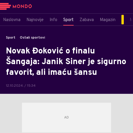
Naslovna
Najnovije
Info
Sport
Zabava
Magazin
M
Sport
Ostali sportovi
Novak Đoković o finalu
Šangaja: Janik Siner je sigurno
favorit, ali imaću šansu
12.10.2024. / 15:34