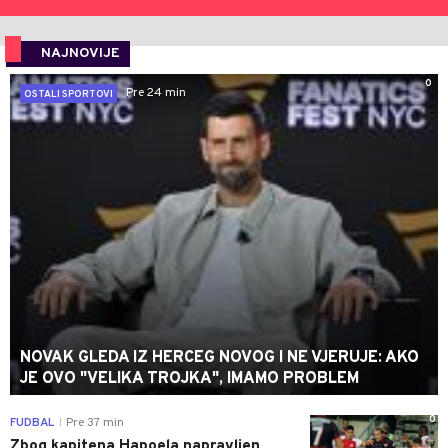
NAJNOVIJE
0
Pre 24 min
OSTALI SPORTOVI
NOVAK GLEDA IZ HERCEG NOVOG I NE VJERUJE: AKO
JE OVO "VELIKA TROJKA", IMAMO PROBLEM
0
FUDBAL
Pre 37 min
|
Zbog kapitena Hapoela napravljen