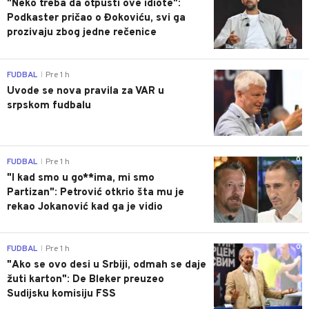
"Neko treba da otpusti ove idiote":
Podkaster pričao o Đokoviću, svi ga
prozivaju zbog jedne rečenice
0
FUDBAL
Pre 1 h
|
Uvode se nova pravila za VAR u
srpskom fudbalu
0
FUDBAL
Pre 1 h
|
"I kad smo u go**ima, mi smo
Partizan": Petrović otkrio šta mu je
rekao Jokanović kad ga je vidio
0
FUDBAL
Pre 1 h
|
"Ako se ovo desi u Srbiji, odmah se daje
žuti karton": De Bleker preuzeo
Sudijsku komisiju FSS