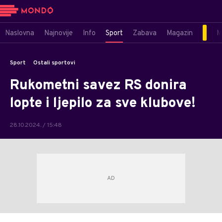
Naslovna
Najnovije
Info
Sport
Zabava
Magazin
M
Sport
Ostali sportovi
Rukometni savez RS donira
lopte i ljepilo za sve klubove!
28.10.2024. / 15:48