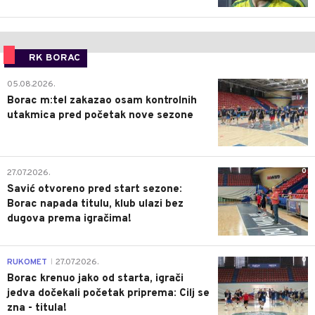
RK BORAC
0
05.08.2026.
Borac m:tel zakazao osam kontrolnih
utakmica pred početak nove sezone
0
27.07.2026.
Savić otvoreno pred start sezone:
Borac napada titulu, klub ulazi bez
dugova prema igračima!
0
RUKOMET
27.07.2026.
|
Borac krenuo jako od starta, igrači
jedva dočekali početak priprema: Cilj se
zna - titula!