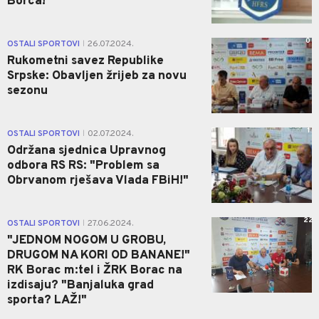
Borca!
0
OSTALI SPORTOVI
26.07.2024.
|
Rukometni savez Republike
Srpske: Obavljen žrijeb za novu
sezonu
1
OSTALI SPORTOVI
02.07.2024.
|
Održana sjednica Upravnog
odbora RS RS: "Problem sa
Obrvanom rješava Vlada FBiH!"
22
OSTALI SPORTOVI
27.06.2024.
|
"JEDNOM NOGOM U GROBU,
DRUGOM NA KORI OD BANANE!"
RK Borac m:tel i ŽRK Borac na
izdisaju? "Banjaluka grad
sporta? LAŽ!"