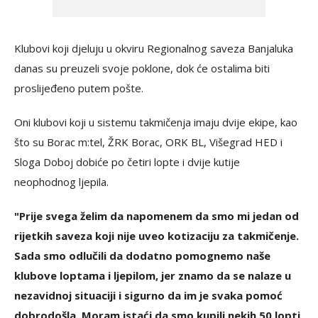
Klubovi koji djeluju u okviru Regionalnog saveza Banjaluka
danas su preuzeli svoje poklone, dok će ostalima biti
proslijeđeno putem pošte.
Oni klubovi koji u sistemu takmičenja imaju dvije ekipe, kao
što su Borac m:tel, ŽRK Borac, ORK BL, Višegrad HED i
Sloga Doboj dobiće po četiri lopte i dvije kutije
neophodnog ljepila.
"Prije svega želim da napomenem da smo mi jedan od
rijetkih saveza koji nije uveo kotizaciju za takmičenje.
Sada smo odlučili da dodatno pomognemo naše
klubove loptama i ljepilom, jer znamo da se nalaze u
nezavidnoj situaciji i sigurno da im je svaka pomoć
dobrodošla. Moram istaći da smo kupili nekih 50 lopti