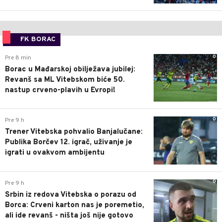
FK BORAC
0
Pre 8 min
Borac u Mađarskoj obilježava jubilej:
Revanš sa ML Vitebskom biće 50.
nastup crveno-plavih u Evropi!
0
Pre 9 h
Trener Vitebska pohvalio Banjalučane:
Publika Borčev 12. igrač, uživanje je
igrati u ovakvom ambijentu
0
Pre 9 h
Srbin iz redova Vitebska o porazu od
Borca: Crveni karton nas je poremetio,
ali ide revanš - ništa još nije gotovo