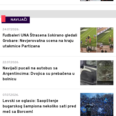
NAVIJAČI
0
24.07.2026.
Fudbaleri UNA Štrasena šokirano gledali
Grobare: Nevjerovatna scena na kraju
utakmice Partizana
0
22.07.2026.
Navijači pucali na autobus sa
Argentincima: Dvojica su prebačena u
bolnicu
1
07.07.2026.
Levski se oglasio: Saopštenje
bugarskog šampiona nekoliko sati pred
meč sa Borcem!