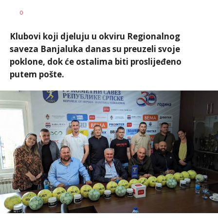
Dragan
AUTOR
0
Šutvić
Klubovi koji djeluju u okviru Regionalnog
saveza Banjaluka danas su preuzeli svoje
poklone, dok će ostalima biti proslijeđeno
putem pošte.