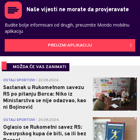
Naše vijesti ne morate da provjeravate
Budite bolje informisani od drugih, preuzmite Mondo mobilnu
aplikaciju
PREUZMI APLIKACIJU
MOŽDA ĆE VAS ZANIMATI
7
OSTALI SPORTOVI
22.08.2024.
|
Sastanak u Rukometnom savezu
RS po pitanju Borca: Niko iz
Ministarstva se nije odazvao, kao
ni Bojinović
4
OSTALI SPORTOVI
20.08.2024.
|
Oglasio se Rukometni savez RS:
Svesrpskog kupa će biti, sa ili bez