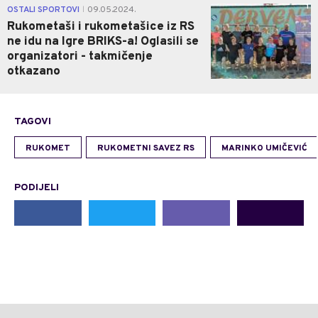
1
OSTALI SPORTOVI
09.05.2024.
|
Rukometaši i rukometašice iz RS
ne idu na Igre BRIKS-a! Oglasili se
organizatori - takmičenje
otkazano
TAGOVI
RUKOMET
RUKOMETNI SAVEZ RS
MARINKO UMIČEVIĆ
PODIJELI