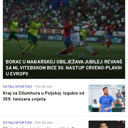
BORAC U MAĐARSKOJ OBILJEŽAVA JUBILEJ: REVANŠ
SA ML VITEBSKOM BIĆE 50. NASTUP CRVENO-PLAVIH
U EVROPI!
0
OSTALI SPORTOVI
Pre 32 min
|
Kraj za Džumhura u Poljskoj: Izgubio od
359. tenisera svijeta
0
OSTALI SPORTOVI
Pre 55 min
|