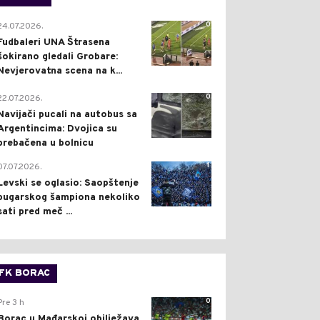
0
24.07.2026.
Fudbaleri UNA Štrasena
šokirano gledali Grobare:
Nevjerovatna scena na k...
0
22.07.2026.
Navijači pucali na autobus sa
Argentincima: Dvojica su
prebačena u bolnicu
1
07.07.2026.
Levski se oglasio: Saopštenje
bugarskog šampiona nekoliko
sati pred meč ...
FK BORAC
0
Pre 3 h
Borac u Mađarskoj obilježava