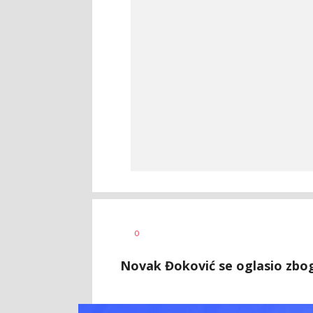
Bojan
AUTOR
0
Jakovljević
Novak Đoković se oglasio zbo