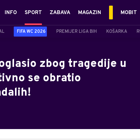
INFO
SPORT
ZABAVA
MAGAZIN
MOBIT
AL
FIFA WC 2026
PREMIJER LIGA BIH
KOŠARKA
R
oglasio zbog tragedije u
vno se obratio
dalih!