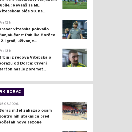
jubilej: Revanš sa ML
Vitebskom biće 50. na...
0
Pre 12 h
Trener Vitebska pohvalio
Banjalučane: Publika Borčev
12. igrač, uživanje...
0
Pre 13 h
Srbin iz redova Vitebska o
porazu od Borca: Crveni
karton nas je poremet...
RK BORAC
0
05.08.2026.
Borac m:tel zakazao osam
kontrolnih utakmica pred
početak nove sezone