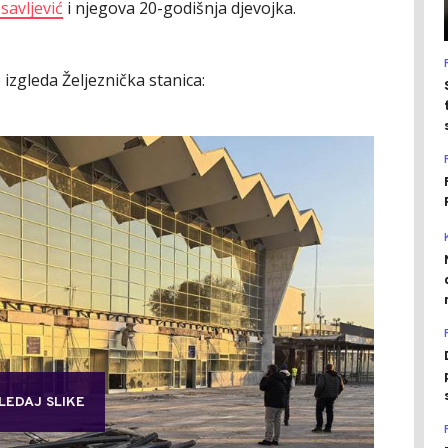
savljević
i njegova 20-godišnja djevojka.
 izgleda Željeznička stanica:
LEDAJ SLIKE