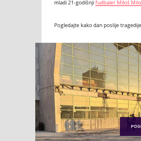
mladi 21-godišnji
fudbaler Miloš Milo
Pogledajte kako dan poslije tragedije
POG