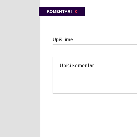
KOMENTARI
0
Upiši ime