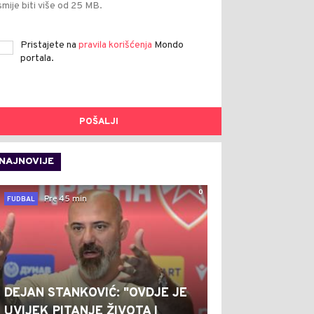
smije biti više od 25 MB.
Pristajete na
pravila korišćenja
Mondo
portala.
POŠALJI
NAJNOVIJE
0
Pre 45 min
FUDBAL
DEJAN STANKOVIĆ: "OVDJE JE
UVIJEK PITANJE ŽIVOTA I