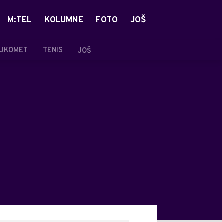
M:TEL
KOLUMNE
FOTO
JOŠ
UKOMET
TENIS
JOŠ