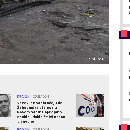
Br. slika: 18
0
0
REGION
02.11.2024.
|
Vozovi ne saobraćaju do
Željezničke stanice u
Novom Sadu: Objavljeno
odakle i dokle će ići nakon
tragedije
0
0
REGION
02.11.2024.
|