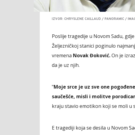
IZVOR: CHRYSLENE CAILLAUD / PANORAMIC / IM
Poslije tragedije u Novom Sadu, gdje
Željezničkoj stanici poginulo najmanje 
vremena
Novak Đoković.
On je izra
da je uz njih.
"
Moje srce je uz sve one pogođen
saučešće, misli i molitve porodic
kraju stavio emotikon koji se moli u s
E tragediji koja se desila u Novom S