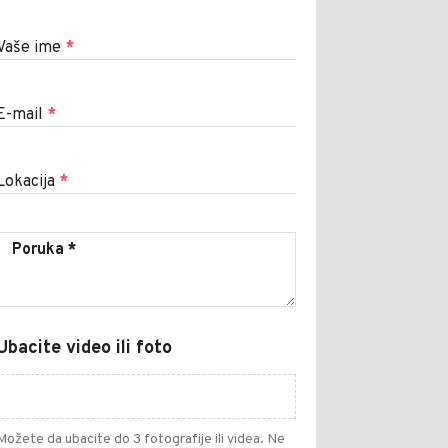
Vaše ime
*
E-mail
*
Lokacija
*
Ubacite video ili foto
Možete da ubacite do 3 fotografije ili videa. Ne