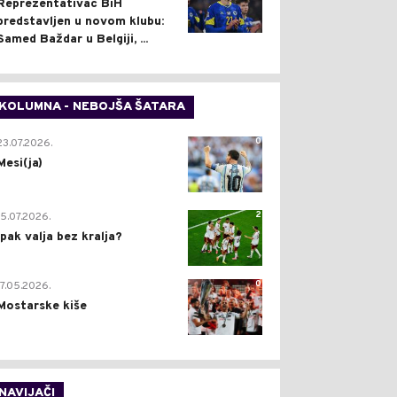
Reprezentativac BiH
predstavljen u novom klubu:
Samed Baždar u Belgiji, ...
KOLUMNA - NEBOJŠA ŠATARA
0
23.07.2026.
Mesi(ja)
2
15.07.2026.
Ipak valja bez kralja?
0
17.05.2026.
Mostarske kiše
NAVIJAČI