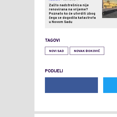
Zašto nadstrešnica nije
renovirana na vrijeme?
Poznato ko će utvrditi zbog
čega se dogodila katastrofa
u Novom Sadu
TAGOVI
NOVI SAD
NOVAK ĐOKOVIĆ
PODIJELI