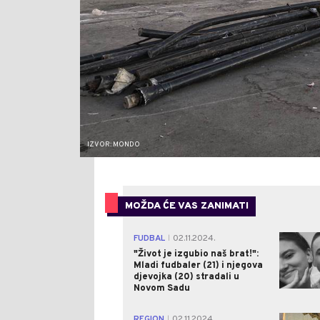
IZVOR: MONDO
MOŽDA ĆE VAS ZANIMATI
FUDBAL
02.11.2024.
|
"Život je izgubio naš brat!":
Mladi fudbaler (21) i njegova
djevojka (20) stradali u
Novom Sadu
REGION
02.11.2024.
|