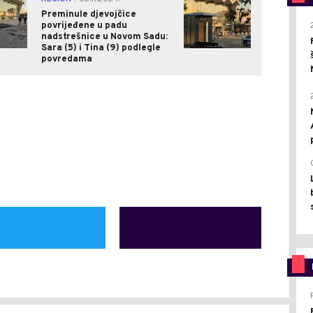
Preminule djevojčice
povrijeđene u padu
nadstrešnice u Novom Sadu:
Sara (5) i Tina (9) podlegle
povredama